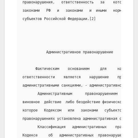
правонарушения,   ответственность   за    которые   п
законами   РФ   и   законами   и  иными   нормативным
субъектов Российской Федерации.[2]
           Административное правонарушение
      Фактическим    основанием     для     наступлен
ответственности    является    нарушение    правовых 
административными санкциями, - административное право
       Административным      правонарушением     приз
виновное  действие  либо бездействие физического или 
которое   Кодексом   или   законами   субъектов   РФ 
правонарушениях установлена административная ответств
       Классификация   административных    правонаруш
Кодексе     об   административных  правонарушениях да