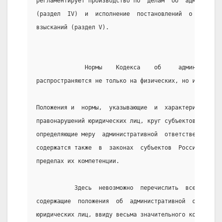
регламентирует производство по  делам  об  администра
(раздел  IV)  и  исполнение  постановлений  о   налож
взысканий (раздел V).
              Нормы    Кодекса    об     администрати
распространяются не только на физических, но и на юри
Положения и  нормы,  указывающие  и  характеризующие 
правонарушений юридических лиц, круг субъектов этих п
определяющие меру  административной  ответственности 
содержатся также  в  законах  субъектов  Российской  
пределах их компетенции.
           Здесь  невозможно  перечислить  все  норма
содержащие  положения  об  административной  ответств
юридических лиц, ввиду весьма значительного количеств