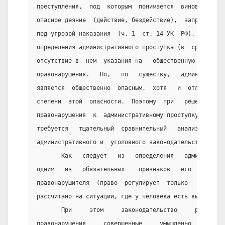
преступления,  под  которым  понимается  виновно   со
опасное деяние  (действие, бездействие),  запрещенное
под угрозой наказания  (ч. 1  ст. 14 УК  РФ). Главная
определения административного проступка (в  сравнении
отсутствие в  нем  указания на   общественную  опасно
правонарушения.   Но,   по   существу,   администрати
является  общественно  опасным,  хотя   и  отличается
степени  этой  опасности.  Поэтому  при   решении  во
правонарушения  к  административному проступку   или 
требуется   тщательный  сравнительный   анализ  соотв
административного и  уголовного законодательств.
       Как   следует   из   определения   администрат
одним   из   обязательных    признаков   его    являе
правонарушителя  (право  регулирует  только   волевое
рассчитано на ситуации, где у человека есть выбор пов
       При     этом     законодательство     различае
правонарушения     совершенные     умышленно      и  