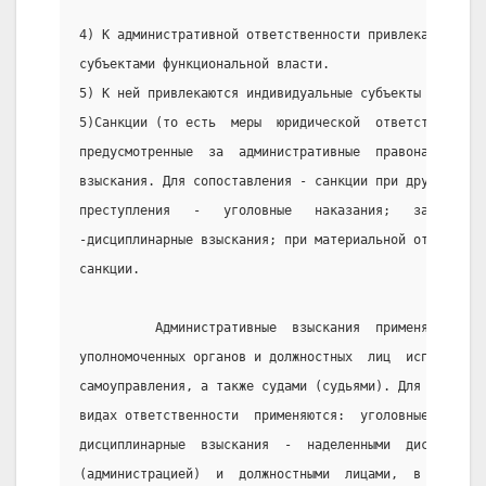
4) К административной ответственности привлекают  орг
субъектами функциональной власти.
5) К ней привлекаются индивидуальные субъекты и юриди
5)Санкции (то есть  меры  юридической  ответственност
предусмотренные  за  административные  правонарушения
взыскания. Для сопоставления - санкции при других вид
преступления   -   уголовные   наказания;   за   дисц
-дисциплинарные взыскания; при материальной ответстве
санкции.
          Административные  взыскания  применяются  в
уполномоченных органов и должностных  лиц  исполнител
самоуправления, а также судами (судьями). Для  сопост
видах ответственности  применяются:  уголовные  наказ
дисциплинарные  взыскания  -  наделенными  дисциплина
(администрацией)  и  должностными  лицами,  в   преде