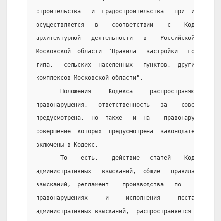
строительства   и  градостроительства   при  индивиду
осуществляется   в    соответствии    с    Кодексом, 
архитектурной   деятельности   в    Российской   Феде
Московской  области  "Правила   застройки   городов, 
типа,   сельских  населенных   пунктов,  других  посе
комплексов Московской области".      
       Положения     Кодекса     распространяются    
правонарушения,   ответственность   за    совершение 
предусмотрена,  но  также   и  на    правонарушения, 
совершение  которых  предусмотрена  законодательством
включены в Кодекс.                                   
       То    есть,    действие   статей    Кодекса,  
административных   взысканий,  общие   правила  и   с
взысканий,  регламент    производства   по    делам  
правонарушениях     и     исполнения     постановлени
административных взысканий,  распространяется  и   на