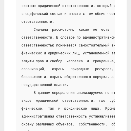
системе юридической ответственности, который имеет св
специфический состав и вместе с тем общие черты с дру
ответственности.
      Сначала  рассмотрим,  какие  же  есть   определ
ответственности. В словаре по административному праву
ответственностью понимается самостоятельный вид юриди
физических и юридических лиц, установленной законодат
защиты прав и свобод  человека  и  гражданина,  прав 
организаций,   охраны   природных   ресурсов,   всех 
безопасности, охраны общественного порядка, а  также 
государственной власти.
      В данном определении анализируемое понятие расс
видов  юридической  ответственности,  где  субъектами
физические,  так  и  юридические  лица.  Кроме   этог
административная ответственность устанавливается зако
охрану различных объектов:  собственности,  обществен