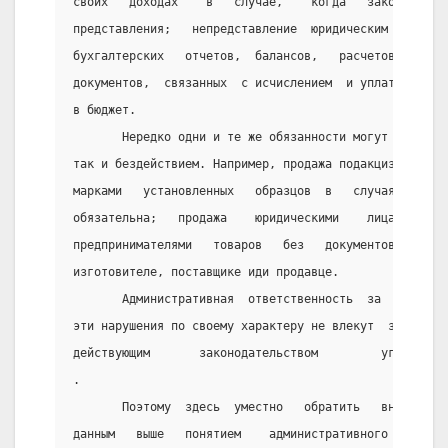
своих   доходах    в   случае,    когда   законодател
представления;   непредставление  юридическим   лицом
бухгалтерских   отчетов,  балансов,   расчетов,   дек
документов,  связанных  с исчислением  и уплатой  нал
в бюджет.                                        
       Нередко одни и те же обязанности могут быть на
так и бездействием. Например, продажа подакцизных тов
марками   установленных   образцов  в   случаях,  ког
обязательна;   продажа    юридическими    лицами     
предпринимателями   товаров   без   документов,   сод
изготовителе, поставщике иди продавце.           
       Административная  ответственность  за  правона
эти нарушения по своему характеру не влекут  за собой
действующим       законодательством         уголовной
.                                      
       Поэтому  здесь  уместно   обратить   внимание 
данным   выше   понятием    административного    прос