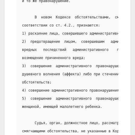
и то же правонарушение.
      В  новом  Кодексе  обстоятельствами,  смягчающи
соответствии со ст. 4.2., признаются:
1) раскаяние лица, совершившего административное прав
2)  предотвращение  лицом,  совершившим   администрат
вредных   последствий   административного    правонар
возмещение причиненного вреда;
3)  совершение  административного  правонарушения   в
душевного волнения (аффекта) либо при стечении тяжелы
обстоятельств;
4) совершение административного правонарушения несове
5)  совершение  административного  правонарушения  бе
женщиной, имеющей малолетнего ребенка.
      Судья, орган, должностное лицо, рассматривающие
смягчающими обстоятельства, не указанные в Кодексе ил