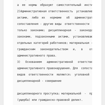
а  ее  нормы  образуют  самостоятельный  институт  ад
2)Административная ответственность  устанавливается  
актами,  либо  их   нормами   об   административных  
сопоставления - другие виды  ответственности  устанав
только  законами;  дисциплинарная  -  законодательств
законами,  подзаконными  актами,  устанавливающими   
отдельных категорий работников; материальная -  закон
гражданским   законодательством   и,   в    отдельным
административного права.
3)   Основанием   административной   ответственности 
административного правонарушения. Для  сопоставления 
видов  ответственности  являются:  уголовной  -   сов
дисциплинарной - совершение
дисциплинарного проступка; материальной  -  причинени
(ущерба) или гражданско-правовой деликт.