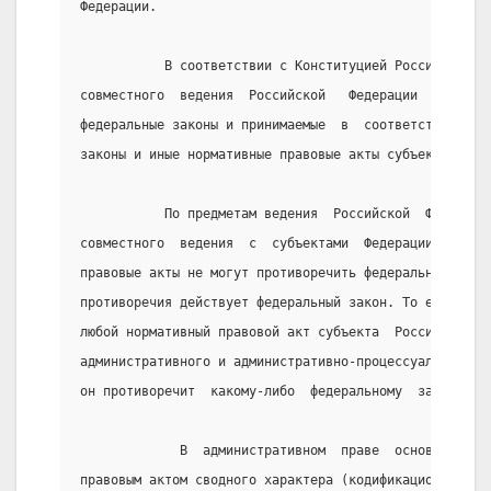
Федерации.
           В соответствии с Конституцией Российской Ф
совместного  ведения  Российской   Федерации   и   ее
федеральные законы и принимаемые  в  соответствии  с 
законы и иные нормативные правовые акты субъектов Рос
           По предметам ведения  Российской  Федераци
совместного  ведения  с  субъектами  Федерации  закон
правовые акты не могут противоречить федеральным зако
противоречия действует федеральный закон. То есть,  н
любой нормативный правовой акт субъекта  Российской  
административного и административно-процессуального  
он противоречит  какому-либо  федеральному  закону   
             В  административном  праве  основным  фе
правовым актом сводного характера (кодификационным  а