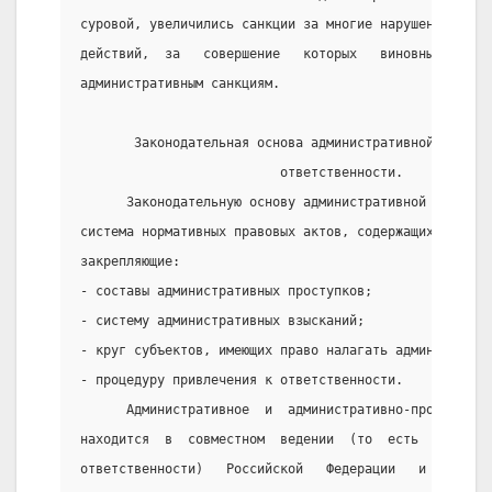
суровой, увеличились санкции за многие нарушения.  Ре
действий,  за   совершение   которых   виновные   мог
административным санкциям.
       Законодательная основа административной
                          ответственности.
      Законодательную основу административной ответст
система нормативных правовых актов, содержащих правов
закрепляющие:
- составы административных проступков;
- систему административных взысканий;
- круг субъектов, имеющих право налагать администрати
- процедуру привлечения к ответственности.
      Административное  и  административно-процессуал
находится  в  совместном  ведении  (то  есть  в  совм
ответственности)   Российской   Федерации   и        