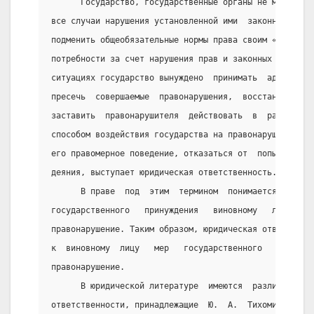
      Государство, государственные органы не могут  н
все случаи нарушения установленной ими  законности,  
подменить общеобязательные нормы права своим «правом»
потребности за счет нарушения прав и законных интерес
ситуациях государство вынуждено  принимать  адекватны
пресечь  совершаемые  правонарушения,  восстановить  
заставить  правонарушителя  действовать  в  рамках  з
способом воздействия государства на правонарушителя, 
его правомерное поведение, отказаться от  попыток  со
деяния, выступает юридическая ответственность.
      В праве  под  этим  термином  понимается  главн
государственного   принуждения   виновному   лицу    
правонарушение. Таким образом, юридическая ответствен
к  виновному  лицу   мер   государственного   принужд
правонарушение.
      В юридической литературе  имеются  различные  о
ответственности, принадлежащие  Ю.  А.  Тихомирову,  