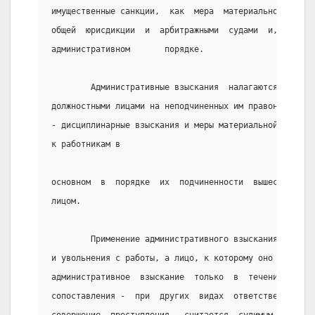
имущественные санкции,  как  мера  материальной  отве
общей  юрисдикции  и  арбитражными  судами  и,  в   о
административном       порядке.
        Административные взыскания  налагаются  уполн
должностными лицами на неподчиненных им правонарушите
- дисциплинарные взыскания и меры материальной  ответ
к работникам в
основном  в  порядке  их  подчиненности  вышестоящим 
лицом.
        Применение административного взыскания не вле
и увольнения с работы, а лицо, к которому оно примене
административное  взыскание  только  в  течение  уста
сопоставления -  при  других  видах  ответственности:
совершение  преступления,  считается  судимым  до   п