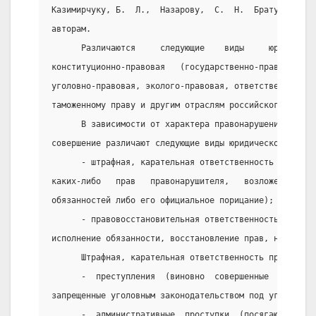
Казимирчуку, Б.  Л.,  Назарову,  С.  Н.  Братусю,  Г.
авторам.
      Различаются     следующие    виды     юридическ
конституционно-правовая   (государственно-правовая), 
уголовно-правовая, эколого-правовая, ответственность 
таможенному праву и другим отраслям российского права
      В зависимости от характера правонарушения и сод
совершение различают следующие виды юридической ответ
      - штрафная, карательная ответственность  (преду
каких-либо   прав   правонарушителя,   возложение   н
обязанностей либо его официальное порицание);
      - правовосстановительная ответственность (напра
исполнение обязанности, восстановление прав, нарушенн
      Штрафная, карательная ответственность применяет
      -  преступления  (виновно  совершенные  обществ
запрещенные уголовным законодательством под угрозой у
      -  административные  проступки  (посягающие  на