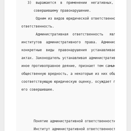
   3)  выражается  в  применении  негативных,  отрица
      совершившему правонарушение.
       Одним из видов юридической ответственности явл
ответственность.
       Административная  ответственность   является  
институтов  административного  права.  Административн
конкретные  виды  правонарушения  устанавливается  в 
актах. Законодатель устанавливая административную отв
иное противоправное деяние, признает тем самым, что э
общественную вредность, а некоторые из них общественн
соответствующую юридическую оценку, осуждает противоп
его совершившее.
      Понятие административной ответственности
      Институт административной ответственности заним