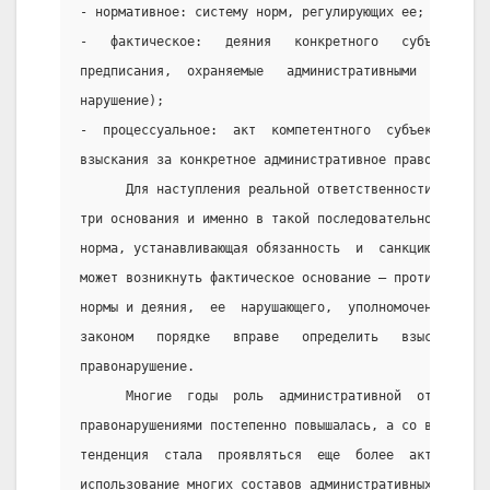
- нормативное: систему норм, регулирующих ее;
-   фактическое:   деяния   конкретного   субъекта,  
предписания,  охраняемые   административными   санкци
нарушение);
-  процессуальное:  акт  компетентного  субъекта  о  
взыскания за конкретное административное правонарушен
      Для наступления реальной ответственности необхо
три основания и именно в такой последовательности. Пр
норма, устанавливающая обязанность  и  санкцию  за  е
может возникнуть фактическое основание – противоправн
нормы и деяния,  ее  нарушающего,  уполномоченный  су
законом   порядке   вправе   определить   взыскание  
правонарушение.
      Многие  годы  роль  административной  ответстве
правонарушениями постепенно повышалась, а со второй п
тенденция  стала  проявляться  еще  более  активно.  
использование многих составов административных просту