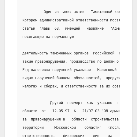
          Один из таких актов - Таможенный кодекс  Ро
котором административной ответственности посвящено не
статьи  главы  63,  имеющей   название   "Администрат
посягающие на нормальную
деятельность таможенных органов  Российской  Федераци
такие правонарушения, производство по делам о них и р
Ряд налоговых нарушений указывает  Налоговый  кодекс 
видах нарушений банком  обязанностей,  предусмотренны
налогах и сборах, и ответственности за их совершение)
             Другой  пример:  как  указано  в статье 
области  от   12.05.97  №   21/97-ОЗ "Об администрати
за  правонарушения в   области  строительства   и   г
территории     Московской    области"   (посл.   Ред.
ответственность    физических    лиц    за    правона