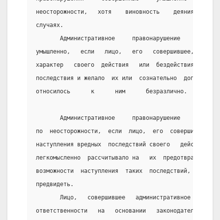
неосторожности,   хотя    виновность    деяния    при
случаях.          
       Административное     правонарушение      призн
умышленно,   если   лицо,   его   совершившее,    соз
характер   своего  действия   или  бездействия,   пре
последствия и желало  их или  сознательно  допускало 
относилось      к      ним      безразлично.         
       Административное     правонарушение      призн
по  неосторожности,  если  лицо,  его  совершившее, п
наступления вредных  последствий своего   действия  л
легкомысленно  рассчитывало на   их  предотвращение  
возможности  наступления  таких  последствий, хотя до
предвидеть.
       Лицо,   совершившее   административное    прав
ответственности   на   основании   законодательства  