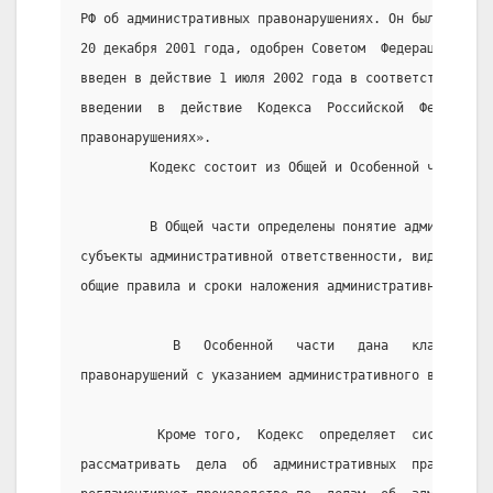
РФ об административных правонарушениях. Он был принят
20 декабря 2001 года, одобрен Советом  Федерации  26 
введен в действие 1 июля 2002 года в соответствии с Ф
введении  в  действие  Кодекса  Российской  Федерации
правонарушениях».
         Кодекс состоит из Общей и Особенной частей.
         В Общей части определены понятие администрат
субъекты административной ответственности, виды админ
общие правила и сроки наложения административных  взы
            В   Особенной   части   дана   классифика
правонарушений с указанием административного взыскани
          Кроме того,  Кодекс  определяет  систему  о
рассматривать  дела  об  административных  правонаруш