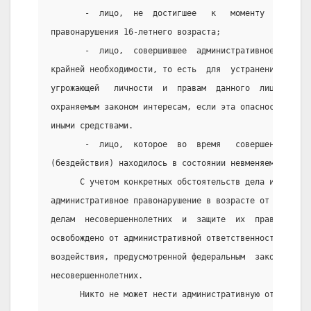
       -  лицо,  не  достигшее   к   моменту   соверш
правонарушения 16-летнего возраста;
       -  лицо,  совершившее  административное  право
крайней необходимости, то есть  для  устранения  опас
угрожающей   личности  и  правам  данного  лица  или 
охраняемым законом интересам, если эта опасность  не 
иными средствами.
       -  лицо,  которое  во  время   совершения   пр
(бездействия) находилось в состоянии невменяемости.
      С учетом конкретных обстоятельств дела и данных
административное правонарушение в возрасте от 16 до  
делам  несовершеннолетних  и  защите  их  прав  указа
освобождено от административной ответственности с при
воздействия, предусмотренной федеральным  законодател
несовершеннолетних.
      Никто не может нести административную ответстве