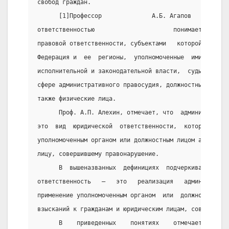
свобод граждан.
      [1]Профессор              А.Б. Агапов       под
ответственностью                      понимает       
правовой ответственности, субъектами   которой     яв
Федерация и  ее  регионы,  уполномоченные  ими  юриди
исполнительной и законодательной власти,  суды,  наде
сфере административного правосудия, должностные лица 
также физические лица.
      Проф. А.П. Алехин, отмечает, что  административ
это  вид  юридической  ответственности,  которая  выр
уполномоченным органом или должностным лицом админист
лицу, совершившему правонарушение.
      В  вышеназванных  дефинициях  подчеркивается,  
ответственность   —   это   реализация   администрати
применение уполномоченным органом  или  должностным  
взысканий к гражданам и юридическим лицам, совершивши
      В    приведенных    понятиях    отмечается,    