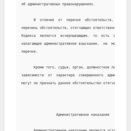
об административных правонарушениях.
      В  отличие  от  перечня  обстоятельств,  смягча
перечень обстоятельств, отягчающих ответственность,  
Кодекса  является  исчерпывающим,  то  есть  орган  и
налагающее административное взыскание,  не  может  вы
перечня.
      Кроме того, судья, орган, должностное лицо,  ра
зависимости  от  характера  совершенного  администрат
могут не признать данное обстоятельство отягчающим.
                 Административное наказание
      Административное наказание является установленн