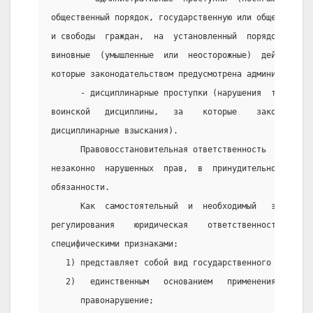
общественный порядок, государственную или общественну
и свободы  граждан,  на  установленный  порядок  упра
виновные  (умышленные  или  неосторожные)  действия  
которые законодательством предусмотрена административ
      - дисциплинарные проступки (нарушения  трудовой
воинской   дисциплины,   за    которые    законодател
дисциплинарные взыскания).
      Правовосстановительная ответственность  заключа
незаконно  нарушенных  прав,  в  принудительном   исп
обязанности.
      Как  самостоятельный  и  необходимый   элемент 
регулирования    юридическая    ответственность    ха
специфическими признаками:
   1) представляет собой вид государственного принужд
   2)   единственным   основанием   применения   отве
      правонарушение;