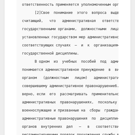
ответственность применяется уполномоченным органом ил
      [2]Свое  понимание  этого  вопроса  выдвигает  
считающий,   что   административная   ответственность
государственными органами,  должностными  лицами  и  
установленных государством мер административного нака
соответствующих случаях  —  и  к  организациям  за  н
государственной дисциплины.
      В одном  из  учебных  пособий  под  администрат
понимается административное принуждение  в  виде  при
органом   (должностным   лицом)   административного  
совершившему административное правонарушение6. Данное
верно, если  его  рассматривать  применительно  к   с
административных  правонарушениях,  поскольку  в  это
военнослужащие и призванные на  сборы  граждане,  нес
административные правонарушения  по  дисциплинарным  
органов  внутренних  дел   –   в   соответствии   с  
регламентирующими порядок прохождения службы в указан