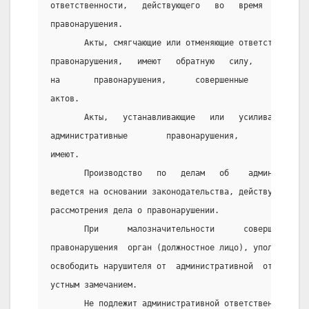
ответственности,   действующего   во   время   и   по
правонарушения.
       Акты, смягчающие или отменяющие ответственност
правонарушения,   имеют   обратную   силу,    то  ест
на       правонарушения,      совершенные        до  
актов.                                               
       Акты,   устанавливающие   или   усиливающие   
административные        правонарушения,        обратн
имеют.                                               
       Производство   по   делам   об    администрати
ведется на основании законодательства, действующего в
рассмотрения дела о правонарушении.
       При      малозначительности      совершенного 
правонарушения  орган (должностное лицо), уполномочен
освободить нарушителя от  административной  ответстве
устным замечанием.
       Не подлежит административной ответственности: