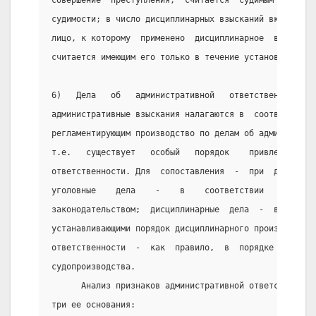
судимости; в число дисциплинарных взысканий включено 
лицо, к которому  применено  дисциплинарное  взыскани
считается имеющим его только в течение установленного
6)   Дела   об   административной   ответственности  
административные взыскания налагаются в  соответствии
регламентирующим производство по делам об администрат
т.е.   существует   особый   порядок    привлечения  
ответственности. Для  сопоставления  -  при  других  
уголовные    дела    -    в    соответствии    с     
законодательством;  дисциплинарные  дела  -  в   соот
устанавливающими порядок дисциплинарного производства
ответственности  -  как  правило,  в  порядке  гражда
судопроизводства.
      Анализ признаков административной ответственнос
три ее основания: