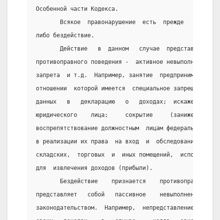
Особенной части Кодекса.
       Всякое  правонарушение  есть  прежде   всего  
либо бездействие.                                    
       Действие   в  данном   случае  представляет   
противоправного поведения -  активное невыполнение  о
запрета  и т.д.  Например, занятие  предпринимательск
отношении  которой имеется  специальное запрещение;  
данных   в   декларацию   о   доходах;  искажение  бу
юридического    лица;     сокрытие     (занижение)   
воспрепятствование должностным  лицам федеральных орг
в реализации их права  на вход  и  обследование   люб
складских,  торговых  и  иных помещений,  используемы
для  извлечения доходов (прибыли).
       Бездействие    признается    противоправным   
представляет   собой   пассивное    невыполнение   об
законодательством.  Например,  непредставление  гражд