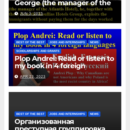
George (the manager of the
Atlantis Hotel), he, together
JUN 3, 2023
with those from the Koullias
Hotels Group, exploits the
immigrants without paying
them for the days worked
BEST OF THE BEST
JOBS AND INTERNSHIPS
NEWS
SCHOLARSHIPS AND GRANTS
Plop Andrei: Read or listen to
my book in 4 foreign
languages
APR 23, 2023
BEST OF THE BEST
JOBS AND INTERNSHIPS
NEWS
Организованная
преступная группировка