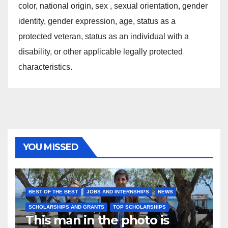
color, national origin, sex , sexual orientation, gender
identity, gender expression, age, status as a
protected veteran, status as an individual with a
disability, or other applicable legally protected
characteristics.
YOU MISSED
BEST OF THE BEST
JOBS AND INTERNSHIPS
NEWS
SCHOLARSHIPS AND GRANTS
TOP SCHOLARSHIPS
This man in the photo is