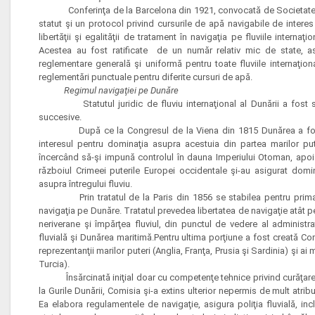
Conferinţa de la Barcelona din 1921, convocată de Societatea Na
statut şi un protocol privind cursurile de apă navigabile de interes 
libertăţii şi egalităţii de tratament în navigaţia pe fluviile internaţio
Acestea au fost ratificate de un număr relativ mic de state, a
reglementare generală şi uniformă pentru toate fluviile internaţiona
reglementări punctuale pentru diferite cursuri de apă.
Regimul navigaţiei pe Dunăre
Statutul juridic de fluviu internaţional al Dunării a fost stab
succesive.
După ce la Congresul de la Viena din 1815 Dunărea a fost re
interesul pentru dominaţia asupra acestuia din partea marilor put
încercând să-şi impună controlul în dauna Imperiului Otoman, apoi a
războiul Crimeei puterile Europei occidentale şi-au asigurat domina
asupra întregului fluviu.
Prin tratatul de la Paris din 1856 se stabilea pentru prima d
navigaţia pe Dunăre. Tratatul prevedea libertatea de navigaţie atât pe
neriverane şi împărţea fluviul, din punctul de vedere al administra
fluvială şi Dunărea maritimă.Pentru ultima porţiune a fost creată C
reprezentanţii marilor puteri (Anglia, Franţa, Prusia şi Sardinia) şi ai m
Turcia).
Însărcinată iniţial doar cu competenţe tehnice privind curăţarea 
la Gurile Dunării, Comisia şi-a extins ulterior nepermis de mult atribu
Ea elabora regulamentele de navigaţie, asigura poliţia fluvială, incl