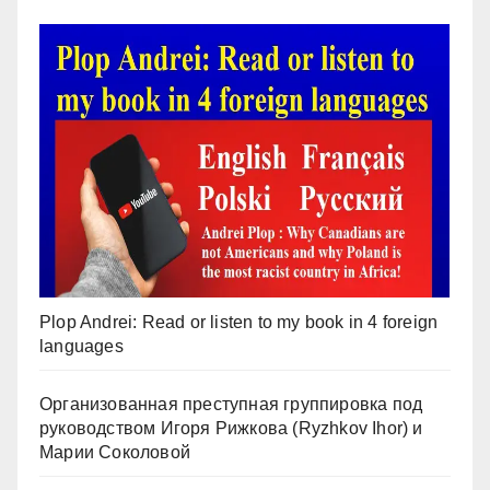
Plop Andrei: Read or listen to my book in 4 foreign
languages
Организованная преступная группировка под
руководством Игоря Рижкова (Ryzhkov Ihor) и
Марии Соколовой