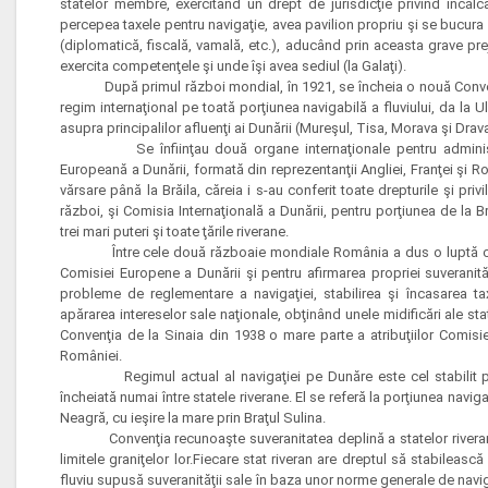
statelor membre, exercitând un drept de jurisdicţie privind încălca
percepea taxele pentru navigaţie, avea pavilion propriu şi se bucura d
(diplomatică, fiscală, vamală, etc.), aducând prin aceasta grave preju
exercita competenţele şi unde îşi avea sediul (la Galaţi).
După primul război mondial, în 1921, se încheia o nouă Convenţie 
regim internaţional pe toată porţiunea navigabilă a fluviului, da la 
asupra principalilor afluenţi ai Dunării (Mureşul, Tisa, Morava şi Drava
Se înfiinţau două organe internaţionale pentru administra
Europeană a Dunării, formată din reprezentanţii Angliei, Franţei şi R
vărsare până la Brăila, căreia i s-au conferit toate drepturile şi priv
război, şi Comisia Internaţională a Dunării, pentru porţiunea de la B
trei mari puteri şi toate ţările riverane.
Între cele două războaie mondiale România a dus o luptă conti
Comisiei Europene a Dunării şi pentru afirmarea propriei suveranită
probleme de reglementare a navigaţiei, stabilirea şi încasarea taxel
apărarea intereselor sale naţionale, obţinând unele midificări ale stat
Convenţia de la Sinaia din 1938 o mare parte a atribuţiilor Comisi
României.
Regimul actual al navigaţiei pe Dunăre este cel stabilit pri
încheiată numai între statele riverane. El se referă la porţiunea navi
Neagră, cu ieşire la mare prin Braţul Sulina.
Convenţia recunoaşte suveranitatea deplină a statelor riverane a
limitele graniţelor lor.Fiecare stat riveran are dreptul să stabileasc
fluviu supusă suveranităţii sale în baza unor norme generale de naviga