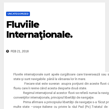
UNCATEGORIZED
Fluviile
Internaţionale.
FEB 21, 2018
Fluviile internaţionale sunt apele curgătoare care traversează sau 
state şi sunt navigabile până la vărsarea lor în mare.
Fiecare stat este suveran asupra porţiunii din aceste fluvii care
fluviu care îi revine când acesta desparte două state.
Regimul internaţional al acestor fluvii se referă numai la navigaţie,
convenţiilor internaţionale, principiul libertăţii de navigaţie.
Prima afirmare a principiului libertăţii de navigaţie s-a făcut print
multe state –oraşe italiene cu privire la râul Pad (Po).Tratatul d