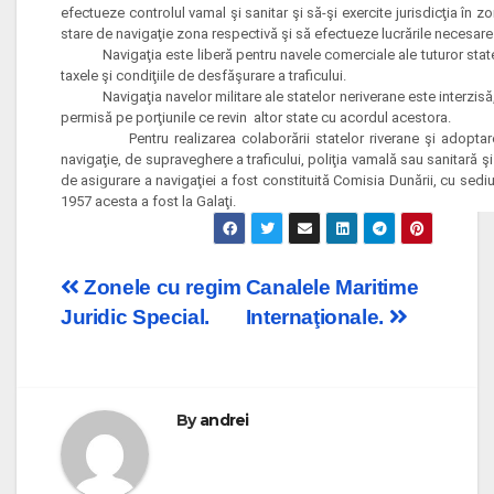
efectueze controlul vamal şi sanitar şi să-şi exercite jurisdicţia în z
stare de navigaţie zona respectivă şi să efectueze lucrările necesare
Navigaţia este liberă pentru navele comerciale ale tuturor statelo
taxele şi condiţiile de desfăşurare a traficului.
Navigaţia navelor militare ale statelor neriverane este interzisă, i
permisă pe porţiunile ce revin altor state cu acordul acestora.
Pentru realizarea colaborării statelor riverane şi adoptarea
navigaţie, de supraveghere a traficului, poliţia vamală sau sanitară 
de asigurare a navigaţiei a fost constituită Comisia Dunării, cu sedi
1957 acesta a fost la Galaţi.
Post
Zonele cu regim
Canalele Maritime
Juridic Special.
Internaţionale.
navigation
By
andrei