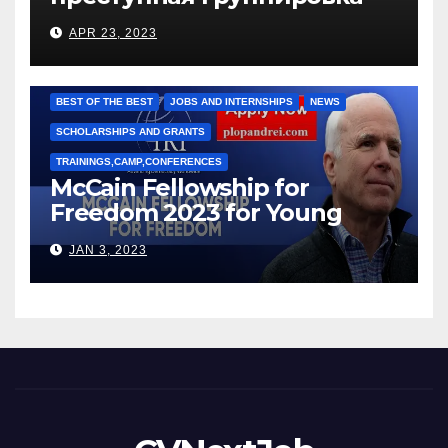
под руководством Игоря
APR 23, 2023
Рижкова (Ryzhkov Ihor) и
Марии Соколовой
BEST OF THE BEST
JOBS AND INTERNSHIPS
NEWS
SCHOLARSHIPS AND GRANTS
TRAININGS,CAMP,CONFERENCES
McCain Fellowship for
Freedom 2023 for Young
Leaders
JAN 3, 2023