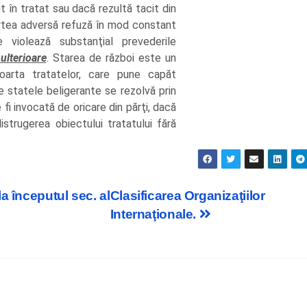
în tratat sau dacă rezultă tacit din
rtea adversă refuză în mod constant
e violează substanţial prevederile
ulterioare
. Starea de război este un
arta tratatelor, care pune capăt
re statele beligerante se rezolvă prin
fi invocată de oricare din părţi, dacă
istrugerea obiectului tratatului fără
a începutul sec. al
Clasificarea Organizaţiilor
Internaţionale.