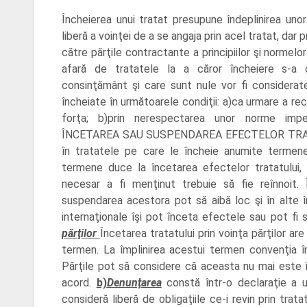
Încheierea unui tratat presupune îndeplinirea unor
liberă a voinţei de a se angaja prin acel tratat, da
către părţile contractante a principiilor şi normelor
afară de tratatele la a căror încheiere s-a 
consinţământ şi care sunt nule vor fi considera
încheiate în următoarele condiţii: a)ca urmare a rec
forţa; b)prin nerespectarea unor norme impera
ÎNCETAREA SAU SUSPENDAREA EFECTELOR TRATAT
în tratatele pe care le încheie anumite termene 
termene duce la încetarea efectelor tratatului,
necesar a fi menţinut trebuie să fie reînnoit. 
suspendarea acestora pot să aibă loc şi în alte îm
internaţionale îşi pot înceta efectele sau pot fi
părţilor
Încetarea tratatului prin voinţa părţilor are
termen. La împlinirea acestui termen convenţia 
Părţile pot să considere că aceasta nu mai este 
acord.
b)
Denunţarea
constă într-o declaraţie a u
consideră liberă de obligaţiile ce-i revin prin tra