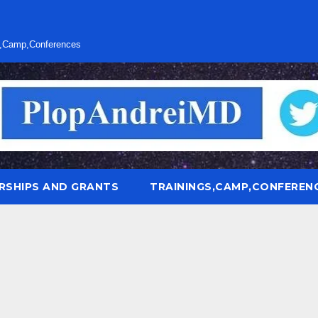
s,Camp,Conferences
RSHIPS AND GRANTS
TRAININGS,CAMP,CONFEREN