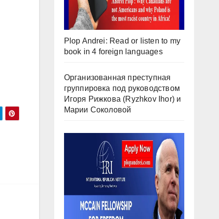
Plop Andrei: Read or listen to my
book in 4 foreign languages
Организованная преступная
группировка под руководством
Игоря Рижкова (Ryzhkov Ihor) и
Марии Соколовой