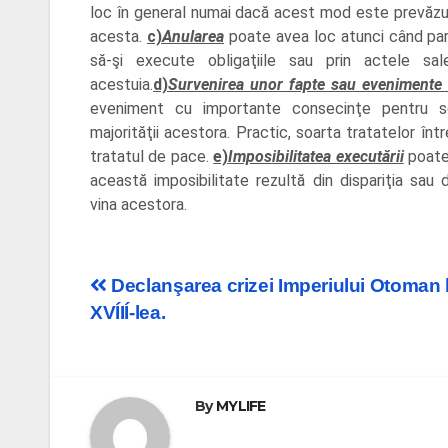
loc în general numai dacă acest mod este prevăzut 
acesta.
c)
Anularea
poate avea loc atunci când pa
să-şi execute obligaţiile sau prin actele sal
acestuia.
d)
Survenirea unor fapte sau evenimente 
eveniment cu importante consecinţe pentru so
majorităţii acestora. Practic, soarta tratatelor înt
tratatul de pace.
e)
Imposibilitatea executării
poate 
această imposibilitate rezultă din dispariţia sau d
vina acestora.
Post
Declanşarea crizei Imperiului Otoman l
XVÍIÍ-lea.
navigation
By
MYLIFE