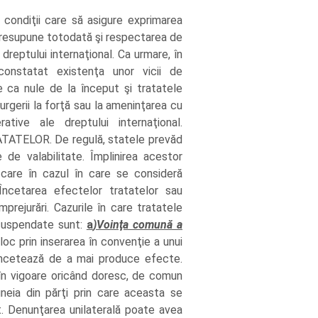
 condiţii care să asigure exprimarea
r presupune totodată şi respectarea de
 dreptului internaţional. Ca urmare, în
constatat existenţa unor vicii de
te
ca nule de la început şi tratatele
urgerii la forţă sau la ameninţarea cu
tive ale dreptului internaţional.
ELOR. De regulă, statele prevăd
de valabilitate. Împlinirea acestor
 care în cazul în care se consideră
Încetarea efectelor tratatelor sau
prejurări. Cazurile în care tratatele
 suspendate sunt:
a
)Voinţa comună a
 loc prin inserarea în convenţie a unui
încetează de a mai produce efecte.
în vigoare oricând doresc, de comun
neia din părţi prin care aceasta se
tat. Denunţarea unilaterală poate avea