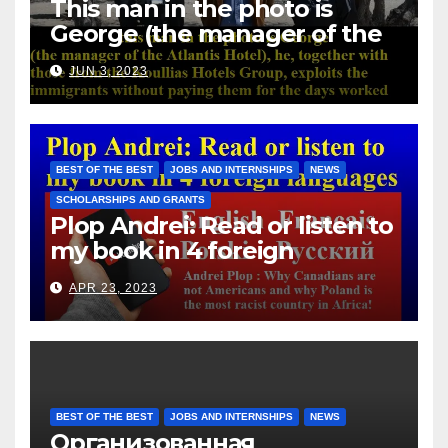
This man in the photo is
George (the manager of the
Atlantis Hotel), he, together
JUN 3, 2023
with those from the Koullias
Hotels Group, exploits the
immigrants without paying
them for the days worked
BEST OF THE BEST
JOBS AND INTERNSHIPS
NEWS
SCHOLARSHIPS AND GRANTS
Plop Andrei: Read or listen to
my book in 4 foreign
languages
APR 23, 2023
BEST OF THE BEST
JOBS AND INTERNSHIPS
NEWS
Организованная