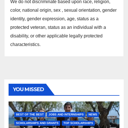
We do not discriminate based upon race, religion,
color, national origin, sex , sexual orientation, gender
identity, gender expression, age, status as a
protected veteran, status as an individual with a
disability, or other applicable legally protected
characteristics.
YOU MISSED
BEST OF THE BEST
JOBS AND INTERNSHIPS
NEWS
SCHOLARSHIPS AND GRANTS
TOP SCHOLARSHIPS