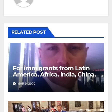
RELATED POST
For immigrants from Latin
America, Africa, India, China,
etc. you must read this
MAR 9, 2020
article