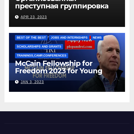
преступная группировка
под руководством Игоря
APR 23, 2023
Рижкова (Ryzhkov Ihor) и
Марии Соколовой
BEST OF THE BEST
JOBS AND INTERNSHIPS
NEWS
SCHOLARSHIPS AND GRANTS
TRAININGS,CAMP,CONFERENCES
McCain Fellowship for
Freedom 2023 for Young
Leaders
JAN 3, 2023