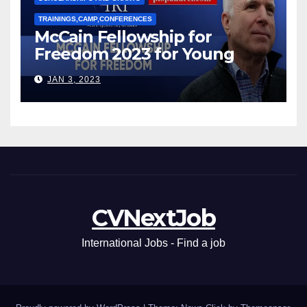
TRAININGS,CAMP,CONFERENCES
McCain Fellowship for
Freedom 2023 for Young
Leaders
JAN 3, 2023
CVNextJob
International Jobs - Find a job