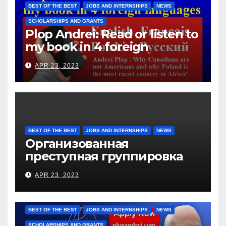
them for the days worked
BEST OF THE BEST
JOBS AND INTERNSHIPS
NEWS
SCHOLARSHIPS AND GRANTS
Plop Andrei: Read or listen to
my book in 4 foreign
languages
APR 23, 2023
BEST OF THE BEST
JOBS AND INTERNSHIPS
NEWS
Организованная
преступная группировка
под руководством Игоря
APR 23, 2023
Рижкова (Ryzhkov Ihor) и
Марии Соколовой
BEST OF THE BEST
JOBS AND INTERNSHIPS
NEWS
SCHOLARSHIPS AND GRANTS