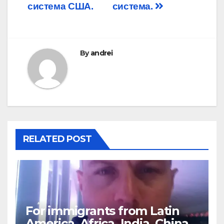
navigation
система США.
система.
By
andrei
RELATED POST
For immigrants from Latin
America, Africa, India, China,