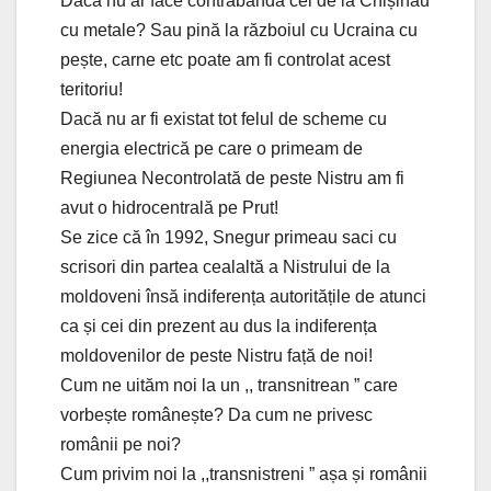
Dacă nu ar face contrabandă cei de la Chișinău
cu metale? Sau pină la războiul cu Ucraina cu
pește, carne etc poate am fi controlat acest
teritoriu!
Dacă nu ar fi existat tot felul de scheme cu
energia electrică pe care o primeam de
Regiunea Necontrolată de peste Nistru am fi
avut o hidrocentrală pe Prut!
Se zice că în 1992, Snegur primeau saci cu
scrisori din partea cealaltă a Nistrului de la
moldoveni însă indiferența autoritățile de atunci
ca și cei din prezent au dus la indiferența
moldovenilor de peste Nistru față de noi!
Cum ne uităm noi la un ,, transnitrean ” care
vorbește românește? Da cum ne privesc
românii pe noi?
Cum privim noi la ,,transnistreni ” așa și românii