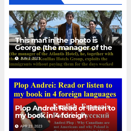
This man in the photo is
George (the manager of the
Atlantis Hotel), he, together
JUN 3, 2023
with those from the Koullias
Hotels Group, exploits the
immigrants without paying
them for the days worked
Plop Andrei: Read or listen to
my book in 4 foreign
languages
APR 23, 2023