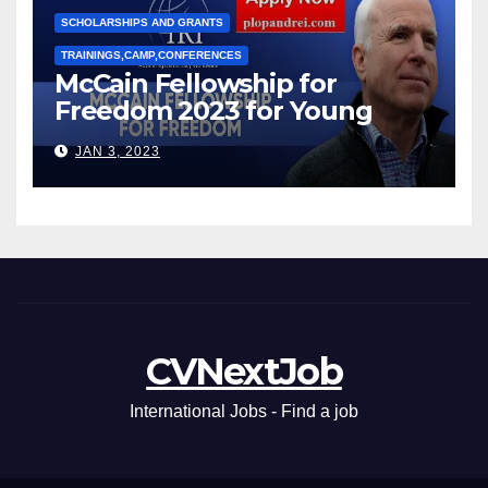
SCHOLARSHIPS AND GRANTS
TRAININGS,CAMP,CONFERENCES
McCain Fellowship for
Freedom 2023 for Young
Leaders
JAN 3, 2023
CVNextJob
International Jobs - Find a job