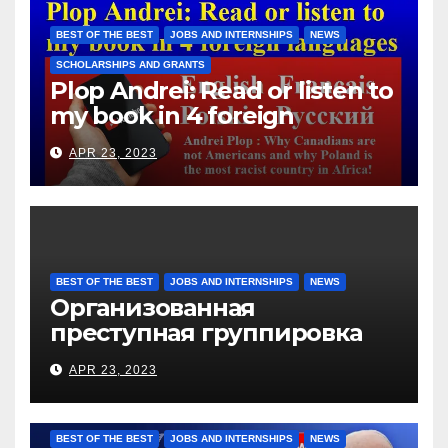
them for the days worked
BEST OF THE BEST
JOBS AND INTERNSHIPS
NEWS
SCHOLARSHIPS AND GRANTS
Plop Andrei: Read or listen to
my book in 4 foreign
languages
APR 23, 2023
BEST OF THE BEST
JOBS AND INTERNSHIPS
NEWS
Организованная
преступная группировка
под руководством Игоря
APR 23, 2023
Рижкова (Ryzhkov Ihor) и
Марии Соколовой
BEST OF THE BEST
JOBS AND INTERNSHIPS
NEWS