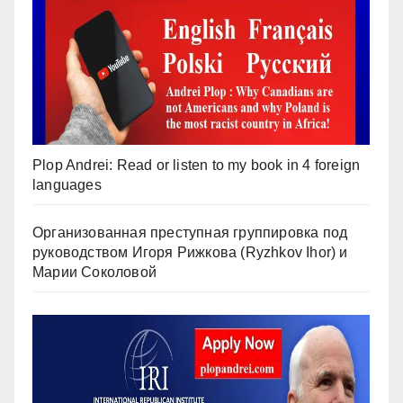
Plop Andrei: Read or listen to my book in 4 foreign
languages
Организованная преступная группировка под
руководством Игоря Рижкова (Ryzhkov Ihor) и
Марии Соколовой