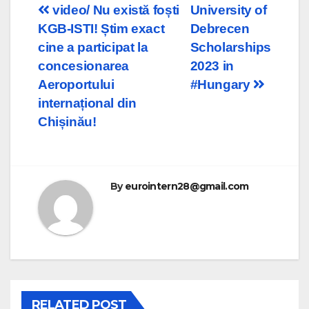
Post
video/ Nu există foști
University of
KGB-ISTI! Știm exact
Debrecen
navigation
cine a participat la
Scholarships
concesionarea
2023 in
Aeroportului
#Hungary
internațional din
Chișinău!
By
eurointern28@gmail.com
RELATED POST