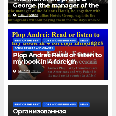
George (the manager of the
Atlantis Hotel), he, together
JUN 3, 2023
with those from the Koullias
Hotels Group, exploits the
immigrants without paying
them for the days worked
BEST OF THE BEST
JOBS AND INTERNSHIPS
NEWS
SCHOLARSHIPS AND GRANTS
Plop Andrei: Read or listen to
my book in 4 foreign
languages
APR 23, 2023
BEST OF THE BEST
JOBS AND INTERNSHIPS
NEWS
Организованная