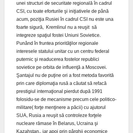
unei structuri de securitate regională în cadrul
CSI, cu toate eforturile şi iniţiativele de până
acum, poziţia Rusiei în cadrul CSI nu este una
foarte sigură, Kremlinul nu a reuşit să
integreze spaţiul fostei Uniuni Sovietice.
Punând în fruntea priorităţilor regionale
interesele statului unitar cu un centru federal
puternic şi readucerea fostelor republici
sovietice pe orbita de influenţă a Moscovei.
Şantajul nu de puţine ori a fost metoda favorită
prin care diplomaţia rusă a căutat să refacă
prestigiul internaţional pierdut după 1991
folosidu-se de mecanisme precum cele politico-
militare( forţe menţinere a păcii) cu ajutorul
SUA, Rusia a reuşit să controleze forţele
nucleare rămase în Belarus, Ucraina şi
Kazahstan., iar apoi prin pârghii economice