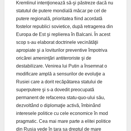
Kremlinul intenţionează să-şi păstreze dacă nu
statutul de putere mondială măcar pe cel de
putere regională, prioritatea fiind acordată
fostelor republici sovietice, după retragerea din
Europa de Est şi replierea în Balcani. În acest
scop s-au elaborat doctrinele vecinătăţii
apropiate şi a loviturilor preventive împotriva
oricărei ameninţări antiteroriste şi de
destabilizare. Venirea lui Putin a însemnat o
modificare amplă a sensurilor de evoluţie a
Rusiei care a dorit recăpătarea statului de
superputere şi s-a dovedit preocupată
permanent de refacerea statu-quo-ului său,
dezvoltând o diplomaţie activă, îmbinând
interesele politice cu cele economice în mod
pragmatic. Cea mai mare parte a elitei politice
din Rusia vede în ţara sa dreptul de mare