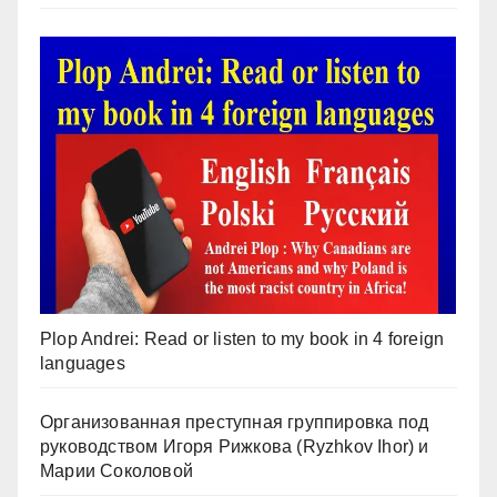
Plop Andrei: Read or listen to my book in 4 foreign
languages
Организованная преступная группировка под
руководством Игоря Рижкова (Ryzhkov Ihor) и
Марии Соколовой