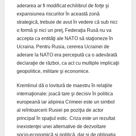
aderarea ar fi modificat echilibrul de forţe şi
expansiunea riscurilor în această zonă
strategică, trebuie de avut în vedere că sub nici
o formă şi nici un preţ, Federaţia Rusă nu va
accepta ca entităţi ale NATO să staţioneze în
Ucraina. Pentru Rusia, cererea Ucrainei de
aderare la NATO era percepută ca o adevărată
declaraţie de război, ca act cu multiple implicaţii
geopolitice, militare şi economice.
Kremlinul dă o lovitură de maestru în relaţiile
internaţionale: joacă tare şi decisiv în politica
europeană iar alipirea Crimeei este un simbol
al reîntoarcerii Rusiei pe poziţia de actor
principal în spaţiul estic. Criza este un rezultat
inexistenţei unei alternative de dezvoltare
socio-economică şi politică, dar şi de obligaţia