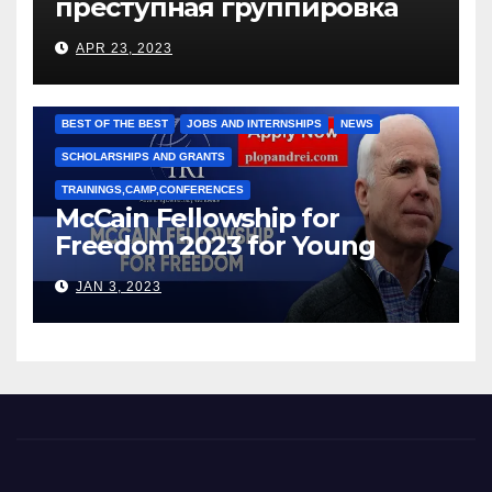
преступная группировка
под руководством Игоря
APR 23, 2023
Рижкова (Ryzhkov Ihor) и
Марии Соколовой
BEST OF THE BEST
JOBS AND INTERNSHIPS
NEWS
SCHOLARSHIPS AND GRANTS
TRAININGS,CAMP,CONFERENCES
McCain Fellowship for
Freedom 2023 for Young
Leaders
JAN 3, 2023