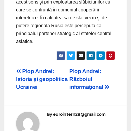
acest sens şi prin exploatarea slăbiciunilor cu
care se confruntă în domeniul cooperării
interetnice. În calitatea sa de stat vecin şi de
putere regională Rusia este percepută ca
principalul partener strategic al statelor central
asiatice.
Post
Plop Andrei:
Plop Andrei:
Istoria şi geopolitica
Războiul
navigation
Ucrainei
informaţional
By
eurointern28@gmail.com