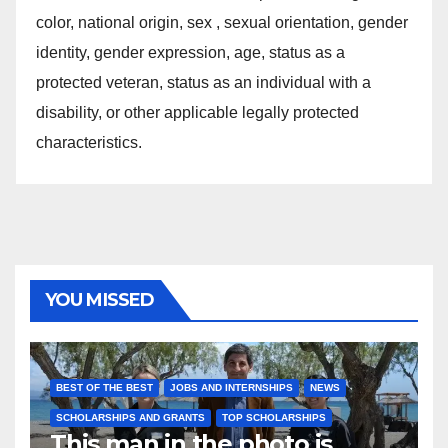
color, national origin, sex , sexual orientation, gender
identity, gender expression, age, status as a
protected veteran, status as an individual with a
disability, or other applicable legally protected
characteristics.
YOU MISSED
BEST OF THE BEST
JOBS AND INTERNSHIPS
NEWS
SCHOLARSHIPS AND GRANTS
TOP SCHOLARSHIPS
This man in the photo is