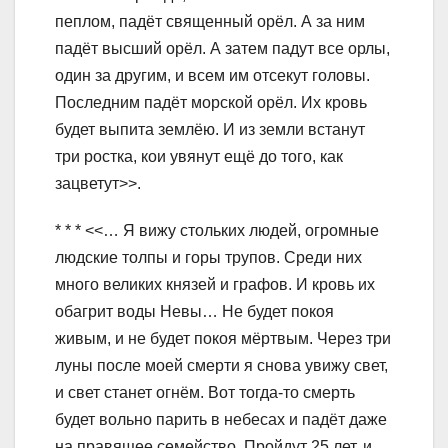
пеплом, падёт священный орёл. А за ним
падёт высший орёл. А затем падут все орлы,
один за другим, и всем им отсекут головы.
Последним падёт морской орёл. Их кровь
будет выпита землёю. И из земли встанут
три ростка, кои увянут ещё до того, как
зацветут>>.
* * * <<… Я вижу стольких людей, огромные
людские толпы и горы трупов. Среди них
много великих князей и графов. И кровь их
обагрит воды Невы… Не будет покоя
живым, и не будет покоя мёртвым. Через три
луны после моей смерти я снова увижу свет,
и свет станет огнём. Вот тогда-то смерть
будет вольно парить в небесах и падёт даже
на правящее семейство. Пройдут 25 лет, и