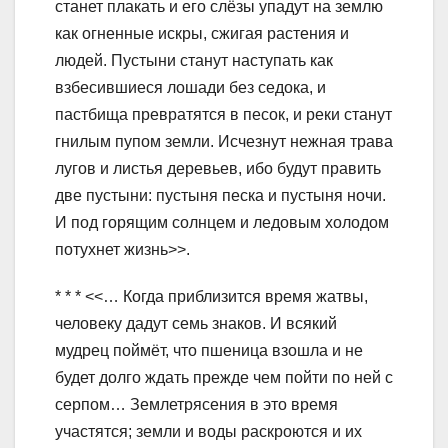
станет плакать и его слёзы упадут на землю
как огненные искры, сжигая растения и
людей. Пустыни станут наступать как
взбесившиеся лошади без седока, и
пастбища превратятся в песок, и реки станут
гнилым пупом земли. Исчезнут нежная трава
лугов и листья деревьев, ибо будут править
две пустыни: пустыня песка и пустыня ночи.
И под горящим солнцем и ледовым холодом
потухнет жизнь>>.
* * * <<… Когда приблизится время жатвы,
человеку дадут семь знаков. И всякий
мудрец поймёт, что пшеница взошла и не
будет долго ждать прежде чем пойти по ней с
серпом… Землетрясения в это время
участятся; земли и воды раскроются и их