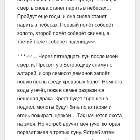
смерть снова станет парить в небесах…
Пройдут ещё годы, и она снова станет
парить в небесах. Первый полёт соберёт
золото, второй полёт соберёт свинец, а
третий полёт соберёт пшеницу>>.
* * * <<… Через пятнадцать лун после моей
смерти, Пресвятую Богородицу снимут с
алтарей, и хор семисот демонов запоёт
новую песнь среди кровавых болот. Немного
воды утечёт, пока в семье разразится
бешеная драка. Крест будет сброшен в
подпол, молоты будут бить по алтарям и
огонь пожирать церкви… Так начнётся охота
на змея. Но ястреб вручит меч туче, которая
поразит змея в третью луну. Ястреб затем