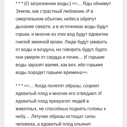
* * * (О загрязнении воды:) <<… Яды обнимут
Землю, как страстный любовник. И в
смертельном объятии, небеса обретут
дыхание смерти, а в источниках воды будут
горьки, и многие из этих вод будут ядовитее
гнилой змеиной крови. Люди будут умирать
от воды и воздуха, но говорить будут, будто
они умерли от сердца и почек… И горькие
воды заразят время, как вех, ибо горькие
воды породят горькие времена>>.
* * * <<… Когда полетят образы, созреет
ядовитый плод и многие его отведают. И
ядовитый плод превратит людей в
животных, не способных поднять головы к
небу… Летучие образы истощат силы
человека, а ядовитый плод опьянит