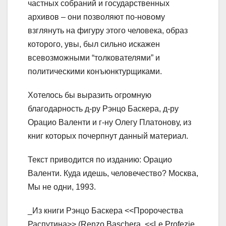
частных собраний и государственных
архивов – они позволяют по-новому
взглянуть на фигуру этого человека, образ
которого, увы, был сильно искажен
всевозможными “толкователями” и
политическими конъюнктурщиками.
Хотелось бы выразить огромную
благодарность д-ру Рэнцо Баскера, д-ру
Орацио Валенти и г-ну Олегу Платонову, из
книг которых почерпнут данный материал.
Текст приводится по изданию: Орацио
Валенти. Куда идешь, человечество? Москва,
Мы не одни, 1993.
_Из книги Рэнцо Баскера <<Пророчества
Распутина>> (Renzo Baschera, <<Le Profezie