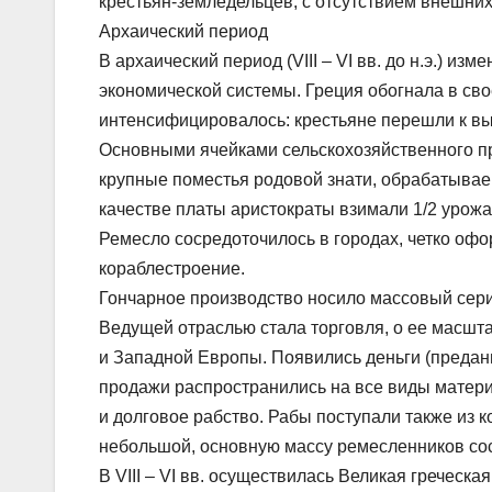
крестьян-земледельцев, с отсутствием внешних
Архаический период
В архаический период (VIII – VI вв. до н.э.) и
экономической системы. Греция обогнала в сво
интенсифицировалось: крестьяне перешли к в
Основными ячейками сельскохозяйственного пр
крупные поместья родовой знати, обрабатывае
качестве платы аристократы взимали 1/2 урожа
Ремесло сосредоточилось в городах, четко офо
кораблестроение.
Гончарное производство носило массовый сер
Ведущей отраслью стала торговля, о ее масшта
и Западной Европы. Появились деньги (предани
продажи распространились на все виды матери
и долговое рабство. Рабы поступали также из 
небольшой, основную массу ремесленников со
В VIII – VI вв. осуществилась Великая греческ