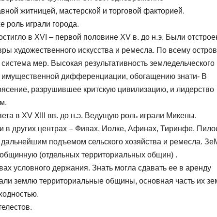
вной житницей, мастерской и торговой факторией.
е роль играли города.
стигло в XVI – первой половине XV в. до н.э. Были отстро
ры художественного искусства и ремесла. По всему остров
система мер. Высокая результативность земледельческого
 к имущественной дифференциации, обогащению знати- В
рясение, разрушившее критскую цивилизацию, и лидерство
м.
та в XV XIII вв. до н.э. Ведущую роль играли Микены.
 в других центрах – Фивах, Иолке, Афинах, Тиринфе, Пило
 дальнейшим подъемом сельского хозяйства и ремесла. Зе
 общинную (отдельных территориальных общин) .
ах условного держания. Знать могла сдавать ее в аренду
али землю территориальные общины, основная часть их зе
ходностью.
телестов.