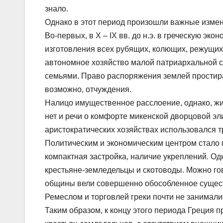
знало.
Однако в этот период произошли важные изме
Во-первых, в Х – IX вв. до н.э. в греческую э
изготовления всех рубящих, колющих, режущих
автономное хозяйство малой патриархальной с
семьями. Право распоряжения землей простира
возможно, отчуждения.
Налицо имущественное расслоение, однако, ж
нет и речи о комфорте микенской дворцовой эл
аристократических хозяйствах использовался т
Политическим и экономическим центром стало 
компактная застройка, наличие укреплений. Од
крестьяне-земледельцы и скотоводы. Можно гово
общины вели совершенно обособленное сущес
Ремеслом и торговлей греки почти не занимал
Таким образом, к концу этого периода Греция