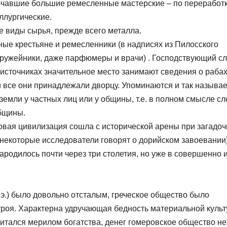
чавшие большие ремесленные мастерские – по переработ
ллургические.
е виды сырья, прежде всего металла.
ые крестьяне и ремесленники (в надписях из Пилосского
ружейники, даже парфюмеры и врачи) . Господствующий с
источниках значительное место занимают сведения о рабах
 все они принадлежали дворцу. Упоминаются и так называ
земли у частных лиц или у общины, т.е. в полном смысле с
общины.
цовая цивилизация сошла с исторической арены при загадоч
некоторые исследователи говорят о дорийском завоевании)
ародилось почти через три столетия, но уже в совершенно 
н.э.) было довольно отсталым, греческое общество было
роя. Характерна удручающая бедность материальной культ
читался мерилом богатства, денег гомеровское общество не