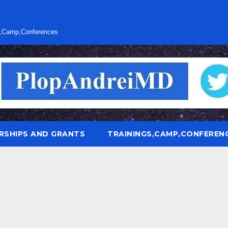
s,Camp,Conferences
RSHIPS AND GRANTS
TRAININGS,CAMP,CONFEREN