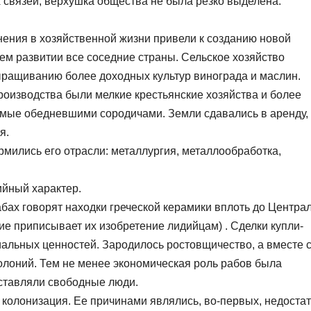
 связей, верхушка общества не была резко выделена.
зменения в хозяйственной жизни привели к созданию новой
ем развитии все соседние страны. Сельское хозяйство
ыращиванию более доходных культур винограда и маслин.
оизводства были мелкие крестьянские хозяйства и более
мые обедневшими сородичами. Земли сдавались в аренду,
я.
рмились его отрасли: металлургия, металлообработка,
ийный характер.
бах говорят находки греческой керамики вплоть до Центра
е приписывает их изобретение лидийцам) . Сделки купли-
альных ценностей. Зародилось ростовщичество, а вместе 
колоний. Тем не менее экономическая роль рабов была
ставляли свободные люди.
ая колонизация. Ее причинами являлись, во-первых, недоста