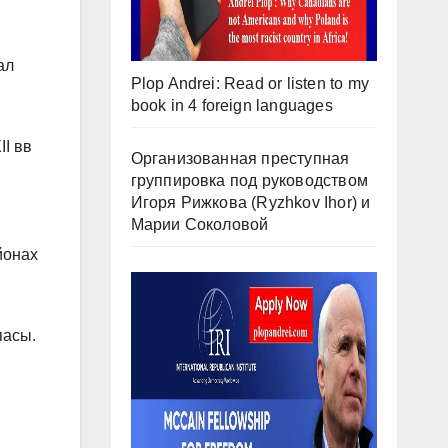
ал
Plop Andrei: Read or listen to my
book in 4 foreign languages
I вв
Организованная преступная
группировка под руководством
Игоря Рижкова (Ryzhkov Ihor) и
Марии Соколовой
йонах
пасы.