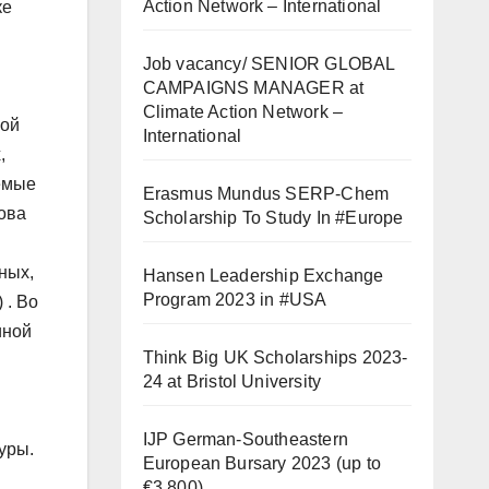
Action Network – International
ке
Job vacancy/ SENIOR GLOBAL
CAMPAIGNS MANAGER at
Climate Action Network –
лой
International
,
емые
Erasmus Mundus SERP-Chem
лова
Scholarship To Study In #Europe
ных,
Hansen Leadership Exchange
Program 2023 in #USA
 . Во
иной
Think Big UK Scholarships 2023-
24 at Bristol University
IJP German-Southeastern
уры.
European Bursary 2023 (up to
€3,800)