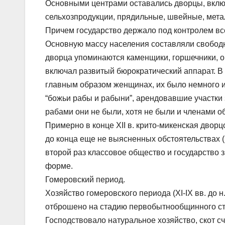
Основными центрами оставались дворцы, вклю
сельхозпродукции, прядильные, швейные, мета
Причем государство держало под контролем вс
Основную массу населения составляли свободн
дворца упоминаются каменщики, горшечники, о
включал развитый бюрократический аппарат. В 
главным образом женщинах, их было немного и
“божьи рабы и рабыни”, арендовавшие участки 
рабами они не были, хотя не были и членами 
Примерно в конце XII в. крито-микенская двор
до конца еще не выясненных обстоятельствах (
второй раз классовое общество и государство з
форме.
Гомеровский период.
Хозяйство гомеровского периода (XI-IX вв. до 
отброшено на стадию первобытнообщинного ст
Господствовало натуральное хозяйство, скот с