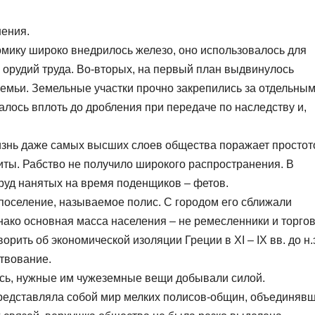
нения.
кономику широко внедрилось железо, оно использовалось для
 орудий труда. Во-вторых, на первый план выдвинулось
емьи. Земельные участки прочно закрепились за отдельны
лось вплоть до дробления при передаче по наследству и,
изнь даже самых высших слоев общества поражает простот
иты. Рабство не получило широкого распространения. В
руд нанятых на время поденщиков – фетов.
поселение, называемое полис. С городом его сближали
нако основная масса населения – не ремесленники и торгов
рить об экономической изоляции Греции в XI – IX вв. до н.э
твование.
ись, нужные им чужеземные вещи добывали силой.
 представляла собой мир мелких полисов-общин, объединяв