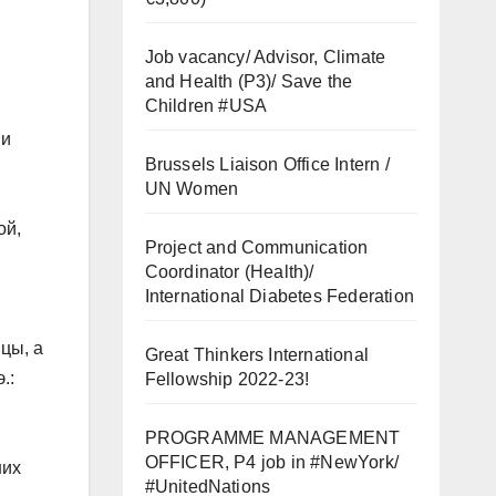
Job vacancy/ Advisor, Climate
and Health (P3)/ Save the
Children #USA
ми
Brussels Liaison Office Intern /
UN Women
ой,
Project and Communication
Coordinator (Health)/
International Diabetes Federation
цы, а
Great Thinkers International
.:
Fellowship 2022-23!
PROGRAMME MANAGEMENT
OFFICER, P4 job in #NewYork/
ших
#UnitedNations