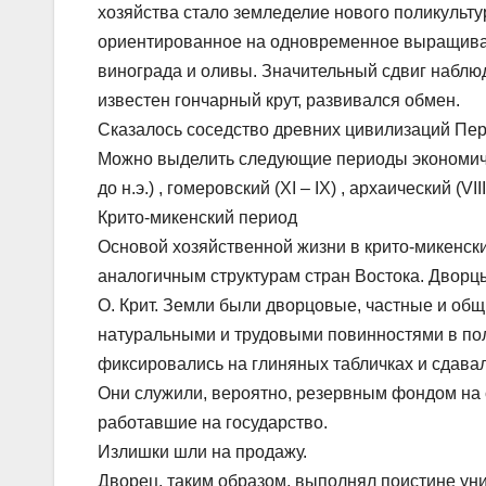
хозяйства стало земледелие нового поликульту
ориентированное на одновременное выращивани
винограда и оливы. Значительный сдвиг наблюда
известен гончарный крут, развивался обмен.
Сказалось соседство древних цивилизаций Пер
Можно выделить следующие периоды экономичес
до н.э.) , гомеровский (XI – IX) , архаический (VIII 
Крито-микенский период
Основой хозяйственной жизни в крито-микенск
аналогичным структурам стран Востока. Дворцы 
О. Крит. Земли были дворцовые, частные и об
натуральными и трудовыми повинностями в поль
фиксировались на глиняных табличках и сдава
Они служили, вероятно, резервным фондом на с
работавшие на государство.
Излишки шли на продажу.
Дворец, таким образом, выполнял поистине у