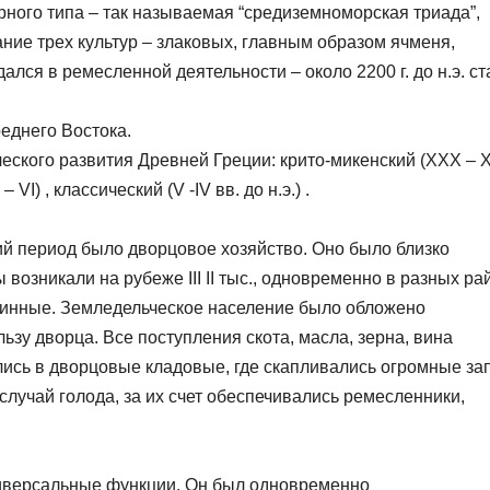
рного типа – так называемая “средиземноморская триада”,
е трех культур – злаковых, главным образом ячменя,
лся в ремесленной деятельности – около 2200 г. до н.э. ст
еднего Востока.
кого развития Древней Греции: крито-микенский (XXX – XI
– VI) , классический (V -IV вв. до н.э.) .
ий период было дворцовое хозяйство. Оно было близко
возникали на рубеже III II тыс., одновременно в разных ра
щинные. Земледельческое население было обложено
зу дворца. Все поступления скота, масла, зерна, вина
лись в дворцовые кладовые, где скапливались огромные за
лучай голода, за их счет обеспечивались ремесленники,
ниверсальные функции. Он был одновременно