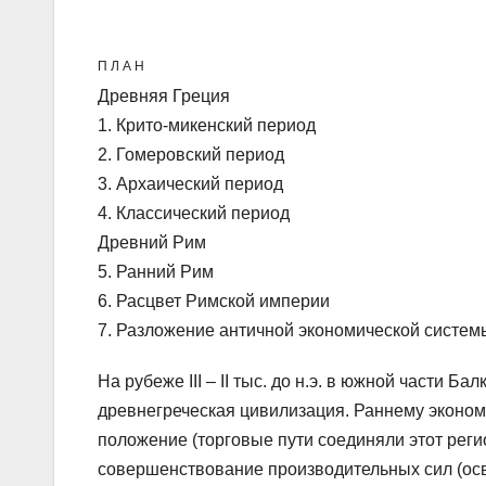
П Л А Н
Древняя Греция
1. Крито-микенский период
2. Гомеровский период
3. Архаический период
4. Классический период
Древний Рим
5. Ранний Рим
6. Расцвет Римской империи
7. Разложение античной экономической систем
На рубеже III – II тыс. до н.э. в южной части 
древнегреческая цивилизация. Раннему эконо
положение (торговые пути соединяли этот реги
совершенствование производительных сил (осв