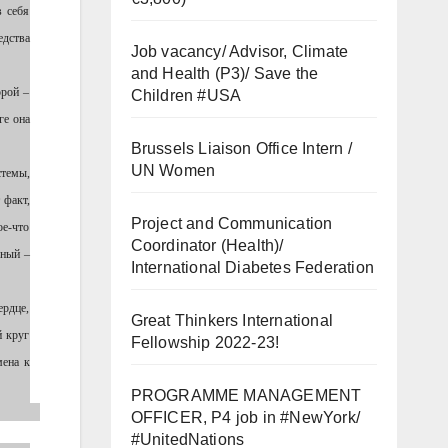
 себя
едства
Job vacancy/ Advisor, Climate
and Health (P3)/ Save the
орой –
Children #USA
ге она
Brussels Liaison Office Intern /
UN Women
стемы,
 факт,
Project and Communication
ое-что
Coordinator (Health)/
ьный –
International Diabetes Federation
ердце,
Great Thinkers International
й круг
Fellowship 2022-23!
мена к
PROGRAMME MANAGEMENT
OFFICER, P4 job in #NewYork/
#UnitedNations