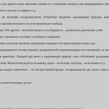
ся для данного вида животных своими и в отношении которых они предпринимают ак
тся в погоню за зайцем и т.д.
т им функцию воспроизводства. Потребляя предметы окружающей природы, жив
бью противоположного пола воспроизводят свой род.
. Обе другие – чувствительность и возбудимость – развились в дополнение к ней.
го организма: всеобщее, особенное и единичное.
отные, включая человека, непрерывно ощущают всё происходящее вокруг них.
лизированная по составу внешних раздражителей и проявляющаяся не в пассивной, а в ак
ов животных. Каждый вид имеет в окружающей природе свои собственные раздражит
вия. Кошка возбуждается на мышку, щука – на пескаря, верблюд – на колючки и т.д.
нь каждого животного – это беспрестанный процесс воспроизводства им самого себя в
 соответствующих систем: