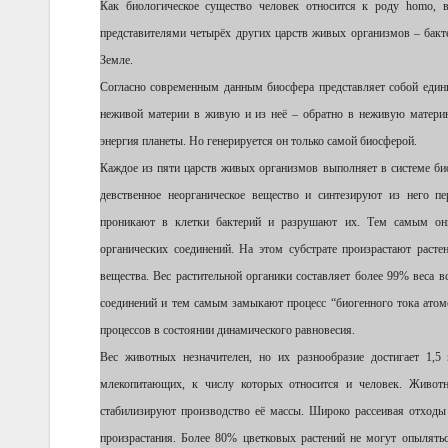
Как биологическое существо человек относится к роду homo, в
представителями четырёх других царств живых организмов – бакт
Земле.
Согласно современным данным биосфера представляет собой един
неживой материи в живую и из неё – обратно в неживую материю
энергия планеты. Но генерируется он только самой биосферой.
Каждое из пяти царств живых организмов выполняет в системе б
девственное неорганическое вещество и синтезируют из него 
проникают в клетки бактерий и разрушают их. Тем самым они
органических соединений. На этом субстрате произрастают раст
вещества. Вес растительной органики составляет более 99% веса
соединений и тем самым замыкают процесс “биогенного тока ато
процессов в состоянии динамического равновесия.
Вес животных незначителен, но их разнообразие достигает 1,
млекопитающих, к числу которых относится и человек. Животн
стабилизируют производство её массы. Широко рассеивая отходы 
произрастания. Более 80% цветковых растений не могут опылят