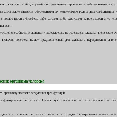
личных видов по всей доступной для проживания территории. Свойство некоторых м
ые химические элементы обусловливает их незаменимую роль в деле стабилизации 
гие четыре царства биосферы либо создают, либо разрушают живое вещество, то жи
новесия.
ельной способности к активному перемещению по территории планеты, что, в свою оч
, включая человека, имеют предназначенный для активного передвижения автоно
роение организма человека
ь организму человека следующих трёх функций.
 им функцию чувствительности. Органы чувств животных постоянно нацелены на восп
димости. Если чувствительность касается всех предметов окружающего мира вооб