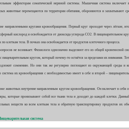
ельным эффекторам соматической нервной системы. Мышечная система включает в
рых животные перемещаются по территории обитания, обороняются и захватывают ср
шне направленными кругами кровообращения. Первый круг проходит через лёгкие, вт
осферный кислород и освобождается от диоксида углерода СО2. В пищеварительном кру
х по клеткам тела. В почках она освобождается от продуктов клеточного процесса.
 вопросов не возникает. Физиологи однозначно выделяют его из общей кровеносной си
 пищеварительным кругом, который почему-то остаётся за пределами их внимания. Тот
одлежит сомнению. Но они так же регулярно поглощают из окружающей среды и к
я система их кровообращения с необходимостью имеет в себе и второй – пищеварител
низме животных внутренне направленным кругом кровообращения. Он включает в себя с
ляры, которые пронизывают собой все ткани тела и доходят до каждой клетки. Данны
ельных веществ ко всем клеткам тела и обратную транспортировку продуктов их об
Пищеварительная система