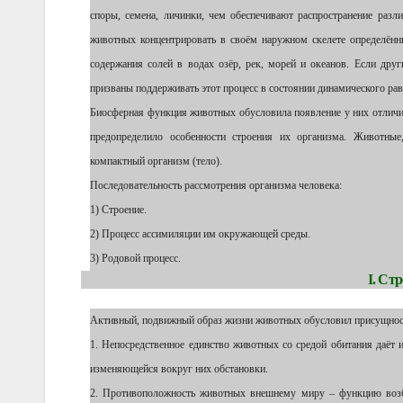
споры, семена, личинки, чем обеспечивают распространение раз
животных концентрировать в своём наружном скелете определённ
содержания солей в водах озёр, рек, морей и океанов. Если дру
призваны поддерживать этот процесс в состоянии динамического рав
Биосферная функция животных обусловила появление у них отличит
предопределило особенности строения их организма. Животные
компактный организм (тело).
Последовательность рассмотрения организма человека:
1) Строение.
2) Процесс ассимиляции им окружающей среды.
3) Родовой процесс.
I. Ст
Активный, подвижный образ жизни животных обусловил присущност
1. Непосредственное единство животных со средой обитания даёт
изменяющейся вокруг них обстановки.
2. Противоположность животных внешнему миру – функцию возбу