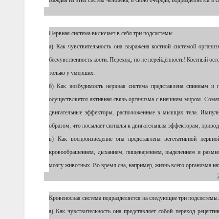
Каждая из этих систем человека, в свою очередь, подразделяется в
Нервная система включает в себя три подсистемы.
а) Как чувствительность она выражена костной системой органи
бесчувственность кости. Переход, но не перейдённость! Костный о
только у умерших.
б) Как возбудимость нервная система представлена спинным и 
осуществляется активная связь организма с внешним миром. Сома
двигательные эффекторы, расположенные в мышцах тела. Импуль
образом, что посылает сигналы к двигательным эффекторам, прив
в) Как воспроизведение она представлена вегетативной нервно
кровообращением, дыханием, пищеварением, выделением и размно
мозгу животных. Во время сна, например, жизнь всего организма на
Кровеносная система подразделяется на следующие три подсистемы.
а) Как чувствительность она представляет собой переход рецепт