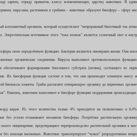
иду sapiens, отряду приматов, классу млекопитающих, царству животных. В един
ериями, вирусами, растениями и грибами – животные образуют биосферу – сферу жи
ый всепланетный организм, который осуществляет “непрерывный биогенный ток атом
. Энергетическим источником этого “тока атомов” является солнечный свет и внут
иосферы свою определённую функцию. Бактерии являются пионерами жизни. Они изв
первичные органические соединения. Вирусы выполняют противоположную функцию
 обеспечивают формирование биогенного субстрата (почвы), состоящего из перв
ения. Их биосферная функция состоит в том, что они производят основную массу 
 всей биомассы планеты. Грибы разлагают отмирающую органику до первичных органи
мов”. Наконец, животные выполняют в биосфере функцию поддержания происходящих
5 млрд видов. Из этого количества только 4% приходится на позвоночных и 0,4%
ые без устали отлаживают механизм биосферы. Потребляя растительную органику
своего пищеварения, предотвращают перепроизводство растительной органики в мес
ься без помощи насекомых. Животные транспортируют “чужое” репродуктивное веще