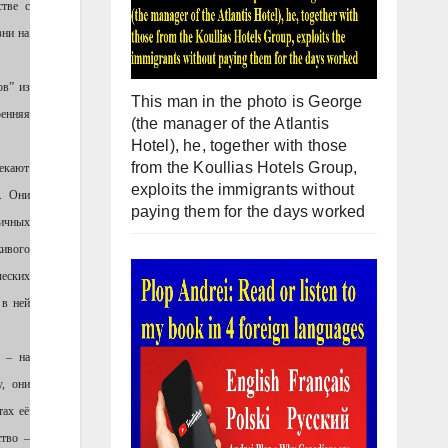
стве с
зни на
ов” из
This man in the photo is George
ренняя
(the manager of the Atlantis
Hotel), he, together with those
from the Koullias Hotels Group,
лекают
exploits the immigrants without
. Они
paying them for the days worked
ичных
живого
ческих
 в ней
 – на
, они
тах её
ство –