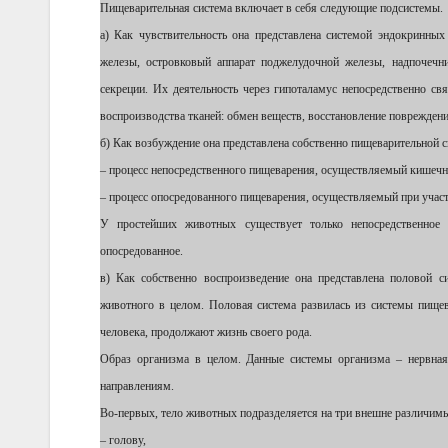
Пищеварительная система включает в себя следующие подсистемы.
а) Как чувствительность она представлена системой эндокринных
железы, островковый аппарат поджелудочной железы, надпочечн
секреции. Их деятельность через гипоталамус непосредственно с
воспроизводства тканей: обмен веществ, восстановление повреждени
б) Как возбуждение она представлена собственно пищеварительной с
– процесс непосредственного пищеварения, осуществляемый кишечн
– процесс опосредованного пищеварения, осуществляемый при учас
У простейших животных существует только непосредственное
опосредованное.
в) Как собственно воспроизведение она представлена половой 
животного в целом. Половая система развилась из системы пищев
человека, продолжают жизнь своего рода.
Образ организма в целом. Данные системы организма – нервная
направлениям.
Во-первых, тело животных подразделяется на три внешне различимы
– голову,