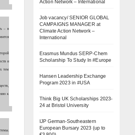
Action Network – International
Job vacancy/ SENIOR GLOBAL
CAMPAIGNS MANAGER at
ть – в
Climate Action Network –
овится
International
оторой
Erasmus Mundus SERP-Chem
Scholarship To Study In #Europe
вств и
их тем
Hansen Leadership Exchange
Program 2023 in #USA
ществ,
ению к
Think Big UK Scholarships 2023-
24 at Bristol University
IJP German-Southeastern
European Bursary 2023 (up to
стемы.
€3,800)