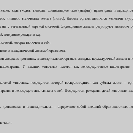
 желез, куда входят: гипофиз, шишковидное тело (эпифиз), щитовидная и паращито
ики, яичники, вилочковая железа (тимус). Данные органы являются железами внут
вязана с вегетативной нервной системой. Эндокринные железы регулируют механизм р
й, иммунные реакции и т.д.
истемой, которая включает в себя:
иком и лимфатической системой организма;
тии специализированных пищеварительных органов: желудка, поджелудочной железы и п
 пищеварение. У высших животных имеется как непосредственное пищеварение, 
системой животных, посредством которой воспроизводится сам субъект жизни – ор
арения и непосредственно связана с ней. Посредством рождения детей животные, в
, кровеносная и пищеварительная – определяют собой внешний образ животных п
е части: