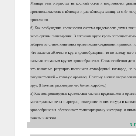
Мышцы тела опираются на костный остов и подчиняются двигат
противоположность сгибающих и разгибающих мышц, за счёт кото
пропитания.
б) Как возбуждение кровеносная система представлена двумя вне
через органы пищеварения. В лёгочном круге кровь поглощает атм
забирает из стенок кишечника органические соединения и разносит и
Что касается лёгочного круга кровообращения, то по поводу него
называя его малым кругом кровообращения. Сложнее обстоит дело с
что животные регулярно поглощают атмосферный кислород, не п
посущественней – готовую органику. Поэтому внешне направленна
круг. (Ниже мы рассмотрим его более подробно.)
в) Как воспроизведение кровеносная система представлена в орга
магистральные вены и артерии, отходящие от них сосуды и капил
кровообращения обеспечивает транспортировку кислорода и питат
почкам и лёгким.
3. 