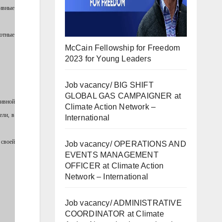
тивные
отные
McCain Fellowship for Freedom
2023 for Young Leaders
Job vacancy/ BIG SHIFT
GLOBAL GAS CAMPAIGNER at
тивной
Climate Action Network –
ели, в
International
 своей
Job vacancy/ OPERATIONS AND
EVENTS MANAGEMENT
OFFICER at Climate Action
Network – International
Job vacancy/ ADMINISTRATIVE
COORDINATOR at Climate