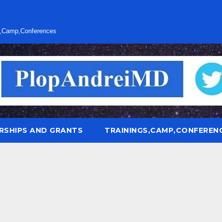
s,Camp,Conferences
RSHIPS AND GRANTS
TRAININGS,CAMP,CONFEREN