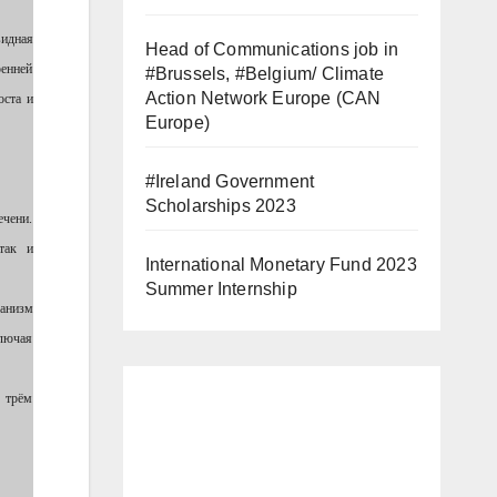
видная
Head of Communications job in
ренней
#Brussels, #Belgium/ Climate
Action Network Europe (CAN
оста и
Europe)
#Ireland Government
Scholarships 2023
ечени.
так и
International Monetary Fund 2023
Summer Internship
ганизм
ключая
о трём