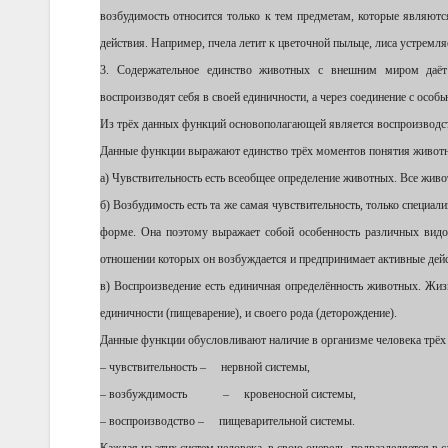
возбудимость относится только к тем предметам, которые являют
действия. Например, пчела летит к цветочной пыльце, лиса устремляе
3. Содержательное единство животных с внешним миром даё
воспроизводят себя в своей единичности, а через соединение с осо
Из трёх данных функций основополагающей является воспроизводство
Данные функции выражают единство трёх моментов понятия животно
а) Чувствительность есть всеобщее определение животных. Все жив
б) Возбудимость есть та же самая чувствительность, только специа
форме. Она поэтому выражает собой особенность различных вид
отношении которых он возбуждается и предпринимает активные дейст
в) Воспроизведение есть единичная определённость животных. Жиз
единичности (пищеварение), и своего рода (деторождение).
Данные функции обусловливают наличие в организме человека трёх
– чувствительность – нервной системы,
– возбуждимость – кровеносной системы,
– воспроизводство – пищеварительной системы.