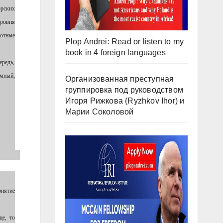
орских
уровня
вотные
Plop Andrei: Read or listen to my
book in 4 foreign languages
ередь,
мный,
Организованная преступная
группировка под руководством
Игоря Рижкова (Ryzhkov Ihor) и
Марии Соколовой
риятие
ще, то