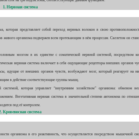
 самой себе на три подсистемы, соответствующие данным функциям.
1. Нервная система
зма, которая представляет собой переход нервных волокон в свою противоположнос
стов живого организма подвержен всем протекающим в нём процессам. Скелетом он стан
головным мозгом в их единстве с соматической нервной системой, посредством к
тическая нервная система включает в себя ощущающие рецепторы внешних органов чу
сы, идущие от внешних органов чувств, возбуждают мозг, который реагирует на н
одящим в действие соответствующие группы мышц.
й системой, которая управляет “внутренним хозяйством” организма: обменом ве
жением. Вегетативная нервная система в значительной степени автономна по отнош
ходится под её контролем.
2. Кровеносная система
ивности организма в его реактивность, что осуществляется посредством мышечной си