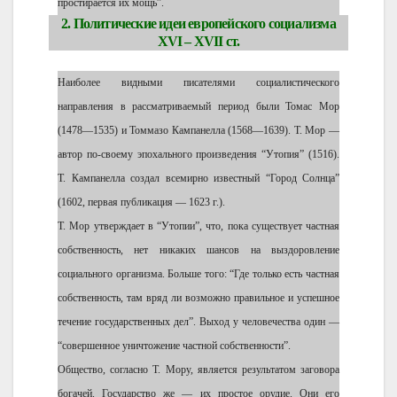
простирается их мощь”.
2. Политические идеи европейского социализма
XVI – XVII ст.
Наиболее видными писателями социалистического
направления в рассматриваемый период были Томас Мор
(1478—1535) и Томмазо Кампанелла (1568—1639). Т. Mop —
автор по-своему эпохального произведения “Утопия” (1516).
Т. Кампанелла создал всемирно известный “Город Солнца”
(1602, первая публикация — 1623 г.).
Т. Мор утверждает в “Утопии”, что, пока существует частная
собственность, нет никаких шансов на выздоровление
социального организма. Больше того: “Где только есть частная
собственность, там вряд ли возможно правильное и успешное
течение государственных дел”. Выход у человечества один —
“совершенное уничтожение частной собственности”.
Общество, согласно Т. Мору, является результатом заговора
богачей. Государство же — их простое орудие. Они его