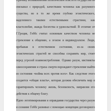
Причину возникновения политической власти и государства он
связывал с природой, качествами человека как разумного
существа, но в то же время глубоко эгоистического,
наделенного такими естественными страстями, как
властолюбие, жажда богатства и удовольствий. В отличие от
Г.Гроция, Гоббс считал основным качеством человека не
стремление к общению, а эгоизм и индивидуализм. Люди,
пребывая в естественном состоянии, из-за своих
эгоистических страстей не способны сохранить мир, стоят
перед угрозой взаимоистребления. Однако разум, инстинкты
самосохранения и страха смерти порождают стремление выйти
из состояния «войны всех против всех». Как следствие этого
создается «общая власть», которая должна обеспечить мир и
гарантировать человеку жизнь, безопасность, направляя его
действия к общему благу.
Идею легитимирования и оправдания государства через разум
и сознание Гоббс развивал с помощью концепции договорного