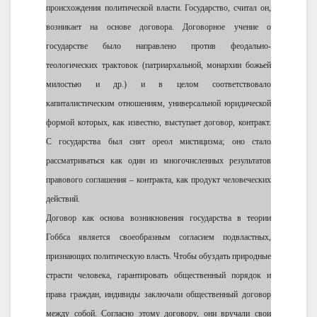
происхождения политической власти. Государство, считал он,
возникает на основе договора. Договорное учение о
государстве было направлено против феодально-
теологических трактовок (патриархальной, монархии божьей
милостью и др.) и в целом соответствовало
капиталистическим отношениям, универсальной юридической
формой которых, как известно, выступает договор, контракт.
С государства был снят ореол мистицизма; оно стало
рассматриваться как один из многочисленных результатов
правового соглашения – контракта, как продукт человеческих
действий.
Договор как основа возникновения государства в теории
Гоббса является своеобразным согласием подвластных,
признающих политическую власть. Чтобы обуздать природные
страсти человека, гарантировать общественный порядок и
права граждан, индивиды заключали общественный договор
между собой. Согласно этому договору, они вручали свои