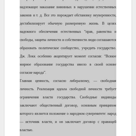
надлежащее наказание виновных в нарушении естественных
законов и т. д. Все это порождает обстановку неуверенности,
дестабилизирует обычную размеренную жизнь. В целях
надежного обеспечения естественных “прав, равенства и
свободы, защиты личности и собственности люди соглашаются
образовать политическое сообщество, учредить государство.
Дж. Локк особенно акцентирует момент согласия: “Всякое
мирное образование государства имело в своей основе
согласие народа”.
Главная ценность, согласно либерализму, — свободная
личность. Реализация идеала свободной личности требует
ограничения власти государства. Свободные индивиды
заключают общественный договор, основным принципом
которого является положение о народном суверенитете: народ
— источник власти, и он заключает договор с правящей
властью.