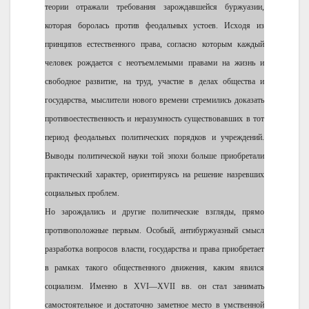
теории отражали требования зарождавшейся буржуазии,
которая боролась против феодальных устоев. Исходя из
принципов естественного права, согласно которым каждый
человек рождается с неотъемлемыми правами на жизнь и
свободное развитие, на труд, участие в делах общества и
государства, мыслители нового времени стремились доказать
противоестественность и неразумность существовавших в тот
период феодальных политических порядков и учреждений.
Выводы политической науки той эпохи больше приобретали
практический характер, ориентируясь на решение назревших
социальных проблем.
Но зарождались и другие политические взгляды, прямо
противоположные первым. Особый, антибуржуазный смысл
разработка вопросов власти, государства и права приобретает
в рамках такого общественного движения, каким явился
социализм. Именно в XVI—XVII вв. он стал занимать
самостоятельное и достаточно заметное место в умственной