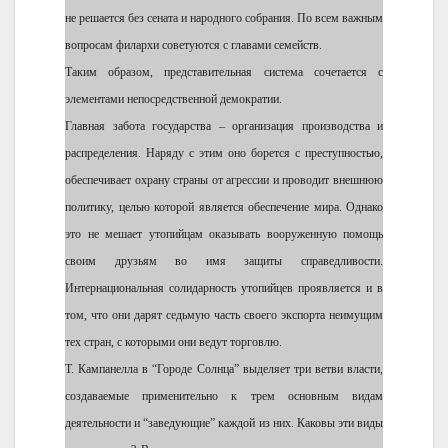
не решается без сената и народного собрания. По всем важным
вопросам филархи советуются с главами семейств.
Таким образом, представительная система сочетается с
элементами непосредственной демократии.
Главная забота государства – организация производства и
распределения. Наряду с этим оно борется с преступностью,
обеспечивает охрану страны от агрессии и проводит внешнюю
политику, целью которой является обеспечение мира. Однако
это не мешает утопийцам оказывать вооруженную помощь
своим друзьям во имя защиты справедливости.
Интернациональная солидарность утопийцев проявляется и в
том, что они дарят седьмую часть своего экспорта неимущим
тех стран, с которыми они ведут торговлю.
Т. Кампанелла в “Городе Солнца” выделяет три ветви власти,
создаваемые применительно к трем основным видам
деятельности и “заведующие” каждой из них. Каковы эти виды