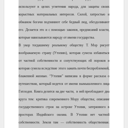
используют в целях угнетения народа, для защиты своих
корыстных материальных интересов. Силой, хитростью и
обманом богачи подчиняют себе бедный люд, обездоливают
его. Делается это и с помощью законов, предписаний власти,
которые навязываются народу от имени государства.
В укор тогдашнему реальному обществу Т. Мор рисует
воображаемую страну (Утопию), которая сумела избавиться
от частной собственности и сопутствующих ей пороков и
которая сумела вследствие этого зажить почти беспроблемной,
блаженной жизнью. “Утопия” написана в форме рассказа о
путешествии, который ведется от имени вымышленного лица
Гитлодея. Книга делится на две части, в ней преобладают два
круга тем: критика современного Мору общества; описание
государственного строя на острове Утопия, затерянного в
просторах Индийского океана. В Утопии нет частной
собственности. Земля там — собственность общественная.