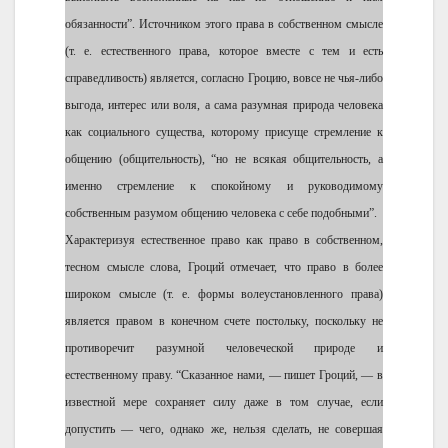
обязанности”. Источником этого права в собственном смысле
(т. е. естественного права, которое вместе с тем и есть
справедливость) является, согласно Гроцию, вовсе не чья-либо
выгода, интерес или воля, а сама разумная природа человека
как социального существа, которому присуще стремление к
общению (общительность), “но не всякая общительность, а
именно стремление к спокойному и руководимому
собственным разумом общению человека с себе подобными”.
Характеризуя естественное право как право в собственном,
тесном смысле слова, Гроций отмечает, что право в более
широком смысле (т. е. формы волеустановленного права)
является правом в конечном счете постольку, поскольку не
противоречит разумной человеческой природе и
естественному праву. “Сказанное нами, — пишет Гроций, — в
известной мере сохраняет силу даже в том случае, если
допустить — чего, однако же, нельзя сделать, не совершая