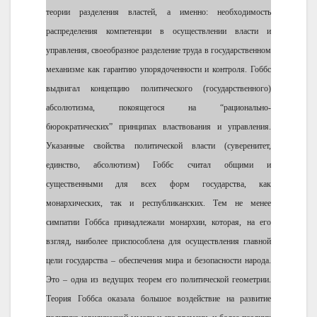
теории разделения властей, а именно: необходимость
распределения компетенции в осуществлении власти и
управления, своеобразное разделение труда в государственном
механизме как гарантию упорядоченности и контроля. Гоббс
выдвигал концепцию политического (государственного)
абсолютизма, покоящегося на “рационально-
бюрократических” принципах властвования и управления.
Указанные свойства политической власти (суверенитет,
единство, абсолютизм) Гоббс считал общими и
существенными для всех форм государства, как
монархических, так и республиканских. Тем не менее
симпатии Гоббса принадлежали монархии, которая, на его
взгляд, наиболее приспособлена для осуществления главной
цели государства – обеспечения мира и безопасности народа.
Это – одна из ведущих теорем его политической геометрии.
Теория Гоббса оказала большое воздействие на развитие