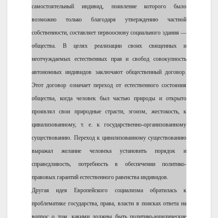
самостоятельный индивид, появление которого было
возможно только благодаря утверждению частной
собственности, составляет первооснову социального здания —
общества. В целях реализации своих священных и
неотчуждаемых естественных прав и свобод совокупность
автономных индивидов заключают общественный договор.
Этот договор означает переход от естественного состояния
общества, когда человек был частью природы и открыто
проявлял свои природные страсти, эгоизм, жестокость, к
цивилизованному, т. е. к государственно-организованному
существованию. Переход к цивилизованному существованию
выражал желание человека установить порядок и
справедливость, потребность в обеспечении политико-
правовых гарантий естественного равенства индивидов.
Другая идея Европейского социализма обратилась к
проблематике государства, права, власти в поисках ответа на
вопрос о том, какими должны быть политико-юридические