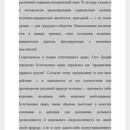
различный социально-исторический опыт. То же надо сказать и
о методологии проектирования социалистами системы
политико-юридических институтов, пригодной — с их точки
зрения — для грядущего общества. Немаловажные различия
есть в манере, приемах, стиле изложения политико-
юридических идеалов, фигурирующих у названных
мыслителей.
Существовала и теория естественного права. Гуго Гроций
определял Естественное право определял как “предписание
здравого разума”. Согласно этому предписанию то или иное
действие — в зависимости от его соответствия или
противоречия разумной природе человека — признается либо
морально позорным, либо морально необходимым.
Естественное право, таким образом, выступает в качестве
основания и критерия для различения должного
(дозволенного) и недолжного (недозволенного) по самой
своей природе, а не в силу какого-либо волеустановленного