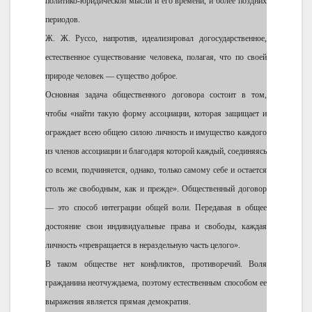
политико-юридической мысли и его времени, и более поздних
периодов.
Ж. Ж. Руссо, напротив, идеализировал догосударственное,
естественное существование человека, полагая, что по своей
природе человек — существо доброе.
Основная задача общественного договора состоит в том,
чтобы «найти такую форму ассоциации, которая защищает и
ограждает всею общею силою личность и имущество каждого
из членов ассоциации и благодаря которой каждый, соединяясь
со всеми, подчиняется, однако, только самому себе и остается
столь же свободным, как и прежде». Общественный договор
— это способ интеграции общей воли. Передавая в общее
достояние свои индивидуальные права и свободы, каждая
личность «превращается в нераздельную часть целого».
В таком обществе нет конфликтов, противоречий. Воля
гражданина неотчуждаема, поэтому естественным способом ее
выражения является прямая демократия.