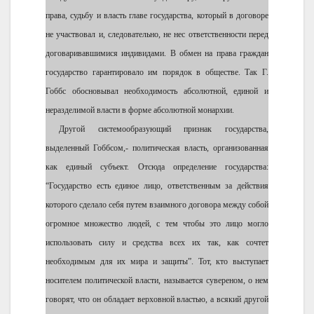
права, судьбу и власть главе государства, который в договоре
не участвовал и, следовательно, не нес ответственности перед
договаривавшимися индивидами. В обмен на права граждан
государство гарантировало им порядок в обществе. Так Г.
Гоббс обосновывал необходимость абсолютной, единой и
неразделимой власти в форме абсолютной монархии.
Другой системообразующий признак государства,
выделенный Гоббсом,- политическая власть, организованная
как единый субъект. Отсюда определение государства:
“Государство есть единое лицо, ответственным за действия
которого сделало себя путем взаимного договора между собой
огромное множество людей, с тем чтобы это лицо могло
использовать силу и средства всех их так, как сочтет
необходимым для их мира и защиты”. Тот, кто выступает
носителем политической власти, называется сувереном, о нем
говорят, что он обладает верховной властью, а всякий другой