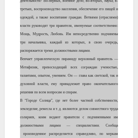
деятельности? Во-первых, военное дело; во-вторых, наука; в-
третьих, воспроизводство населения, обеспечение его пищей и
одеждой, а также воспитание граждан. Ветвями (отраслями)
власти руководят три правителя, именуемые соответственно:
Мощь, Мудрость, Любовь. Им непосредственно подчинены
три начальника, каждый из которых, в свою очередь,
распоряжается тремя должностными лицами.
Венчает управленческую пирамиду верховный правитель —
Метафизик, превосходящий всех сограждан ученостью,
талантами, опытом, умением. Он — глава как светской, так и
духовной власти, ему принадлежит право окончательного
решения по всем вопросам и спорам.
В “Городе Солнца”, где нет более частной собственности,
земледелие, ремесла и т. д. являются делом совместного труда
соляриев, коим ведают правители с подчиненными им
должностными лицами — специалистами. Сообща
произведенное распределяется справедливо, по меркам