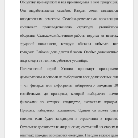
Обществу принадлежит и вся производимая в нем продукция.
Она вырабатывается семейно. Каждая семья занимается
определенным ремеслом. Семейно-ремесленная организация
составляет производственную структуру утопийского
общества. Сельскохозяйственные работы ведутся на началах
трудовой повинности, которую обязаны отбывать все
граждане. Рабочий день длится 6 часов. Особые должностные
лица следят за тем, как работают утопийцы.
Политический строй Утопии проникнут принципами
демократизма и основан на выборности всех должностных лиц
– от филарха или сифогранта, избираемого каждыми 30
семействами, до принцепса, который выбирается всеми
филархами из четырех кандидатов, названных народом.
Принцепс избирается пожизненно. Однако он может быть
смещен, если будет заподозрен в стремлении к тирании.
Остальные должностные лица и сенат, состоящий из старых и
опытных граждан, избираются ежегодно. Ни одно важное дело