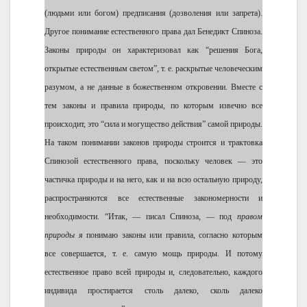
(людьми или богом) предписания (дозволения или запрета).
Другое понимание естественного права дал Бенедикт Спиноза.
Законы природы он характеризовал как “решения Бога,
открытые естественным светом”, т. е. раскрытые человеческим
разумом, а не данные в божественном откровении. Вместе с
тем законы и правила природы, по которым извечно все
происходит, это “сила и могущество действия” самой природы.
На таком понимании законов природы строится и трактовка
Спинозой естественного права, поскольку человек — это
частичка природы и на него, как и на всю остальную природу,
распространяются все естественные закономерности и
необходимости. “Итак, — писал Спиноза, — под
правом
природы я
понимаю законы или правила, согласно которым
все совершается, т. е. самую мощь природы. И потому
естественное право всей природы и, следовательно, каждого
индивида простирается столь далеко, сколь далеко