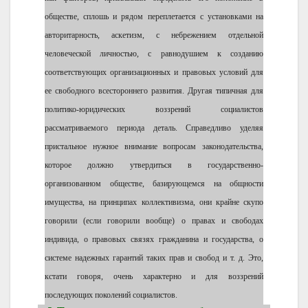
обществе, сплошь и рядом переплетается с установками на
авторитарность, аскетизм, с небрежением отдельной
человеческой личностью, с равнодушием к созданию
соответствующих организационных и правовых условий для
ее свободного всестороннего развития. Другая типичная для
политико-юридических воззрений социалистов
рассматриваемого периода деталь. Справедливо уделяя
пристальное нужное внимание вопросам законодательства,
которое должно утвердиться в государственно-
организованном обществе, базирующемся на общности
имущества, на принципах коллективизма, они крайне скупо
говорили (если говорили вообще) о правах и свободах
индивида, о правовых связях гражданина и государства, о
системе надежных гарантий таких прав и свобод и т. д. Это,
кстати говоря, очень характерно и для воззрений
последующих поколений социалистов.