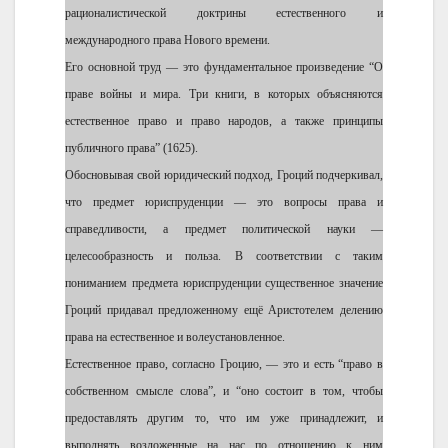
рационалистической доктрины естественного и
международного права Нового времени.
Его основной труд — это фундаментальное произведение “О
праве войны и мира. Три книги, в которых объясняются
естественное право и право народов, а также принципы
публичного права” (1625).
Обосновывая свой юридический подход, Гроций подчеркивал,
что предмет юриспруденции — это вопросы права и
справедливости, а предмет политической науки —
целесообразность и польза. В соответствии с таким
пониманием предмета юриспруденции существенное значение
Гроций придавал предложенному ещё Аристотелем делению
права на естественное и волеустановленное.
Естественное право, согласно Гроцию, — это и есть “право в
собственном смысле слова”, и “оно состоит в том, чтобы
предоставлять другим то, что им уже принадлежит, и
выполнять возложенные на нас по отношению к ним