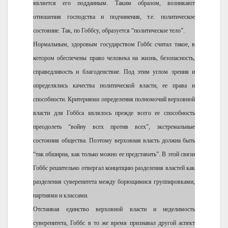
является его подданным. Таким образом, возникают
отношения господства и подчинения, т.е. политическое
состояние. Так, по Гоббсу, образуется “политическое тело”.
Нормальным, здоровым государством Гоббс считал такое, в
котором обеспечены право человека на жизнь, безопасность,
справедливость и благоденствие. Под этим углом зрения и
определялись качества политической власти, ее права и
способности. Критериями определения полномочий верховной
власти для Гоббса являлось прежде всего ее способность
преодолеть “войну всех против всех”, экстремальные
состояния общества. Поэтому верховная власть должна быть
“так обширна, как только можно ее представить”. В этой связи
Гоббс решительно отвергал концепцию разделения властей как
разделения суверенитета между борющимися группировками,
партиями и классами.
Отстаивая единство верховной власти и неделимость
суверенитета, Гоббс в то же время признавал другой аспект