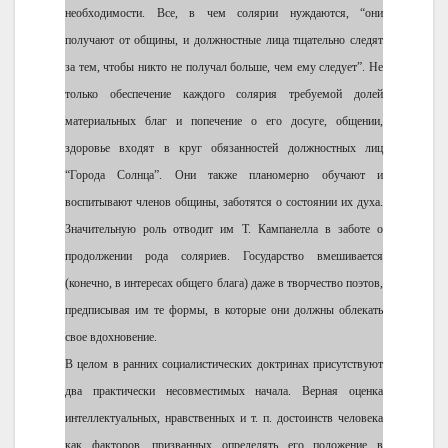
необходимости. Все, в чем солярии нуждаются, “они
получают от общины, и должностные лица тщательно следят
за тем, чтобы никто не получал больше, чем ему следует”. Не
только обеспечение каждого солярия требуемой долей
материальных благ и попечение о его досуге, общении,
здоровье входят в круг обязанностей должностных лиц
“Города Солнца”. Они также планомерно обучают и
воспитывают членов общины, заботятся о состоянии их духа.
Значительную роль отводит им Т. Кампанелла в заботе о
продолжении рода соляриев. Государство вмешивается
(конечно, в интересах общего блага) даже в творчество поэтов,
предписывая им те формы, в которые они должны облекать
свое вдохновение.
В целом в ранних социалистических доктринах присутствуют
два практически несовместимых начала. Верная оценка
интеллектуальных, нравственных и т. п. достоинств человека
как факторов, призванных определять его положение в