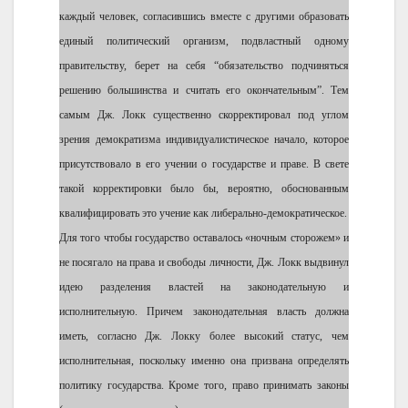
каждый человек, согласившись вместе с другими образовать
единый политический организм, подвластный одному
правительству, берет на себя “обязательство подчиняться
решению большинства и считать его окончательным”. Тем
самым Дж. Локк существенно скорректировал под углом
зрения демократизма индивидуалистическое начало, которое
присутствовало в его учении о государстве и праве. В свете
такой корректировки было бы, вероятно, обоснованным
квалифицировать это учение как либерально-демократическое.
Для того чтобы государство оставалось «ночным сторожем» и
не посягало на права и свободы личности, Дж. Локк выдвинул
идею разделения властей на законодательную и
исполнительную. Причем законодательная власть должна
иметь, согласно Дж. Локку более высокий статус, чем
исполнительная, поскольку именно она призвана определять
политику государства. Кроме того, право принимать законы