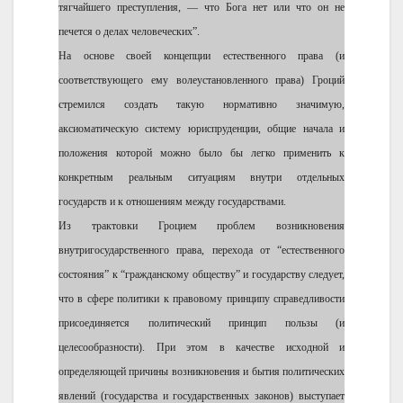
тягчайшего преступления, — что Бога нет или что он не
печется о делах человеческих”.
На основе своей концепции естественного права (и
соответствующего ему волеустановленного права) Гроций
стремился создать такую нормативно значимую,
аксиоматическую систему юриспруденции, общие начала и
положения которой можно было бы легко применить к
конкретным реальным ситуациям внутри отдельных
государств и к отношениям между государствами.
Из трактовки Гроцием проблем возникновения
внутригосударственного права, перехода от “естественного
состояния” к “гражданскому обществу” и государству следует,
что в сфере политики к правовому принципу справедливости
присоединяется политический принцип пользы (и
целесообразности). При этом в качестве исходной и
определяющей причины возникновения и бытия политических
явлений (государства и государственных законов) выступает