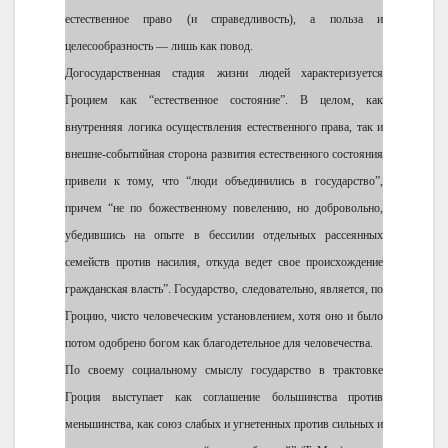
естественное право (и справедливость), а польза и
целесообразность — лишь как повод.
Догосударственная стадия жизни людей характеризуется
Гроцием как “естественное состояние”. В целом, как
внутренняя логика осуществления естественного права, так и
внешне-событийная сторона развития естественного состояния
привели к тому, что “люди объединились в государство”,
причем “не по божественному повелению, но добровольно,
убедившись на опыте в бессилии отдельных рассеянных
семейств против насилия, откуда ведет свое происхождение
гражданская власть”. Государство, следовательно, является, по
Гроцию, чисто человеческим установлением, хотя оно и было
потом одобрено богом как благодетельное для человечества.
По своему социальному смыслу государство в трактовке
Гроция выступает как соглашение большинства против
меньшинства, как союз слабых и угнетенных против сильных и