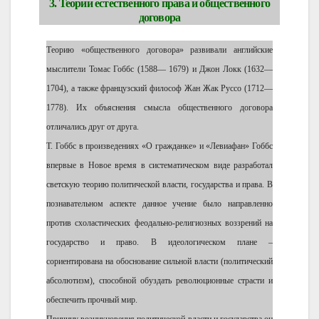
3. Теории естественного права и общественного
договора
Теорию «общественного договора» развивали английские
мыслители Томас Гоббс (1588— 1679) и Джон Локк (1632—
1704), а также французский философ Жан Жак Руссо (1712—
1778). Их объяснения смысла общественного договора
отличались друг от друга.
Т. Гоббс в произведениях «О гражданке» и «Левиафан» Гоббс
впервые в Новое время в систематическом виде разработал
светскую теорию политической власти, государства и права. В
познавательном аспекте данное учение было направленно
против схоластических феодально-религиозных воззрений на
государство и право. В идеологическом плане –
сориентирована на обоснование сильной власти (политический
абсолютизм), способной обуздать революционные страсти и
обеспечить прочный мир.