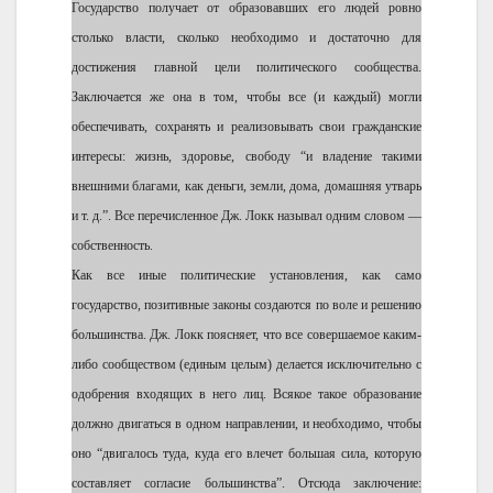
Государство получает от образовавших его людей ровно
столько власти, сколько необходимо и достаточно для
достижения главной цели политического сообщества.
Заключается же она в том, чтобы все (и каждый) могли
обеспечивать, сохранять и реализовывать свои гражданские
интересы: жизнь, здоровье, свободу “и владение такими
внешними благами, как деньги, земли, дома, домашняя утварь
и т. д.”. Все перечисленное Дж. Локк называл одним словом —
собственность.
Как все иные политические установления, как само
государство, позитивные законы создаются по воле и решению
большинства. Дж. Локк поясняет, что все совершаемое каким-
либо сообществом (единым целым) делается исключительно с
одобрения входящих в него лиц. Всякое такое образование
должно двигаться в одном направлении, и необходимо, чтобы
оно “двигалось туда, куда его влечет большая сила, которую
составляет согласие большинства”. Отсюда заключение: