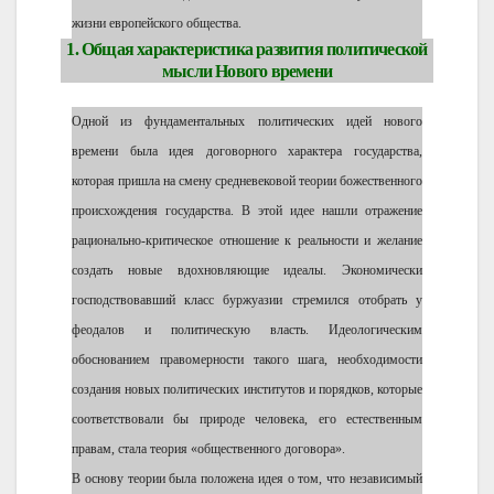
жизни европейского общества.
1. Общая характеристика развития политической
мысли Нового времени
Одной из фундаментальных политических идей нового
времени была идея договорного характера государства,
которая пришла на смену средневековой теории божественного
происхождения государства. В этой идее нашли отражение
рационально-критическое отношение к реальности и желание
создать новые вдохновляющие идеалы. Экономически
господствовавший класс буржуазии стремился отобрать у
феодалов и политическую власть. Идеологическим
обоснованием правомерности такого шага, необходимости
создания новых политических институтов и порядков, которые
соответствовали бы природе человека, его естественным
правам, стала теория «общественного договора».
В основу теории была положена идея о том, что независимый