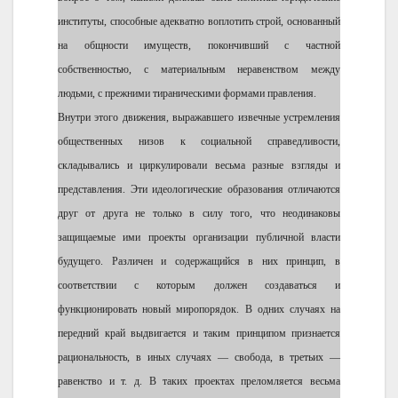
институты, способные адекватно воплотить строй, основанный
на общности имуществ, покончивший с частной
собственностью, с материальным неравенством между
людьми, с прежними тираническими формами правления.
Внутри этого движения, выражавшего извечные устремления
общественных низов к социальной справедливости,
складывались и циркулировали весьма разные взгляды и
представления. Эти идеологические образования отличаются
друг от друга не только в силу того, что неодинаковы
защищаемые ими проекты организации публичной власти
будущего. Различен и содержащийся в них принцип, в
соответствии с которым должен создаваться и
функционировать новый миропорядок. В одних случаях на
передний край выдвигается и таким принципом признается
рациональность, в иных случаях — свобода, в третьих —
равенство и т. д. В таких проектах преломляется весьма