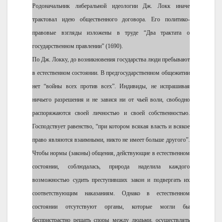
Родоначальник либеральной идеологии Дж. Локк иначе
трактовал идею общественного договора. Его политико-
правовые взгляды изложены в труде “Два трактата о
государственном правлении” (1690).
По Дж. Локку, до возникновения государства люди пребывают
в естественном состоянии. В предгосударственном общежитии
нет “войны всех против всех”. Индивиды, не испрашивая
ничьего разрешения и не завися ни от чьей воли, свободно
распоряжаются своей личностью и своей собственностью.
Господствует равенство, “при котором всякая власть и всякое
право являются взаимными, никто не имеет больше другого”.
Чтобы нормы (законы) общения, действующие в естественном
состоянии, соблюдалась, природа наделила каждого
возможностью судить преступивших закон и подвергать их
соответствующим наказаниям. Однако в естественном
состоянии отсутствуют органы, которые могли бы
беспристрастно решать споры между людьми, осуществлять