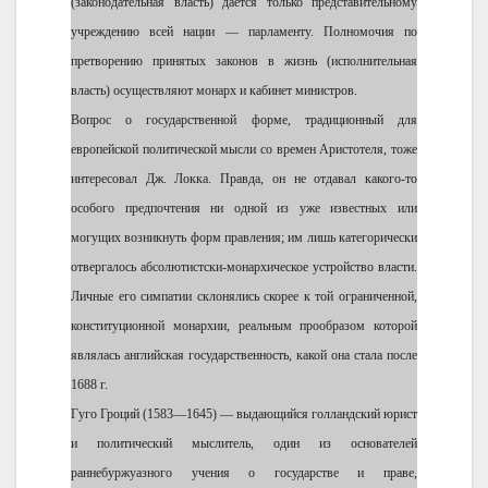
(законодательная власть) дается только представительному
учреждению всей нации — парламенту. Полномочия по
претворению принятых законов в жизнь (исполнительная
власть) осуществляют монарх и кабинет министров.
Вопрос о государственной форме, традиционный для
европейской политической мысли со времен Аристотеля, тоже
интересовал Дж. Локка. Правда, он не отдавал какого-то
особого предпочтения ни одной из уже известных или
могущих возникнуть форм правления; им лишь категорически
отвергалось абсолютистски-монархическое устройство власти.
Личные его симпатии склонялись скорее к той ограниченной,
конституционной монархии, реальным прообразом которой
являлась английская государственность, какой она стала после
1688 г.
Гуго Гроций (1583—1645) — выдающийся голландский юрист
и политический мыслитель, один из основателей
раннебуржуазного учения о государстве и праве,