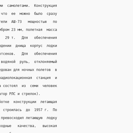
ми  самолетами.  Конструкция
 что  ее  можно  было  сразу
тели  АШ-73   мощностью   по
ибром 23 мм, полетная  масса
   29 т.   Для   обеспечения
ждении  днища  корпус  лодки
отсеков.   Для   обеспечения
 водяной  руль,  отклоняемый
удован для ночных полетов  в
радиолокационная  станция  и
а состоял  из  семи  человек
атор РЛС и стрелок).
ботке  конструкции  летающая
  строилась  до  1957 г.  По
 превосходил летающую  лодку
ходные   качества,   высокая