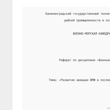
           Калининградский государственный техни
                      рыбной промышленности и хо
                           ВОЕННО-МОРСКАЯ КАФЕДР
                   Реферат по дисциплине «Военна
             Тема: «Развитие авиации ВМФ в после
                                               _