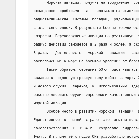
      Морская авиация, получив на вооружение  со
оснащенные  приборами   и   пилотажно-навигацион
радиотехнические  системы  посадки,  радиолокаци
стала всепогодной. В результате боевые возможнос
возросли. Перевооружение авиации на реактивную т
радиус действия самолетов в 2 раза и более, а ск
3 раза.   Деятельность   морской   авиации   рас
расположенные в море на большом удалении от бере
      Таким образом, середина 50-х годов явилась
авиации в подлинную грозную силу войны на море. 
и нового оружия,  переход  к  использованию  яде
ракетно-ядерного оружия определили качественный 
морской авиации.
      Особое место в развитии морской  авиации  
Единственное  в  нашей  стране  это  опытно-конс
самолетостроения  с  1934 г.  создавало  гидроса
Флота. В начале 50-х годов ОКБ разработало летаю