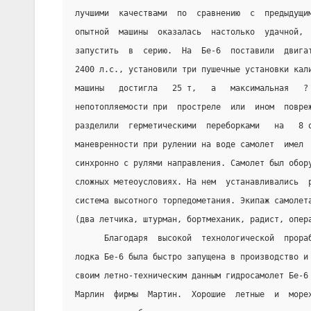
лучшими  качествами  по  сравнению  с  предыдущи
опытной  машины  оказалась  настолько  удачной, 
запустить  в  серию.  На  Бе-6  поставили  двига
2400 л.с., установили три пушечные установки кал
машины   достигла   25 т,   а   максимальная   ?
непотопляемости при  простреле  или  ином  повре
разделили  герметическими  переборками   на   8 
маневренности при рулении на воде самолет  имел 
синхронно с рулями направления. Самолет был обор
сложных метеоусловиях. На нем  устанавливались  
система высотного торпедометания. Экипаж самолет
(два летчика, штурман, бортмеханик, радист, опер
      Благодаря  высокой  технологической  прора
лодка Бе-6 была быстро запущена в производство и
своим летно-техническим данным гидросамолет Бе-6
Марлин  фирмы  Мартин.  Хорошие  летные  и  море