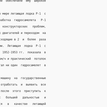
ии  обеспечили  ему  широкое
в мире летающая лодка Р-1  с
работка  гидросамолета   Р-1
  конструкторских   проблем,
х двигателей и переходом  на
сходящие в 2  и  более  раза
ми.  Летающая  лодка  Р-1  с
  1952-1953 гг.  показала  в
км/ч и практический  потолок
гал ни один  гидросамолет  в
 машину  на  государственные
 отработать  и  выявить  все
 после  этого  приступить  к
с   большей   дальностью   и
ся   в   качестве   летающей