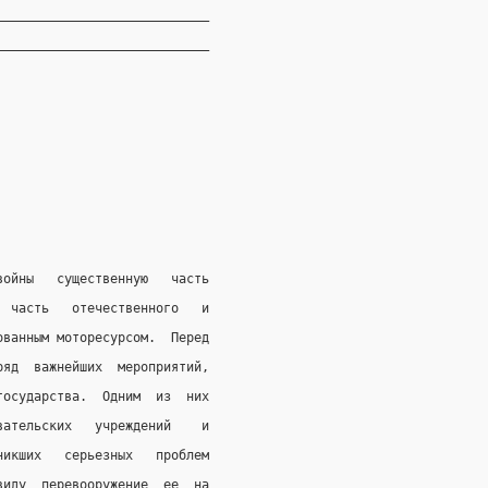
____________________________
____________________________
войны   существенную   часть
  часть   отечественного   и
ованным моторесурсом.  Перед
ряд  важнейших  мероприятий,
государства.  Одним  из  них
вательских   учреждений    и
никших   серьезных   проблем
виду  перевооружение  ее  на