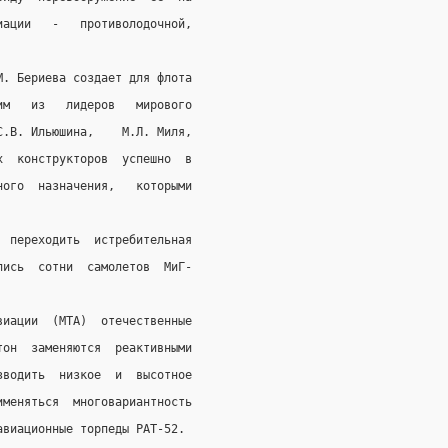
иации   -   противолодочной,
М. Бериева создает для флота
им   из   лидеров   мирового
С.В. Ильюшина,    М.Л. Миля,
х  конструкторов  успешно  в
ного  назначения,   которыми
  переходить  истребительная
лись  сотни  самолетов  МиГ-
виации  (МТА)  отечественные
тон  заменяются  реактивными
зводить  низкое  и  высотное
именяться  многовариантность
авиационные торпеды РАТ-52.