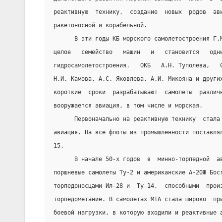
реактивную  технику,  создание  новых  родов  ав
ракетоносной и корабельной.
      В эти годы КБ морского самолетостроения Г.
целое   семейство   машин   и   становится   одн
гидросамолетостроения.   ОКБ   А.Н. Туполева,   
Н.И. Камова, А.С. Яковлева, А.И. Микояна и други
короткие  сроки  разрабатывают  самолеты  различ
вооружается авиация, в том числе и морская.
      Первоначально на реактивную технику  стала
авиация. На все флоты из промышленности поставля
15.
      В начале 50-х годов  в  минно-торпедной  а
поршневые самолеты Ту-2 и американские А-20Ж Бос
торпедоносцами Ил-28 и  Ту-14,  способными  прои
торпедометание. В самолетах МТА стала широко  пр
боевой нагрузки, в которую входили и реактивные 