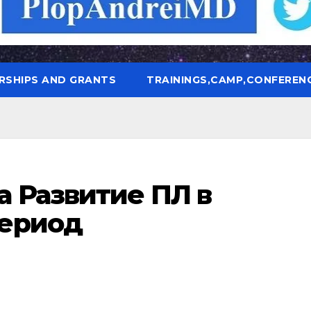
RSHIPS AND GRANTS
TRAININGS,CAMP,CONFEREN
 Развитие ПЛ в
период