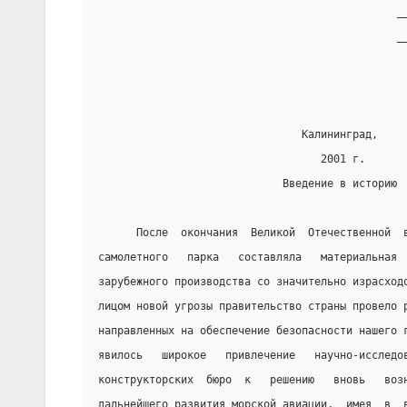
                                               _
                                               _
                                Калининград,
                                   2001 г.
                             Введение в историю
      После  окончания  Великой  Отечественной  
самолетного   парка   составляла   материальная 
зарубежного производства со значительно израсход
лицом новой угрозы правительство страны провело 
направленных на обеспечение безопасности нашего 
явилось   широкое   привлечение   научно-исследо
конструкторских  бюро  к   решению   вновь   воз
дальнейшего развития морской авиации,  имея  в  