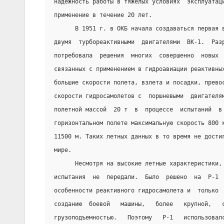
надежность работы в тяжелых условиях  эксплуатац
применение в течение 20 лет.
      В 1951 г. в ОКБ начала создаваться первая 
двумя  турбореактивными  двигателями  ВК-1.  Раз
потребовала  решения  многих  совершенно  новых 
связанных с применением в гидроавиации реактивны
большие скорости полета, взлета и посадки, прево
скорости гидросамолетов с  поршневыми  двигателя
полетной массой  20 т  в  процессе  испытаний  в
горизонтальном полете максимальную скорость 800 
11500 м. Таких летных данных в то время не дости
мире.
      Несмотря на высокие летные характеристики,
испытания  не  передали.  Было  решено  на  Р-1 
особенности реактивного гидросамолета и  только 
созданию  боевой   машины,   более   крупной,   
грузоподъемностью.   Поэтому   Р-1   использовал