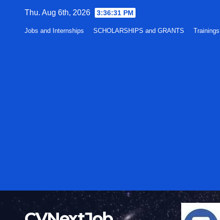
Skip
Thu. Aug 6th, 2026
3:36:32 PM
to
Jobs and Internships
SCHOLARSHIPS and GRANTS
Training
content
CVNextJob