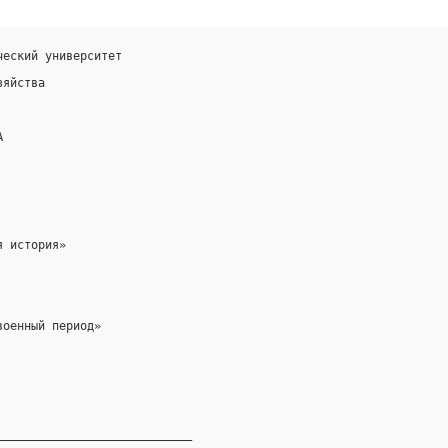
ческий университет
зяйства
А
я история»
военный период»
____________________________