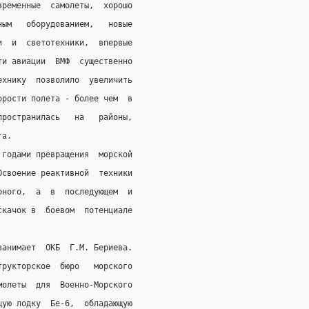
временные  самолеты,  хорошо
ным   оборудованием,   новые
и  и  светотехники,  впервые
ти авиации  ВМФ  существенно
ехнику  позволило  увеличить
орости полета - более чем  в
пространилась   на   районы,
га.
 годами превращения  морской
Освоение реактивной  техники
рного,  а  в  последующем  и
скачок в  боевом  потенциале
занимает  ОКБ  Г.М. Бериева.
трукторское  бюро   морского
молеты  для  Военно-Морского
щую лодку  Бе-6,  обладающую