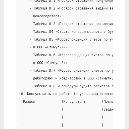
    - Таблица № 1 «Порядок отражения получения товаро
    - Таблица № 2 «Порядок отражения выдачи векселя з
      векселедателя»
    - Таблица № 3 «Порядок отражения погашения вексел
    - Таблица №4 «Отражение взаимозачета в бухгалтерс
    - Таблица №5 «Корреспонденция счетов по учету рас
    - в ООО «Стимул-2»»
    - Таблица № 6 «Корреспонденция счетов по учету ра
    - в ООО «Стимул-2»»
    - Таблица № 7 «Корреспонденция счетов по учету ра
      дебиторами и кредиторами в ООО «Стимул-2»»
    - Таблица № 8 «Процедуры аудита расчетов по товар
6. Консультанты по работе (с указанием относящихся к 
|Раздел             |Консультант        |Подпись, дат
|                   |                   |Задание прин
|                   |                   |            
|                   |                   |            