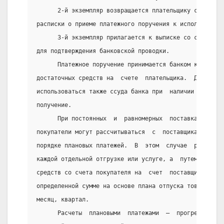
      2-й экземпляр возвращается плательщику со  штам
расписки о приеме платежного поручения к исполнению;
      3-й экземпляр прилагается к выписке со счета по
для подтверждения банковской проводки.
      Платежное поручение принимается банком к исполн
достаточных средств на  счете  плательщика.  Для  сов
использоваться также ссуда банка при  наличии  у  пре
получение.
      При постоянных  и  равномерных  поставках  това
покупатели могут рассчитываться  с  поставщиками  пла
порядке плановых платежей.  В  этом  случае  расчеты 
каждой отдельной отгрузке или услуге, а  путем  перио
средств со счета покупателя на  счет  поставщика  в  
определенной сумме на основе плана отпуска товаров и 
месяц, квартал.
      Расчеты  плановыми  платежами  —  прогрессивная