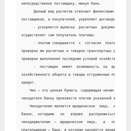
непосредственно поставщику, минуя банк.
      Данный вид расчетов отвечает финансовым и  хозя
поставщиков, и покупателей, укрепляет договорные отно
      - ускоряется выписка  расчетных  документов,  т
осуществляет сам получатель платежа;
      - платеж совершается  с  согласия  плательщика 
проверки им расчетных и товарно-транспортных документ
проверки выполнения последним условий хозяйственного 
      -  поставщик  имеет  возможность  на  время  от
хозяйственного оборота в товары отгруженные получить 
кредит.
    Чек — это ценная бумага, содержащая ничем не обус
чекодателя банку произвести платеж указанной в нем су
    Чекодателем является юридическое  лицо,  имеющее 
банке,  которыми   он   вправе   распоряжаться   путе
чекодержателем  –  юридическое  лицо,   в   пользу   
плательщиком — банк, в котором находятся денежные сре