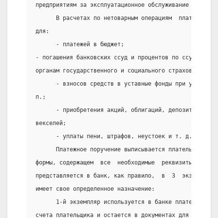
предприятиям за эксплуатационное обслуживание и др.
      В расчетах по нетоварным операциям  платежные  
для:
      - платежей в бюджет;
- погашения банковских ссуд и процентов по ссудам;  п
органам государственного и социального страхования;
      - взносов средств в уставные фонды при учрежден
п.;
      - приобретения акций, облигаций, депозитных  се
векселей;
      - уплаты пени, штрафов, неустоек и т. д.
      Платежное поручение выписывается плательщиком н
формы, содержащем  все  необходимые  реквизиты  для  
представляется в банк, как правило,  в  3  экземпляра
имеет свое определенное назначение:
      1-й экземпляр используется в банке плательщика 
счета плательщика и остается в документах для банка;