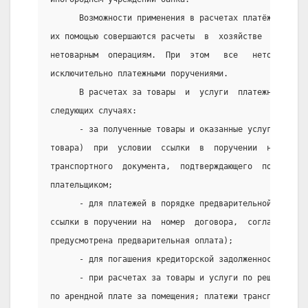
      Возможности применения в расчетах платёжных пор
их помощью совершаются расчеты  в  хозяйстве  как  по
нетоварным  операциям.  При  этом   все   нетоварные 
исключительно платежными поручениями.
      В расчетах за товары  и  услуги  платежные  пор
следующих случаях:
      - за полученные товары и оказанные услуги (т. е
товара)  при  условии  ссылки  в  поручении  на  номе
транспортного  документа,  подтверждающего  получение
плательщиком;
      - для платежей в порядке предварительной оплаты
ссылки в поручении на  номер  договора,  соглашения, 
предусмотрена предварительная оплата);
      - для погашения кредиторской задолженности по т
      - при расчетах за товары и услуги по решениям с
по арендной плате за помещения; платежи транспортным,