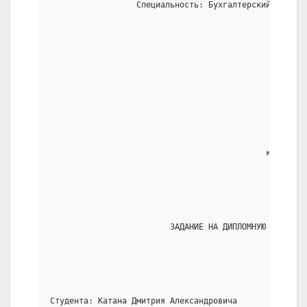
                  Специальность: Бухгалтерский учет и
                                                     
                                                     
                                             к.э.н. п
                                              «_____»
                         ЗАДАНИЕ НА ДИПЛОМНУЮ РАБОТУ
Студента: Катана Дмитрия Александровича