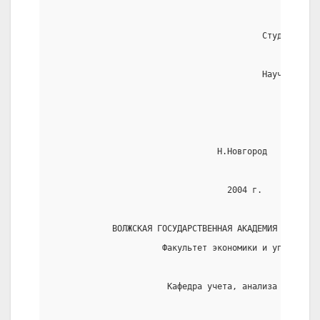
                                          Студент: Ка
                                          Научный рук
                                 Н.Новгород
                                   2004 г.
            ВОЛЖСКАЯ ГОСУДАРСТВЕННАЯ АКАДЕМИЯ ВОДНОГО
                      Факультет экономики и управлени
                       Кафедра учета, анализа и аудит