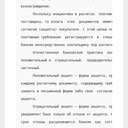
вознаграждение.
      Поскольку инициатива в расчетах  платежными  тр
поставщика, то оплата  этих  документов  может  быть 
согласия (акцепта) покупателя. С этой целью поступивш
платежные требования  регистрируются  в  специальном 
банком непосредственно плательщику под расписку для а
      Отечественная  банковская  практика  знает   ра
положительный и  отрицательный,  предварительный  и  
частичный.
      Положительный акцепт — форма акцепта, при котор
каждому расчетному документу, содержащему требование 
заявить в письменной форме либо свое  согласие  на  о
акцепта.
      Отрицательный акцепт — форма акцепта, при котор
уведомляет банк только об отказе от акцепта. Не заявл
срок  отказы  расцениваются  банком  как  согласие  п