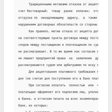
      Традиционными мотивами отказов от акцепта являю
счет бестоварный;  товар  ранее  оплачен;  отсутствуе
отгрузка по  ненадлежащему  адресу,  а  также  другие
нарушением договорных обязательств со стороны поставщ
      Как правило, мотив отказа от акцепта должен быт
на соответствующие пункты договора между поставщиком 
споров между поставщиком и плательщиком по существу о
не рассматривает. В то же время как согласие на оплат
не лишает предприятий права  на  заявление  друг  дру
рассматриваются судом или арбитражем по иску одной из
      Для акцептования платежного требования плательщ
дня (не считая дня поступления его в банк плательщика
      При согласии оплатить  полностью  или  частично
плательщик оформляет его подписями лиц, уполномоченны
в банке, и оттиском печати на всех экземплярах и сдае
банк, из которых: