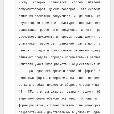
числу   которых   относятся   способ   платежа   и   
документооборот. Документооборот — это система оформл
движения расчетных документов  и  денежных  средств, 
грузоотправителем счета-фактуры и передача его другим
содержание  расчетного  документа  и  его   реквизиты
расчетного документа и порядок предъявления  его  в  
участникам  расчетов;  движение  расчетного  документ
банков; порядок и сроки оплаты расчетного документа, 
денежных средств; порядок использования расчетного до
контроля участников расчета и осуществления мер эконо
      До недавнего времени основной  формой  безналич
акцептная форма, совершаемая на основе платежных треб
ее долю в общем платежном обороте страны к началу 199
44 — 45%, а в платежах за товары и  услуги  66  —  67
акцептной формы объяснялась тем, что  она  в  большей
формы расчетов, соответствовала принципам организации
разработанным и действовавшим в условиях  администрат