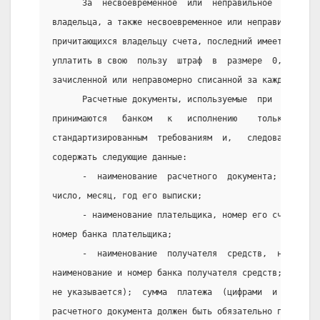
      За  несвоевременное  или  неправильное  списани
владельца, а также несвоевременное или неправильное з
причитающихся владельцу счета, последний имеет право 
уплатить в свою  пользу  штраф  в  размере  0,5%  от 
зачисленной или неправомерно списанной за каждый день
      Расчетные документы, используемые  при  действу
принимаются   банком   к   исполнению    только    пр
стандартизированным  требованиям  и,   следовательно,
содержать следующие данные:
      -  наименование  расчетного  документа;  номер 
число, месяц, год его выписки;
      - наименование плательщика, номер его счета в  
номер банка плательщика;
      -  наименование  получателя  средств,  номер  е
наименование и номер банка получателя средств; назнач
не указывается);  сумма  платежа  (цифрами  и  пропис
расчетного документа должен быть обязательно подписан