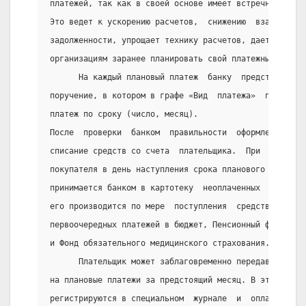
платежей, так как в своей основе имеет встречное движ
Это ведет к ускорению расчетов,  снижению  взаимной  
задолженности, упрощает технику расчетов, дает  возмо
организациям заранее планировать свой платежный оборо
      На каждый плановый платеж  банку  представляетс
поручение, в котором в графе «Вид  платежа»  покупате
платеж по сроку (число, месяц).
После  проверки  банком  правильности  оформления   п
списание средств со счета  плательщика.  При  отсутст
покупателя в день наступления срока планового  платеж
принимается банком в картотеку  неоплаченных  расчетн
его производится по мере  поступления  средств  на  с
первоочередных платежей в бюджет, Пенсионный фонд, Фо
и Фонд обязательного медицинского страхования.
      Плательщик может заблаговременно передавать бан
на плановые платежи за предстоящий месяц. В этом случ
регистрируются в специальном  журнале  и  оплачиваютс