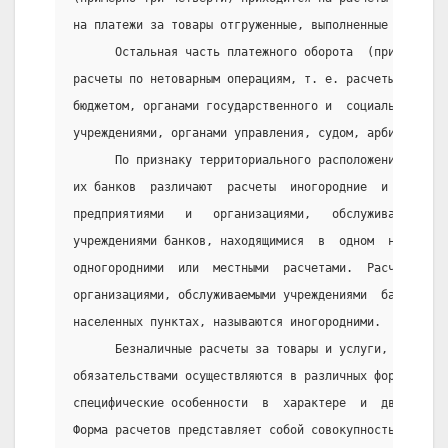
на платежи за товары отгруженные, выполненные работы,
      Остальная часть платежного оборота  (примерно  
расчеты по нетоварным операциям, т. е. расчеты предпр
бюджетом, органами государственного и  социального  с
учреждениями, органами управления, судом, арбитражем 
      По признаку территориального расположения предп
их банков  различают  расчеты  иногородние  и  одного
предприятиями   и   организациями,   обслуживаемыми  
учреждениями банков, находящимися  в  одном  населенн
одногородними  или  местными  расчетами.  Расчеты  ме
организациями, обслуживаемыми учреждениями  банков,  
населенных пунктах, называются иногородними.
      Безналичные расчеты за товары и услуги, а также
обязательствами осуществляются в различных формах, ка
специфические особенности  в  характере  и  движении 
Форма расчетов представляет собой совокупность взаимо