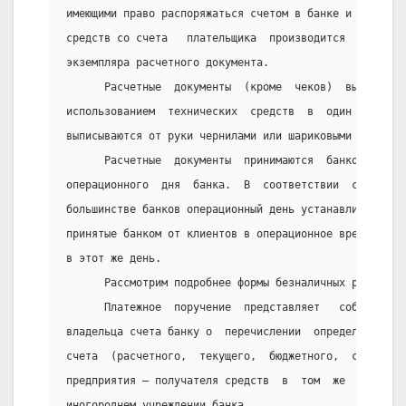
имеющими право распоряжаться счетом в банке и иметь о
средств со счета   плательщика  производится  только 
экземпляра расчетного документа.
      Расчетные  документы  (кроме  чеков)  выписываю
использованием  технических  средств  в  один  прием 
выписываются от руки чернилами или шариковыми ручками
      Расчетные  документы  принимаются  банком  к  и
операционного  дня  банка.  В  соответствии  со  слож
большинстве банков операционный день устанавливается 
принятые банком от клиентов в операционное время, про
в этот же день.
      Рассмотрим подробнее формы безналичных расчетов
      Платежное  поручение  представляет   собой   пи
владельца счета банку о  перечислении  определенной  
счета  (расчетного,  текущего,  бюджетного,  ссудного
предприятия — получателя средств  в  том  же  или  др
иногороднем учреждении банка.