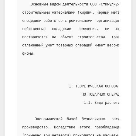
    Основным видом деятельности ООО «Стимул-2»  являе
строительными материалами (кирпич, черный метал, утеп
специфики работы со строительными  организациями  пре
собственные   складские   помещения,   ни   собственн
поставляется  на  объект  строительства   транспортом
отлаженный учет товарных операций имеет весомое значе
фирмы.
                      I. ТЕОРЕТИЧЕСКАЯ ОСНОВА РАСЧЕТО
                            ПО ТОВАРНЫМ ОПЕРАЦИЯМ
                             1.1. Виды расчетов.
      Экономической  базой  безналичных   расчетов   
производство.  Вследствие  этого  преобладающая  част
(примерно три четверти) приходится на расчеты по това