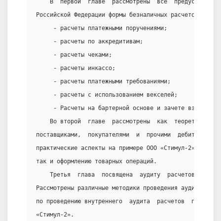
    В  первой  главе  рассмотрены  все  предусмотренн
Российской Федерации формы безналичных расчетов:
     - расчеты платежными поручениями;
     - расчеты по аккредитивам;
     - расчеты чеками;
     - расчеты инкассо;
     - расчеты платежными требованиями;
     - расчеты с использованием векселей;
     - Расчеты на бартерной основе и зачете взаимных 
    Во второй  главе  рассмотрены  как  теоретические
поставщиками,  покупателями  и  прочими  дебиторами  
практические аспекты на примере ООО «Стимул-2». Внима
так и оформлению товарных операций.
    Третья  глава  посвящена  аудиту  расчетов   по  
Рассмотрены различные методики проведения аудита.  Та
по проведению внутреннего  аудита  расчетов  по  това
«Стимул-2».