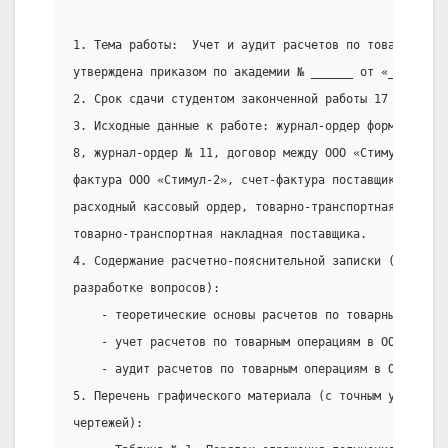
1. Тема работы:  Учет и аудит расчетов по товарным оп
утверждена приказом по академии № ______ от «____»___
2. Срок сдачи студентом законченной работы 17 мая 200
3. Исходные данные к работе: журнал-ордер формы №6, ж
8, журнал-ордер № 11, договор между ООО «Стимул-2» и 
фактура ООО «Стимул-2», счет-фактура поставщика, плат
расходный кассовый ордер, товарно-транспортная наклад
товарно-транспортная накладная поставщика.
4. Содержание расчетно-пояснительной записки (перечен
разработке вопросов):
    - теоретические основы расчетов по товарным опера
    - учет расчетов по товарным операциям в ООО «Стим
    - аудит расчетов по товарным операциям в ООО «Сти
5. Перечень графического материала (с точным указание
чертежей):