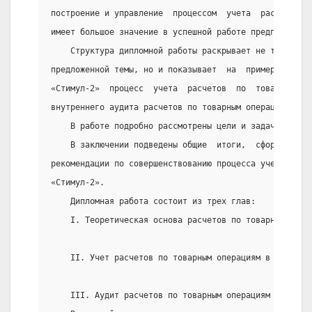
построение и управление  процессом  учета  расчетов  
имеет большое значение в успешной работе предприятия.
    Структура дипломной работы раскрывает не только  
предложенной темы, но и показывает  на  примере  торг
«Стимул-2»  процесс  учета  расчетов  по  товарным  о
внутреннего аудита расчетов по товарным операциям.
    В работе подробно рассмотрены цели и задачи внутр
    В заключении подведены общие  итоги,  сформирован
рекомендации по совершенствованию процесса учета  тов
«Стимул-2».
    Дипломная работа состоит из трех глав:
    I. Теоретическая основа расчетов по товарным опер
    II. Учет расчетов по товарным операциям в ООО «Ст
    III. Аудит расчетов по товарным операциям в ООО «