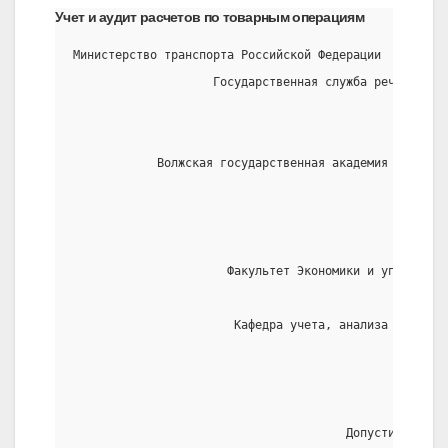
Учет и аудит расчетов по товарным операциям
Министерство транспорта Российской Федерации
                    Государственная служба речного фл
            Волжская государственная академия водного
                      Факультет Экономики и управлени
                       Кафедра учета, анализа и аудит
                                       Допустить к за