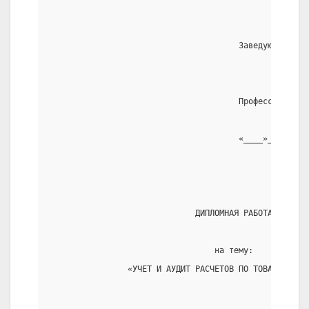
                                       Заведующий каф
                                       Профессор Сиво
                                       «____»________
                              ДИПЛОМНАЯ РАБОТА
                                  на тему:
                «УЧЕТ И АУДИТ РАСЧЕТОВ ПО ТОВАРНЫМ ОП