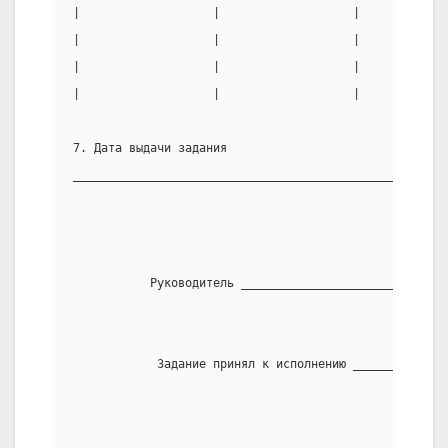
|                   |                   |            
|                   |                   |            
|                   |                   |            
|                   |                   |            
7. Дата выдачи задания
_____________________________________________________
           Руководитель _____________________________
                                                  (по
            Задание принял к исполнению _____________
                                                  (по