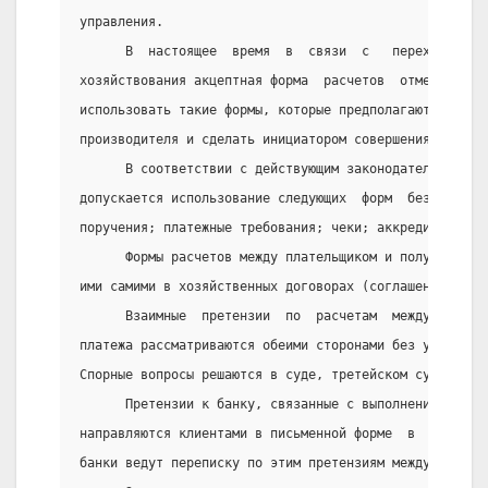
управления.
      В  настоящее  время  в  связи  с   переходом   
хозяйствования акцептная форма  расчетов  отменена  и
использовать такие формы, которые предполагают исключ
производителя и сделать инициатором совершения платеж
      В соответствии с действующим законодательством 
допускается использование следующих  форм  безналичны
поручения; платежные требования; чеки; аккредитивы; в
      Формы расчетов между плательщиком и получателем
ими самими в хозяйственных договорах (соглашениях).
      Взаимные  претензии  по  расчетам  между  плате
платежа рассматриваются обеими сторонами без участия 
Спорные вопросы решаются в суде, третейском суде и ар
      Претензии к банку, связанные с выполнением расч
направляются клиентами в письменной форме  в  обслужи
банки ведут переписку по этим претензиям между собой.