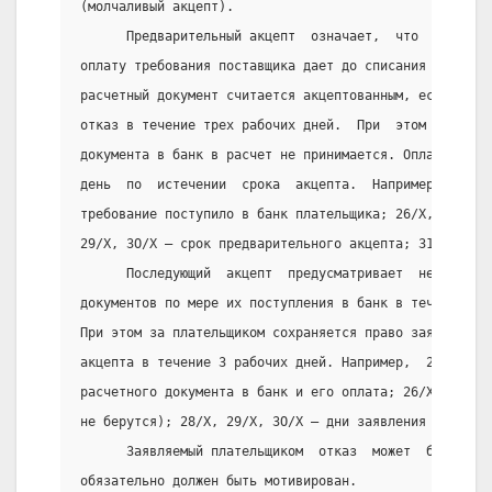
(молчаливый акцепт).
      Предварительный акцепт  означает,  что  платель
оплату требования поставщика дает до списания денег с
расчетный документ считается акцептованным, если плат
отказ в течение трех рабочих дней.  При  этом  день  
документа в банк в расчет не принимается. Оплата прои
день  по  истечении  срока  акцепта.  Например,  25/Х
требование поступило в банк плательщика; 26/Х, 27/Х —
29/Х, ЗО/Х — срок предварительного акцепта; 31/Х— опл
      Последующий  акцепт  предусматривает  немедленн
документов по мере их поступления в банк в течение оп
При этом за плательщиком сохраняется право заявления 
акцепта в течение 3 рабочих дней. Например,  25/Х  (п
расчетного документа в банк и его оплата; 26/Х, 27/Х 
не берутся); 28/Х, 29/Х, ЗО/Х — дни заявления последу
      Заявляемый плательщиком  отказ  может  быть  по
обязательно должен быть мотивирован.