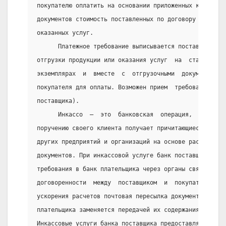
покупателю оплатить на основании приложенных к нему о
документов стоимость поставленных по договору продукц
оказанных услуг.
      Платежное требование выписывается поставщиком н
отгрузки продукции или оказания услуг  на  стандартиз
экземплярах  и  вместе  с  отгрузочными  документами 
покупателя для оплаты. Возможен прием  требований  и 
поставщика).
      Инкассо  —  это  банковская  операция,  посредс
поручению своего клиента получает причитающиеся  ему 
других предприятий и организаций на основе расчетных,
документов. При инкассовой услуге банк поставщика сам
требования в банк плательщика через органы связи  спе
договоренности  между  поставщиком  и  покупателем  и
ускорения расчетов почтовая пересылка документов из б
плательщика заменяется передачей их содержания по тел
Инкассовые услуги банка поставщика предоставляются кл