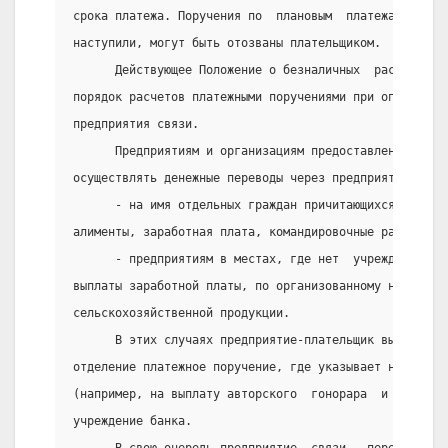
срока платежа. Поручения по  плановым  платежам,  сро
наступили, могут быть отозваны плательщиком.
      Действующее Положение о безналичных  расчетах  
порядок расчетов платежными поручениями при оплате де
предприятия связи.
      Предприятиям и организациям предоставлено право
осуществлять денежные переводы через предприятия связ
      - на имя отдельных граждан причитающихся  им  л
алименты, заработная плата, командировочные расходы, 
      - предприятиям в местах, где нет  учреждения  б
выплаты заработной платы, по организованному набору  
сельскохозяйственной продукции.
      В этих случаях предприятие-плательщик выписывае
отделение платежное поручение, где указывает назначен
(например, на выплату авторского  гонорара  и  т.д.) 
учреждение банка.
      В свою очередь предприятие  связи,  переводящее