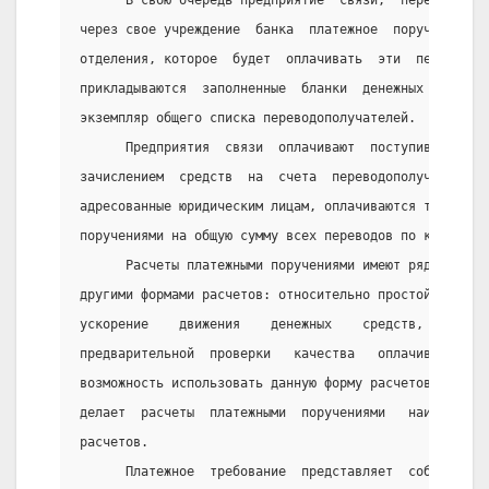
через свое учреждение  банка  платежное  поручение  н
отделения, которое  будет  оплачивать  эти  переводы.
прикладываются  заполненные  бланки  денежных  перево
экземпляр общего списка переводополучателей.
      Предприятия  связи  оплачивают  поступившие  пе
зачислением  средств  на  счета  переводополучателей.
адресованные юридическим лицам, оплачиваются только б
поручениями на общую сумму всех переводов по каждому 
      Расчеты платежными поручениями имеют ряд  досто
другими формами расчетов: относительно простой  и  бы
ускорение    движения    денежных    средств,    возм
предварительной  проверки   качества   оплачиваемых  
возможность использовать данную форму расчетов при не
делает  расчеты  платежными  поручениями   наиболее  
расчетов.
      Платежное  требование  представляет  собой  тре