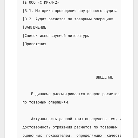
|в ООО «СТИМУЛ-2»                                    
|3.1. Методика проведения внутреннего аудита         
|3.2. Аудит расчетов по товарным операциям.          
|ЗАКЛЮЧЕНИЕ                                          
|Список используемой литературы                      
|Приложения                                          
                                  ВВЕДЕНИЕ
    В дипломе рассматривается вопрос расчетов с поста
по товарным операциям.
    Актуальность данной темы определена тем, что полн
достоверность отражения расчетов по товарным  операци
оценочных  показателей,  определяющих  качество  рабо