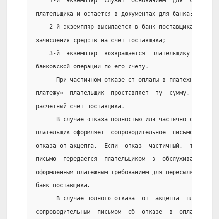
    1-й  экземпляр  служит  основанием  для  списания
плательщика и остается в документах для банка;
    2-й экземпляр высылается в банк поставщика, где с
зачисления средств на счет поставщика;
    3-й  экземпляр  возвращается  плательщику  как  р
банковской операции по его счету.
      При частичном отказе от оплаты в платежном треб
платежу»  плательщик  проставляет  ту  сумму,  котору
расчетный счет поставщика.
      В случае отказа полностью или частично оплатить
плательщик оформляет  сопроводительное  письмо  (изве
отказа от акцепта.  Если  отказ  частичный,  то  указ
письмо  передается  плательщиком  в  обслуживающий   
оформленным платежным требованием для пересылки его  
банк поставщика.
      В случае полного отказа  от  акцепта  платежное
сопроводительным  письмом  об  отказе  в  оплате  воз