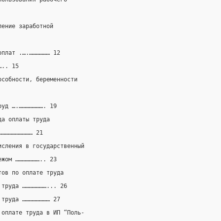
ление заработной
оплат .….……………… 12
….. 15
особности, беременности
руд ….…………………. 19
да оплаты труда
………………………… 21
исления в государственный
ежом ………………….. 23
тов по оплате труда
 труда …………………... 26
 труда …………………… 27
 оплате труда в ИП “Поль-