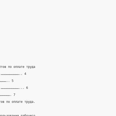
ётов по оплате труда
 ………………………….. 4
………….. 5
 …………………………... 6
………………. 7
тов по оплате труда.
пользования рабочего