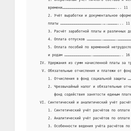
        времени……………………………………………………………………... 11
        2. Учёт выработки и документальное оформ
        платы …………………………………………………….….……………... 11
        3. Расчёт заработной платы и различных д
        4. Оплата отпусков ………………….……………….………………
        5. Оплата пособий по временной нетрудосп
        и родам ………………………………….………………………………….. 16
    IV. Удержания из сумм начисленной платы за т
     V. Обязательные отчисления и платежи от фон
        1. Отчисления в фонд социальной защиты …
        2. Чрезвычайный налог и обязательные отч
           фонд содействия занятости единым плат
    VI. Синтетический и аналитический учёт расчё
        1. Синтетический учёт расчётов по оплате
        2. Аналитический учёт расчётов по оплате
        3. Особенности ведения учёта расчётов по