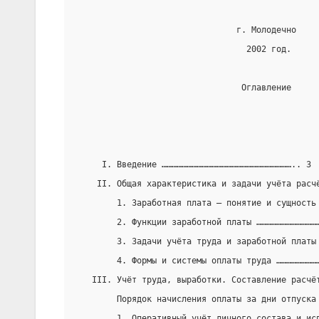
                                г. Молодечно
                                  2002 год.
                                 Оглавление
     I. Введение …………………………………………………………………….. 3
    II. Общая характеристика и задачи учёта расч
        1. Заработная плата – понятие и сущность
        2. Функции заработной платы ………………………………
        3. Задачи учёта труда и заработной платы
        4. Формы и системы оплаты труда ……………………
   III. Учёт труда, выработки. Составление расчё
        Порядок начисления оплаты за дни отпуска
        1. Оперативный учёт личного состава и ис