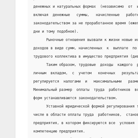
денежных и натуральных формах  (независимо  от  
включая  денежные   суммы,   начисленные   работ
законодательством за не проработанное время (еже
дни и тому подобное).
      Рыночные отношения вызвали к жизни новые и
доходов в виде сумм, начисленных  к  выплате  по
трудового коллектива в имущество предприятия (ди
      Таким образом, трудовые  доходы  каждого  
личным  вкладом,  с  учетом   конечных   результ
регулируется  налогами  и   максимальными   разм
Минимальный размер  оплаты  труда  работников  в
форм устанавливаются законодательством.
      Уставной юридической формой регулирования 
числе в области оплаты труда  работников,  стано
предприятия, в котором фиксируются все  условия 
компетенцию предприятия.