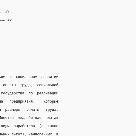
…. 29
……… 30
ком  и  социальном  развитии
  оплаты  труда,  социальной
 государства  по  реализации
на   предприятия,    которые
и  размеры   оплаты   труда,
Понятие  «заработная  плата»
 виды  заработков  (а  также
льных льгот), начисленных  в