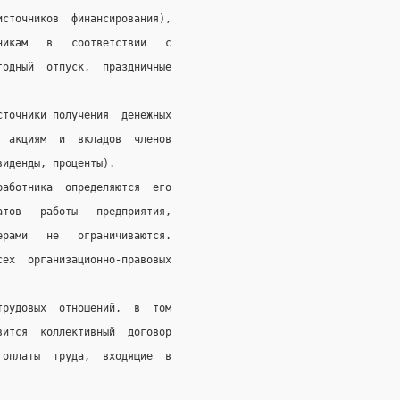
источников  финансирования),
никам   в   соответствии   с
годный  отпуск,  праздничные
сточники получения  денежных
  акциям  и  вкладов  членов
виденды, проценты).
работника  определяются  его
атов   работы   предприятия,
ерами   не   ограничиваются.
сех  организационно-правовых
трудовых  отношений,  в  том
вится  коллективный  договор
 оплаты  труда,  входящие  в