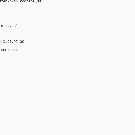
ительской кооперации”
те труда”
№ Э.01.07.00
 контроль