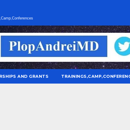
s,Camp,Conferences
RSHIPS AND GRANTS
TRAININGS,CAMP,CONFEREN