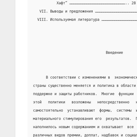
           Хафт” …………………………………………………………………….. 28
   VII. Выводы и предложения …………………………………………………
  VIII. Используемая литература …………………………………………
                                  Введение
      В соответствии с изменениями в  экономичес
страны существенно меняется и политика в области
поддержке и защиты работников.  Многие  функции 
этой   политики   возложены   непосредственно   
самостоятельно  устанавливают  формы,  системы  
материального стимулирования его  результатов.  
наполнилось новым содержанием и охватывает  все 
различных видов премии, доплат, надбавок и социа