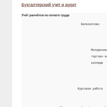
Бухгалтерский учет и аудит
Учёт расчётов по оплате труда
                                 Белкоопсоюз
                                       Молодечне
                                       торгово-э
                                       колледж
                               Курсовая работа