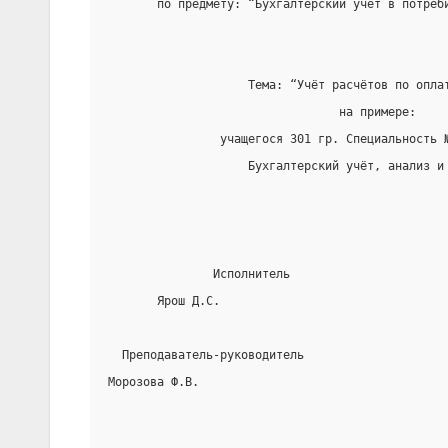
       по предмету: “Бухгалтерский учёт в потреб
                    Тема: “Учёт расчётов по опла
                                 на примере:
                учащегося 301 гр. Специальность 
                    Бухгалтерский учёт, анализ и
               Исполнитель
       Ярош Д.С.
  Преподаватель-руководитель
Морозова Ф.В.