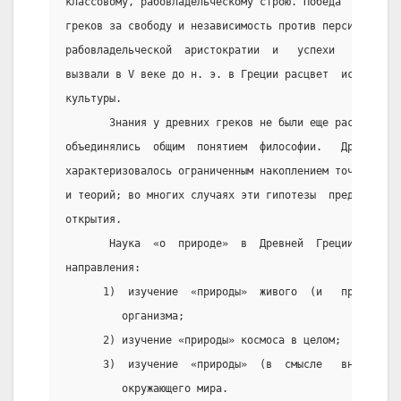
классовому, рабовладельческому строю. Победа  в  длит
греков за свободу и независимость против персидских з
рабовладельческой  аристократии  и   успехи   рабовла
вызвали в V веке до н. э. в Греции расцвет  искусства
культуры.
       Знания у древних греков не были еще расчленены
объединялись  общим  понятием  философии.   Древнегре
характеризовалось ограниченным накоплением точных зна
и теорий; во многих случаях эти гипотезы  предвосхища
открытия.
       Наука  «о  природе»  в  Древней  Греции  включ
направления:
      1)  изучение  «природы»  живого  (и   прежде   
         организма;
      2) изучение «природы» космоса в целом;
      3)  изучение  «природы»  (в  смысле   внутренне
         окружающего мира.