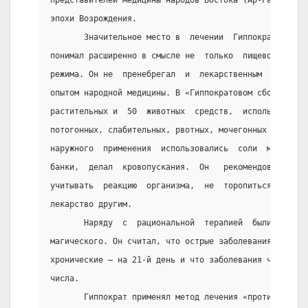
эпохи Возрождения.
       Значительное место в  лечении  Гиппократ  удел
понимал расширенно в смысле не  только  пищевого,  но
режима. Он не  пренебрегал  и  лекарственным  лечение
опытом народной медицины. В «Гиппократовом сборнике» 
растительных и  50  животных  средств,  используемых 
потогонных, слабительных, рвотных, мочегонных  и  т. 
наружного  применения  использовались  соли  металлов
банки,  делал  кровопускания.  Он   рекомендовал   со
учитывать  реакцию  организма,  не  торопиться,  не  
лекарство другим.
       Наряду  с  рациональной  терапией  были  у  Ги
магического. Он считал, что острые заболевания  конча
хронические — на 21-й день и что заболевания чаще быв
числа.
       Гиппократ применял метод лечения «противополож