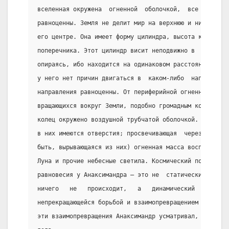
вселенная окружена  огненной  оболочкой,  все  точки 
равноценны. Земля не делит мир на верхнюю и нижнюю по
его центре. Она имеет форму цилиндра, высота которого
поперечника. Этот цилиндр висит неподвижно в  простра
опираясь, ибо находится на одинаковом расстоянии от в
у него нет причин двигаться в  каком-либо  направлени
направления равноценны. От периферийной огненной сфер
вращающихся вокруг Земли, подобно громадным колёсам и
колец окружено воздушной трубчатой оболочкой. Трубки 
в них имеются отверстия; просвечивающая  через  эти  
быть, вырывающаяся из них) огненная масса воспринимае
Луна и прочие небесные светила. Космический порядок р
равновесия у Анаксимандра – это не  статически  непод
ничего   не   происходит,   а   динамический   процес
непрекращающейся борьбой и взаимопревращением космиче
эти взаимопревращения Анаксимандр усматривал, в частн