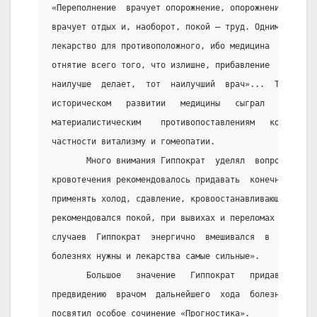
«Переполнение  врачует опорожнение, опорожнение же  —
врачует отдых и, наоборот, покой — труд. Одним словом
лекарство для противоположного, ибо медицина  есть  п
отнятие всего того, что излишне, прибавление  же  нед
наилучше  делает,  тот  наилучший  врач»...  Такой  в
историческом   развитии   медицины   сыграл   положит
материалистическим    противопоставлениям   концепции
частности витализму и гомеопатии.
       Много внимания Гиппократ  уделял  вопросам  хи
кровотечения рекомендовалось придавать  конечностям  
применять холод, сдавление, кровоостанавливающие,  пр
рекомендовался покой, при вывихах и переломах — непод
случаев  Гиппократ  энергично  вмешивался  в  течение
болезнях нужны и лекарства самые сильные».
       Большое   значение   Гиппократ   придавал   пр
предвидению  врачом  дальнейшего  хода  болезни.  Это
посвятил особое сочинение «Прогностика».