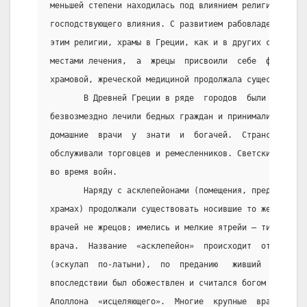
меньшей степени находилась под влиянием религии. Жреч
господствующего влияния. С развитием рабовладельческо
этим религии, храмы в Греции, как и в других странах 
местами лечения,  а  жрецы  присвоили  себе  функции 
храмовой, жреческой медициной продолжала существовать
       В Древней Греции в ряде  городов  были  общест
безвозмездно лечили бедных граждан и принимали меры п
домашние  врачи  у  знати  и  богачей.  Странствующие
обслуживали торговцев и ремесленников. Светские  врач
во время войн.
       Наряду с асклепейонами (помещения, предназнача
храмах) продолжали существовать носившие то же назван
врачей не жрецов; имелись и мелкие ятрейи — тип частн
врача.  Название  «асклепейон»  происходит  от  имени
(эскулап  по-латыни),  по  преданию   живший   в   се
впоследствии был обожествлен и считался богом врачебн
Аполлона  «исцеляющего».  Многие  крупные  врачи  Дре