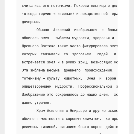
считались его потомками. Покровительницы отдельных от
(отсюда термин «гигиена») и лекарственной терапии  (П
дочерьми.
       Обычно  Асклепий  изображался  с  большим  пос
обвилась змея — эмблема мудрости, здоровья и  медицин
Древнего Востока также часто фигурировала змея, обычн
которых  связывали  со  здоровьем   людей   и   медиц
встречается змея и в руках жриц, возносящих молитвы и
Эта эмблема весьма  древнего  происхождения:  она  во
тотемизму — культу  животных.  Змея  и  ворон  у  мно
олицетворением  мудрости.  Профессиональной  эмблемой
Изображение это сохранилось до наших дней,  хотя  пер
давно утрачен.
       Храм Асклепия в Эпидавре и другие асклепейоны 
обычно в местности с хорошим климатом,  который  в  с
режимом, тишиной, питанием благотворно  действовал  н