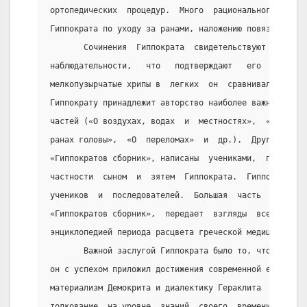
ортопедических  процедур.  Много  рационального  соде
Гиппократа по уходу за ранами, наложению повязок и т.
       Сочинения  Гиппократа  свидетельствуют  о   ег
наблюдательности,   что   подтверждают   его    метки
мелкопузырчатые хрипы в  легких  он  сравнивал  с  ки
Гиппократу принадлежит авторство наиболее важных в пр
частей («О воздухах, водах  и  местностях»,  «Прогнос
ранах головы»,  «О  переломах»  и  др.).  Другие  про
«Гиппократов сборник», написаны  учениками,  последов
частности  сыном  и  зятем  Гиппократа.  Гиппократ  и
учеников  и  последователей.  Большая  часть  произве
«Гиппократов сборник»,  передает  взгляды  всей  Косс
энциклопедией периода расцвета греческой медицины V—I
       Важной заслугой Гиппократа было то, что к анал
он с успехом приложил достижения современной ему древ
материализм Демокрита и диалектику Гераклита  и  дал 
толкование  на уровне  знаний  своего  времени.  Для 