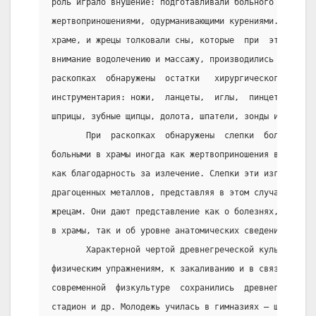
роль играло внушение: подготавливали больного  постом
жертвоприношениями, одурманивающими курениями. Далее 
храме, и жрецы толковали сны, которые  при  этом  вид
внимание водолечению и массажу, производились и хирур
раскопках  обнаружены  остатки   хирургического   и  
инструментария: ножи,  ланцеты,  иглы,  пинцеты,  крю
шприцы, зубные щипцы, долота, шпатели, зонды и пр.
       При  раскопках  обнаружены  слепки  больных  о
больными в храмы иногда как жертвоприношения в надежд
как благодарность за излечение. Слепки эти изготовлял
драгоценных металлов, представляя в этом случае  свое
жрецам. Они дают представление как о болезнях, по пов
в храмы, так и об уровне анатомических сведений у дре
       Характерной чертой древнегреческой культуры бы
физическим упражнениям, к закаливанию и в связи с эти
современной  физкультуре  сохранились  древнегречески
стадион и др. Молодежь училась в гимназиях — школах  