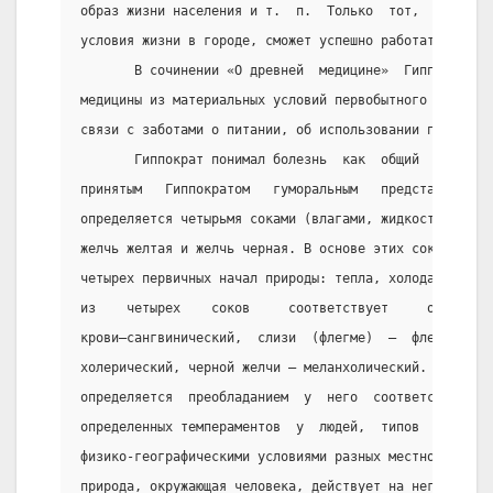
образ жизни населения и т.  п.  Только  тот,  кто  пр
условия жизни в городе, сможет успешно работать в нем
       В сочинении «О древней  медицине»  Гиппократ  
медицины из материальных условий первобытного обществ
связи с заботами о питании, об использовании продукто
       Гиппократ понимал болезнь  как  общий  процесс
принятым   Гиппократом   гуморальным   представлениям
определяется четырьмя соками (влагами, жидкостями): к
желчь желтая и желчь черная. В основе этих соков лежа
четырех первичных начал природы: тепла, холода, сухос
из    четырех    соков     соответствует     определе
крови—сангвинический,  слизи  (флегме)  —  флегматиче
холерический, черной желчи — меланхолический. Темпера
определяется  преобладанием  у  него  соответствующег
определенных темпераментов  у  людей,  типов  людей, 
физико-географическими условиями разных местностей и 
природа, окружающая человека, действует на него.  Кла