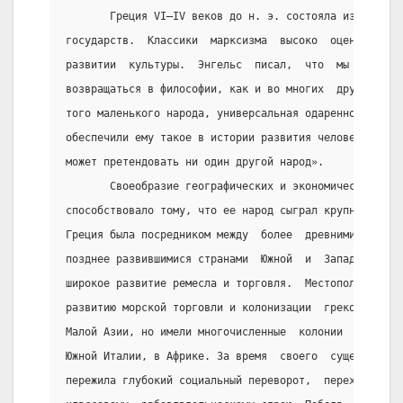
       Греция VI—IV веков до н. э. состояла из ряда м
государств.  Классики  марксизма  высоко  оценили  ро
развитии  культуры.  Энгельс  писал,  что  мы  вынужд
возвращаться в философии, как и во многих  других  об
того маленького народа, универсальная одаренность  и 
обеспечили ему такое в истории развития человечества 
может претендовать ни один другой народ».
       Своеобразие географических и экономических  ус
способствовало тому, что ее народ сыграл крупную роль
Греция была посредником между  более  древними  стран
позднее развившимися странами  Южной  и  Западной  Ев
широкое развитие ремесла и торговля.  Местоположение 
развитию морской торговли и колонизации  греков.  Гре
Малой Азии, но имели многочисленные  колонии  на  бер
Южной Италии, в Африке. За время  своего  существован
пережила глубокий социальный переворот,  переход  от 