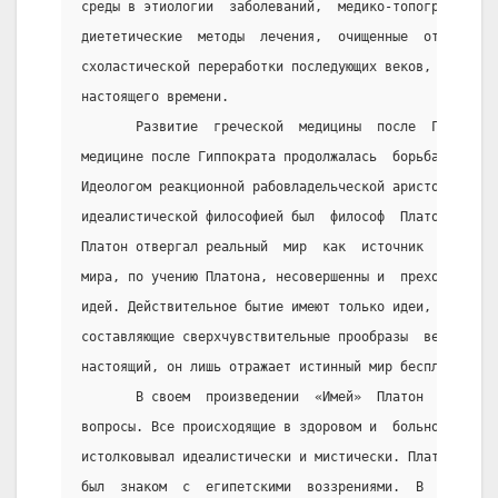
среды в этиологии  заболеваний,  медико-топографическ
диететические  методы  лечения,  очищенные  от  идеал
схоластической переработки последующих веков,  сохран
настоящего времени.
       Развитие  греческой  медицины  после  Гиппокра
медицине после Гиппократа продолжалась  борьба  матер
Идеологом реакционной рабовладельческой аристократии 
идеалистической философией был  философ  Платон  (428
Платон отвергал реальный  мир  как  источник  познани
мира, по учению Платона, несовершенны и  преходящи,  
идей. Действительное бытие имеют только идеи,  сущест
составляющие сверхчувствительные прообразы  вещей.  М
настоящий, он лишь отражает истинный мир бесплотных, 
       В своем  произведении  «Имей»  Платон  затрону
вопросы. Все происходящие в здоровом и  больном  орга
истолковывал идеалистически и мистически. Платон,  до
был  знаком  с  египетскими  воззрениями.  В  «Тимее»