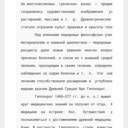
На многочисленных  греческих  вазах  —  предметах  по
сохранились  художественные   изображения   ухода   з
растираний, массажа и т.  д.  Древнегреческие  скульп
статуях отразили культ здоровья и красоты тела.
       Под влиянием передовых философских учений древ
материализма и наивной диалектики — передовые врачи Д
расцвета  дали  новые  решения  многих  вопросов  мед
причинах болезней, о связи их с внешней средой, о бол
явлении, проходящем в своем течении  определенные  ст
наблюдения за ходом болезни и т.  п.  Эти  новые  под
лечению способствовали расширению и  углублению  меди
видным врачом Древней Греции был Гиппократ.
       Гиппократ (460—377 гг. до н. э.) вышел из семь
круг медицинских знаний он получил от отца,  Кроме  т
медицине  на  острове   Кос.   Путешествия   дали   в
познакомиться с достижениями древней медицины Индии, 
Азии. В частности, Гиппократу  стали  известны  медиц