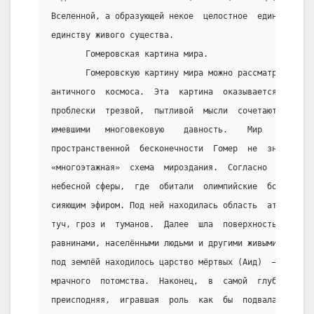
Вселенной, а образующей некое  целостное  единство,  
единству живого существа.
       Гомеровская картина мира.
       Гомеровскую картину мира можно рассматривать в
античного  космоса.  Эта  картина  оказывается  кое  
проблески  трезвой,  пытливой  мысли  сочетаются  в  
имевшими   многовековую    давность.    Мир    Гомера
пространственной  бесконечности  Гомер  не  знает.  У
«многоэтажная»  схема  мироздания.  Согласно  этой  с
небесной сферы,  где  обитали  олимпийские  боги,  бы
сияющим эфиром. Под ней находилась область  атмосферн
туч, гроз и  туманов.  Далее  шла  поверхность  Земли
равнинами, населёнными людьми и другими живыми  сущес
под землёй находилось царство мёртвых (Аид)  –  место
мрачного  потомства.  Наконец,  в  самой  глубине  ле
преисподняя,  игравшая  роль  как  бы  подвала  всего