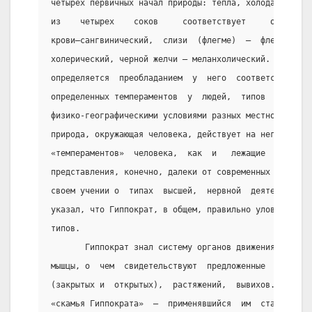
четырех первичных начал природы: тепла, холода, сухос
из    четырех    соков     соответствует     определе
крови—сангвинический,  слизи  (флегме)  —  флегматиче
холерический, черной желчи — меланхолический. Темпера
определяется  преобладанием  у  него  соответствующег
определенных темпераментов  у  людей,  типов  людей, 
физико-географическими условиями разных местностей и 
природа, окружающая человека, действует на него.  Кла
«темпераментов»  человека,  как  и   лежащие   в   ее
представления, конечно, далеки от современных предста
своем учении о  типах  высшей,  нервной  деятельности
указал, что Гиппократ, в общем, правильно уловил капи
типов.
       Гиппократ знал систему органов движения  —  ко
мышцы, о  чем  свидетельствуют  предложенные  им  мет
(закрытых и  открытых),  растяжений,  вывихов.  Об  э
«скамья Гиппократа»  —  применявшийся  им  станок  дл