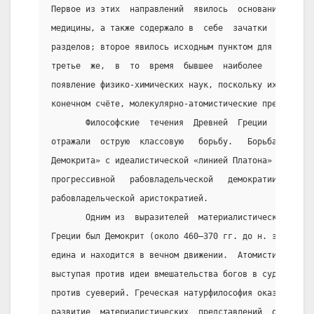
Первое из этих  направлений  явилось  основанием  для
медицины, а также содержало в  себе  зачатки  будущей
разделов; второе явилось исходным пунктом для развити
третье  же,  в  то  время  бывшее  наиболее   спекуля
появление физико-химических наук, поскольку их теорет
конечном счёте, молекулярно-атомистические представле
       Философские  течения  Древней  Греции  —  мате
отражали  острую  классовую   борьбу.   Борьба   мате
Демокрита» с идеалистической «линией Платона» в Древн
прогрессивной   рабовладельческой   демократии   с   
рабовладельческой аристократией.
       Одним из  выразителей  материалистического  ми
Греции был Демокрит (около 460—370 гг. до н. э.), утв
едина и находится в вечном движении.  Атомистический 
выступая против идеи вмешательства богов в судьбы мир
против суеверий. Греческая натурфилософия оказала  су
развитие  материалистических  представлений  о  болез