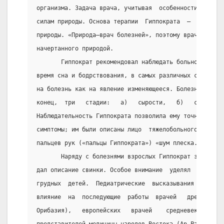
организма. Задача врача, учитывая  особенности  орган
силам природы. Основа терапии  Гиппократа  —  вера  в
природы. «Природа—врач болезней», поэтому врач должен
начертанного природой.
       Гиппократ рекомендовал наблюдать больного в ра
время сна и бодрствования, в самых различных состояни
на болезнь как на явление изменяющееся. Болезнь  имее
конец,  три   стадии:   а)   сырости,   б)   сварения
Наблюдательность Гиппократа позволила ему точно описа
симптомы; им были описаны лицо  тяжелобольного,  утол
пальцев рук («пальцы Гиппократа») «шум плеска.
       Наряду с болезнями взрослых Гиппократ занималс
дал описание свинки. Особое внимание  уделял  заболев
грудных  детей.  Педиатрические  высказывания  Гиппок
влияние  на  последующие  работы  врачей   древностей
Орибазия),   европейских   врачей    средневековья   
представителей медицины народов Востока (Ар-Разп, Ибн