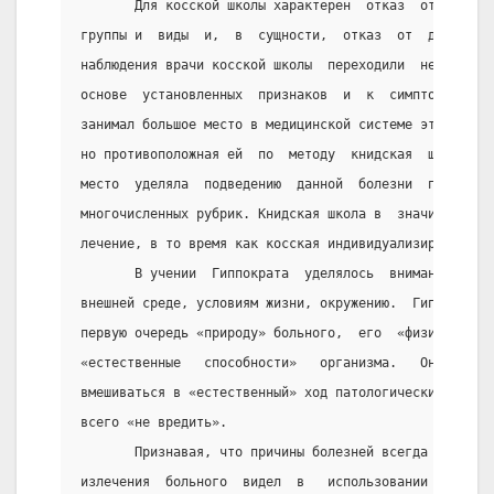
       Для косской школы характерен  отказ  от  систе
группы и  виды  и,  в  сущности,  отказ  от  диагноза
наблюдения врачи косской школы  переходили  непосредс
основе  установленных  признаков  и  к  симптоматичес
занимал большое место в медицинской системе этой школ
но противоположная ей  по  методу  книдская  школа,  
место  уделяла  подведению  данной  болезни  под   од
многочисленных рубрик. Книдская школа в  значительной
лечение, в то время как косская индивидуализировала е
       В учении  Гиппократа  уделялось  внимание  и  
внешней среде, условиям жизни, окружению.  Гиппократ 
первую очередь «природу» больного,  его  «физис»  и  
«естественные   способности»   организма.   Он   осте
вмешиваться в «естественный» ход патологических проце
всего «не вредить».
       Признавая, что причины болезней всегда естеств
излечения  больного  видел  в   использовании   врачо