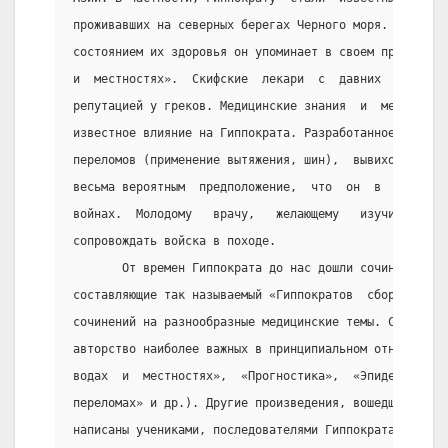
проживавших на северных берегах Черного моря. Об обыч
состоянием их здоровья он упоминает в своем произведе
и  местностях».  Скифские  лекари  с  давних  времен 
репутацией у греков. Медицинские знания  и  методы  л
известное влияние на Гиппократа. Разработанное Гиппок
переломов (применение вытяжения, шин),  вывихов,  ран
весьма вероятным  предположение,  что  он  в  качеств
войнах.  Молодому   врачу,   желающему   изучить   хи
сопровождать войска в походе.
       От времен Гиппократа до нас дошли сочинения ме
составляющие так называемый «Гиппократов  сборник»,  
сочинений на разнообразные медицинские темы. Самому  
авторство наиболее важных в принципиальном отношении 
водах  и  местностях»,  «Прогностика»,  «Эпидемии»,  
переломах» и др.). Другие произведения, вошедшие  в  
написаны учениками, последователями Гиппократа, в час