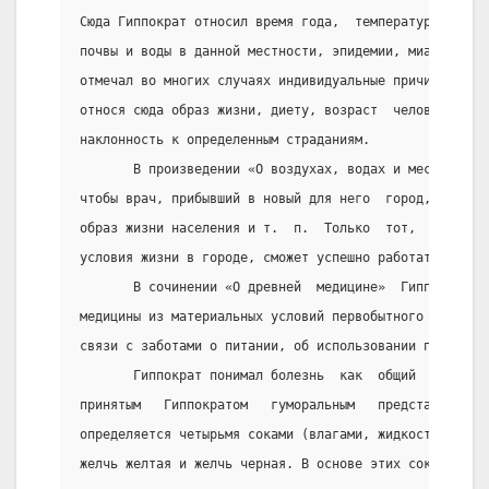
Сюда Гиппократ относил время года,  температуру  возд
почвы и воды в данной местности, эпидемии, миазмы. На
отмечал во многих случаях индивидуальные причины боле
относя сюда образ жизни, диету, возраст  человека,  е
наклонность к определенным страданиям.
       В произведении «О воздухах, водах и местностях
чтобы врач, прибывший в новый для него  город,  изучи
образ жизни населения и т.  п.  Только  тот,  кто  пр
условия жизни в городе, сможет успешно работать в нем
       В сочинении «О древней  медицине»  Гиппократ  
медицины из материальных условий первобытного обществ
связи с заботами о питании, об использовании продукто
       Гиппократ понимал болезнь  как  общий  процесс
принятым   Гиппократом   гуморальным   представлениям
определяется четырьмя соками (влагами, жидкостями): к
желчь желтая и желчь черная. В основе этих соков лежа