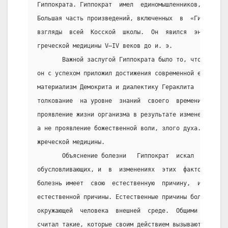
Гиппократа. Гиппократ  имел  единомышленников,  учени
Большая часть произведений, включенных  в  «Гиппократ
взгляды  всей  Косской  школы.  Он  явился  энциклопе
греческой медицины V—IV веков до и. э.
       Важной заслугой Гиппократа было то, что к анал
он с успехом приложил достижения современной ему древ
материализм Демокрита и диалектику Гераклита  и  дал 
толкование  на уровне  знаний  своего  времени.  Для 
проявление жизни организма в результате изменения  ма
а не проявление божественной воли, злого духа. Этим  
жреческой медицины.
       Объяснение болезни   Гиппократ  искал  в  мате
обусловливающих, и  в  изменениях  этих  факторов.  О
болезнь имеет  свою  естественную  причину,  и  ничег
естественной причины. Естественные причины болезни ле
окружающей  человека  внешней  среде.  Общими  причин
считал такие, которые своим действием вызывают  забол