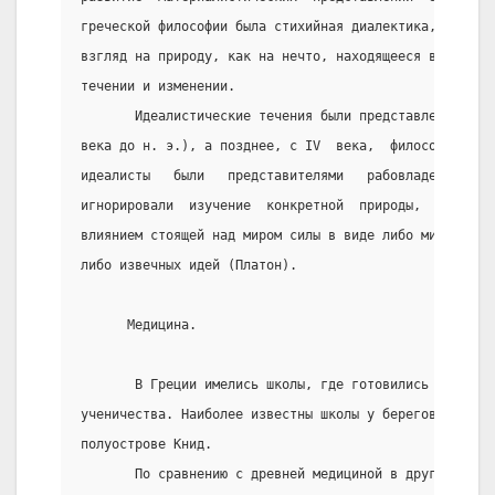
греческой философии была стихийная диалектика,  сформ
взгляд на природу, как на нечто, находящееся в вечном
течении и изменении.
       Идеалистические течения были представлены школ
века до н. э.), а позднее, с IV  века,  философией  П
идеалисты   были   представителями   рабовладельческо
игнорировали  изучение  конкретной  природы,  объясня
влиянием стоящей над миром силы в виде либо мистическ
либо извечных идей (Платон).
      Медицина.
       В Греции имелись школы, где готовились  врачи 
ученичества. Наиболее известны школы у берегов Малой 
полуострове Книд.
       По сравнению с древней медициной в других стра