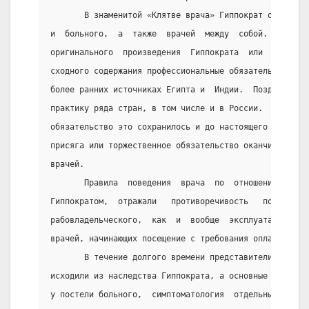
       В знаменитой «Клятве врача» Гиппократ определи
и  больного,  а  также  врачей  между  собой.   «Клят
оригинального  произведения  Гиппократа  или   его   
сходного содержания профессиональные обязательства вр
более ранних источниках Египта и  Индии.  Позднее  он
практику ряда стран, в том числе и в России.  В  неск
обязательство это сохранилось и до настоящего времени
присяга или торжественное обязательство оканчивающих 
врачей.
       Правила  поведения  врача  по  отношению  к   
Гиппократом,  отражали   противоречивость   положения
рабовладельческого,  как  и  вообще  эксплуататорског
врачей, начинающих посещение с требования оплаты и ус
       В течение долгого времени представители медици
исходили из наследства Гиппократа, а основные идеи Ги
у постели больного,  симптоматология  отдельных  забо