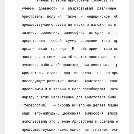
       Ученик Платона Аристотель (384—322 гг. до н.  
ученым  древности  и  разрабатывал  различные  област
Аристотель  получил  также  и  медицинское  образован
предшествующего развития науки и изложил их в своих с
физике,  зоологии,  философии,  истории  и  т.   п.  
представляют  собой  сумму  сведении  того  времени  
органической  природе.  В   «Истории   животных»   из
зоология, в сочинении «О частях животных» — строение 
функции, работа «О происхождении животных»  трактовал
Аристотель  ставил  ряд  вопросов,  на  которые  могл
последующее развитие  науки.  Аристотель  колебался  
идеализмом и в теории у него преобладают  материалист
наряду с этим характерным для Аристотеля было  учение
(телеология) : «Природа ничего не делает лишнего... п
ради чего-нибудь». Церковная  философия  эпохи  феода
использовала это учение Аристотеля и сделала его вмес
предсуществующих идеях одной  из  главных  основ  реа