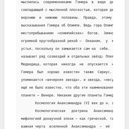
мыслилась  современниками  Гомера  в  виде  диска  ил
совпадающей с мысленной плоскостью, которая делила сф
верхнюю  и  нижнюю  половины.  Правда,  этому   проти
высказывания Гомера об Олимпе. Ведь гора Олимп служит
местопребыванием  «олимпийских»  богов.  Земной  диск
огромной кругообразной рекой –  Океаном,  у  которого
устья, поскольку он замыкается сам на  себе.  Также  
называет ряд созвездий и отдельных звёзд: Плеяды,  Ги
Медведица, которая  никогда  не  опускается  ниже  го
Гомера  был  хорошо  известен  также  Сириус.  Из  пл
упоминается «вечерняя звезда», и звезда, «несущая утр
ещё не было известно, что оба эти наименования относя
планете – Венере. Никакие другие планеты Гомером не н
       Космология Анаксимандра (VI век до н. э.).
       Космологическая   доктрина   Анаксимандра   ге
мифологией донаучной эпохи – как греческой, так и  во
важная черта  вселенной  Анаксимандра  –  её  сферичн