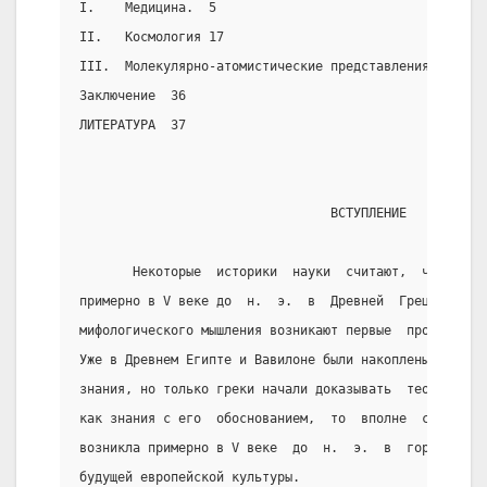
I.    Медицина.  5
II.   Космология 17
III.  Молекулярно-атомистические представления..24
Заключение  36
ЛИТЕРАТУРА  37
                                 ВСТУПЛЕНИЕ
       Некоторые  историки  науки  считают,  что   ес
примерно в V веке до  н.  э.  в  Древней  Греции,  гд
мифологического мышления возникают первые  программы 
Уже в Древнем Египте и Вавилоне были накоплены  значи
знания, но только греки начали доказывать  теоремы.  
как знания с его  обоснованием,  то  вполне  справедл
возникла примерно в V веке  до  н.  э.  в  городах-по
будущей европейской культуры.