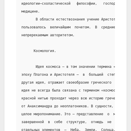
идеологии—схоластической   философии,   господствовав
медицине.
       В области естествознания учение Аристотеля в т
пользовалось  величайшим  почетом.  В  средние  века 
непререкаемым авторитетом.
      Космология.
       Идея космоса – в том значении термина «космос»
эпоху Платона и Аристотеля –  в  большей  степени,  м
другая идея, отражает своеобразие греческого  теорети
идея не всегда была связана с термином «космос»;  нез
красной нитью проходит через всю историю греческой на
от Анаксимандра до неоплатоников. В сущности, идея ко
целое миропонимание. Это – представление  о  мире  ка
завершенной  в  себе  структуре,  отнюдь  не  сводящи
отдельных элементов  –  Неба,  Земли,  Солнца,  Луны 