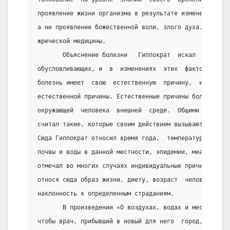
проявление жизни организма в результате изменения  ма
а не проявление божественной воли, злого духа. Этим  
жреческой медицины.
       Объяснение болезни   Гиппократ  искал  в  мате
обусловливающих, и  в  изменениях  этих  факторов.  О
болезнь имеет  свою  естественную  причину,  и  ничег
естественной причины. Естественные причины болезни ле
окружающей  человека  внешней  среде.  Общими  причин
считал такие, которые своим действием вызывают  забол
Сюда Гиппократ относил время года,  температуру  возд
почвы и воды в данной местности, эпидемии, миазмы. На
отмечал во многих случаях индивидуальные причины боле
относя сюда образ жизни, диету, возраст  человека,  е
наклонность к определенным страданиям.
       В произведении «О воздухах, водах и местностях
чтобы врач, прибывший в новый для него  город,  изучи