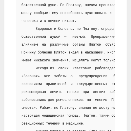
божественной душе. По Платону, пневма проникает в тел
мозгу сообщает ему способность чувствовать и  мыслить
человека и в печени питает.
       Здоровье и болезнь, по Платону, определяются  
божественной  душой  —  пневмой.  Превращениями  пнев
влиянием  на  различные  органы  Платон  объяснял  па
Причину болезни Платон видел в наказании, ниспосланно
имеют никакого значения. Исцелять могут только обряды
       Исходя из  своих  классовых  рабовладельческих
«Законах»  все  заботы  о   предупреждении   болезней
сословиями  правителей  и  государственных  стражей. 
рекомендовал  лечить  только  при  легких  заболевани
заболеваниях для ремесленников, по  мнению  Платона, 
смерть». Рабам, по Платону, знания не доступны и не н
настоящая медицинская помощь. Платон, таким образом, 
реакционных течений в медицине.