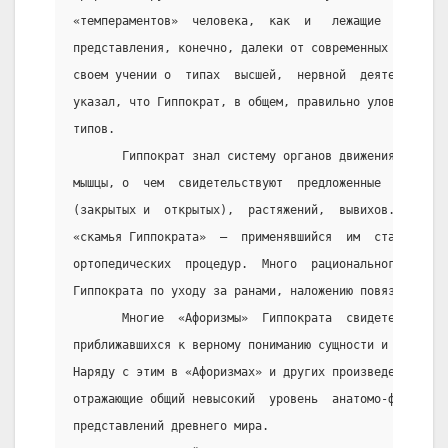
«темпераментов»  человека,  как  и   лежащие   в   ее
представления, конечно, далеки от современных предста
своем учении о  типах  высшей,  нервной  деятельности
указал, что Гиппократ, в общем, правильно уловил капи
типов.
       Гиппократ знал систему органов движения  —  ко
мышцы, о  чем  свидетельствуют  предложенные  им  мет
(закрытых и  открытых),  растяжений,  вывихов.  Об  э
«скамья Гиппократа»  —  применявшийся  им  станок  дл
ортопедических  процедур.  Много  рационального  соде
Гиппократа по уходу за ранами, наложению повязок и т.
       Многие  «Афоризмы»  Гиппократа  свидетельствую
приближавшихся к верному пониманию сущности и  причин
Наряду с этим в «Афоризмах» и других произведениях вс
отражающие общий невысокий  уровень  анатомо-физиолог
представлений древнего мира.