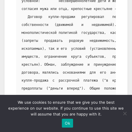
условной:         несовершеннолетние дети и женщины з
согласия мужа или отца, крепостные крестьяне - с     
   Договор   купли-продажи   регулировал    перемещен
собственности   (движимой    и    недвижимой).    Огр
монополистической политикой  государства,  касались  
(запреты   продавать   родовую   недвижимость,   неко
ископаемых), так и его  условий  (установленные  срок
имуществ,  ограничение  круга  субъектов,   приобрета
крестьян). Обман,  заблуждение  и  принуждение,  допу
договора, являлись  основаниями  для  его  аннулирова
купля-продажа  с  рассрочкой  платежа  ("в  кредит"),
предоплаты  ("деньги  вперед").  Общие  положения   д
распространялись на договор поставки.
We use cookies to ensure that we give you the best
   Договор поклажи на движимое имущество заключался л
experience on our website. If you continue to use this site we
монахов, которым Духовный регламент запрещал  брать  
will assume that you are happy with it.
вещи.
Ok
   Договор займа  с  развитием  денежной  системы  и 