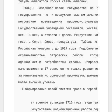
титула императора Россия стала империей.
   ВЫВОД:  Созданное новое  государство  не  только  
госуправления, но  и послужило главным рычагом модерн
петровские   нововведения   продемонстрировали    уди
Государственные учреждения составляли  костяк  россий
весь 18 век, а отчасти и далее. Рекрутские наборы  пр
года, а Сенат, Синод, прокуратура,  Табель  о  рангах
Российская империя , до 1917 года. Подобное нельзя об
ограниченностью   петровских   реформ    государствен
адекватностью  потребностям  страны.  Опираясь   на  
наметившиеся в 17 веке, он не только развил их, но ка
за минимальный исторический промежуток времени вывел 
более высокий уровень
 II Формирование новой системы права в первой половин
       а) военные артикулы 1716 года, виды преступлен
       Результатами кодификационной работы первой чет