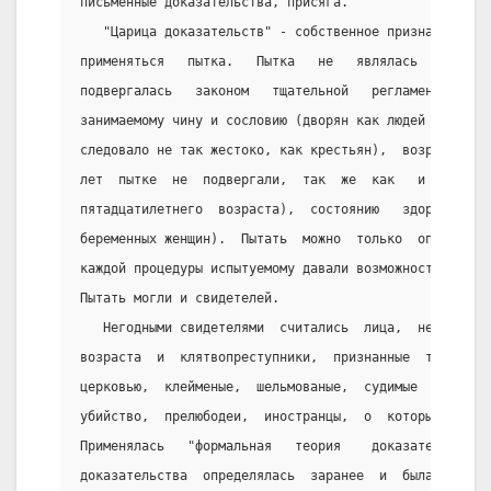
письменные доказательства, присяга.
   "Царица доказательств" - собственное признание. Дл
применяться   пытка.   Пытка   не   являлась   внепро
подвергалась   законом   тщательной   регламентации. 
занимаемому чину и сословию (дворян как людей "делика
следовало не так жестоко, как крестьян),  возрасту  (
лет  пытке  не  подвергали,  так  же  как   и   недор
пятадцатилетнего  возраста),  состоянию   здоровья   
беременных женщин).  Пытать  можно  только  определен
каждой процедуры испытуемому давали возможность  опра
Пытать могли и свидетелей.
   Негодными свидетелями  считались  лица,  не  дости
возраста  и  клятвопреступники,  признанные  таковыми
церковью,  клейменые,  шельмованые,  судимые  -  за  
убийство,  прелюбодеи,  иностранцы,  о  которых  нет 
Применялась   "формальная   теория    доказательств":
доказательства  определялась  заранее  и  была  неизм