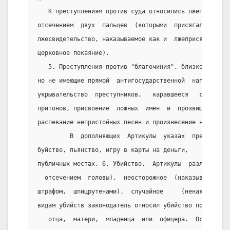
   К преступлениям против суда относились лжеприсяга,
отсечением  двух  пальцев  (которыми  присягали)  и  
лжесвидетельство, наказываемое как и  лжеприсяга  (кр
церковное покаяние).
   5. Преступления против "благочиния", близко стоящи
но не имеющие прямой  антигосударственной  направленн
укрывательство  преступников,   каравшееся   смертной
притонов, присвоение  ложных  имен  и  прозвищ  с  це
распевание непристойных песен и произнесение нецензур
         В  дополняющих  Артикулы  указах  предусматр
буйство, пьянство, игру в карты на деньги,     драки 
публичных местах. 6, Убийство.  Артикулы  различали  
  отсечением  головы),  неосторожное  (наказываемое  
штрафом,  шпицрутенами),  случайное     (ненаказуемое
видам убийств законодатель относил убийство по найму,
   отца,  матери,  младенца  или  офицера.  Особая  э