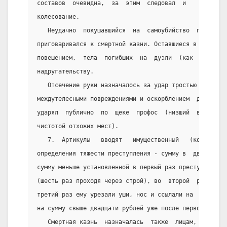
составов  очевидна,  за  этим  следовал  и        осо
колесование.
   Неудачно  покушавшийся  на  самоубийство  после  б
приговаривался к смертной казни. Оставшиеся в  живых 
повешением,  тела  погибших  на  дуэли  (как   и   са
надругательству.
   Отсечение руки назначалось за удар тростью (состав
междутелесными повреждениями и оскорблением  действие
ударял  публично  по  щеке  профос  (низший  воинский
чистотой отхожих мест).
   7.  Артикулы   вводят   имущественный   (количеств
определения тяжести преступления - сумму в  двадцать 
сумму меньше установленной в первый раз преступник на
(шесть раз проходя через строй), во  второй  раз  нак
третий раз ему урезали уши, нос и ссылали на  каторгу
на сумму свыше двадцати рублей уже после первого раза
   Смертная казнь  назначалась  также  лицам,  укравш