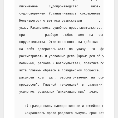
письменное      судопроизводство       вновь       за
судоговорением. Устанавливались  сокращенные  сроки  
Неявившегося ответчика разыскивали         с  барабан
указ. Расширялось судебное представительство,  которо
при           разборе   любых   дел   на   основании 
поручительства. Ответственность за действия         п
на  себя  доверитель.Хотя  по  указу   "О   форме   с
рассматривать и уголовные дела (кроме дел об убийстве
поличным, расколе и богохульстве), практика пошла по 
акта главным образом в гражданском процессе.  Уже  в 
расширен  круг  дел,  рассматриваемых  на  основе  "К
процессов".  Главной  тенденцией  в  развитии  судебн
усиление, розыскных "инквизиционных" начал.
   в) гражданское, наследственное и семейное право
   Сохранялось право родового выкупа, срок которого б