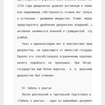
1714 года юридически уравнял вотчинную и поместную со
всю недвижимую собственность отныне мог получить лишь
а остальные - движимое имущество. Этими  мерами  Пётр
предотвратить дробление дворянских владений, а, во-вт
активнее заниматься военной и гражданской  службой,  
учёбой.
   Указ о единонаследии мог в перспективе привести к 
дворянства, не зависящего от милостей государства и с
Европе это способствовало ограничению королевской вла
ничего  подобного  не  произошло.  При  Петре  I   за
государства ещё более выросла,  а  в  дальнейшем  это
дворянства был отменён.
   б) табель о рангах
   После длительной и тщательной подготовки в 1722  г
«Табель о рангах» - один из важнейших документов эпох