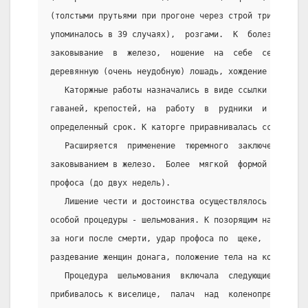
(толстыми прутьями при прогоне через строй три, шесть
упоминалось в 39 случаях),  розгами.  К  болезненным 
заковывание  в  железо,  ношение  на  себе  седла  и 
деревянную (очень неудобную) лошадь, хождение босиком
   Каторжные работы назначались в виде ссылки  на  ра
гаваней, крепостей, на  работу  в  рудники  и  мануфа
определенный срок. К каторге приравнивалась ссылка на
   Расширяется  применение  тюремного  заключения,  и
заковыванием в железо.  Более  мягкой  формой  заключ
профоса (до двух недель).
   Лишение чести и достоинства осуществлялось в виде 
особой процедуры - шельмования. К позорящим наказания
за ноги после смерти, удар профоса по  щеке,  прибити
раздевание женщин донага, положение тела на колесо.
   Процедура  шельмования  включала  следующие  дейст
прибивалось к виселице,  палач  над  коленопреклоненн