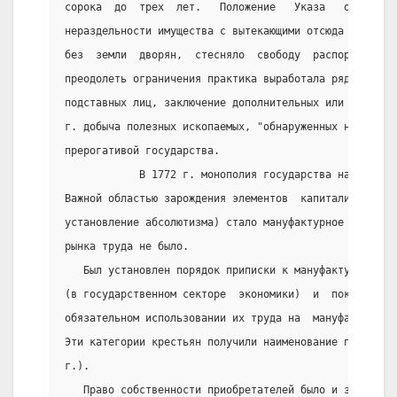
сорока  до  трех  лет.   Положение   Указа   о   един
нераздельности имущества с вытекающими отсюда последс
без  земли  дворян,  стесняло  свободу  распоряжения 
преодолеть ограничения практика выработала ряд юридич
подставных лиц, заключение дополнительных или незакон
г. добыча полезных ископаемых, "обнаруженных на частн
прерогативой государства.
            В 1772 г. монополия государства на недра 
Важной областью зарождения элементов  капитализма  (б
установление абсолютизма) стало мануфактурное произво
рынка труда не было.
   Был установлен порядок приписки к мануфактурам  го
(в государственном секторе  экономики)  и  покупки  к
обязательном использовании их труда на  мануфактурах 
Эти категории крестьян получили наименование приписны
г.).
   Право собственности приобретателей было и здесь  о