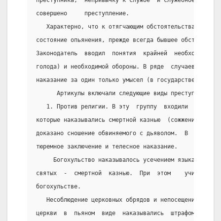
совершено     преступление.
   Характерно, что к отягчающим обстоятельствам закон
состояние опьянения, прежде всегда бывшее обстоятельс
Законодатель  вводил  понятия  крайней  необходимости
голода) и необходимой обороны. В ряде  случаев  закон
наказание за один только умысел (в государственных пр
      Артикулы включали следующие виды преступлений:
   1. Против религии. В эту  группу  входили  чародей
которые наказывались смертной казнью  (сожжением)  пр
доказано сношение обвиняемого с дьяволом.  В  противн
тюремное заключение и телесное наказание.
     Богохульство наказывалось усечением языка, а осо
святых  -  смертной  казнью.  При  этом    учитывался
богохульстве.
   Несоблюдение церковных обрядов и непосещение богос
церкви  в  пьяном  виде  наказывались  штрафом  или  