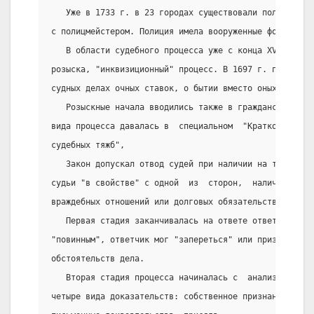
   Уже в 1733 г. в 23 городах существовали полицмейст
с полицмейстером. Полиция имела вооруженные формирова
   В области судебного процесса уже с конца XVII  в. 
розыска, "инквизиционный" процесс. В 1697 г. принимае
судных делах очных ставок, о бытии вместо оных распро
   Розыскные начала вводились также в гражданские спо
вида процесса давалась в  специальном  "Кратком  изоб
судебных тяжб",
   Закон допускал отвод судей при наличии на то особы
судьи "в свойстве" с одной  из  сторон,  наличия  меж
враждебных отношений или долговых обязательств.
   Первая стадия заканчивалась на ответе ответчика.  
"повинным", ответчик мог "запереться" или признаться,
обстоятельств дела.
   Вторая стадия процесса начиналась с  анализа  дока
четыре вида доказательств: собственное признание,  св