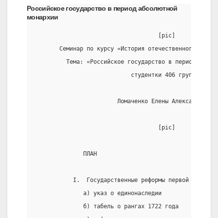
Российское государство в период абсолютной
монархии
                                    [pic]
       Семинар по курсу «История отечественного госуд
         Тема: «Российское государство в период абсол
                            студентки 406 группы
                        Ломаченко Елены Александровны
                                    [pic]
              ПЛАН
           I.  Государственные реформы первой половин
              а) указ о единонаследии
              б) табель о рангах 1722 года