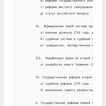
              в) реформа государственного аппарата
              г) реформа местного самоуправления
              д) статус российского монарха
           II.  Формирование новой системы права в пе
              а) военные артикулы 1716 года, виды пре
              б) судебная система и судебный процесс
              в) гражданское, наследственное и семейн
           III.  Кодификация права во второй половине
              а) разработка нового Уложения (1754год)
           IV. Государственная реформа второй половин
              а) судебная реформа 1775 года
              б) жалованная грамота дворянству
           V. Государственные реформы первой половины