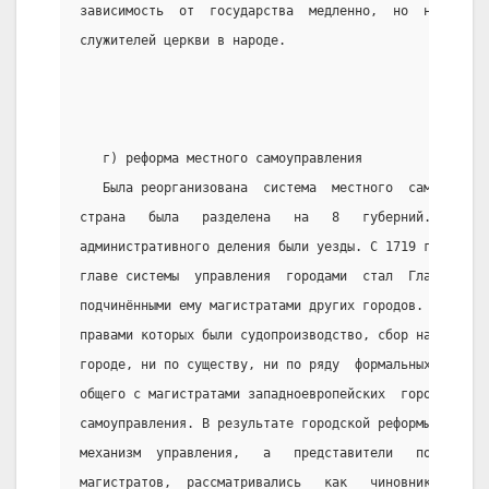
зависимость  от  государства  медленно,  но  неуклонн
служителей церкви в народе.
   г) реформа местного самоуправления
   Была реорганизована  система  местного  самоуправл
страна   была   разделена   на   8   губерний.   Ране
административного деления были уезды. С 1719 года ими
главе системы  управления  городами  стал  Главный  м
подчинёнными ему магистратами других городов. Но эти 
правами которых были судопроизводство, сбор налогов и
городе, ни по существу, ни по ряду  формальных  призн
общего с магистратами западноевропейских  городов  – 
самоуправления. В результате городской реформы  был  
механизм  управления,   а   представители   посада,  
магистратов,  рассматривались   как   чиновники   цен