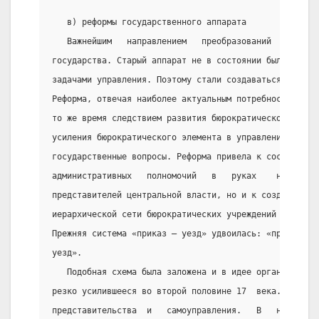
   в) реформы государственного аппарата
   Важнейшим   направлением   преобразований   Петра 
государства. Старый аппарат не в состоянии был справи
задачами управления. Поэтому стали создаваться  новые
Реформа, отвечая наиболее актуальным потребностям  са
то же время следствием развития бюрократической тенде
усиления бюрократического элемента в управлении Пётр 
государственные вопросы. Реформа привела к сосредоточ
административных   полномочий   в   руках    нескольк
представителей центральной власти, но и к созданию на
иерархической сети бюрократических учреждений с больш
Прежняя система «приказ – уезд» удвоилась: «приказ – 
уезд».
   Подобная схема была заложена и в идее организации 
резко усилившееся во второй половине 17  века.  Не  н
представительства  и   самоуправления.   В   начале  