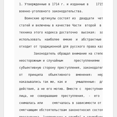
1. Утвержденные в 1714 г. и изданные в    1715 г.  Во
военно-уголовного законодательства.
   Воинские артикулы состоят из  двадцати  четырех  г
статей и включены в качестве Части  второй  в  Воинск
техника этого кодекса достаточно  высокая:  законодат
использовать  наиболее  емкие  и  абстрактные  юридич
отходит от традиционной для русского права казуальной
        Законодатель обращал внимание на степень случ
неосторожным и случайным      преступлениями  была  в
субъективную сторону преступления, законодатель все ж
от   принципа   объективного   вменения:   нередко   
наказывались так же, как и     умышленные:  для  суда
действия, а не его мотив. Вместе с  преступником  нес
лица, не  совершавшие  преступления,  -  его  родстве
снималась или     смягчалась в зависимости от объекти
смягчающим обстоятельствам законотносил состояние    
преступника, "непривычку к службе" и служебное рвение