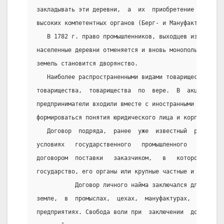
закладывать эти деревни,  а  их  приобретение  разреш
высоких компетентных органов (Берг- и Мануфактур-колл
   В 1782 г. право промышленников, выходцев из мещан 
населенные деревни отменяется и вновь монопольным  со
земель становится дворянство.
   Наиболее распространенными видами товарищеских объ
товарищества,  товарищества  по  вере.  В  акционерны
предприниматели входили вместе с иностранными пайщика
формироваться понятия юридического лица и корпоративн
   Договор  подряда,  ранее  уже  известный  русскому
условиях   государственного   промышленного   протекц
договором  поставки   заказчиком,   в   котором,   ка
государство, его органы или крупные частные и смешанн
           Договор личного найма заключался для выпол
земле,  в  промыслах,  цехах,  мануфактурах,  заводах
предприятиях. Свобода воли при  заключении  договора 