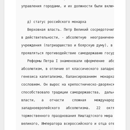
управления городами, и их должности были включены даж
   д) статус российского монарха
   Верховная власть. Петр Великий сосредоточил в свои
в действительности, - абсолютную  неограниченную  вла
учреждения (патриаршество и боярскую думу), в которых
проявляться противодействие самодержавию государя.
   Реформы Петра I знаменовали оформление  абсолютной
абсолютизм, в отличие от классического западного,  во
генезиса капитализма, балансированием  монарха  между
сословием. Он вырос на крепостническо-дворянской  осн
способствовало традиции самодержавства,  дальнейшее  
власти,   а   отчасти    сложная    международная    
западноевропейского   абсолютизма.   22   октября   1
торжественного празднования Ништадтского мира Сенат п
великого, Императора всероссийского и отца отечества.