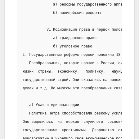
              а) реформы государственного аппарата
              б) полицейские реформы
           VI Кодификация права в первой половине 19 
              а) гражданское право
              б) уголовное право
I. Государственные реформы первой половины 18 века
   Преобразования, которые прошли в России, охватили 
жизни  страны:  экономику,   политику,   науку,   быт
государственный строй. Они сказались на положении тру
делах и т.д. Во многом эти преобразования связаны с д
   а) Указ о единонаследии
   Политика Петра способствовала резкому усилению и к
Оно выделилось  из  верхов  служилого  сословия,  а  
государственными  крестьянами.  Дворянство  оттеснило
аристократию и укрепило своё экономическое положение.