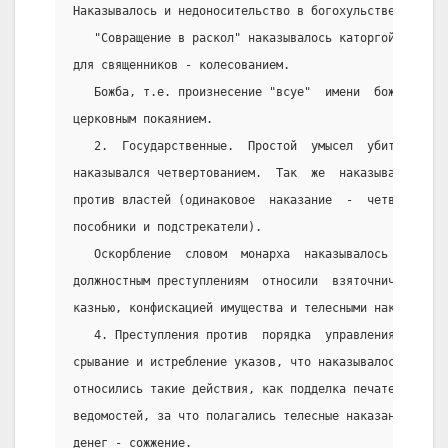
Наказывалось и недоносительство в богохульстве.
   "Совращение в раскол" наказывалось каторгой,  конф
для священников - колесованием.
   Божба, т.е. произнесение "всуе"  имени  божьего  н
церковным покаянием.
   2.  Государственные.  Простой  умысел  убить  или 
наказывался четвертованием.  Так  же  наказывалось  в
против властей (одинаковое  наказание  -  четвертован
пособники и подстрекатели).
   Оскорбление  словом  монарха  наказывалось  отсече
должностным преступлениям  относили  взяточничество, 
казнью, конфискацией имущества и телесными наказаниям
   4. Преступления против  порядка  управления  и  су
срывание и истребление указов, что наказывалось  смер
относились такие действия, как подделка печатей, писе
ведомостей, за что полагались телесные наказания и ко
денег - сожжение.