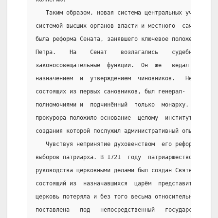
   Таким образом, новая система центральных учреждени
системой высших органов власти и местного  самоуправл
была реформа Сената, занявшего ключевое положение в г
Петра.    На    Сенат    возлагались    судебные,    
законосовещательные  функции.  Он  же   ведал   колле
назначением  и  утверждением  чиновников.   Неофициал
состоящих из первых сановников, был генерал-  прокуро
полномочиями и  подчинённый  только  монарху.  Создан
прокурора положило основание  целому  институту  прок
создания которой послужил административный опыт Франц
   Чувствуя непринятие духовенством  его реформ, Пётр
выборов патриарха. В 1721  году  патриаршество  было 
руководства церковными делами был создан Святейший Пр
состоящий из  назначавшихся  царём  представителей  д
церковь потеряла и без того весьма относительную  сам
поставлена   под   непосредственный   государственный