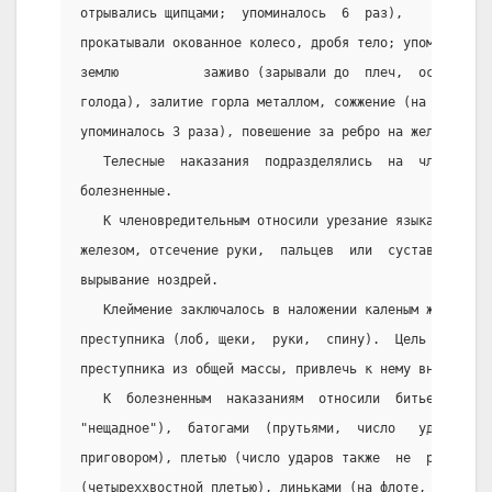
отрывались щипцами;  упоминалось  6  раз),           
прокатывали окованное колесо, дробя тело; упоминалось
землю           заживо (зарывали до  плеч,  осужденны
голода), залитие горла металлом, сожжение (на        
упоминалось 3 раза), повешение за ребро на железном к
   Телесные  наказания  подразделялись  на  членовред
болезненные.
   К членовредительным относили урезание языка или  п
железом, отсечение руки,  пальцев  или  суставов,  от
вырывание ноздрей.
   Клеймение заключалось в наложении каленым железом 
преступника (лоб, щеки,  руки,  спину).  Цель  этого 
преступника из общей массы, привлечь к нему внимание.
   К  болезненным  наказаниям  относили  битье  кнуто
"нещадное"),  батогами  (прутьями,  число   ударов   
приговором), плетью (число ударов также  не  регламен
(четыреххвостной плетью), линьками (на флоте, канат с