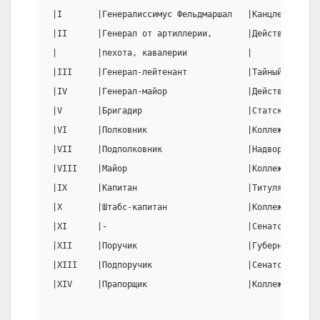
|I       |Генералиссимус Фельдмаршал   |Канцлер      
|II      |Генерал от артиллерии,       |Действительны
|        |пехота, кавалерии            |             
|III     |Генерал-лейтенант            |Тайный советн
|IV      |Генерал-майор                |Действительны
|V       |Бригадир                     |Статский сове
|VI      |Полковник                    |Коллежский со
|VII     |Подполковник                 |Надворный сов
|VIII    |Майор                        |Коллежский ас
|IX      |Капитан                      |Титулярный со
|X       |Штабс-капитан                |Коллежский се
|XI      |-                            |Сенатский сек
|XII     |Поручик                      |Губернский се
|XIII    |Подпоручик                   |Сенатский рег
|XIV     |Прапорщик                    |Коллежский ре