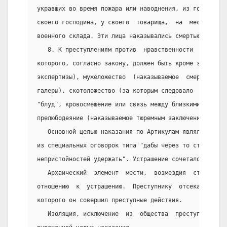
укравших во время пожара или наводнения, из государст
своего господина, у своего  товарища,  на  месте,  гд
военного склада. Эти лица наказывались смертью через 
   8. К преступлениям против  нравственности  относил
которого, согласно закону, должен быть кроме заявлени
экспертизы), мужеложество  (наказываемое  смертной  к
галеры), скотоложество (за которым следовало  тяжелое
"блуд", кровосмешение или связь между близкими родств
прелюбодеяние (наказываемое тюремным заключением и ка
   Основной целью наказания по Артикулам являлось уст
из специальных оговорок типа "дабы через то страх под
непристойностей удержать". Устрашение сочеталось с пу
   Архаический  элемент  мести,  возмездия  становилс
отношению  к  устрашению.  Преступнику  отсекали  тот
которого он совершил преступные действия.
   Изоляция, исключение  из  общества  преступника,  