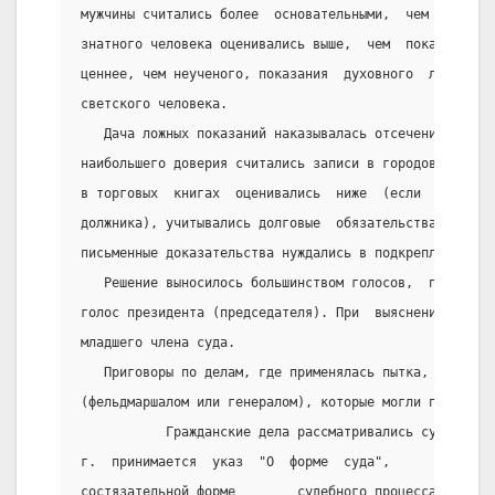
мужчины считались более  основательными,  чем  показа
знатного человека оценивались выше,  чем  показания  
ценнее, чем неученого, показания  духовного  лица  -д
светского человека.
   Дача ложных показаний наказывалась отсечением паль
наибольшего доверия считались записи в городовых и су
в торговых  книгах  оценивались  ниже  (если  там  не
должника), учитывались долговые  обязательства  и  де
письменные доказательства нуждались в подкреплении пр
   Решение выносилось большинством голосов,  при  их 
голос президента (председателя). При  выяснении  мнен
младшего члена суда.
   Приговоры по делам, где применялась пытка, утвержд
(фельдмаршалом или генералом), которые могли поменять
           Гражданские дела рассматривались судами в 
г.  принимается  указ  "О  форме  суда",          нам
состязательной форме        судебного процесса. Тяжел