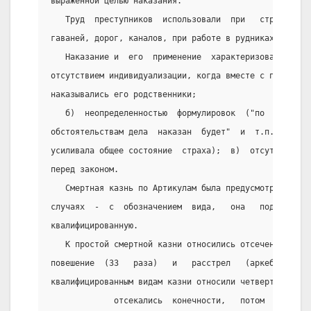
выраженной целью наказания.
   Труд  преступников  использовали  при   строительс
гаваней, дорог, каналов, при работе в рудниках и ману
   Наказание и  его  применение  характеризовались  р
отсутствием индивидуализации, когда вместе с преступн
наказывались его родственники;
   б)  неопределенностью  формулировок  ("по  суду   
обстоятельствам дела  наказан  будет"  и  т.п.:  неоп
усиливала общее состояние  страха);  в)  отсутствием 
перед законом.
   Смертная казнь по Артикулам была предусмотрена в 1
случаях  -  с  обозначением  вида,   она   подразделя
квалифицированную.
   К простой смертной казни относились отсечение голо
повешение  (33   раза)   и   расстрел   (аркебузирова
квалифицированным видам казни относили четвертование 
             отсекались  конечности,   потом   голова