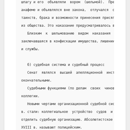
шпагу и его  объявляли  вором  (шельмой).  Преступник
анафеме и объявлялся вне закона,  отлучался  от  церк
таинств, брака и возможности принесения присяги.  Он 
из общества. Это наказание предусматривалось в 11 слу
   Близким  к  шельмованию  видом  наказания   была  
заключавшаяся в конфискации имущества, лишении чести,
и службы.
   б) судебная система и судебный процесс
   Сенат  являлся  высшей  апелляционной  инстанцией 
окончательными.
   Судебными функциями (по делам  своих  чиновников) 
коллегии.
   Новыми чертами организационной судебной системы в 
в. стали: коллегиальное  устройство  судов  и  попытк
отделить судебную организацию. Абсолютистское  госуда
XVIII в. называют полицейским.