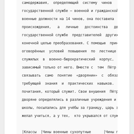
самодержавия,  определяющий  систему  чинов   и   пор
государственной службе – военной и гражданской. Разде
военные должности на 14 чинов, она поставила  во  гла
происхождения,   а   личные   достоинства   дворян,  
государственной службе  представителей  других  сосло
конечной целью преобразования. С помощью  принципа  л
оговорённых  условий  повышения  по  лестнице  чинов 
служилых  в  военно-бюрократический  корпус,  полност
зависимый только от него. Вместе с  тем  Пётр  стреми
связывать  само  понятие  «дворянин»  с  обязательной
требующей  знания  и  практических  навыков.  Только 
почитания, который служит. Свои внушения  Пётр  подкр
дворяне определялись в различные учреждения и полки, 
школы, посылались для учёбы за границу, царь запрещал
желал учиться, а у тех,  кто укрывался от службы, отб
|Классы  |Чины военные сухопутные      |Чины гражданс