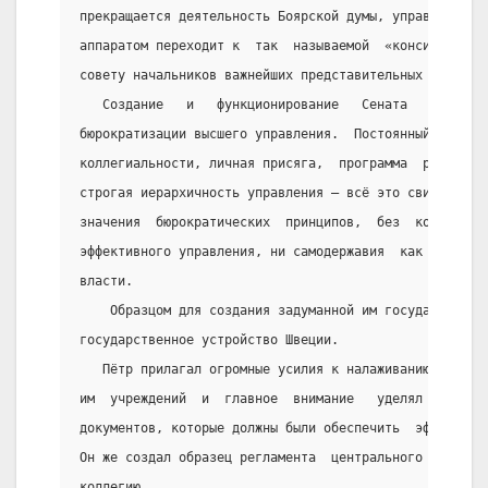
прекращается деятельность Боярской думы, управление  
аппаратом переходит к  так  называемой  «консилии  ми
совету начальников важнейших представительных ведомст
   Создание   и   функционирование   Сената   явилось
бюрократизации высшего управления.  Постоянный  соста
коллегиальности, личная присяга,  программа  работы  
строгая иерархичность управления – всё это свидетельс
значения  бюрократических  принципов,  без  которых  
эффективного управления, ни самодержавия  как  полити
власти.
    Образцом для создания задуманной им государственн
государственное устройство Швеции.
   Пётр прилагал огромные усилия к налаживанию эффект
им  учреждений  и  главное  внимание   уделял   разра
документов, которые должны были обеспечить  эффективн
Он же создал образец регламента  центрального  учрежд
коллегию.