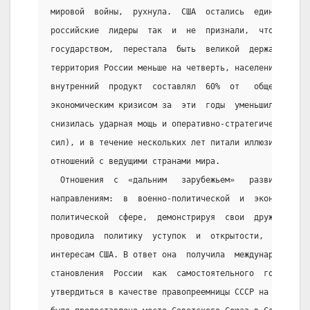
мировой  войны,  рухнула.  США  остались  единственно
российские  лидеры  так  и  не  признали,  что  Росси
государством,  перестала  быть  великой  державой  (п
территория России меньше на четверть, население меньш
внутренний  продукт  составлял  60%  от   общесоюзног
экономическим кризисом за  эти  годы  уменьшился  поч
снизилась ударная мощь и оперативно-стратегические  в
сил), и в течение нескольких лет питали иллюзии о  во
отношений с ведущими странами мира.
  Отношения  с  «дальним   зарубежьем»   развивались 
направлениям:  в  военно-политической  и  экономическ
политической  сфере,  демонстрируя  свои  дружественн
проводила  политику  уступок  и  открытости,  шла  на
интересам США. В ответ она  получила  международную  
становления  России  как  самостоятельного  государст
утвердиться в качестве правопреемницы СССР на междуна