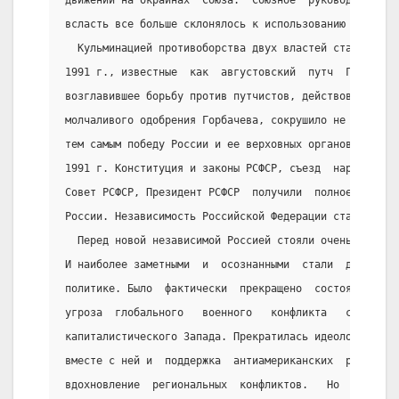
всласть все больше склонялось к использованию силовых
  Кульминацией противоборства двух властей стали собы
1991 г., известные  как  августовский  путч  ГКЧП.  Р
возглавившее борьбу против путчистов, действовавших, 
молчаливого одобрения Горбачева, сокрушило не только 
тем самым победу России и ее верховных органов над со
1991 г. Конституция и законы РСФСР, съезд  народных  
Совет РСФСР, Президент РСФСР  получили  полное  верхо
России. Независимость Российской Федерации стала реал
  Перед новой независимой Россией стояли очень трудны
И наиболее заметными  и  осознанными  стали  достижен
политике. Было  фактически  прекращено  состояние  “х
угроза  глобального   военного   конфликта   социалис
капиталистического Запада. Прекратилась идеологизация
вместе с ней и  поддержка  антиамериканских  режимов 
вдохновление  региональных  конфликтов.   Но   военно