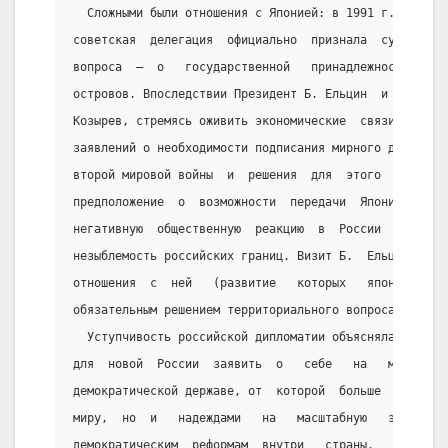
  Сложными были отношения с Японией: в 1991 г. во вре
советская  делегация  официально  признала  существов
вопроса  —  о   государственной   принадлежности   че
островов. Впоследствии Президент Б. Ельцин  и  минист
Козырев, стремясь оживить экономические  связи,  сдел
заявлений о необходимости подписания мирного договора
второй мировой войны  и  решения  для  этого  террито
предположение  о  возможности  передачи  Японии  остр
негативную  общественную  реакцию  в  России  —   и  
незыблемость российских границ. Визит Б.  Ельцина  в 
отношения  с  ней   (развитие   которых   японская   
обязательным решением территориального вопроса) оказа
  Уступчивость российской дипломатии объяснялась не  
для  новой  России  заявить  о   себе   на   междунар
демократической державе, от  которой  больше  не  исх
миру,  но  и   надеждами   на   масштабную   экономич
демократическим  реформам  внутри   страны.   Но   из