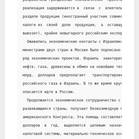
реализация задерживается в  связи  с  влиятельным  не
разделе продукции (иностранный участник совместного п
налоги из  своей  доли  продукции,  а  оставшуюся  ее
вывозит), крайне невыгодного российским экспортерам н
  Оживились экономические контакты с Израилем: в  мар
министрами двух стран в Москве было подписано таможен
ряд экономических проектов. Израиль  заинтересован  в
нефти, газа, древесины в обмен на новейшие технологии
млрд.  долларов  предполагает   транспортировку   сух
российского газа в Израиль. В то же время крупный изр
опасается идти в Россию.
  Продолжается экономическое сотрудничество с США.  Р
развивающиеся страны, получает безвозмездную помощь, 
американского Конгресса. Эта помощь составляет нескол
долларов  в  год,  выделяется  целевым  назначением  
налоговой системы, материально-техническое оснащение 