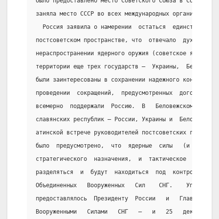
было предоставлено место Советского Союза в Совете Бе
заняла место СССР во всех международных организациях.
  Россия заявила о намерении  остаться  единственной 
постсоветском пространстве, что  отвечало  духу  межд
нераспространении ядерного оружия (советское ядерное 
территории еще трех государств —  Украины,  Белорусси
были заинтересованы в сохранении надежного контроля  
проведении  сокращений,  предусмотренных  договором  
всемерно  поддержали  Россию.  В   Беловежском   согл
славянских республик — России, Украины и  Белоруссии 
атинской встрече руководителей постсоветских государс
было  предусмотрено,  что  ядерные  силы   (и   РВСН 
стратегического  назначения,  и  тактическое  ядерное
разделяться  и  будут  находиться  под  контролем  и 
Объединенных   Вооруженных   Сил    СНГ.    Управлени
предоставлялось  Президенту  России   и   Главнокоман
Вооруженными   Силами   СНГ   —   и   25   декабря   