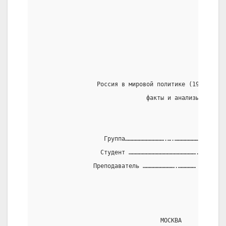
                                                     
                                                     
                 Россия в мировой политике (1991-1997
                               факты и анализы.
                   Группа…………………………….….…………………………. ИУ
                  Студент …………………………………………………. Рысько
                Преподаватель ……………………….…………… Щербако
                                   МОСКВА