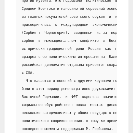
против Кувейта. Это подрывало  политическое  влияние 
Среднем Вое-токе и наносило ей серьезный экономически
из главных покупателей советского оружия  и  крупнейш
присоединилась  к  международным  экономическим  санк
(Сербия +  Черногория),  введенным  из-за  поддержки 
сербов  в  межнациональном  конфликте  в  Боснии.  Эт
исторически традиционной  роли  России  как  покровит
вразрез с ее политическими интересами на  Балканах.  
российская дипломатия отдавала приоритет сохранению д
с США.
  Что касается отношений с другими крупными государст
были в этот период демонстративно дружескими:  продол
Восточной Германии,  и  ФРГ  выделяла  значительные  
социальное обустройство в новых  местах  дислокации. 
несколько затормозились: у обоих государств не было т
политического соприкосновения, к тому же президент  Ф
последнего момента поддерживал М. Горбачева.