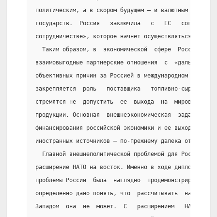
политическим, а в скором будущем — и валютным  объеди
государств.  Россия   заключила   с   ЕС   соглашение
сотрудничестве», которое начнет осуществляться в 1997
  Таким образом, в  экономической  сфере  Россия  выс
взаимовыгодные партнерские отношения  с  «дальним  за
объективных причин за Россией в международном  раздел
закрепляется  роль   поставщика   топливно-сырьевых  
стремятся не  допустить  ее  выхода  на  мировые  рын
продукции. Основная  внешнеэкономическая  задача  пра
финансирования российской экономики и ее выхода из кр
иностранных источников — по-прежнему далека от разреш
  Главной внешнеполитической проблемой для России с  
расширение НАТО на восток. Именно в ходе дипломатичес
проблемы России  была  наглядно  продемонстрирована  
определенно дано понять, что  рассчитывать  на  равно
Западом  она  не  может.  С   расширением   НАТО   вн