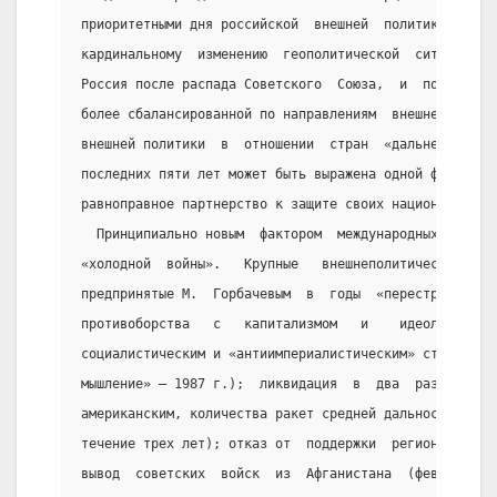
приоритетными дня российской  внешней  политики.  Но 
кардинальному  изменению  геополитической  ситуации, 
Россия после распада Советского  Союза,  и  потому  в
более сбалансированной по направлениям  внешней  поли
внешней политики  в  отношении  стран  «дальнего  зар
последних пяти лет может быть выражена одной фразой: 
равноправное партнерство к защите своих национальных 
  Принципиально новым  фактором  международных  отнош
«холодной  войны».   Крупные   внешнеполитические   и
предпринятые М.  Горбачевым  в  годы  «перестройки»: 
противоборства   с   капитализмом   и    идеологизиро
социалистическим и «антиимпериалистическим» странам (
мышление» — 1987 г.);  ликвидация  в  два  раза  боль
американским, количества ракет средней дальности в  Е
течение трех лет); отказ от  поддержки  региональных 
вывод  советских  войск  из  Афганистана  (февраль  1