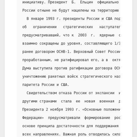
инициативу. Президент  Б.  Ельцин  официально  заявил
России отныне не будут нацелены на территорию США.
  В январе 1993 г. президенты России и США подписали 
об   ограничении   стратегических   наступательных   
предусматривавший, что к  2003  г.  ядерные  силы  дв
взаимно сокращены до уровня, составляющего 1/3 от  ур
ранее договором ОСНВ-1. Верховный Совет России, счита
проработанным, не ратифицировал его, а в  октябре  19
Дума выступила против ратификации договора ОСНВ-2, сч
уничтожению ракетных войск стратегического назначения
паритета России и США.
  Свидетельством отказа России от экспансии  и  военн
другими странами  стала  ее  новая  военная  доктрина
Президента 2 ноября 1993 г. «Основные положения военн
Федерации»  предусматривали  формирование  российских
основе принципа достаточности для поддержания обороно
всех направлениях. Важная роль отводилась силам ядерн