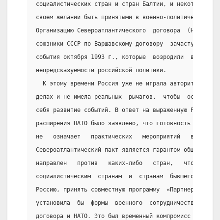
социалистических стран и стран Балтии, и некоторые из
своем желании быть принятыми в военно-политический  б
Организацию Североатлантического  договора  (НАТО).  
союзники СССР по Варшавскому договору  зачастую  моти
события октября 1993 г., которые  возродили  в  Европ
непредсказуемости российской политики.
  К этому времени Россия уже не играла авторитетной  
делах и не имела реальных  рычагов,  чтобы  остановит
себя развитие событий. В ответ на выраженную Россией 
расширения НАТО было заявлено, что готовность НАТО к 
не   означает   практических   мероприятий   в   этом
Североатлантический пакт является гарантом общей безо
направлен   против   каких-либо   стран,   что   НАТО
социалистическим  странам  и  странам  бывшего  Совет
Россию, принять совместную программу  «Партнерство  в
установила  бы  формы  военного  сотрудничества  стра
договора и НАТО. Это был временный компромисс  США  и