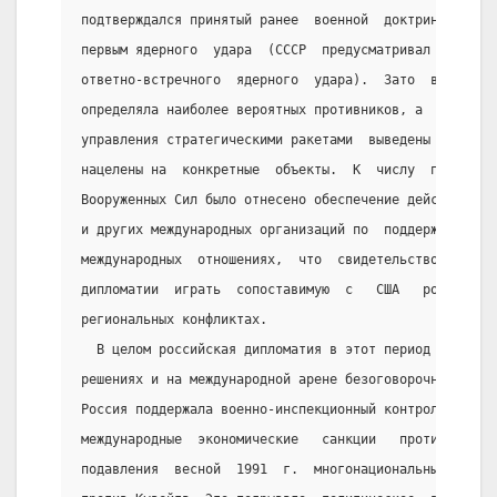
подтверждался принятый ранее  военной  доктриной  ССС
первым ядерного  удара  (СССР  предусматривал  лишь  
ответно-встречного  ядерного  удара).  Зато  военная 
определяла наиболее вероятных противников, а  это  зн
управления стратегическими ракетами  выведены  полетн
нацелены на  конкретные  объекты.  К  числу  приорите
Вооруженных Сил было отнесено обеспечение действий Со
и других международных организаций по  поддержанию  м
международных  отношениях,  что  свидетельствовало  о
дипломатии  играть  сопоставимую  с   США   роль   «м
региональных конфликтах.
  В целом российская дипломатия в этот период оказала
решениях и на международной арене безоговорочно подде
Россия поддержала военно-инспекционный контроль иракс
международные  экономические   санкции   против   Ира
подавления  весной  1991  г.  многонациональными  сил