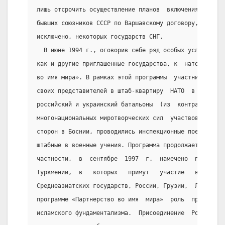
лишь отсрочить осуществление планов  включения  в  Се
бывших союзников СССР по Варшавскому договору, а такж
исключено, некоторых государств СНГ.
  В июне 1994 г., оговорив себе ряд особых условий, Р
как и другие приглашенные государства, к  натовской  
во имя мира». В рамках этой программы  участники  пол
своих представителей в штаб-квартиру  НАТО  в  Брюссе
российский и украинский батальоны  (из  контрактников
многонациональных миротворческих сил  участвовали  в 
сторон в Боснии, проводились инспекционные поездки  в
штабные в военные учения. Программа продолжает свое д
частности,  в  сентябре  1997  г.  намечено  проведен
Туркмении,  в   которых   примут   участие   военные 
Среднеазиатских государств, России, Грузии,  Литвы  и
программе «Партнерство во имя  мира»  роль  прикрытия
исламского фундаментализма.  Присоединение  России  к