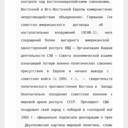
контроля над восточноевропейскими союзниками, приведш
Восточной и Юго-Восточной Европы коммунистических реж
непротиводействие  объединения»  Германии  (октябрь  
советско-американского    договора     об     огранич
наступательных   вооружений   (ОСНВ-1),   несмотря   
сокращений  более   выгодного   американской   сторон
односторонний роспуск ОВД — Организации Варшавского д
деятельности СЭВ — Совета экономической взаимопомощи 
означавший потерю военно-политических союзников; нако
присутствия  в  Европе  и  начало  вывода  с  террито
советских войск (с 1991  г.),  —  свидетельствовали  
политического противостояния Востока и  Запада,  соци
Окончательно  похоронил  советское  военное  и  полит
мировой арене роспуск  СССР.  Президент  США  Дж.  Бу
поздравил свой народ с победой в «холодной войне». Ро
1992 г. официально подписали декларацию о прекращении
  Двухполюсная картина мировой политики, сложившаяся 