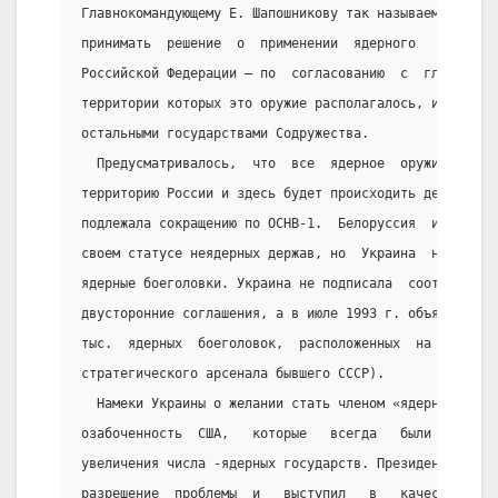
Главнокомандующему Е. Шапошникову так называемую  «яд
принимать  решение  о  применении  ядерного   оружия 
Российской Федерации — по  согласованию  с  главами  
территории которых это оружие располагалось, и после 
остальными государствами Содружества.
  Предусматривалось,  что  все  ядерное  оружие  буде
территорию России и здесь будет происходить демонтаж 
подлежала сокращению по ОСНВ-1.  Белоруссия  и  Казах
своем статусе неядерных держав, но  Украина  не  спеш
ядерные боеголовки. Украина не подписала  соответству
двусторонние соглашения, а в июле 1993 г. объявила  с
тыс.  ядерных  боеголовок,  расположенных  на  ее  те
стратегического арсенала бывшего СССР).
  Намеки Украины о желании стать членом «ядерного  кл
озабоченность  США,   которые   всегда   были   принц
увеличения числа -ядерных государств. Президент США Б
разрешение  проблемы  и   выступил   в   качестве   м