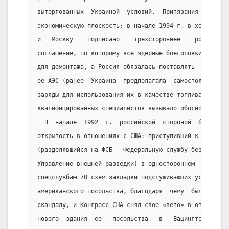
выторгованных  Украиной  условий.  Притязания  Украин
экономическую плоскость: в начале 1994 г. в ходе визи
и   Москву    подписано    трехстороннее    российско
соглашение, по которому все ядерные боеголовки трансп
для демонтажа, а Россия обязалась поставлять  Украине
ее АЭС (ранее  Украина  предполагала  самостоятельно 
заряды для использования их в качестве топлива, что  
квалифицированных специалистов вызывало обоснованные 
  В  начале  1992  г.  российской  стороной  была  пр
открытость в отношениях с США: приступивший к внутрен
(разделявшийся на ФСБ — Федеральную службу безопаснос
Управление внешней разведки) в одностороннем  порядке
спецслужбам 70 схем закладки подслушивающих устройств
американского посольства, благодаря  чему  был  полож
скандалу, и Конгресс США снял свое «вето» в отношении
нового  здания  ее   посольства   в   Вашингтоне.   П