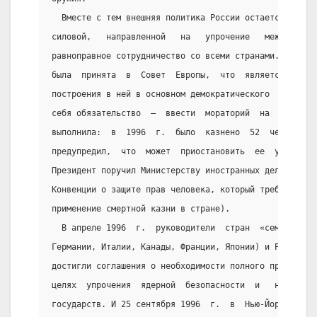
  Вместе с тем внешняя политика России остается не  к
силовой,   направленной   на   упрочение   международ
равноправное сотрудничество со всеми странами.  В  фе
была  принята  в  Совет  Европы,  что  является   меж
построения в ней в основном демократического  обществ
себя обязательство  —  ввести  мораторий  на  смертну
выполнила:  в  1996  г.  было  казнено  52  человека,
предупредил,  что  может  приостановить  ее  участие.
Президент поручил Министерству иностранных дел  подпи
Конвенции о защите прав человека, который требует в т
применение смертной казни в стране).
  В апреле 1996  г.  руководители  стран  «семерки»  
Германии, Италии, Канады, Франции, Японии) и России, 
достигли соглашения о необходимости полного прекращен
целях  упрочения  ядерной  безопасности  и   нерасшир
государств. И 25 сентября 1996  г.  в  Нью-Йорке  был