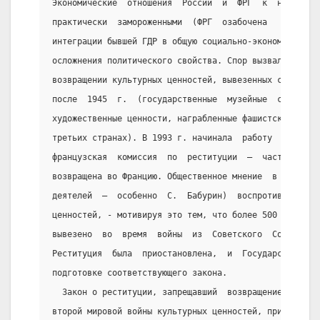
Экономические  отношения  России  и  ФРГ  к  настояще
практически  замороженными  (ФРГ  озабочена   собстве
интеграции бывшей ГДР в общую социально-экономическую
осложнения политического свойства. Спор вызвал вопрос
возвращении культурных ценностей, вывезенных советско
после  1945  г.  (государственные  музейные  собрания
художественные ценности, награбленные фашистской Герм
третьих странах). В 1993 г. начинала  работу  совмест
французская  комиссия  по  реституции  —  часть  архи
возвращена во Францию. Общественное мнение  в  России
деятелей  —  особенно  С.  Бабурин)  воспротивилось  
ценностей, - мотивируя это тем, что более 500 тыс. му
вывезено  во  время  войны  из  Советского  Союза  и 
Реституция  была  приостановлена,  и  Государственная
подготовке соответствующего закона.
  Закон о реституции, запрещавший  возвращение  перем
второй мировой войны культурных ценностей, причислявш