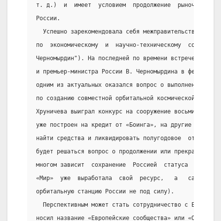
т. д.)  и  имеет  условием  продолжение  рыночных  ре
России.
  Успешно зарекомендовала себя межправительственная к
по  экономическому  и  научно-техническому  сотруднич
Черномырдин"). На последней по времени встрече вице-п
и премьер-министра России В. Черномырдина в феврале  
одним из актуальных оказался вопрос о выполнении Росс
по созданию совместной орбитальной космической станци
Хруничева выиграл конкурс на сооружение восьми  модул
уже построен на кредит от «Боинга», на другие  денег 
найти средства и ликвидировать полугодовое  отставани
будет решаться вопрос о продолжении или прекращения п
многом зависит  сохранение  Россией  статуса  космиче
«Мир»  уже  выработала  свой  ресурс,   а   самостоят
орбитальную станцию России не под силу).
  Перспективным может стать сотрудничество с Европейс
носил название «Европейские сообщества» или «Общий ры