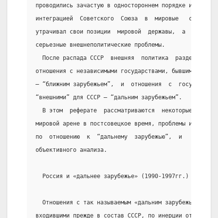
проводились зачастую в одностороннем порядке и  не  с
интеграцией  Советского  Союза  в  мировые   сообщест
утрачивал свои позиции  мировой  державы,  а  новой  
серьезные внешнеполитические проблемы.
  После распада СССР  внешняя  политика  разделилась 
отношения с независимыми государствами, бывшими ранее
– “ближним зарубежьем”,  и  отношения  с  государства
“внешними” для СССР – “дальним зарубежьем”.
  В этом  реферате  рассматриваются  некоторые  событ
мировой арене в постсовецкое время, проблемы и решени
по  отношению  к  “дальнему  зарубежью”,  и   предпри
объективного анализа.
  Россия и «дальнее зарубежье» (1990-1997гг.)
  Отношения с так называемым «дальним зарубежьем»,  т
входившими прежде в состав СССР, по инерции от  совет