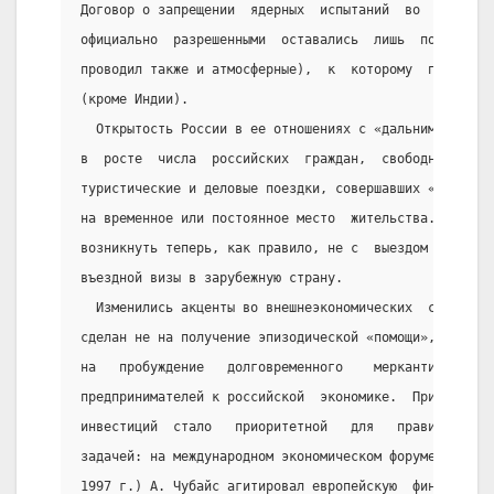
Договор о запрещении  ядерных  испытаний  во  всех  с
официально  разрешенными  оставались  лишь  подземные
проводил также и атмосферные),  к  которому  присоеди
(кроме Индии).
  Открытость России в ее отношениях с «дальним зарубе
в  росте  числа  российских  граждан,  свободно  выез
туристические и деловые поездки, совершавших «челночн
на временное или постоянное место  жительства.  Форма
возникнуть теперь, как правило, не с  выездом  из  Ро
въездной визы в зарубежную страну.
  Изменились акценты во внешнеэкономических  связях  
сделан не на получение эпизодической «помощи», разовы
на   пробуждение   долговременного    меркантильного 
предпринимателей к российской  экономике.  Привлечени
инвестиций  стало   приоритетной   для   правительств
задачей: на международном экономическом форуме в Даво
1997 г.) А. Чубайс агитировал европейскую  финансовую