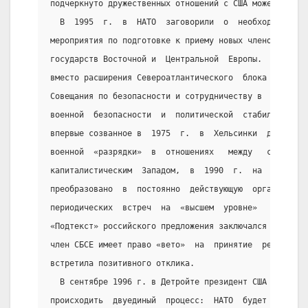
подчеркнуто дружественных отношений с США может закон
  В  1995  г.  в  НАТО  заговорили  о  необходимости 
мероприятия по подготовке к приему новых членов  —  б
государств Восточной и  Центральной  Европы.  Россия 
вместо расширения Североатлантического  блока  повыси
Совещания по безопасности и сотрудничеству в  Европе 
военной  безопасности  и  политической  стабильности 
впервые созванное в  1975  г.  в  Хельсинки  для  пол
военной  «разрядки»  в  отношениях   между   социалис
капиталистическим  Западом,  в  1990  г.  на  парижск
преобразовано  в  постоянно  действующую  организацию
периодических  встреч  на  «высшем  уровне»   и   рег
«Подтекст» российского предложения заключался в том, 
член СБСЕ имеет право «вето»  на  принятие  решений. 
встретила позитивного отклика.
  В сентябре 1996 г. в Детройте президент США Б. Клин
происходить  двуединый  процесс:  НАТО  будет  расшир