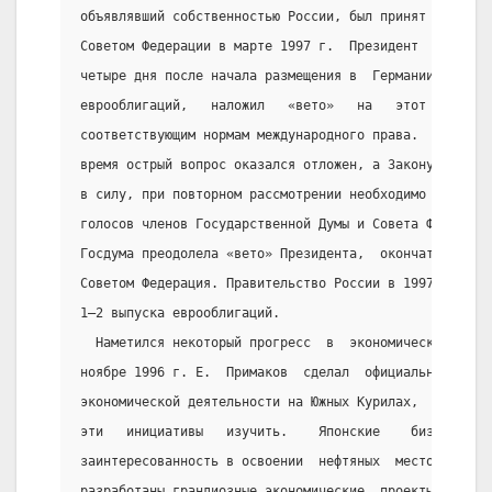
объявлявший собственностью России, был принят Госдумо
Советом Федерации в марте 1997 г.  Президент  Б.  Ель
четыре дня после начала размещения в  Германии  второ
еврооблигаций,   наложил   «вето»   на   этот   закон
соответствующим нормам международного права.  Таким  
время острый вопрос оказался отложен, а Закону о рест
в силу, при повторном рассмотрении необходимо получит
голосов членов Государственной Думы и Совета Федераци
Госдума преодолела «вето» Президента,  окончательное 
Советом Федерация. Правительство России в 1997  г.  н
1—2 выпуска еврооблигаций.
  Наметился некоторый прогресс  в  экономических  кон
ноябре 1996 г. Е.  Примаков  сделал  официальное  пре
экономической деятельности на Южных Курилах,  японска
эти   инициативы   изучить.    Японские    бизнесмены
заинтересованность в освоении  нефтяных  месторождени
разработаны грандиозные экономические  проекты  Сахал