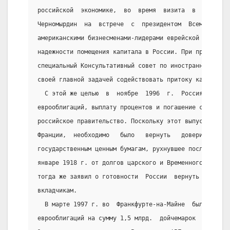
российской  экономике,  во  время  визита  в  США  (ф
Черномырдин  на  встрече  с  президентом  Всемирного 
американскими бизнесменами-лидерами еврейской общины 
надежности помещения капитала в России. При правитель
специальный Консультативный совет по иностранным инве
своей главной задачей содействовать притоку капиталов
  С этой же целью  в  ноябре  1996  г.  Россия  осуще
еврооблигаций, выплату процентов и погашение стоимост
российское правительство. Поскольку этот выпуск  в  о
Франции,  необходимо   было   вернуть   доверие   фра
государственным ценным бумагам, рухнувшее после отказ
январе 1918 г. от долгов царского и Временного правит
тогда же заявил о готовности  России  вернуть  «царск
вкладчикам.
  В марте 1997 г. во  Франкфурте-на-Майне  был  предс
еврооблигаций на сумму 1,5 млрд.  дойчемарок  со  сро