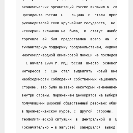
экономических организаций Россию включил в  свой  сос
Президента России  Б.  Ельцина  и  стали  приглашать 
руководителей семи крупнейших государств,  но  официа
«семерки» включена не  была,  и  статус  наибольшего 
торговле  ей  был  предоставлен  всего  на   один   г
гуманитарную поддержку продовольствием, медикаментами
многомиллиардной финансовой помощи не последовало.
  С начала 1994 г. МИД России  вместо  основополагающ
интересов  с  США  стал  выдвигать  новый  внешнеполи
необходимости соблюдения собственных национальных инт
стороны, это было вызвано некоторым изменением расста
внутри страны: поражением демократов на выборах в Дум
получившими широкий общественный резонанс обвинениями
в проамериканском курсе. С  другой  стороны,  к  этом
геополитической ситуации  в  Центральной  и  Восточно
(окончательно — в августе)  завершался  вывод  россий