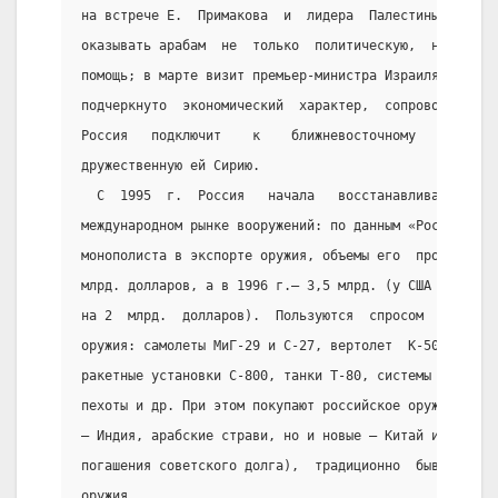
на встрече Е.  Примакова  и  лидера  Палестины  Я.  А
оказывать арабам  не  только  политическую,  но  и  в
помощь; в марте визит премьер-министра Израиля В. Нет
подчеркнуто  экономический  характер,  сопровождался 
Россия   подключит    к    ближневосточному    урегул
дружественную ей Сирию.
  С  1995  г.  Россия   начала   восстанавливать   ут
международном рынке вооружений: по данным «Росвооруже
монополиста в экспорте оружия, объемы его  продаж  со
млрд. долларов, а в 1996 г.— 3,5 млрд. (у США объем п
на 2  млрд.  долларов).  Пользуются  спросом  наиболе
оружия: самолеты МиГ-29 и С-27, вертолет  К-50  («Чер
ракетные установки С-800, танки Т-80, системы залпово
пехоты и др. При этом покупают российское оружие не т
— Индия, арабские страви, но и новые — Китай и  даже 
погашения советского долга),  традиционно  бывшая  им
оружия.