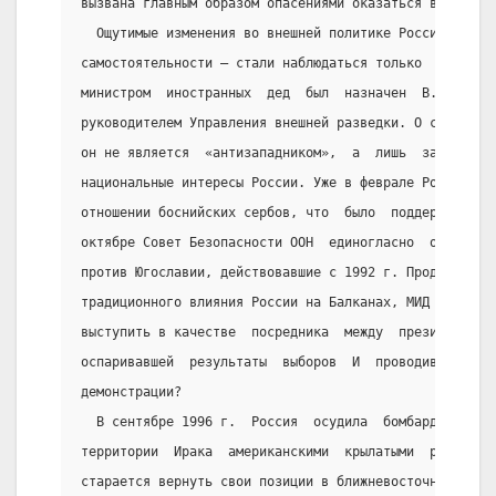
вызвана главным образом опасениями оказаться в полити
  Ощутимые изменения во внешней политике Россия — рос
самостоятельности — стали наблюдаться только  с  1996
министром  иностранных  дед  был  назначен  В.   Прим
руководителем Управления внешней разведки. О себе Е. 
он не является  «антизападником»,  а  лишь  защищает 
национальные интересы России. Уже в феврале Россия от
отношении боснийских сербов, что  было  поддержано  и
октябре Совет Безопасности ООН  единогласно  отменил 
против Югославии, действовавшие с 1992 г. Продолжая л
традиционного влияния России на Балканах, МИД в  янва
выступить в качестве  посредника  между  президентом 
оспаривавшей  результаты  выборов  И  проводившей  не
демонстрации?
  В сентябре 1996 г.  Россия  осудила  бомбардировку 
территории  Ирака  американскими  крылатыми  ракетами
старается вернуть свои позиции в ближневосточном урег