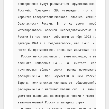
одновременно будут развиваться  дружественные  отноше
Россией.  Президент  США  утверждал,  что  с  окончан
характер Североатлантического  альянса  изменился,  о
безопасности  России.  В  то  же  время   необходимос
мотивировалась  опасной  непредсказуемостью  внутрипо
России (в частности, событиями октября 1993 г. и нача
декабре 1994 г.) Предполагалось, что  НАТО  и  дружес
могли бы противостоять экспансии исламских террористи
  Россия не согласилась с таким подходом, утверждая, 
военного  нападения  НАТО,  но   считает   сосредоточ
группировки  вблизи  своих  границ  потенциально  опа
расширение НАТО при  неучастии  в  нем  России  означ
Европы, политическую изоляцию от  общеевропейского  п
расширение НАТО нарушает баланс сил,  а  значит  и  с
ущемляет национальные интересы России и может серьезн
взаимоотношений России и западных стран.
  В июле 1997 г. на сессии  Совета  НАТО  в  Мадриде 