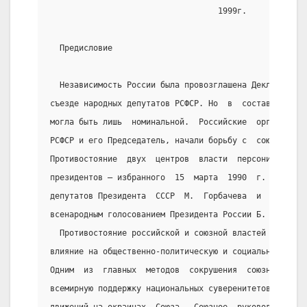
                                   1999г.
  Предисловие
  Независимость России была провозглашена Декларацией
съезде народных депутатов РСФСР. Но  в  составе  СССР
могла быть лишь  номинальной.  Российские  органы  вл
РСФСР и его Председатель, начали борьбу с  союзными  
Противостояние  двух  центров  власти  персонифициров
президентов – избранного  15  марта  1990  г.  на  со
депутатов Президента  СССР  М.  Горбачева  и  избранн
всенародным голосованием Президента России Б. Ельцина
  Противостояние российской и союзной властей  оказыв
влияние на общественно-политическую и социально-эконо
Одним  из  главных  методов  сокрушения  союзного  це
всемирную поддержку национальных суверенитетов,  проб
движений на окраинах  Союза.  Союзное  руководство  в