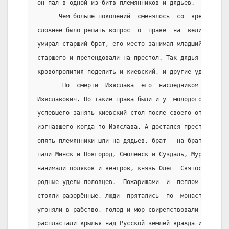
он пал в одной из битв племянников и дядьев.
      Чем больше поколений  сменялось  со  времён  Яр
сложнее было решать вопрос  о  праве  на  великокняже
умирал старший брат, его место занимал младший, но уж
старшего и претендовали на престол. Так дядья и племя
кровопролития поделить и киевский, и другие уделы.
       По  смерти  Изяслава  его  наследником  мог  б
Изяславович. Но такие права были и у  молодого  Олега
успевшего занять киевский стол после своего отца, Свя
изгнавшего когда-то Изяслава. А достался престол их д
опять племянники шли на дядьев, брат – на брата. Под 
пали Минск и Новгород, Смоленск и Суздаль, Муром  и  
нанимали поляков и венгров, князь Олег  Святославович
родные уделы половцев.  Пожарищами  и  пеплом  покрыв
стояли разорённые, люди  прятались  по  монастырям,  
угоняли в рабство, голод и мор свирепствовали в  горо
распластали крылья над Русской землёй вражда и несогл