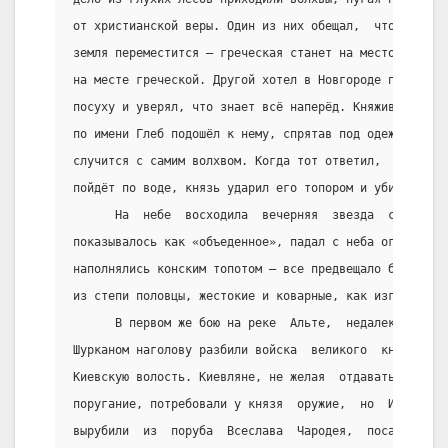
от христианской веры. Один из них обещал,  что  Днепр
земля переместится – греческая станет на место русско
на месте греческой. Другой хотел в Новгороде пройти п
посуху и уверял, что знает всё наперёд. Княживший тог
по имени Глеб подошёл к нему, спрятав под одеждою топ
случится с самим волхвом. Когда тот ответил,  что  со
пойдёт по воде, князь ударил его топором и убил.
      На  небе  восходила  вечерняя  звезда  с  крова
показывалось как «объеденное», падал с неба огненный 
наполнялись конским топотом – все предвещало беду. И 
из степи половцы, жестокие и коварные, как изгнанные 
      В первом же бою на реке  Альте,  недалеко  от  
Шурканом наголову разбили войска  великого  князя  Из
Киевскую волость. Киевляне, не желая  отдавать  землю
поругание, потребовали у князя  оружие,  но  Изяслав 
вырубили  из  поруба  Всеслава  Чародея,  посадили  е