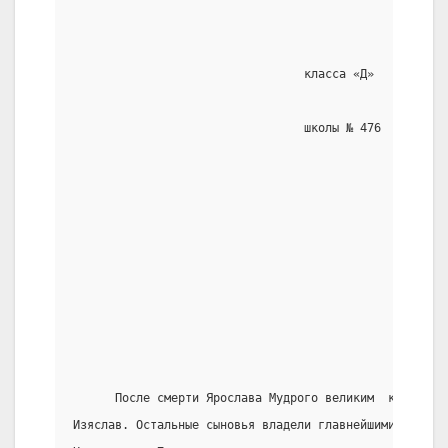
                                                     
                                 класса «Д»
                                                     
                                 школы № 476
                                                     
                                                     
      После смерти Ярослава Мудрого великим  князем  
Изяслав. Остальные сыновья владели главнейшими тогда 