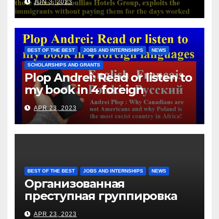
JUN 3, 2023
with those from the Koullias
Hotels Group, exploits the
immigrants without paying
them for the days worked
BEST OF THE BEST
JOBS AND INTERNSHIPS
NEWS
SCHOLARSHIPS AND GRANTS
Plop Andrei: Read or listen to
my book in 4 foreign
languages
APR 23, 2023
BEST OF THE BEST
JOBS AND INTERNSHIPS
NEWS
Организованная
преступная группировка
под руководством Игоря
APR 23, 2023