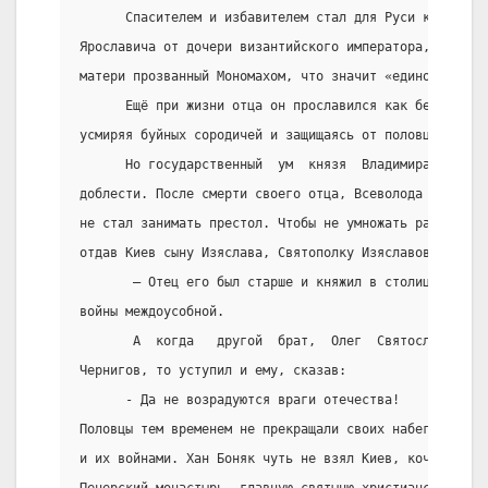
      Спасителем и избавителем стал для Руси князь Вл
Ярославича от дочери византийского императора, по име
матери прозванный Мономахом, что значит «единоборец».
      Ещё при жизни отца он прославился как бесстрашн
усмиряя буйных сородичей и защищаясь от половцев.
      Но государственный  ум  князя  Владимира  прево
доблести. После смерти своего отца, Всеволода Ярослав
не стал занимать престол. Чтобы не умножать распрю, о
отдав Киев сыну Изяслава, Святополку Изяславовичу:
       – Отец его был старше и княжил в столице раньш
войны междоусобной.
       А  когда   другой  брат,  Олег  Святославович,
Чернигов, то уступил и ему, сказав:
      - Да не возрадуются враги отечества!
Половцы тем временем не прекращали своих набегов, пол
и их войнами. Хан Боняк чуть не взял Киев, кочевники 
Печерский монастырь, главную святыню христианской Рус