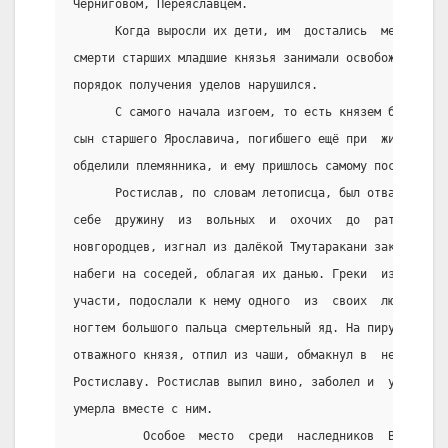
Черниговом, Переяславцем.
      Когда выросли их дети, им  достались  меньшие  
смерти старших младшие князья занимали освобождавшиес
порядок получения уделов нарушился.
      С самого начала изгоем, то есть князем без удел
сын старшего Ярославича, погибшего ещё при  жизни  Яр
обделили племянника, и ему пришлось самому постоять з
      Ростислав, по словам летописца, был отважен и  
себе  дружину  из  вольных  и  охочих  до  ратных  по
новгородцев, изгнал из далёкой Тмутаракани законного 
набеги на соседей, облагая их данью. Греки  из  Херсо
участи, подослали к нему одного  из  своих  людей.  Х
ногтем большого пальца смертельный яд. На пиру  он  п
отважного князя, отпил из чаши, обмакнул в  неё  ядов
Ростиславу. Ростислав выпил вино, заболел и  умер.  Н
умерла вместе с ним.
          Особое  место  среди  наследников  Владимир