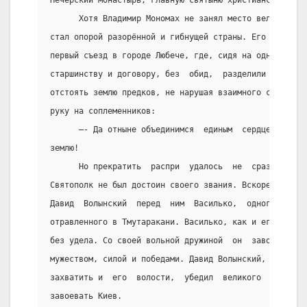
      Хотя Владимир Мономах не занял место великого к
стал опорой разорённой и гибнущей страны. Его усилиям
первый съезд в городе Любече, где, сидя на одном  ков
старшинству и договору, без  обид,  разделили  уделы,
отстоять землю предков, не нарушая взаимного соглашен
руку на соплеменников:
      –- Да отныне объединимся  единым  сердцем  и  б
землю!
      Но прекратить  распри  удалось  не  сразу.  Вел
Святополк не был достоин своего звания. Вскоре после 
Давид  Волынский  перед  ним  Василько,  одного  из  
отравленного в Тмутаракани. Василько, как и его отец,
без удела. Со своей вольной дружиной  он  завоевал  П
мужеством, силой и победами. Давид Волынский, боясь, 
захватить и  его  волости,  убедил  великого  князя, 
завоевать Киев.