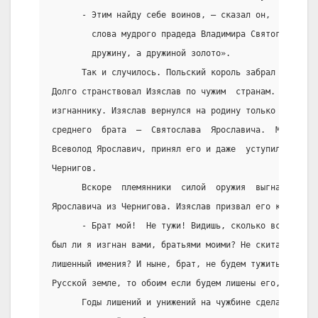
      - Этим найду себе воинов, – сказал он,  надеясь
        слова мудрого прадеда Владимира Святого: «Не 
        дружину, а дружиной золото».
      Так и случилось. Польский король забрал  казну,
Долго странствовал Изяслав по чужим  странам.  Но  ни
изгнаннику. Изяслав вернулся на родину только после с
среднего  брата  –  Святослава  Ярославича.  Младший,
Всеволод Ярославич, принял его и даже  уступил  ему, 
Чернигов.
      Вскоре  племянники  силой  оружия  выгнали  доб
Ярославича из Чернигова. Изяслав призвал его к себе в
      - Брат мой!  Не тужи! Видишь, сколько всего со 
был ли я изгнан вами, братьями моими? Не скитался ли 
лишенный имения? И ныне, брат, не будем тужить.  Если
Русской земле, то обоим если будем лишены его, то оба
      Годы лишений и унижений на чужбине сделали Изяс