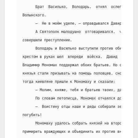
      Брат  Василько,  Володарь,  отнял  ослеплённого
Волынского.
      –  Не в моём уделе, – оправдывался Давид.
      А Святополк малодушно  отговаривался,  что  не 
совершили преступление.
      Володарь и Василько выступили против обидчиков.
крестом в руках шел  впереди  войска.  Давид  и  Свят
Владимир Мономах поддержал обоих братьев. Но снова на
князья стали призывать на помощь половцев, снова запы
тогда киевляне пришли к Мономаху и сказали:
      – Молим, княже, тебя и братьев твоих, да не пог
      По словам летописца, Мономах отчаялся до слёз:
      –  Воистину отцы наши и деды собирали землю  Ру
погубить!
      Мономаху удалось собрать князей на второй съезд
примирить враждующих и объединить их против внешних в