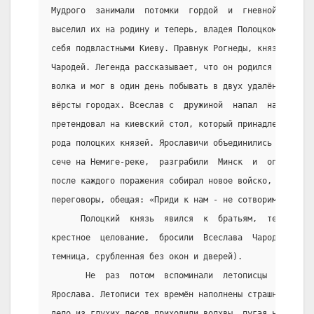
Мудрого  занимали  потомки  гордой  и  гневной  Рогне
выселил их на родину и теперь, владея Полоцком и  Мин
себя подвластными Киеву. Правнук Рогнеды, князь  Всес
Чародей. Легенда рассказывает, что он родился в рубаш
волка и мог в один день побывать в двух удалённых дру
вёрсты городах. Всеслав с  дружиной  напал  на  Псков
претендовал на киевский стол, который принадлежал ему
рода полоцких князей. Ярославичи объединились и разби
сече на Немиге-реке,  разграбили  Минск  и  опустошил
после каждого поражения собирал новое войско, и Яросл
переговоры, обещая: «Приди к нам - не сотворим тебе з
      Полоцкий  князь  явился  к  братьям,  те  схват
крестное  целование,  бросили  Всеслава  Чародея  в  
темница, срубленная без окон и дверей).
       Не  раз  потом  вспоминали  летописцы  клятвоп
Ярослава. Летописи тех времён наполнены страшными пре
дело из глухих лесов приходили волхвы, пугая народ и 