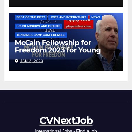
Рижкова (Ryzhkov Ihor) и
Марии Соколовой
BEST OF THE BEST
JOBS AND INTERNSHIPS
NEWS
SCHOLARSHIPS AND GRANTS
TRAININGS,CAMP,CONFERENCES
McCain Fellowship for
Freedom 2023 for Young
Leaders
JAN 3, 2023
CVNextJob
International Jobs - Find a job