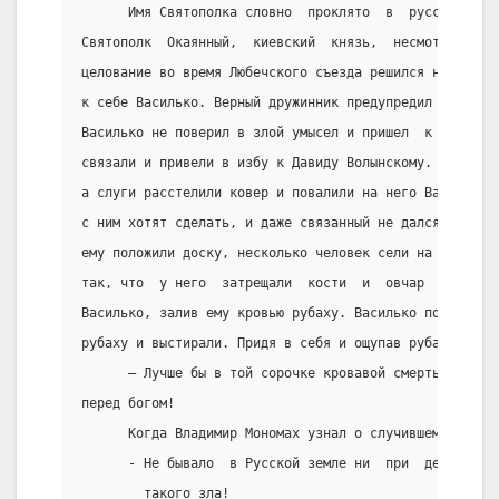
      Имя Святополка словно  проклято  в  русской  ис
Святополк  Окаянный,  киевский  князь,  несмотря  на 
целование во время Любечского съезда решился на прест
к себе Василько. Верный дружинник предупредил своего 
Василько не поверил в злой умысел и пришел  к  Святоп
связали и привели в избу к Давиду Волынскому. Овчар Д
а слуги расстелили ковер и повалили на него Василько.
с ним хотят сделать, и даже связанный не дался предат
ему положили доску, несколько человек сели на неё,  п
так, что  у него  затрещали  кости  и  овчар  по  име
Василько, залив ему кровью рубаху. Василько потерял с
рубаху и выстирали. Придя в себя и ощупав рубаху, Вас
      – Лучше бы в той сорочке кровавой смерть принял
перед богом!
      Когда Владимир Мономах узнал о случившемся, то 
      - Не бывало  в Русской земле ни  при  дедах  на
        такого зла!