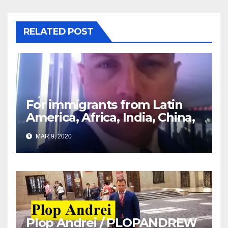
RELATED POST
For immigrants from Latin
America, Africa, India, China,
etc. you must read this
MAR 9, 2020
article
Plop Andrei / PLOPANDREW