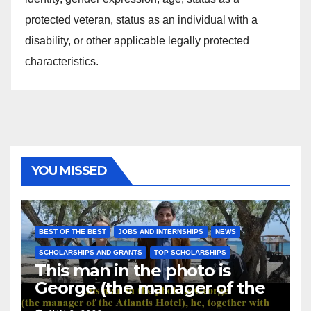
protected veteran, status as an individual with a
disability, or other applicable legally protected
characteristics.
YOU MISSED
BEST OF THE BEST
JOBS AND INTERNSHIPS
NEWS
SCHOLARSHIPS AND GRANTS
TOP SCHOLARSHIPS
This man in the photo is
George (the manager of the
Atlantis Hotel), he, together