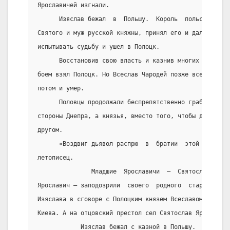
Ярославичей изгнали.
      Изяслав бежал  в  Польшу.  Король  польский,  с
Святого и муж русской княжны, принял его и дал  войск
испытывать судьбу и ушел в Полоцк.
      Восстановив свою власть и казнив многих киевлян
боем взял Полоцк. Но Всеслав Чародей позже все-таки о
потом и умер.
      Половцы продолжали беспрепятственно грабить  Ру
стороны Днепра, а князья, вместо того, чтобы дать им 
другом.
      «Воздвиг дьявол распрю  в  братии  этой  –  Яро
летописец.
               Младшие  Ярославичи  –  Святослав  Яро
Ярославич – заподозрили  своего  родного  старшего  б
Изяслава в сговоре с Полоцким князем Всеславом Чароде
Киева. А на отцовский престол сел Святослав Ярославич
            Изяслав бежал с казной в Польшу.