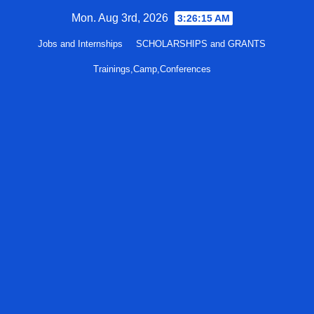
Skip
Mon. Aug 3rd, 2026
3:26:16 AM
to
Jobs and Internships
SCHOLARSHIPS and GRANTS
content
Trainings,Camp,Conferences