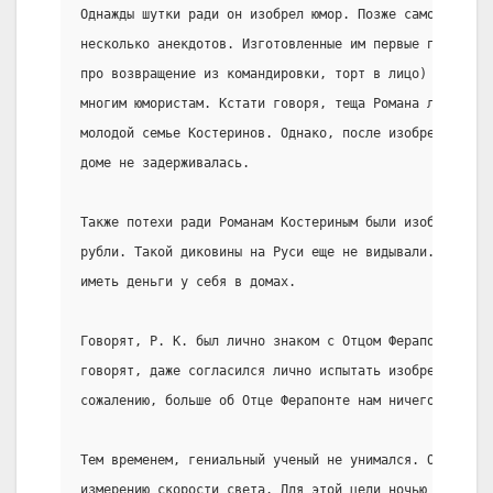
Однажды шутки ради он изобрел юмор. Позже самостоятел
несколько анекдотов. Изготовленные им первые примитив
про возвращение из командировки, торт в лицо) и по се
многим юмористам. Кстати говоря, теща Романа любила п
молодой семье Костеринов. Однако, после изобретения к
доме не задерживалась.
Также потехи ради Романам Костериным были изобретены 
рубли. Такой диковины на Руси еще не видывали. Многие
иметь деньги у себя в домах.
Говорят, Р. К. был лично знаком с Отцом Ферапонтом. О
говорят, даже согласился лично испытать изобретенный 
сожалению, больше об Отце Ферапонте нам ничего не изв
Тем временем, гениальный ученый не унимался. Он прове
измерению скорости света. Для этой цели ночью разводи