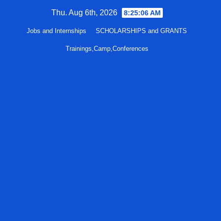
Skip
Thu. Aug 6th, 2026
8:25:07 AM
to
Jobs and Internships
SCHOLARSHIPS and GRANTS
content
Trainings,Camp,Conferences