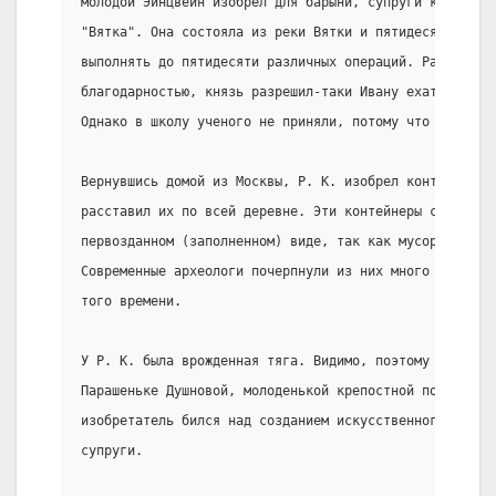
молодой Эйнцвейн изобрел для барыни, супруги князя, с
"Вятка". Она состояла из реки Вятки и пятидесяти баб,
выполнять до пятидесяти различных операций. Растроган
благодарностью, князь разрешил-таки Ивану ехать в сто
Однако в школу ученого не приняли, потому что от него
Вернувшись домой из Москвы, Р. К. изобрел контейнеры 
расставил их по всей деревне. Эти контейнеры сохранил
первозданном (заполненном) виде, так как мусоровозов 
Современные археологи почерпнули из них много интерес
того времени.
У Р. К. была врожденная тяга. Видимо, поэтому он вско
Парашеньке Душновой, молоденькой крепостной поэтессе.
изобретатель бился над созданием искусственного интел
супруги.