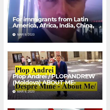
For immigrants from Latin
America, Africa, India, China,
etc. you must read this
MAR 9, 2020
article
Plop Andrei / PLOPANDREW
(Moldova) ABOUT ME-
DESPRE MINE
MAR 9, 2020