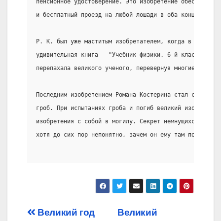
пенсионное удостоверение. Это изобретение обеспечило 
и бесплатный проезд на любой лошади в оба конца.
Р. К. был уже маститым изобретателем, когда в руки ем
удивительная книга - "Учебник физики. 6-й класс". Эта
перепахала великого ученого, перевернув многие его пр
Последним изобретением Романа Костерина стал самозака
гроб. При испытаниях гроба и погиб великий изобретате
изобретения с собой в могилу. Секрет немнущихся брюк 
хотя до сих пор непонятно, зачем он ему там понадобил
Post
Великий год
Великий