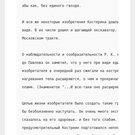
абы как, без единого гвоздя.
И все же некоторые изобретения Костерина дошли до нас
виде. В их числе дошел и шагающий экскаватор, обнаруж
Московском тракте.
О наблюдательности и сообразительности Р. К. ходили л
до Павлова он заметил, что у него при виде еды течет 
изобретателя в очередной раз сжигали на костре, он об
нагревания тела расширяются, о чем и прокричал односе
пламя. (Знаменитое "...И все-таки оно расширяется!...
Целью жизни изобретателя было создать такие грабли, н
бы безбоязненно наступать. Он очень много эксперимент
сказалось на его здоровье, и без того слабом. Правда,
предусмотрительный Костреин подготовился неплохо, изо