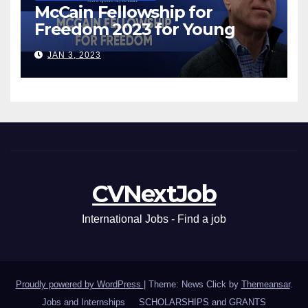
McCain Fellowship for
Freedom 2023 for Young
Leaders
JAN 3, 2023
CVNextJob
International Jobs - Find a job
Proudly powered by WordPress
|
Theme: News Click by
Themeansar
.
Jobs and Internships
SCHOLARSHIPS and GRANTS