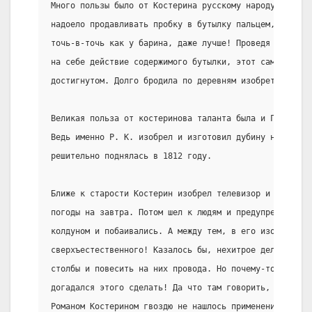
Много пользы было от Костерина русскому народу. Однаж
надоело продавливать пробку в бутылку пальцем, он изо
точь-в-точь как у барина, даже лучше! Проведя испытан
на себе действие содержимого бутылки, этот самородок 
достигнутом. Долго бродила по деревням изобретенная Р
Великая польза от костеринова таланта была и Государс
Ведь именно Р. К. изобрел и изготовил дубину народной
решительно поднялась в 1812 году.
Ближе к старости Костерин изобрел телевизор и смотрел
погоды на завтра. Потом шел к людям и предупреждал их
колдуном и побаивались. А между тем, в его изобретени
сверхъестественного! Казалось бы, нехитрое дело - вко
столбы и повесить на них провода. Hо почему-то никто,
догадался этого сделать! Да что там говорить, если да
Романом Костерином гвоздю не нашлось применения, хотя