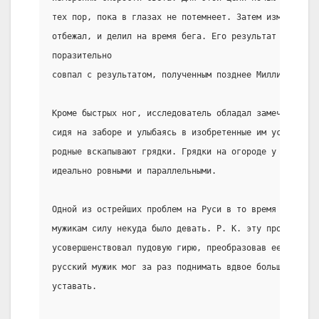
тех пор, пока в глазах не потемнеет. Затем измерял ра
отбежал, и делил на время бега. Его результат (280 00
поразительно
совпал с результатом, полученным позднее Милликеном.
Кроме быстрых ног, исследователь обладал замечательны
сидя на заборе и улыбаясь в изобретенные им усы, И. К
родные вскапывают грядки. Грядки на огороде у Костери
идеально ровными и параллельными.
Одной из острейших проблем на Руси в то время было то
мужикам силу некуда было девать. Р. К. эту проблему с
усовершенствовал пудовую гирю, преобразовав ее в двух
русский мужик мог за раз поднимать вдвое больше пудов
уставать.