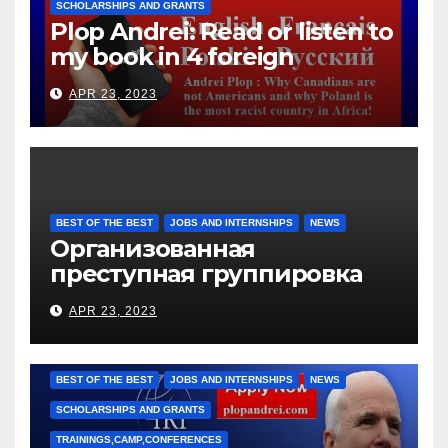
SCHOLARSHIPS AND GRANTS
Plop Andrei: Read or listen to
my book in 4 foreign
languages
APR 23, 2023
BEST OF THE BEST
JOBS AND INTERNSHIPS
NEWS
Организованная
преступная группировка
под руководством Игоря
APR 23, 2023
Рижкова (Ryzhkov Ihor) и
Марии Соколовой
BEST OF THE BEST
JOBS AND INTERNSHIPS
NEWS
SCHOLARSHIPS AND GRANTS
TRAININGS,CAMP,CONFERENCES