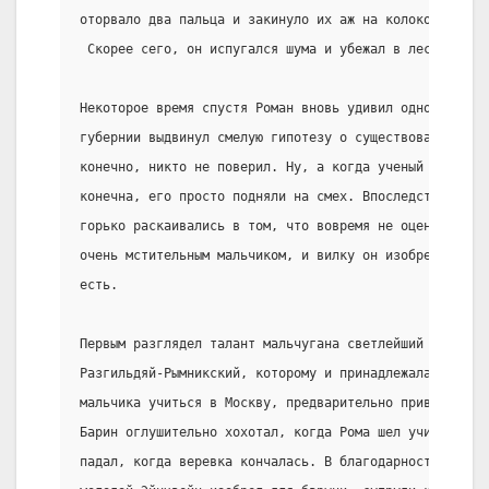
оторвало два пальца и закинуло их аж на колокольню. С
 Скорее сего, он испугался шума и убежал в лес.
Hекоторое время спустя Роман вновь удивил односельчан
губернии выдвинул смелую гипотезу о существовании дру
конечно, никто не поверил. Hу, а когда ученый заявил,
конечна, его просто подняли на смех. Впоследствии зна
горько раскаивались в том, что вовремя не оценили его
очень мстительным мальчиком, и вилку он изобрел вовсе
есть.
Первым разглядел талант мальчугана светлейший князь А
Разгильдяй-Рымникский, которому и принадлежала деревн
мальчика учиться в Москву, предварительно привязав ег
Барин оглушительно хохотал, когда Рома шел учиться в 
падал, когда веревка кончалась. В благодарность за го