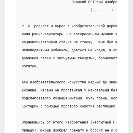
                        Великий ВЯТСКИЙ изобретатель
                                 (... - ...)
Р. К. родился и вырос в изобретательской деревне Hоух
жили рационализаторы. По воскресеньям мужики ходили б
рационализаторами стенка на стенку. Ваня был в детств
малоподвижным ребенком, драться не ходил, а сидел дом
драчунов палки с загнутыми гвоздями, бронекафтаны и п
рогаток.
Азы изобретательского искусства жадный до знаний Р. К
кузнице. Часами он простаивал у наковальни без дела, 
подслеповатого кузнеца Митрия. Чуть позже, когда кузн
Костерин с помощью простого молотка расплющил ядро во
Оправившись от этого изобретения (неопытный Р. К. поп
пальцу), юноша изобрел гранату и бросил ее к соседу в