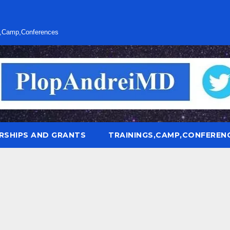
s,Camp,Conferences
RSHIPS AND GRANTS
TRAININGS,CAMP,CONFEREN