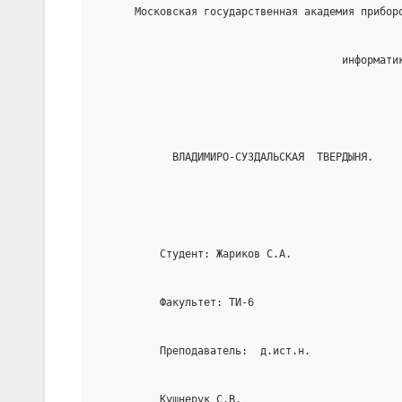
      Московская государственная академия прибор
                                       информати
            ВЛАДИМИРО-СУЗДАЛЬСКАЯ  ТВЕРДЫНЯ.
          Студент: Жариков С.А.
          Факультет: ТИ-6
          Преподаватель:  д.ист.н.
          Кушнерук С.В.