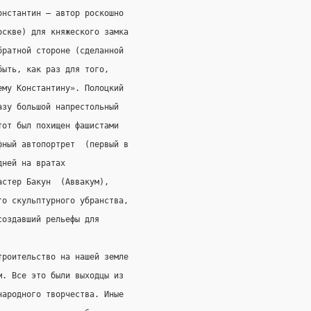
онстантин – автор роскошно
оскве) для княжеского замка
братной стороне (сделанной
быть, как раз для того,
ему Константину». Полоцкий
азу большой напрестольный
тот был похищен фашистами
фный автопортрет  (первый в
дней на вратах
астер Бакун  (Аввакум),
го скульптурного убранства,
создавший рельефы для
троительство на нашей земле
м. Все это были выходцы из
народного творчества. Иные