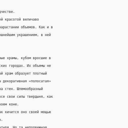
дчестве.
ей красотой величаво
нарастании объемов. Как и в
ошнейшим украшением, в ней
ные храмы, кубом вросшие в
ских городах. Их объемы не
ый храм образует плотный
а декоративная «полосатая»
на стен. Шлемообразный
все свои силы твердыня, как
воем коне.
ак кичится оно своей мощью
о.
атыря. Но та неподвижная