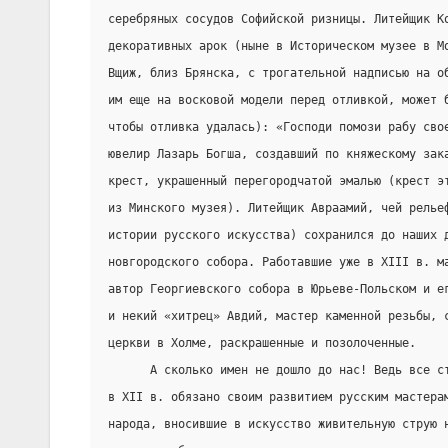
серебряных сосудов Софийской ризницы. Литейщик К
декоративных арок (ныне в Историческом музее в М
Вщиж, близ Брянска, с трогательной надписью на о
им еще на восковой модели перед отливкой, может 
чтобы отливка удалась): «Господи помози рабу сво
ювелир Лазарь Богша, создавший по княжескому зак
крест, украшенный перегородчатой эмалью (крест э
из Минского музея). Литейщик Авраамий, чей релье
истории русского искусства) сохранился до наших 
новгородского собора. Работавшие уже в XIII в. м
автор Георгиевского собора в Юрьеве-Польском и е
и некий «хитрец» Авдий, мастер каменной резьбы, 
церкви в Холме, раскрашенные и позолоченные.
      А сколько имен не дошло до нас! Ведь все с
в XII в. обязано своим развитием русским мастера
народа, вносившие в искусство живительную струю 