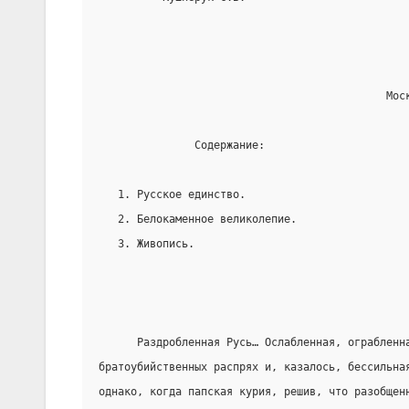
                                             Мос
               Содержание:
   1. Русское единство.
   2. Белокаменное великолепие.
   3. Живопись.
      Раздробленная Русь… Ослабленная, ограбленн
братоубийственных распрях и, казалось, бессильна
однако, когда папская курия, решив, что разобщен