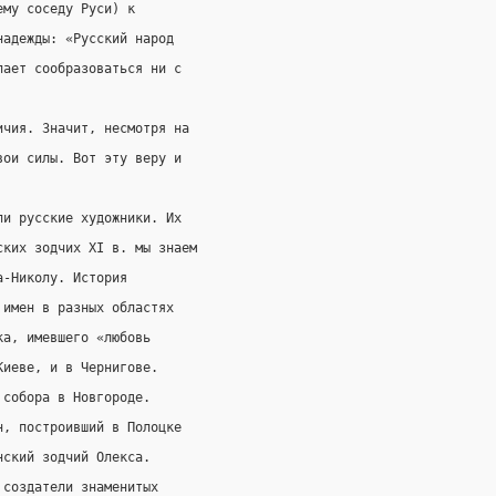
ему соседу Руси) к
надежды: «Русский народ
лает сообразоваться ни с
ичия. Значит, несмотря на
вои силы. Вот эту веру и
ли русские художники. Их
ских зодчих XI в. мы знаем
а-Николу. История
 имен в разных областях
ка, имевшего «любовь
Киеве, и в Чернигове.
 собора в Новгороде.
н, построивший в Полоцке
нский зодчий Олекса.
 создатели знаменитых