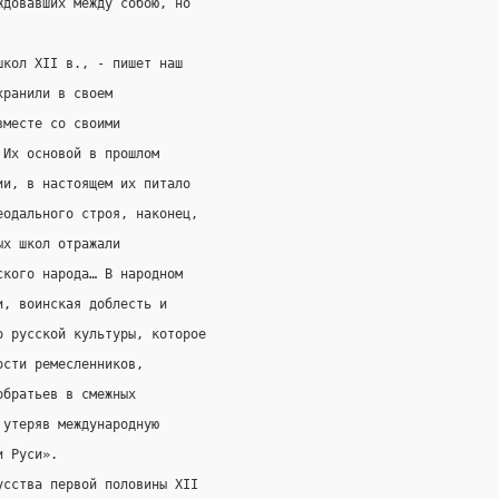
ждовавших между собою, но
школ XII в., - пишет наш
хранили в своем
вместе со своими
 Их основой в прошлом
ии, в настоящем их питало
еодального строя, наконец,
ых школ отражали
ского народа… В народном
и, воинская доблесть и
о русской культуры, которое
ости ремесленников,
обратьев в смежных
 утеряв международную
и Руси».
усства первой половины XII