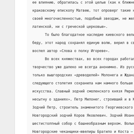
ее влиянию, обратилась с этой целью (как к ближн
краковскому епископу Матвею, тот опроверг такие 
своей многочисленностью, подобный звездам, не же
латинской, ни с греческой церковью».
      То было благодатное наследие киевского вел
беду, этот народ сохранял единую волю, верил в с
воспел автор «Слова о полку Игореве».
      Во всех княжествах, во всех городах работа
творчество уже далеко не всегда анонимно. Из рус
только вышгородских «древоделей» Молонега и Ждан
следующего столетия сохранила нам намного больше
искусства. Славный зодчий смоленского князя Рюри
несытну о зданиях», Петр Милонег, строивший и в 
Зодчий Петр, строитель знаменитого Георгиевского
Новгородский зодчий Коров Яковлевич. Зодчий Иоан
шестистолпный собор с башнеобразным верхом. Волы
Новгородские чеканщики-ювелиры Братило и Коста –