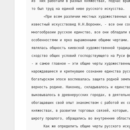
из  них работали в разных княжествах, подчас вра
то был труд на единой ниве русского искусства.
      «При всем различии местных художественных 
известный искусствовед Н.Н.Воронин, - все они со
многообразии русское единство, все они обладали 
особенностями и ярко выраженными общими чертами.
являлась общность киевской художественной традиц
сходство общих условий господствующего на Руси ф
- и самое главное – эти общие черты художественн
нарождавшееся и крепнувшее сознание единства рус
богатырском эпосе воспевалась защита родной земл
верность родине. Наконец, складывалось и единств
выковывалось в древнерусских городах, в деятельн
обогащавших свой опыт знакомством с работой их с
княжествах, в развитии торговых связей, которые,
широту прошлого, обращались во внутренние област
      Как же определить общие черты русского иск