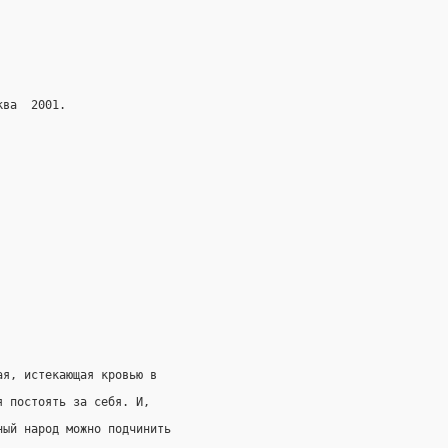
ква  2001.
ая, истекающая кровью в
я постоять за себя. И,
ный народ можно подчинить