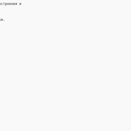
остроения и
ки.