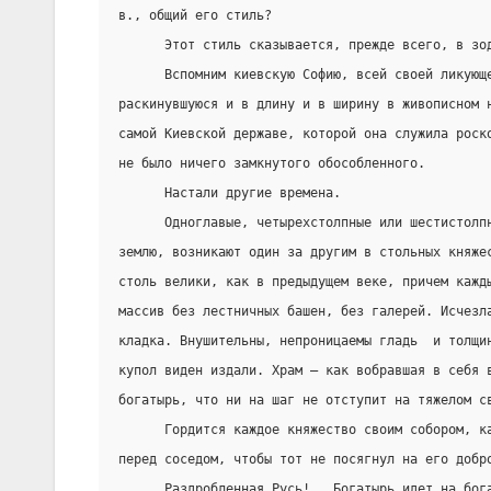
в., общий его стиль?
      Этот стиль сказывается, прежде всего, в зо
      Вспомним киевскую Софию, всей своей ликующ
раскинувшуюся и в длину и в ширину в живописном 
самой Киевской державе, которой она служила роск
не было ничего замкнутого обособленного.
      Настали другие времена.
      Одноглавые, четырехстолпные или шестистолп
землю, возникают один за другим в стольных княже
столь велики, как в предыдущем веке, причем кажд
массив без лестничных башен, без галерей. Исчезл
кладка. Внушительны, непроницаемы гладь  и толщи
купол виден издали. Храм – как вобравшая в себя 
богатырь, что ни на шаг не отступит на тяжелом с
      Гордится каждое княжество своим собором, к
перед соседом, чтобы тот не посягнул на его добр
      Раздробленная Русь!.. Богатырь идет на бог