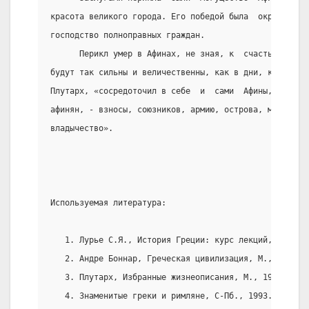
красота великого города. Его победой была  окрепшая  
господство полноправных граждан.
      Перикл умер в Афинах, не зная, к  счастью,  что
будут так сильны и величественны, как в дни, когда он
Плутарх, «сосредоточил в себе  и  сами  Афины,  и  вс
афинян, - взносы, союзников, армию, острова, море, ве
владычество».
Используемая литература:
   1. Лурье С.Я., История Греции: курс лекций, С-Пб.,
   2. Андре Боннар, Греческая цивилизация, М., 1993.
   3. Плутарх, Избранные жизнеописания, М., 1961.
   4. Знаменитые греки и римляне, С-Пб., 1993.