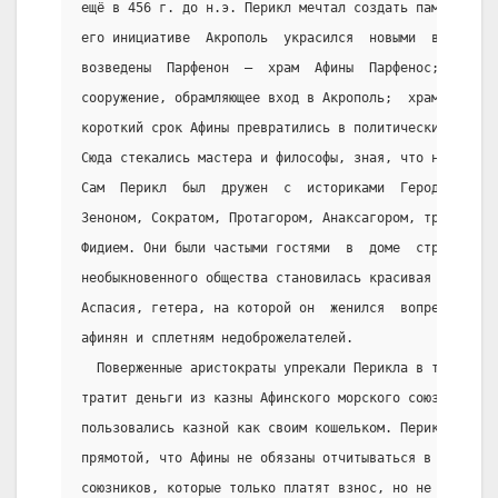
ещё в 456 г. до н.э. Перикл мечтал создать памятник в
его инициативе  Акрополь  украсился  новыми  величест
возведены  Парфенон  —  храм  Афины  Парфенос;  Пропи
сооружение, обрамляющее вход в Акрополь;  храмы  Ники
короткий срок Афины превратились в политический и кул
Сюда стекались мастера и философы, зная, что найдут у
Сам  Перикл  был  дружен  с  историками  Геродотом,  
Зеноном, Сократом, Протагором, Анаксагором, трагиком 
Фидием. Они были частыми гостями  в  доме  стратега, 
необыкновенного общества становилась красивая и  обра
Аспасия, гетера, на которой он  женился  вопреки  нео
афинян и сплетням недоброжелателей.
  Поверженные аристократы упрекали Перикла в том, что
тратит деньги из казны Афинского морского союза. Афин
пользовались казной как своим кошельком. Перикл же от
прямотой, что Афины не обязаны отчитываться в деньгах
союзников, которые только платят взнос, но не дают ни