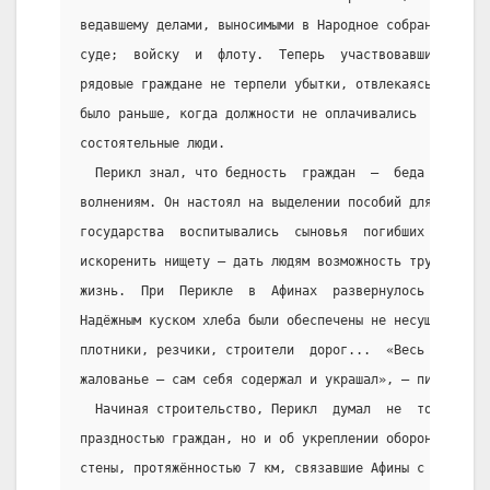
ведавшему делами, выносимыми в Народное собрание; гел
суде;  войску  и  флоту.  Теперь  участвовавшие  в  у
рядовые граждане не терпели убытки, отвлекаясь от сво
было раньше, когда должности не оплачивались  и  их  
состоятельные люди.
  Перикл знал, что бедность  граждан  —  беда  для  г
волнениям. Он настоял на выделении пособий для  сирот
государства  воспитывались  сыновья  погибших  на   в
искоренить нищету — дать людям возможность трудиться 
жизнь.  При  Перикле  в  Афинах  развернулось   гранд
Надёжным куском хлеба были обеспечены не несущие воен
плотники, резчики, строители  дорог...  «Весь  город 
жалованье — сам себя содержал и украшал», — писал Плу
  Начиная строительство, Перикл  думал  не  только  о
праздностью граждан, но и об укреплении оборонительны
стены, протяжённостью 7 км, связавшие Афины с портом 