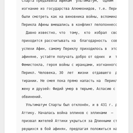
Спарта предъявила Афинам  ультиматум,  одним  из  тре
изгнание из государства Алкмеонидов, т.е. Перикла.  Н
были смотреть как на виновника войны, вспоминая, что 
Перикла Афины вмешались в конфликт пелопоннесских гор
  Давно известно, что  тому,  кто  избрал  своей  суд
приходится рассчитывать на  благодарность  современни
успехи Афин, самому Периклу приходилось в  это  время
афиняне, устаёте получать добро от одних  и  тех  же 
Фемистокла, героя войны с иранцами, изгнанного  из  А
Перикл. Человека, 30  лет  жизни  отдавшего  демократ
тирании. Не смея пока прямо напасть на  Перикла,  вра
жену и друзей: Фидий умер в тюрьме, Аспасию с  трудом
обвинений.
  Ультиматум Спарты был отклонён, и в 431 г. до н.э. 
Аттику. Началась война эллинов с эллинами  —  Пелопон
призвал жителей Аттики укрыться за Длинными стенами в
рвущихся в бой афинян, предлагая положиться на  флот,