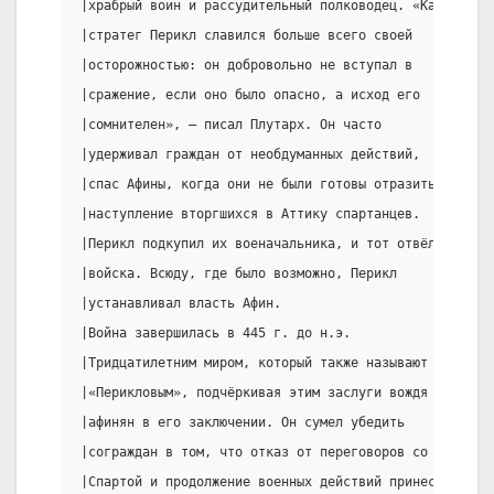
|храбрый воин и рассудительный полководец. «Как |Авто
|стратег Перикл славился больше всего своей     |в Аф
|осторожностью: он добровольно не вступал в     |что 
|сражение, если оно было опасно, а исход его    |гете
|сомнителен», — писал Плутарх. Он часто         |его 
|удерживал граждан от необдуманных действий,    |Гете
|спас Афины, когда они не были готовы отразить  |«под
|наступление вторгшихся в Аттику спартанцев.    |назы
|Перикл подкупил их военачальника, и тот отвёл  |неза
|войска. Всюду, где было возможно, Перикл       |своб
|устанавливал власть Афин.                      |обра
|Война завершилась в 445 г. до н.э.             |«гет
|Тридцатилетним миром, который также называют   |назы
|«Перикловым», подчёркивая этим заслуги вождя   |собо
|афинян в его заключении. Он сумел убедить      |Грец
|сограждан в том, что отказ от переговоров со   |почё
|Спартой и продолжение военных действий принесёт|отно