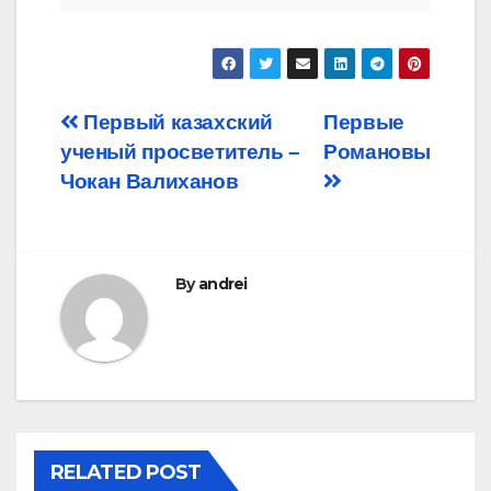
Post
Первый казахский
Первые
ученый просветитель –
Романовы
navigation
Чокан Валиханов
By
andrei
RELATED POST