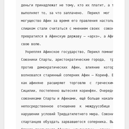
деньги принадлежат не тому, кто их платит, а тому, кт
выполняет то, за что заплачено.  Перикл  мог  позволи
могущество Афин за время его правления настолько возр
слишком стали считаться с мнением своих  союзников.  
превратился в Афинскую державу — «архэ», а Афины —  в
свою волю.
  Укрепляя Афинское государство, Перикл помнил о глав
Союзники Спарты, аристократические города,  требовали
против  демократических  Афин,  влияние  которых  быс
волновался старинный соперник Афин — Коринф. В  нём  
как афиняне  расширяют  торговлю  с  греческими  коло
Сицилии, постепенно вытесняя коринфян. Очередной конф
союзниками Спарты и Афинами, ещё больше накалил  обст
непосредственное  отношение  к  междуусобице  коринфя
нарушении условий Тридцатилетнего мира. Союзники в од
спартанцев обуздать зарвавшегося соперника. Выслушав 