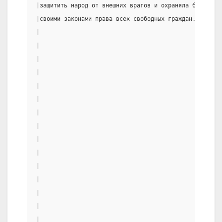
|защитить народ от внешних врагов и охраняла бы |«Сок
|своими законами права всех свободных граждан.  |со с
|                                               |чтоб
|                                               |расс
|                                               |Аспа
|                                               |собе
|                                               |даже
|                                               |орат
|                                               |кото
|                                               |    
|                                               |Пери
|                                               |Аспа
|                                               |этой
|                                               |суме
|                                               |что 
|                                               |счит
|                                               |друз