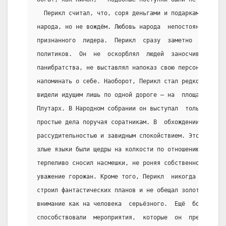
  Перикл считал, что, соря деньгами и подарками, можн
народа, но не вождём. Любовь народа  непостоянна  в  
признанного  лидера.  Перикл  сразу  заметно  выделил
политиков.  Он  не  оскорблял  людей  заносчивостью  
панибратства, не выставлял напоказ свою персону  и  н
напоминать о себе. Наоборот, Перикл стал редко  появл
видели идущим лишь по одной дороге — на  площадь  и  
Плутарх. В Народном собрании он выступал  только  в  
простые дела поручая соратникам. В  обхождении  с  лю
рассудительностью и завидным спокойствием. Это  было 
злые языки были щедры на колкости по отношению к поли
терпеливо сносил насмешки, не роняя собственного  дос
уважение горожан. Кроме того, Перикл  никогда  не  за
строил фантастических планов и не обещал золотых гор.
внимание как на человека  серьёзного.  Ещё  большему 
способствовали  мероприятия,  которые  он  предлагал 