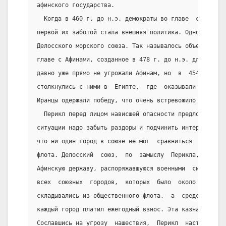
афинского государства.
  Когда в 460 г. до н.э. демократы во главе  с  Перик
первой их заботой стала внешняя политика. Одной  из  
Делосского морского союза. Так называлось объединение
главе с Афинами, созданное в 478 г. до н.э. для борьб
давно уже прямо не угрожали Афинам, но  в  454  г.  д
столкнулись с ними в  Египте,  где  оказывали  помощь
Иранцы одержали победу, что очень встревожило афинян 
  Перикл перед лицом нависшей опасности предложил сле
ситуации надо забыть раздоры и подчинить интересы сою
что ни один город в союзе не мог  сравниться  с  ними
флота. Делосский  союз,  по  замыслу  Перикла,  долже
Афинскую державу, распоряжавшуюся военными  силами  и
всех  союзных  городов,  которых  было  около  200.  
складывались из общественного флота,  а  средства  — 
каждый город платил ежегодный взнос. Эта казна хранил
Сославшись на угрозу  нашествия,  Перикл  настоял,  ч