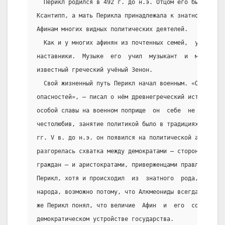
  Перикл родился в 492 г. до н.э. Отцом его был герой
Ксантипп, а мать Перикла принадлежала к знатному роду
Афинам многих видных политических деятелей.
  Как и у многих афинян из почтенных семей,  у  Перик
наставники.  Музыке  его  учил  музыкант  и  мыслител
известный греческий учёный Зенон.
  Свой жизненный путь Перикл начал военным. «Он был х
опасностей», — писал о нём древнегреческий историк Пл
особой славы на военном поприще  он  себе  не  добыл.
честолюбив, занятие политикой было в традициях его се
гг. V в. до н.э. он появился на политической арене. В
разгорелась схватка между демократами — сторонниками 
граждан — и аристократами, приверженцами правления не
Перикл, хотя и происходил  из  знатного  рода,  стал 
народа, возможно потому, что Алкмеониды всегда поддер
же Перикл понял, что величие  Афин  и  его  собственн
демократическом устройстве государства.