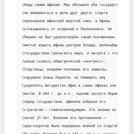
|беды самим Афинам. Мир обязывал оба государства|прен
|не вмешиваться в дела друг друга; Спарта       |быть
|признавала Афинский морской союз, а Афины      |почт
|отказывались от владений в Пелопоннесе. Но     |на г
|Перикл не был удовлетворён таким положением. Он|греч
|мечтал видеть Афины центром Эллады, величайшим |восп
|государством греческого мира, и пытался с этой |пров
|целью созвать общегреческий «конгресс».        |гине
|Спартанцы, вовремя понявшие его замыслы,       |поло
|нарушили планы Перикла, но помешать ему        |посе
|укреплять могущество Афин в самих Афинах они не|появ
|могли. В 444 г. до н.э., оценив заслуги Перикла|собр
|перед государством, афиняне избрали его        |могл
|стратегом — главнокомандующим. Это звание он   |её о
|носил 15 лет. Влияние его противников —        |кто-
|аристократов было подорвано войной со Спартой. |или 
|Их вождь Фукидид был в 443 г. до н.э. изгнан из|выхо