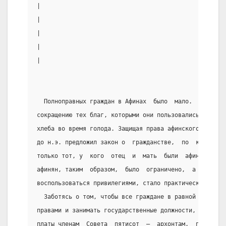
|                                               |вели
|                                               |само
|                                               |Аспа
|                                               |оста
|                                               |и ве
  Полноправных граждан в Афинах  было  мало.  Увеличе
сокращению тех благ, которыми они пользовались, напри
хлеба во время голода. Защищая права афинского демоса
до н.э. предложил закон о  гражданстве,  по  которому
только тот, у  кого  отец  и  мать  были  афиняне.  К
афинян, таким  образом,  было  ограничено,  а  попаст
воспользоваться привилегиями, стало практически невоз
  Заботясь о том, чтобы все граждане в равной мере мо
правами и занимать государственные должности,  Перикл
платы членам  Совета  пятисот  —  архонтам,  по  суще