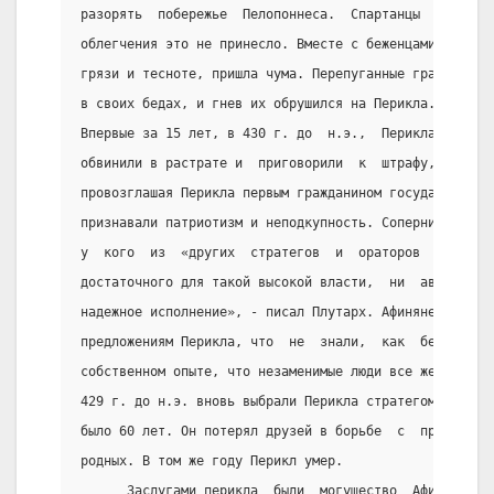
разорять  побережье  Пелопоннеса.  Спартанцы  действи
облегчения это не принесло. Вместе с беженцами,  кото
грязи и тесноте, пришла чума. Перепуганные граждане с
в своих бедах, и гнев их обрушился на Перикла.
Впервые за 15 лет, в 430 г. до  н.э.,  Перикла  не  и
обвинили в растрате и  приговорили  к  штрафу,  забыв
провозглашая Перикла первым гражданином государства, 
признавали патриотизм и неподкупность. Соперники могл
у  кого  из  «других  стратегов  и  ораторов  не   ок
достаточного для такой высокой власти,  ни  авторитет
надежное исполнение», - писал Плутарх. Афиняне  так  
предложениям Перикла, что  не  знали,  как  без  него
собственном опыте, что незаменимые люди все же есть, 
429 г. до н.э. вновь выбрали Перикла стратегом. Но  о
было 60 лет. Он потерял друзей в борьбе  с  противник
родных. В том же году Перикл умер.
      Заслугами перикла  были  могущество  Афинской  