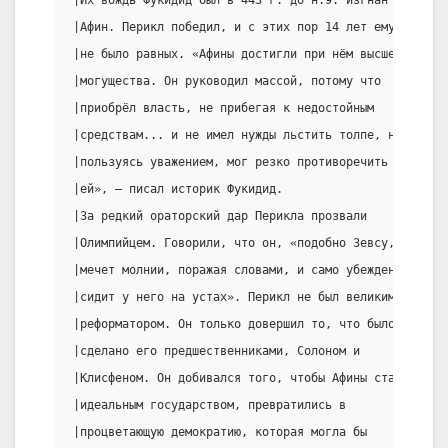
|Афин. Перикл победил, и с этих пор 14 лет ему  |доме
|не было равных. «Афины достигли при нём высшего|друз
|могущества. Он руководил массой, потому что    |мужс
|приобрёл власть, не прибегая к недостойным     |гете
|средствам... и не имел нужды льстить толпе, но,|Сред
|пользуясь уважением, мог резко противоречить   |женщ
|ей», — писал историк Фукидид.                  |хоро
|За редкий ораторский дар Перикла прозвали      |умею
|Олимпийцем. Говорили, что он, «подобно Зевсу,  |поэт
|мечет молнии, поражая словами, и само убеждение|разб
|сидит у него на устах». Перикл не был великим  |иску
|реформатором. Он только довершил то, что было  |была
|сделано его предшественниками, Солоном и       |Аспа
|Клисфеном. Он добивался того, чтобы Афины стали|крас
|идеальным государством, превратились в         |поли
|процветающую демократию, которая могла бы      |её ж