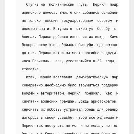
  Ступив на  политический  путь,  Перикл  подружился 
афинского демоса. Вместе они добились ослабления роли
не только  высшим  государственным  советом  и  храни
оплотом знати. Вступив в  открытую  борьбу  с  аристо
Афинах, Перикл добился изгнания их вождя  Кимона.  Ег
Вскоре после этого Эфиальт был убит единомышленниками
до н.э. Перикл встал на место погибшего друга, и с эт
«век Перикла» — век, уместившийся в 32  года,  но  зн
столетие.
  Итак, Перикл возглавил  демократическую  партию.  В
совершенно необходимо было заручиться поддержкой наро
вождём и авторитетом. Перикл  понимал,  как  много  в
симпатий афинских граждан. Вождь аристократов Кимон б
снискать их любовь: устраивал обеды для бедных, дарил
изгородь в своей усадьбе, чтобы все желающие могли рв
Перикл так поступать не мог и не желал, не только пот
богат, как Кимон, — подобные поступки были не в его х