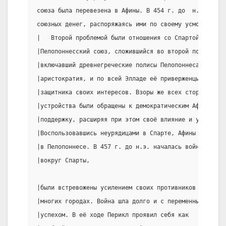
союза была перевезена в Афины. В 454 г. до  н.э.  Афи
союзных денег, распоряжаясь ими по своему усмотрению.
|   Второй проблемой были отношения со Спартой. Она в
|Пелопоннесский союз, сложившийся во второй половине 
|включавший древнегреческие полисы Пелопоннеса. В Спа
|аристократия, и по всей Элладе её приверженцы видели
|защитника своих интересов. Взоры же всех сторонников
|устройства были обращены к демократическим Афинам, к
|поддержку, расширяя при этом своё влияние и укрепляя
|Воспользовавшись неурядицами в Спарте, Афины вмешали
|в Пелопоннесе. В 457 г. до н.э. началась война. Арис
|вокруг Спарты,                                      
|были встревожены усилением своих противников во|    
|многих городах. Война шла долго и с переменным |ПЕРИ
|успехом. В её ходе Перикл проявил себя как     |    