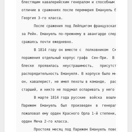
блестящим кавалерийским генералом и способным авангар
отличие в сражениях после перемирия Емануель был нагр
Георгия 3-го класса.
      После сражения под Лейпцигом французская армия 
за Рейн. Емануель по-прежнему в авангарде следовал за
сражаясь почти ежедневно.
      В 1814 году он вместе с  полковником  Скобелевы
поражения отдельный корпус графа  Сен-При.  В  боях  
блеске  проявилась  неустрашимость,   присутствие   д
распорядительность Емануеля. В корпусе было много ген
он, кавалерист, не имел пехоты в команде,  распоряжал
старший, и никто не подумал оспаривать у него  старши
      В марте 1814 года русские  войска  вошли  в  Па
Парижем  Емануель  был  произведен  в  генерал-лейтен
пожаловал ему орден Красного Орла 1-й степени, а  нас
орден Меча 2-го класса.
      Простояв месяц под Парижем Емануель повел свой 