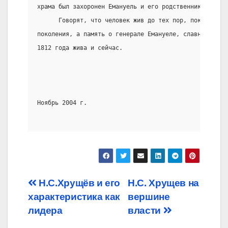
храма был захоронен Емануель и его родственники…
      Говорят, что человек жив до тех пор, пока  о  н
поколения, а память о генерале Емануеле, славном геро
1812 года жива и сейчас.
                                                     
Ноябрь 2004 г.
Post
Н.С.Хрущёв и его
Н.С. Хрущев на
характеристика как
вершине
navigation
лидера
власти