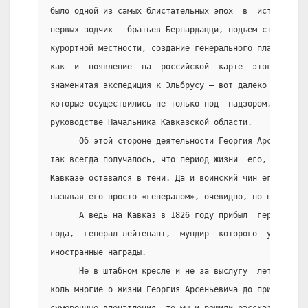
было одной из самых блистательных эпох  в  истории  н
первых зодчих – братьев Бернардацци, подъем строитель
курортной местности, создание генерального плана буду
как  и  появление  на  российской  карте  этого  назв
знаменитая экспедиция к Эльбрусу – вот далеко не полн
которые осуществились не только под  надзором,  но  и
руководстве Начальника Кавказской области.
      Об этой стороне деятельности Георгия Арсеньевич
так всегда получалось, что период жизни  его,  предше
Кавказе оставался в тени. Да и воинский чин его зачас
называя его просто «генералом», очевидно, по незнанию
      А ведь на Кавказ в 1826 году прибыл  герой  Оте
года,  генерал-лейтенант,  мундир  которого  украшали
иностранные награды.
      Не в штабном кресле и не за выслугу  лет  получ
коль многие о жизни Георгия Арсеньевича до приезда  н
сумеречные впечатления, то мы и решили рассказать о ж