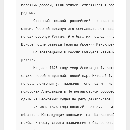
половины дороги, взяв отпуск, отправился в родной  Ве
родными.
      Осеенный  славой  российский  генерал-лейтенант
отцом. Георгий покинул его семнадцать лет назад, отпр
но единоверную Россию. Это была их последняя встреча:
Вскоре после отъезда Георгия Арсений Мануилович покин
      По возвращению в Россию Емануеля назначили кома
дивизии.
      Когда в 1825 году умер Александр 1, которому  в
служил верой и правдой, новый царь Николай 1,  в  зна
генерал-лейтенанту,  назначил  его  одним  из  трех  
похоронах Александра в Петропавловском соборе. И ему 
одним из Верховных судей по делу декабристов.
      25 июня 1826 года Николай  назначил  Емануеля  
области и Командующим войсками  на  Кавказской  линии
прибыл к месту своего назначения в Ставрополь 22 сент