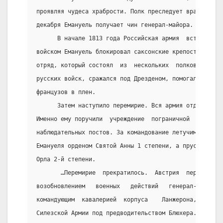
проявляя чудеса храбрости. Полк преследует врага до г
декабря Емануель получает чин генерал-майора.
      В начале 1813 года Российская армия  вступила  
войском Емануель блокировал саксонские крепости, а за
отряд, который состоял  из  нескольких  полков.  Отря
русских войск, сражался под Дрезденом, помогал  Милор
французов в плен.
      Затем наступило перемирие. Вся армия отдыхала. 
Именно ему поручили  учреждение  пограничной  черты  
наблюдательных постов. За командование летучим отрядо
Емануеля орденом Святой Анны 1 степени, а прусский ко
Орла 2-й степени.
       …Перемирие  прекратилось.  Австрия  перешла  н
возобновлением   военных   действий   генерал-майора 
командующим  кавалерией  корпуса    Ланжерона,  котор
Силезской Армии под предводительством Блюхера. Здесь 