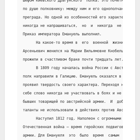
шефом Киевского Драгунского  полка. Это почетное назн
по душе полковнику: между ним и его однополчанами ста
преграда. Но одной из особенностей его характера давн
никогда не напрашиваться,  но  и  никогда  не  отказы
Приказ императора Емануель выполнил.
      На какое-то время в  его  военной  жизни  насту
Арсеньевич женился на Марии Вильямовне Кнобель, дочер
прожили в счастливом браке почти тридцать лет.
      В 1809 году началась война России с Австрией,  
полк направили в Галицию. Емануель оказался в  сложно
проявил твердость своего характера. Переходя на  служ
себе слово никогда не участвовать в боях и не поднима
бывших товарищей по австрийской армии.  И  добился  т
таланты не использовали в действиях против Австрии.
      Наступил 1812 год. Наполеон с огромными полчища
Отечественная война – время геройских подвигов всех з
армии. Для Емануеля  это  было  время  самым  значимы