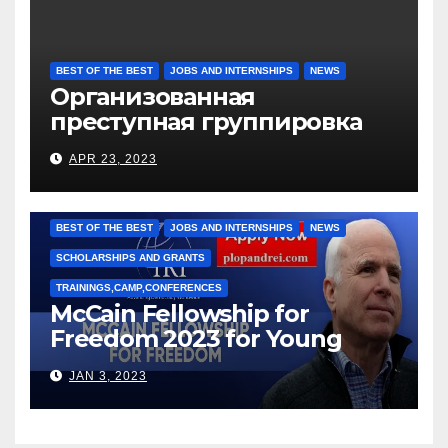
BEST OF THE BEST
JOBS AND INTERNSHIPS
NEWS
Организованная
преступная группировка
под руководством Игоря
APR 23, 2023
Рижкова (Ryzhkov Ihor) и
Марии Соколовой
BEST OF THE BEST
JOBS AND INTERNSHIPS
NEWS
SCHOLARSHIPS AND GRANTS
TRAININGS,CAMP,CONFERENCES
McCain Fellowship for
Freedom 2023 for Young
Leaders
JAN 3, 2023