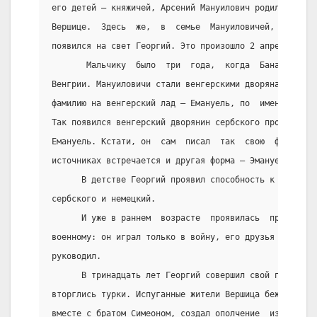
его детей – княжичей, Арсений Мануилович родился  уже
Вершице.  Здесь  же,  в  семье  Мануиловичей,  двести
появился на свет Георгий. Это произошло 2 апреля 1775
       Мальчику  было  три  года,  когда  Банат  оказ
Венгрии. Мануиловичи стали венгерскими дворянами. Вес
фамилию на венгерский лад – Емануель, по  имени  родо
Так появился венгерский дворянин сербского происхожде
Емануель. Кстати, он  сам  писал  так  свою  фамилию,
источниках встречается и другая форма – Эмануель.
      В детстве Георгий проявил способность к языкам,
сербского и немецкий.
      И уже в раннем  возрасте  проявилась  природная
военному: он играл только в войну, его друзья составл
руководил.
      В тринадцать лет Георгий совершил свой первый в
вторглись турки. Испуганные жители Вершица бежали из 
вместе с братом Симеоном, создал ополчение  из  своих