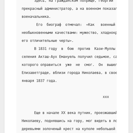
      Здесь, на гражданском поприще, Георгий  Арсенье
прекрасный администратор, а на военном показал все св
военачальника.
       Его  биограф  отмечал:  «Как   военный   челов
необыкновенными качествами: мужество, хладнокровие и 
его отличительные черты».
      В 1831 году  в  бою  против  Кази-Муллы  под  к
селения Акташ-Аух Емануель получил седьмое, самое  ст
которого оправиться  уже  не  смог.  Он  вышел  в  от
Елизаветграде, вблизи города Николаева, в своем  имен
января 1837 года.
                                       ххх
      Еще в начале ХХ века путник, проезжавший из Ели
Николаеву, поднявшись на гору, мог видеть в лощине са
деревьями золоченый крест на куполе небольшой  каменн