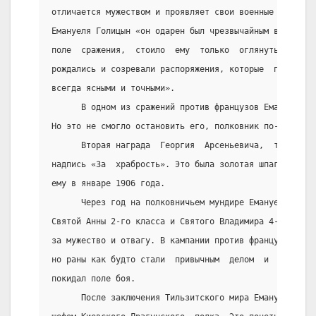
отличается мужеством и проявляет свои военные  талант
Емануеля Голицын «он одарен был чрезвычайным взглядом
поле  сражения,  стоило  ему  только  оглянуться,  мг
рождались и созревали распоряжения, которые  потом  в
всегда ясными и точными».
      В одном из сражений против французов Емануель б
Но это не смогло остановить его, полковник по-прежнем
      Вторая награда  Георгия  Арсеньевича,  так  же 
надпись «За  храбрость». Это была золотая шпага, кото
ему в январе 1906 года.
      Через год на полковничьем мундире Емануеля появ
Святой Анны 2-го класса и Святого Владимира 4-й степе
за мужество и отвагу. В кампании против французов его
но раны как будто стали  привычным  делом  и  без  ос
покидал поле боя.
      После заключения Тильзитского мира Емануель вер