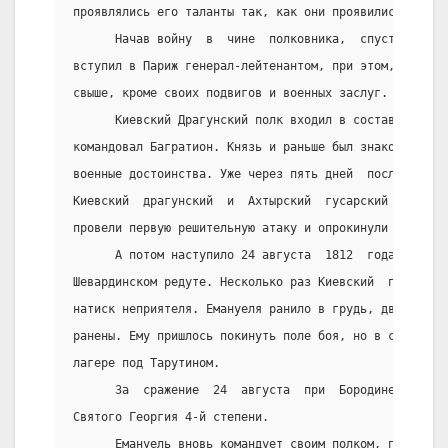
проявлялись его таланты так, как они проявились во вр
      Начав войну  в  чине  полковника,  спустя  двад
вступил в Париж генерал-лейтенантом, при этом,  не  и
свыше, кроме своих подвигов и военных заслуг.
      Киевский Драгунский полк входил в состав 2-й За
командовал Багратион. Князь и раньше был знаком с  ше
военные достоинства. Уже через пять дней  после  втор
Киевский  драгунский  и  Ахтырский  гусарский  под  к
провели первую решительную атаку и опрокинули противн
      А потом наступило 24 августа  1812  года  и  би
Шевардинском редуте. Несколько раз Киевский  полк  хо
натиск неприятеля. Емануеля ранило в грудь, две лошад
ранены. Ему пришлось покинуть поле боя, но в сентябре
лагере под Тарутином.
      За  сражение  24  августа  при  Бородине  Еману
Святого Георгия 4-й степени.
      Емануель вновь командует своим полком, принимае