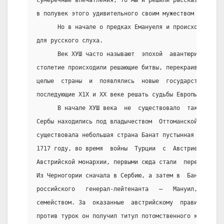
в полувек этого удивительного своим мужеством и бесст
      Но в начале о предках Емануеля и происхождении 
для русского слуха.
      Век ХУШ часто называют  эпохой  авантюристов.  
столетие происходили решающие битвы, перекраивалась к
целые  страны  и  появлялись  новые  государства,  ко
последующие Х1Х и ХХ веке решать судьбы Европы, да и 
      В начале ХУШ века  не  существовало  такого  го
Сербы находились под владычеством  Оттоманской  Порты
существовала небольшая страна Банат пустынная и малоз
1717 году, во время  войны  Турции  с  Австрией,  Бан
Австрийской монархии, первыми сюда стали  переселятьс
Из Черногории сначала в Сербию, а затем в  Банат  пер
российского   генерал-лейтенанта   –   Мануил,   со  
семейством. За  оказанные  австрийскому  правительств
против турок он получил титул потомственного князя.  