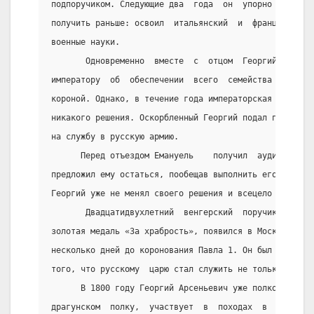
подпоручиком. Следующие два  года  он  упорно  учился
получить раньше: освоил  итальянский  и  французский 
военные науки.
       Одновременно  вместе  с  отцом  Георгий  подал
императору  об  обеспечении  всего  семейства  пенсио
короной. Однако, в течение года императорская канцеля
никакого решения. Оскорбленный Георгий подал прошение
на службу в русскую армию.
      Перед отъездом Емануель    получил  аудиенцию  
предложил ему остаться, пообещав выполнить его  прось
Георгий уже не менял своего решения и всецело предалс
       Двадцатидвухлетний  венгерский  поручик,  груд
золотая медаль «За храбрость», появился в Москве  27 
несколько дней до коронования Павла 1. Он был замечен
того, что русскому  царю стал служить не только сам, 
      В 1800 году Георгий Арсеньевич уже полковник.  
драгунском  полку,  участвует  в  походах  в  Пруссию