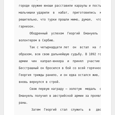
городе оружие юноши расставили караулы и посты. И ког
мальчишки ударили  в  набат,  приготовились  к  оборо
решительно, что турки прошли мимо, думая,  что в  гор
гарнизон.
      Ободренный  успехом  Георгий  Емануель  покинул
волонтером в Сербию.
      Так с четырнадцати лет  он  встал  на  путь  во
образом, всю свою дальнейшую судьбу. В 1892 году он  
армии  чин  капрал-юнкера  и  принял  участие  в  пох
Бесстрашный он бросился в бой со всей горячностью,  с
Георгия трижды ранило, и он едва остался жив, однако,
вновь вернулся в строй.
      Свою первую награду – золотую  медаль  с  надпи
Емануель получил в австрийской армии за проявленное  
раны.
       Затем  Георгий  стал  служить   в   дворянской