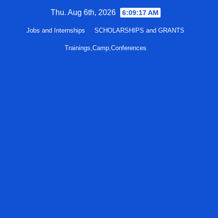
Skip
Thu. Aug 6th, 2026
6:09:18 AM
to
Jobs and Internships
SCHOLARSHIPS and GRANTS
content
Trainings,Camp,Conferences