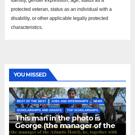
identity, gender expression, age, status as a
protected veteran, status as an individual with a
disability, or other applicable legally protected
characteristics.
YOU MISSED
BEST OF THE BEST
JOBS AND INTERNSHIPS
NEWS
SCHOLARSHIPS AND GRANTS
TOP SCHOLARSHIPS
This man in the photo is
George (the manager of the
Atlantis Hotel), he, together