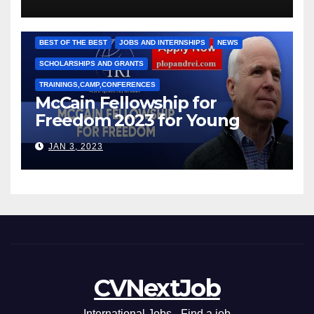
Рижкова (Ryzhkov Ihor) и
Марии Соколовой
BEST OF THE BEST
JOBS AND INTERNSHIPS
NEWS
SCHOLARSHIPS AND GRANTS
TRAININGS,CAMP,CONFERENCES
McCain Fellowship for
Freedom 2023 for Young
Leaders
JAN 3, 2023
CVNextJob
International Jobs - Find a job