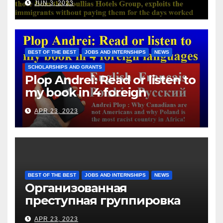
JUN 3, 2023
with those from the Koullias
Hotels Group, exploits the
immigrants without paying
them for the days worked
BEST OF THE BEST
JOBS AND INTERNSHIPS
NEWS
SCHOLARSHIPS AND GRANTS
Plop Andrei: Read or listen to
my book in 4 foreign
languages
APR 23, 2023
BEST OF THE BEST
JOBS AND INTERNSHIPS
NEWS
Организованная
преступная группировка
под руководством Игоря
APR 23, 2023