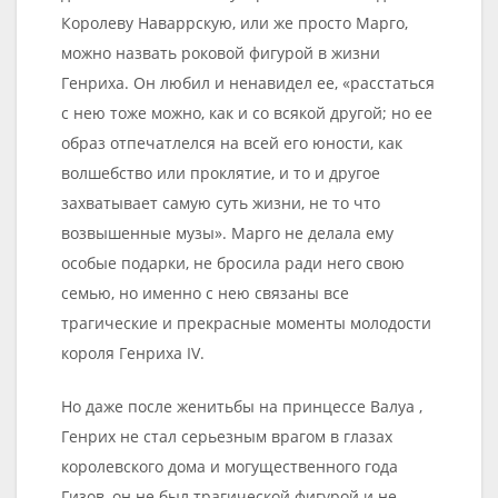
Королеву Наваррскую, или же просто Марго,
можно назвать роковой фигурой в жизни
Генриха. Он любил и ненавидел ее, «расстаться
с нею тоже можно, как и со всякой другой; но ее
образ отпечатлелся на всей его юности, как
волшебство или проклятие, и то и другое
захватывает самую суть жизни, не то что
возвышенные музы». Марго не делала ему
особые подарки, не бросила ради него свою
семью, но именно с нею связаны все
трагические и прекрасные моменты молодости
короля Генриха IV.
Но даже после женитьбы на принцессе Валуа ,
Генрих не стал серьезным врагом в глазах
королевского дома и могущественного года
Гизов, он не был трагической фигурой и не