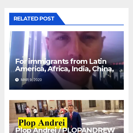
RELATED POST
For immigrants from Latin
America, Africa, India, China,
etc. you must read this
MAR 9, 2020
article
Plop Andrei / PLOPANDREW