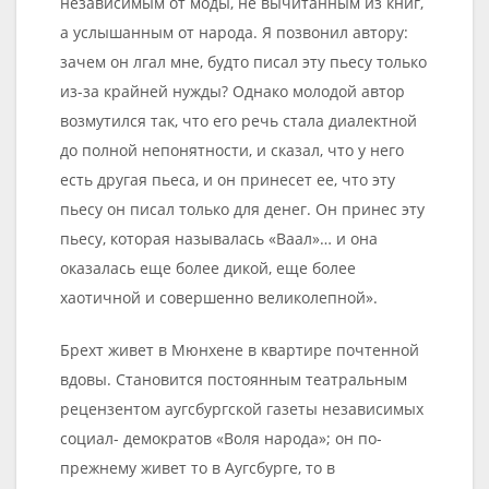
независимым от моды, не вычитанным из книг,
а услышанным от народа. Я позвонил автору:
зачем он лгал мне, будто писал эту пьесу только
из-за крайней нужды? Однако молодой автор
возмутился так, что его речь стала диалектной
до полной непонятности, и сказал, что у него
есть другая пьеса, и он принесет ее, что эту
пьесу он писал только для денег. Он принес эту
пьесу, которая называлась «Ваал»… и она
оказалась еще более дикой, еще более
хаотичной и совершенно великолепной».
Брехт живет в Мюнхене в квартире почтенной
вдовы. Становится постоянным театральным
рецензентом аугсбургской газеты независимых
социал- демократов «Воля народа»; он по-
прежнему живет то в Аугсбурге, то в