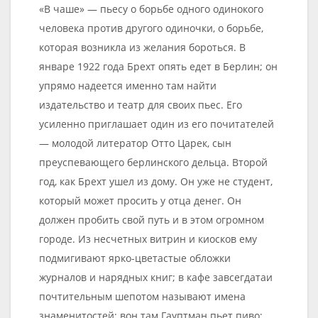
«В чаше» — пьесу о борьбе одного одинокого
человека против другого одиночки, о борьбе,
которая возникла из желания бороться. В
январе 1922 года Брехт опять едет в Берлин; он
упрямо надеется именно там найти
издательство и театр для своих пьес. Его
усиленно приглашает один из его почитателей
— молодой литератор Отто Царек, сын
преуспевающего берлинского дельца. Второй
год, как Брехт ушел из дому. Он уже не студент,
который может просить у отца денег. Он
должен пробить свой путь и в этом огромном
городе. Из несчетных витрин и киосков ему
подмигивают ярко-цветастые обложки
журналов и нарядных книг; в кафе завсегдатаи
почтительным шепотом называют имена
знаменитостей: вон там Гауптман пьет пиво;