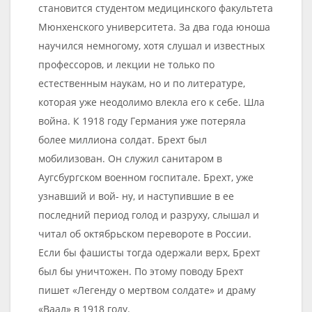
становится студентом медицинского факультета
Мюнхенского университета. За два года юноша
научился немногому, хотя слушал и известных
профессоров, и лекции не только по
естественным наукам, но и по литературе,
которая уже неодолимо влекла его к себе. Шла
война. К 1918 году Германия уже потеряла
более миллиона солдат. Брехт был
мобилизован. Он служил санитаром в
Аугсбургском военном госпитале. Брехт, уже
узнавший и вой- ну, и наступившие в ее
последний период голод и разруху, слышал и
читал об октябрьском перевороте в России.
Если бы фашисты тогда одержали верх, Брехт
был бы уничтожен. По этому поводу Брехт
пишет «Легенду о мертвом солдате» и драму
«Ваал» в 1918 году.