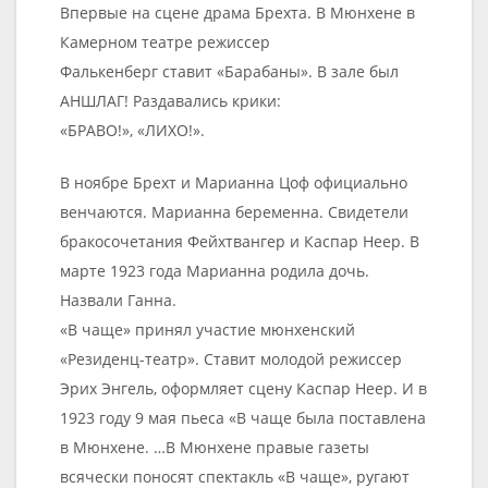
Впервые на сцене драма Брехта. В Мюнхене в
Камерном театре режиссер
Фалькенберг ставит «Барабаны». В зале был
АНШЛАГ! Раздавались крики:
«БРАВО!», «ЛИХО!».
В ноябре Брехт и Марианна Цоф официально
венчаются. Марианна беременна. Свидетели
бракосочетания Фейхтвангер и Каспар Неер. В
марте 1923 года Марианна родила дочь.
Назвали Ганна.
«В чаще» принял участие мюнхенский
«Резиденц-театр». Ставит молодой режиссер
Эрих Энгель, оформляет сцену Каспар Неер. И в
1923 году 9 мая пьеса «В чаще была поставлена
в Мюнхене. …В Мюнхене правые газеты
всячески поносят спектакль «В чаще», ругают