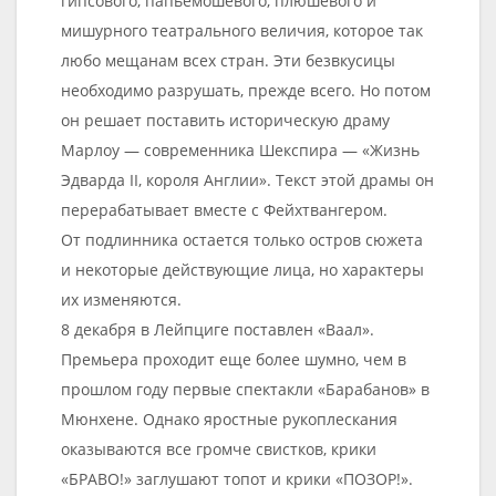
гипсового, папьемошевого, плюшевого и
мишурного театрального величия, которое так
любо мещанам всех стран. Эти безвкусицы
необходимо разрушать, прежде всего. Но потом
он решает поставить историческую драму
Марлоу — современника Шекспира — «Жизнь
Эдварда II, короля Англии». Текст этой драмы он
перерабатывает вместе с Фейхтвангером.
От подлинника остается только остров сюжета
и некоторые действующие лица, но характеры
их изменяются.
8 декабря в Лейпциге поставлен «Ваал».
Премьера проходит еще более шумно, чем в
прошлом году первые спектакли «Барабанов» в
Мюнхене. Однако яростные рукоплескания
оказываются все громче свистков, крики
«БРАВО!» заглушают топот и крики «ПОЗОР!».