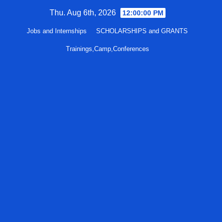
Skip
Thu. Aug 6th, 2026
12:00:01 PM
to
Jobs and Internships
SCHOLARSHIPS and GRANTS
content
Trainings,Camp,Conferences