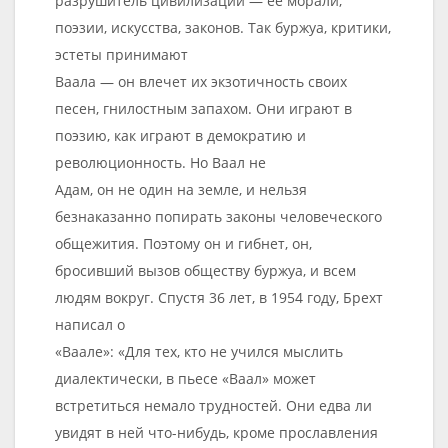
разрушитель цивилизации — ее морали,
поэзии, искусства, законов. Так буржуа, критики,
эстеты принимают
Ваала — он влечет их экзотичность своих
песен, гнилостным запахом. Они играют в
поэзию, как играют в демократию и
революционность. Но Ваал не
Адам, он не один на земле, и нельзя
безнаказанно попирать законы человеческого
общежития. Поэтому он и гибнет, он,
бросивший вызов обществу буржуа, и всем
людям вокруг. Спустя 36 лет, в 1954 году, Брехт
написал о
«Ваале»: «Для тех, кто не учился мыслить
диалектически, в пьесе «Ваал» может
встретиться немало трудностей. Они едва ли
увидят в ней что-нибудь, кроме прославления