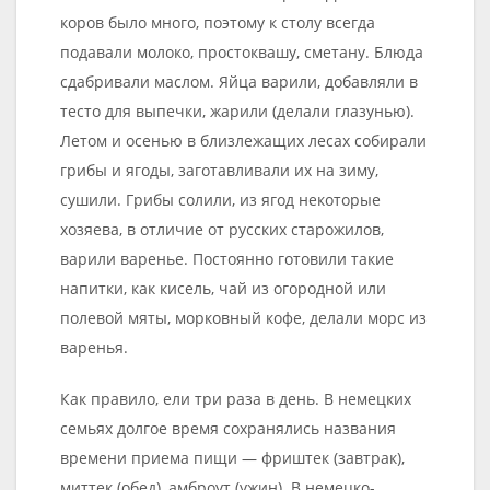
коров было много, поэтому к столу всегда
подавали молоко, простоквашу, сметану. Блюда
сдабривали маслом. Яйца варили, добавляли в
тесто для выпечки, жарили (делали глазунью).
Летом и осенью в близлежащих лесах собирали
грибы и ягоды, заготавливали их на зиму,
сушили. Грибы солили, из ягод некоторые
хозяева, в отличие от русских старожилов,
варили варенье. Постоянно готовили такие
напитки, как кисель, чай из огородной или
полевой мяты, морковный кофе, делали морс из
варенья.
Как правило, ели три раза в день. В немецких
семьях долгое время сохранялись названия
времени приема пищи — фриштек (завтрак),
миттек (обед), амброут (ужин). В немецко-