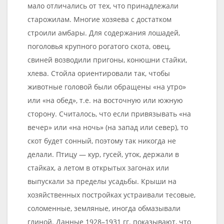
мало отличались от тех, что принадлежали
старожилам. Многие хозяева с достатком
строили амбары. Для содержания лошадей,
поголовья крупного рогатого скота, овец,
свиней возводили пригоны, конюшни стайки,
хлева. Стойла ориентировали так, чтобы
животные головой были обращены «на утро»
или «на обед», т.е. на восточную или южную
сторону. Считалось, что если привязывать «на
вечер» или «на ночь» (на запад или север), то
скот будет сонный, поэтому так никогда не
делали. Птицу — кур, гусей, уток, держали в
стайках, а летом в открытых загонах или
выпускали за пределы усадьбы. Крыши на
хозяйственных постройках устраивали тесовые,
соломенные, земляные, иногда обмазывали
глиной. Данные 1928–1931 гг. показывают, что