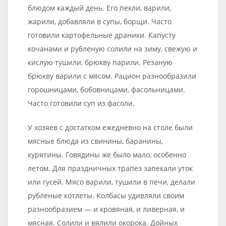
блюдом каждый день. Его пекли, варили,
жарили, добавляли в супы, борщи. Часто
готовили картофельные драники. Капусту
кочанами и рубленую солили на зиму, свежую и
кислую тушили, брюкву парили. Резаную
брюкву варили с мясом. Рацион разнообразили
горошницами, бобовницами, фасольницами.
Часто готовили суп из фасоли.
У хозяев с достатком ежедневно на столе были
мясные блюда из свинины, баранины,
курятины. Говядины же было мало, особенно
летом. Для праздничных трапез запекали уток
или гусей. Мясо варили, тушили в печи, делали
рубленые котлеты. Колбасы удивляли своим
разнообразием — и кровяная, и ливерная, и
мясная. Солили и вялили окорока. Дойных