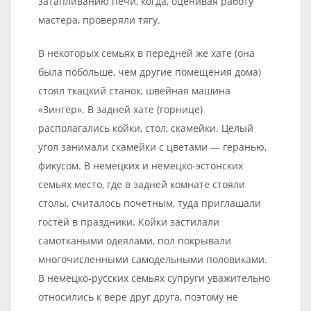
затапливанию печи, когда, оценивая работу
мастера, проверяли тягу.
В некоторых семьях в передней же хате (она
была побольше, чем другие помещения дома)
стоял ткацкий станок, швейная машина
«Зингер». В задней хате (горнице)
располагались койки, стол, скамейки. Целый
угол занимали скамейки с цветами — геранью,
фикусом. В немецких и немецко-эстонских
семьях место, где в задней комнате стояли
столы, считалось почетным, туда приглашали
гостей в праздники. Койки застилали
самоткаными одеялами, пол покрывали
многочисленными самодельными половиками.
В немецко-русских семьях супруги уважительно
относились к вере друг друга, поэтому не