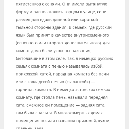
пятистенков с сенями. Они имели вытянутую
форму и располагались торцом к улице, сени
размещали вдоль длинной или короткой
тыльной стороны здания. В семьях, где русский
язык был принят в качестве внутрисемейного
(основного или второго, дополнительного), для
комнат дома были усвоены названия,
бытовавшие в этом селе. Так, в немецко-русских
семьях комната с печью называлась избой,
прихожкой, хатой, парадная комната без печи
или с голладcкой печью («галанкой») —
горница, комната. В немецко-эстонских семьях
комнату, где стояла печь, называли передняя
хата, смежное ей помещение — задняя хата,
там была спальня. В многокамерных домах
помещения носили названия прихожей, кухни,
спальни, зала.