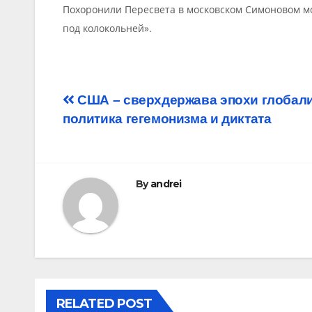
Похоронили Пересвета в московском Симоновом м
под колокольней».
Post
США – сверхдержава эпохи глобали
политика гегемонизма и диктата
navigation
By
andrei
RELATED POST