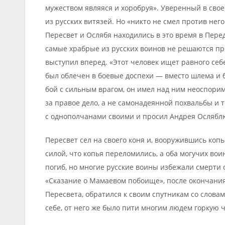
мужеством являяся и хоробруя». Уверенный в свое
из русских витязей. Но «никто не смел против него
Пересвет и Ослябя находились в это время в Перед
самые храбрые из русских воинов не решаются пр
выступил вперед. «Этот человек ищет равного себе
был облечен в боевые доспехи — вместо шлема и б
бой с сильным врагом, он имел над ним неоспори
за правое дело, а не самонадеянной похвальбы и
с однополчанами своими и просил Андрея Осляблю 
Пересвет сел на своего коня и, вооружившись коп
силой, что копья переломились, а оба могучих во
погиб, но многие русские воины избежали смерти о
«Сказание о Мамаевом побоище», после окончани
Пересвета, обратился к своим спутникам со словам
себе, от него же было пити многим людем горкую 