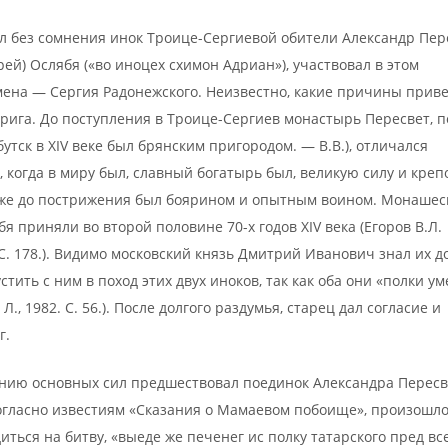
 без сомнения инок Троице-Сергиевой обители Александр Пер
рей) Ослябя («во иноцех схимон Адриан»), участвовал в этом
мена — Сергия Радонежского. Неизвестно, какие причины прив
рига. До поступления в Троице-Сергиев монастырь Пересвет, п
тск в XIV веке был брянским пригородом. — В.В.), отличался
 когда в миру был, славный богатырь был, великую силу и креп
кже до пострижения был боярином и опытным воином. Монашес
я приняли во второй половине 70-х годов XIV века (Егоров В.Л.
 С. 178.). Видимо московский князь Дмитрий Иванович знал их д
тить с ним в поход этих двух иноков, так как оба они «полки 
., 1982. С. 56.). После долгого раздумья, старец дал согласие и
г.
вению основных сил предшествовал поединок Александра Пересв
огласно известиям «Сказания о Мамаевом побоище», произошло
ться на битву, «выеде же печенег ис полку татарского пред вс