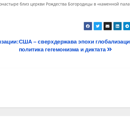
онастыре близ церкви Рождества Богородицы в «каменной пала
зации:
США – сверхдержава эпохи глобализаци
политика гегемонизма и диктата