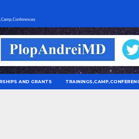
s,Camp,Conferences
RSHIPS AND GRANTS
TRAININGS,CAMP,CONFEREN