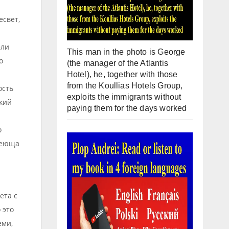
есвет,
ели
This man in the photo is George
о
(the manager of the Atlantis
Hotel), he, together with those
from the Koullias Hotels Group,
ость
exploits the immigrants without
кий
paying them for the days worked
о
умеюща
ета с
 это
еми,