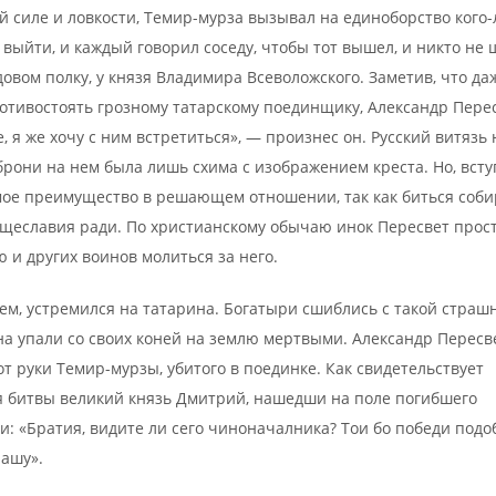
й силе и ловкости, Темир-мурза вызывал на единоборство кого-
 выйти, и каждый говорил соседу, чтобы тот вышел, и никто не 
овом полку, у князя Владимира Всеволожского. Заметив, что да
отивостоять грозному татарскому поединщику, Александр Пере
, я же хочу с ним встретиться», — произнес он. Русский витязь 
рони на нем была лишь схима с изображением креста. Но, всту
мое преимущество в решающем отношении, так как биться соби
 тщеславия ради. По христианскому обычаю инок Пересвет прос
и других воинов молиться за него.
ьем, устремился на татарина. Богатыри сшиблись с такой страш
ина упали со своих коней на землю мертвыми. Александр Пересв
т руки Темир-мурзы, убитого в поединке. Как свидетельствует
я битвы великий князь Дмитрий, нашедши на поле погибшего
и: «Братия, видите ли сего чиноначалника? Тои бо победи подо
чашу».