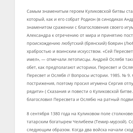
Самым знаменитым героем Куликовской битвы стал
который, как и его собрат Родион (в синодиках Анд
знаменитом сражении с благословения своего игу
Александра к отречению от мира и принятию пост
происхождению любутский (брянский) боярин (Любу
храбростью и воинским искусством. «Сей Пересвет,
имел», — отмечали летописцы. Андрей Ослябя та
обет, как предполагают историки, Пересвет и Осляб
Пересвет и Ослябя // Вопросы истории. 1985. № 9.
пострижения, поэтому просил игумена Сергия отпус
рядити» ( Сказания и повести о Куликовской битве. Л
благословил Пересвета и Ослябю на ратный подви
8 сентября 1380 года на Куликовом поле столкно
татарским богатырем Челибеем (Темир-мурзой). С
следующим образом. Когда два войска начали сходи