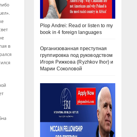
либо
шел».
же
Plop Andrei: Read or listen to my
свет
book in 4 foreign languages
не
пая в
Организованная преступная
рался
группировка под руководством
Игоря Рижкова (Ryzhkov Ihor) и
тился
Марии Соколовой
ной
ет
бна