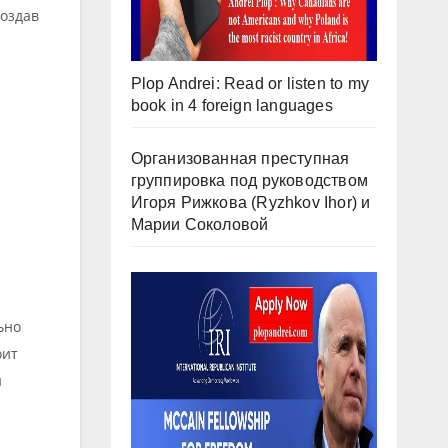
создав
Plop Andrei: Read or listen to my
book in 4 foreign languages
Организованная преступная
группировка под руководством
Игоря Рижкова (Ryzhkov Ihor) и
Марии Соколовой
ьно
оит
й