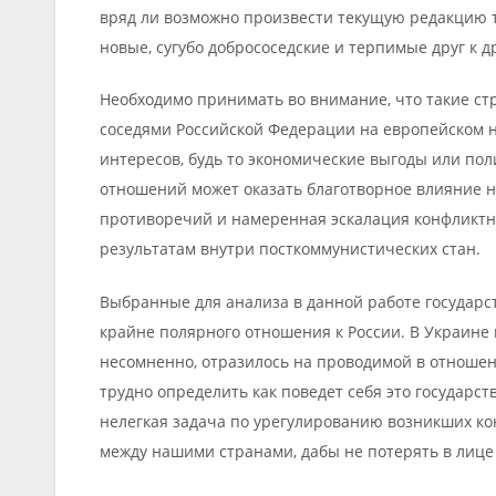
вряд ли возможно произвести текущую редакцию т
новые, сугубо добрососедские и терпимые друг к др
Необходимо принимать во внимание, что такие ст
соседями Российской Федерации на европейском н
интересов, будь то экономические выгоды или по
отношений может оказать благотворное влияние н
противоречий и намеренная эскалация конфликтн
результатам внутри посткоммунистических стан.
Выбранные для анализа в данной работе государс
крайне полярного отношения к России. В Украине 
несомненно, отразилось на проводимой в отноше
трудно определить как поведет себя это государс
нелегкая задача по урегулированию возникших к
между нашими странами, дабы не потерять в лице