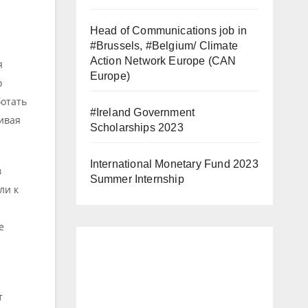
Head of Communications job in
#Brussels, #Belgium/ Climate
Action Network Europe (CAN
я
Europe)
о
ботать
#Ireland Government
ивая
Scholarships 2023
International Monetary Fund 2023
в
Summer Internship
ли к
е
т