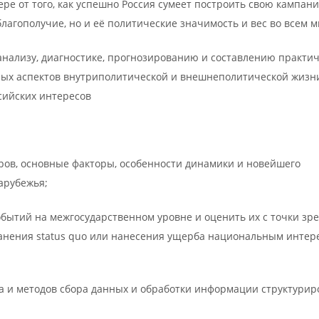
ере от того, как успешно Россия сумеет построить свою кампан
благополучие, но и её политические значимость и вес во всем м
анализу, диагностике, прогнозированию и составлению практич
ных аспектов внутриполитической и внешнеполитической жизн
сийских интересов
оров, основные факторы, особенности динамики и новейшего
арубежья;
бытий на межгосударственном уровне и оценить их с точки зр
ранения status quo или нанесения ущерба национальным интер
а и методов сбора данных и обработки информации структурир