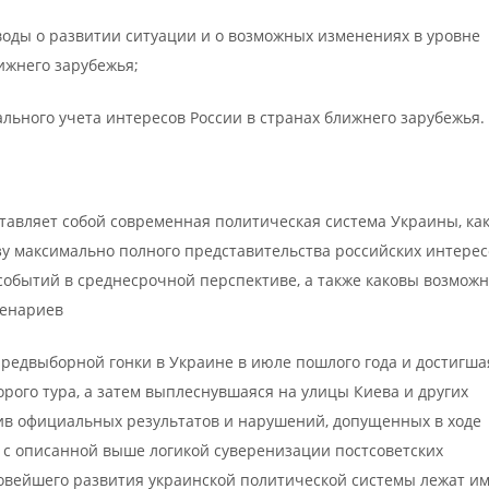
оды о развитии ситуации и о возможных изменениях в уровне
ижнего зарубежья;
льного учета интересов России в странах ближнего зарубежья.
ставляет собой современная политическая система Украины, ка
зу максимально полного представительства российских интерес
обытий в среднесрочной перспективе, а также каковы возможн
ценариев
предвыборной гонки в Украине в июле пошлого года и достигша
орого тура, а затем выплеснувшаяся на улицы Киева и других
ив официальных результатов и нарушений, допущенных в ходе
о с описанной выше логикой суверенизации постсоветских
новейшего развития украинской политической системы лежат и