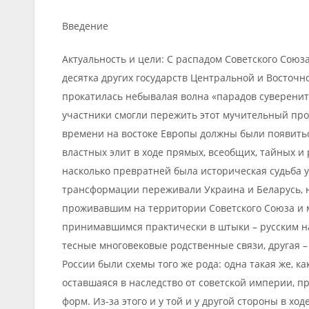
Введение
Актуальность и цели: С распадом Советского Союза
десятка других государств Центральной и Восточн
прокатилась небывалая волна «парадов суверените
участники смогли пережить этот мучительный проц
времени на востоке Европы должны были появить
властных элит в ходе прямых, всеобщих, тайных и 
насколько превратней была историческая судьба у
трансформации переживали Украина и Беларусь, 
проживавшим на территории Советского Союза и мн
принимавшимся практически в штыки – русским н
тесные многовековые родственные связи, другая – 
России были схемы того же рода: одна такая же, ка
оставшаяся в наследство от советской империи, п
форм. Из-за этого и у той и у другой стороны в х