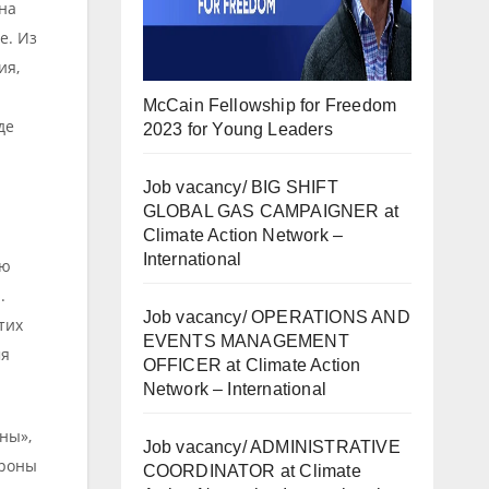
 на
е. Из
ия,
McCain Fellowship for Freedom
де
2023 for Young Leaders
Job vacancy/ BIG SHIFT
GLOBAL GAS CAMPAIGNER at
Climate Action Network –
International
ую
.
Job vacancy/ OPERATIONS AND
тих
EVENTS MANAGEMENT
мя
OFFICER at Climate Action
Network – International
ны»,
Job vacancy/ ADMINISTRATIVE
ороны
COORDINATOR at Climate