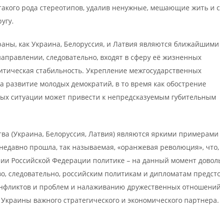
акого рода стереотипов, удалив ненужные, мешающие жить и 
угу.
раны, как Украина, Белоруссия, и Латвия являются ближайшими
аправлении, следовательно, входят в сферу её жизненных
литическая стабильность. Укрепление межгосударственных
а развитие молодых демократий, в то время как обострение
ых ситуации может привести к непредсказуемым губительным
тва (Украина, Белоруссия, Латвия) являются яркими примерами
недавно прошла, так называемая, «оранжевая революция», что,
нии Российской Федерации политике – на данный момент довол
тво, следовательно, российским политикам и дипломатам предст
онфликтов и проблем и налаживанию дружественных отношени
 Украины важного стратегического и экономического партнера.