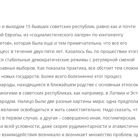
 и выходом 15 бывших советских республик, равно как и почти
ой Европы, из «социалистического лагеря» по континенту
тов», которая была еще и тем примечательна, что все его
есс в течение двух-пяти лет. Казалось бы, по прошествии этог
ся стабильные демократические режимы с регулярной сменой
равных выборов. Как показала практика, все обстоит тем сложне
 новых государств. Более всего болезненно этот процесс
народы, находящиеся в ближайшем родстве с основным этносом
огими в советских республиках, как например, в Латвии и Эст
ародом. Налицо были две разные картины мира: одна предпола
желание освободиться и жить самостоятельно. Надо сказать, чт
к в первом случае, а другая – совершенно иная, постимперская,
ри всей условности, даже скорее рудиментарности и атавистичн
оде взаимодействия возникало и возникает множество проблем, о