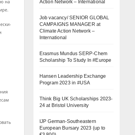
ию на
Action Network – International
ире.
Job vacancy/ SENIOR GLOBAL
ески-
CAMPAIGNS MANAGER at
Climate Action Network –
и
International
Erasmus Mundus SERP-Chem
Scholarship To Study In #Europe
Hansen Leadership Exchange
Program 2023 in #USA
ения
Think Big UK Scholarships 2023-
есам
24 at Bristol University
IJP German-Southeastern
овать
European Bursary 2023 (up to
€3,800)