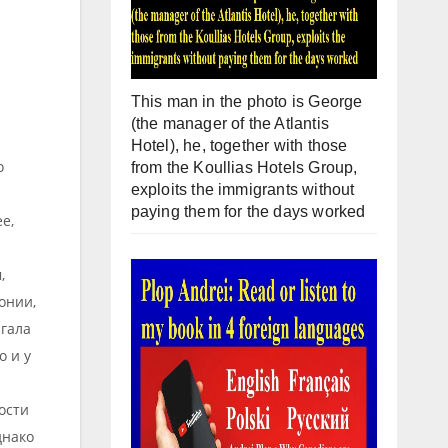
This man in the photo is George
(the manager of the Atlantis
Hotel), he, together with those
о
from the Koullias Hotels Group,
exploits the immigrants without
paying them for the days worked
е,
,
онии,
гала
о и у
ости
днако