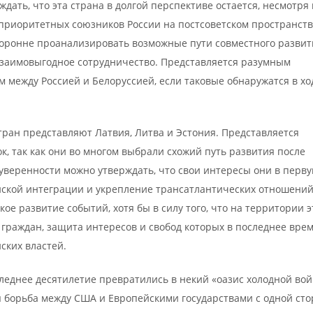
ждать, что эта страна в долгой перспективе остается, несмотря
приоритетных союзников России на постсоветском пространств
сторонне проанализировать возможные пути совместного развит
взаимовыгодное сотрудничество. Представляется разумным
между Россией и Белоруссией, если таковые обнаружатся в хо
ран представляют Латвия, Литва и Эстония. Представляется
к, так как они во многом выбрали схожий путь развития после
 уверенности можно утверждать, что свои интересы они в перв
йской интеграции и укрепление трансатлантических отношений
е развитие событий, хотя бы в силу того, что на территории э
граждан, защита интересов и свобод которых в последнее вре
ских властей.
леднее десятилетие превратились в некий «оазис холодной вой
ая борьба между США и Европейскими государствами с одной ст