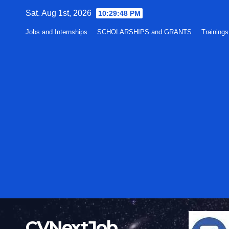
Skip
Sat. Aug 1st, 2026
10:29:49 PM
to
Jobs and Internships
SCHOLARSHIPS and GRANTS
Training
content
CVNextJob