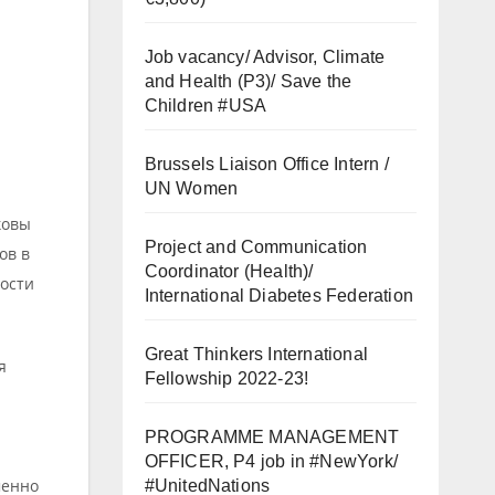
Job vacancy/ Advisor, Climate
and Health (P3)/ Save the
Children #USA
Brussels Liaison Office Intern /
UN Women
ковы
Project and Communication
ов в
Coordinator (Health)/
ости
International Diabetes Federation
Great Thinkers International
я
Fellowship 2022-23!
PROGRAMME MANAGEMENT
OFFICER, P4 job in #NewYork/
менно
#UnitedNations