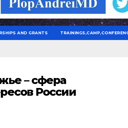
RSHIPS AND GRANTS
TRAININGS,CAMP,CONFEREN
жье – сфера
ресов России