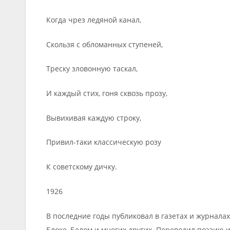
Когда чрез ледяной канал,
Скользя с обломанных ступеней,
Треску зловонную таскал,
И каждый стих, гоня сквозь прозу,
Вывихивая каждую строку,
Привил-таки классическую розу
К советскому дичку.
1926
В последние годы публиковал в газетах и журнала
Блоке, Белом и многих других. Переводил поэзию и