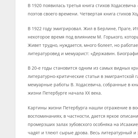
В 1920 появилась третья книга стихов Ходасевича
поэтов своего времени. Четвертая книга стихов Х
В 1922 году эмигрировал. Жил в Берлине, Праге, И
некоторое время под влиянием М. Горького, котор
Живет трудно, нуждается, много болеет, но работа
литературовед и мемуарист: «Державин. Биография
В 20-е годы становится одним из самых видных кр
литературно-критические статьи в эмигрантской 
мемуарные работы В. Ходасевича, собранные в кн
жизни Петербурге начала XX века.
Картины жизни Петербурга нашли отражение в вос
воспоминаниях, в частности, дается яркое описани
промерзших залах зубовского особняка на Исааки
чадят и тлеют сырые дрова. Весь литературный и