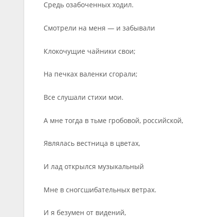
Средь озабоченных ходил.
Смотрели на меня — и забывали
Клокочущие чайники свои;
На печках валенки сгорали;
Все слушали стихи мои.
А мне тогда в тьме гробовой, российской,
Являлась вестница в цветах,
И лад открылся музыкальный
Мне в сногсшибательных ветрах.
И я безумен от видений,