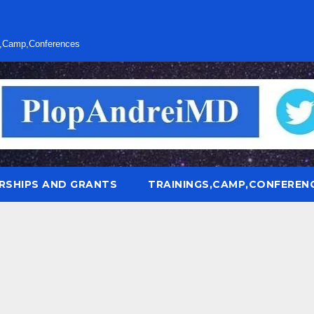
s,Camp,Conferences
RSHIPS AND GRANTS
TRAININGS,CAMP,CONFEREN