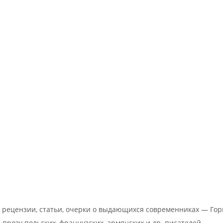
х рецензии, статьи, очерки о выдающихся современниках — Гор
 прозу польских, французских, армянских и др. писателей.