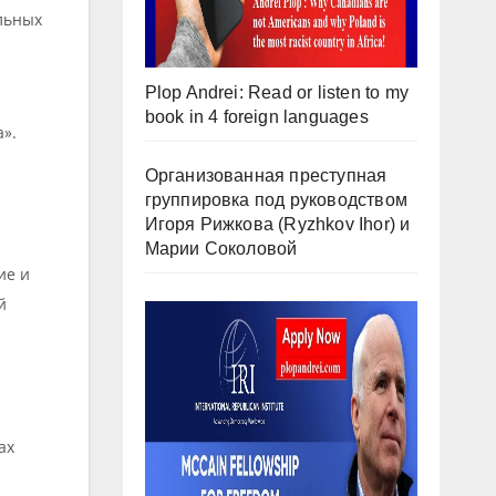
льных
Plop Andrei: Read or listen to my
book in 4 foreign languages
».
Организованная преступная
группировка под руководством
Игоря Рижкова (Ryzhkov Ihor) и
Марии Соколовой
ие и
й
ах