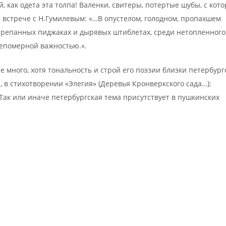
й, как одета эта толпа! Валенки, свитеры, потертые шубы, с кот
О встрече с Н.Гумилевым: «…В опустелом, голодном, пропахшем
стрепанных пиджаках и дырявых штиблетах, среди нетопленного
непомерной важностью.».
е много, хотя тональность и строй его поэзии близки петербург
, в стихотворении «Элегия» (Деревья Кронверкского сада…);
Так или иначе петербургская тема присутствует в пушкинских