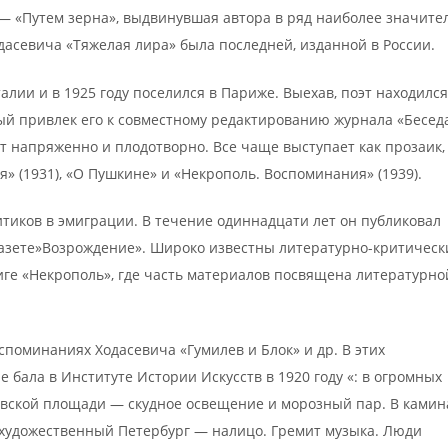
 — «Путем зерна», выдвинувшая автора в ряд наиболее значите
одасевича «Тяжелая лира» была последней, изданной в России.
талии и в 1925 году поселился в Париже. Выехав, поэт находился
ый привлек его к совместному редактированию журнала «Беседа
ет напряженно и плодотворно. Все чаще выступает как прозаик,
» (1931), «О Пушкине» и «Некрополь. Воспоминания» (1939).
итиков в эмиграции. В течение одиннадцати лет он публиковал
газете»Возрождение». Широко известны литературно-критическ
иге «Некрополь», где часть материалов посвящена литературно
поминаниях Ходасевича «Гумилев и Блок» и др. В этих
е бала в Институте Истории Искусств в 1920 году «: в огромных
евской площади — скудное освещение и морозный пар. В камин
 художественный Петербург — налицо. Гремит музыка. Люди