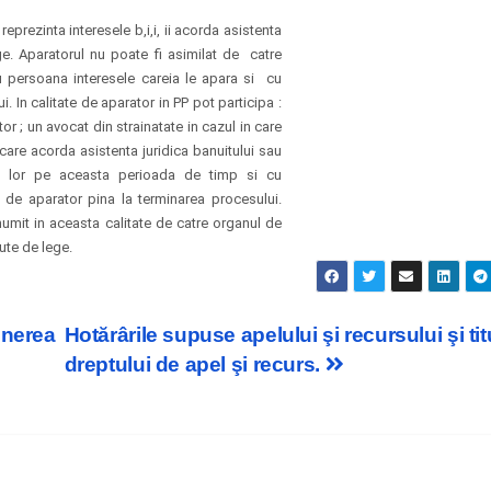
prezinta interesele b,i,i, ii acorda asistenta
ge. Aparatorul nu poate fi asimilat de catre
 persoana interesele careia le apara si cu
 In calitate de aparator in PP pot participa :
tor ; un avocat din strainatate in cazul in care
care acorda asistenta juridica banuitului sau
tul lor pe aceasta perioada de timp si cu
e de aparator pina la terminarea procesului.
umit in aceasta calitate de catre organul de
ute de lege.
unerea
Hotărârile supuse apelului şi recursului şi titu
dreptului de apel şi recurs.