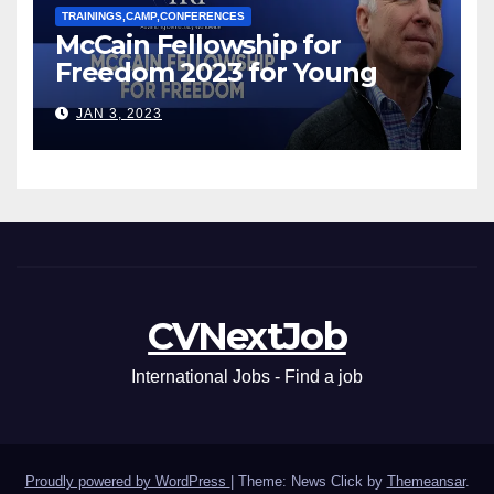
TRAININGS,CAMP,CONFERENCES
McCain Fellowship for
Freedom 2023 for Young
Leaders
JAN 3, 2023
CVNextJob
International Jobs - Find a job
Proudly powered by WordPress
|
Theme: News Click by
Themeansar
.