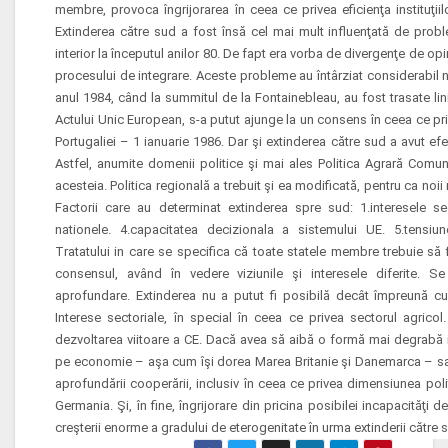
membre, provoca îngrijorarea în ceea ce privea eficienţa instituţii
Extinderea către sud a fost însă cel mai mult influenţată de prob
interior la începutul anilor 80. De fapt era vorba de divergenţe de opin
procesului de integrare. Aceste probleme au întârziat considerabil 
anul 1984, când la summitul de la Fontainebleau, au fost trasate linii
Actului Unic European, s-a putut ajunge la un consens în ceea ce pri
Portugaliei – 1 ianuarie 1986. Dar şi extinderea către sud a avut efe
Astfel, anumite domenii politice şi mai ales Politica Agrară Comu
acesteia. Politica regională a trebuit şi ea modificată, pentru ca noi
Factorii care au determinat extinderea spre sud: 1.interesele sect
nationele. 4.capacitatea decizionala a sistemului UE. 5.tensiun
Tratatului in care se specifica că toate statele membre trebuie să 
consensul, având în vedere viziunile şi interesele diferite.
aprofundare. Extinderea nu a putut fi posibilă decât împreună cu
Interese sectoriale, în special în ceea ce privea sectorul agricol
dezvoltarea viitoare a CE. Dacă avea să aibă o formă mai degrabă 
pe economie – aşa cum îşi dorea Marea Britanie şi Danemarca – sau
aprofundării cooperării, inclusiv în ceea ce privea dimensiunea pol
Germania. Şi, în fine, îngrijorare din pricina posibilei incapacităţi 
creşterii enorme a gradului de eterogenitate în urma extinderii către 