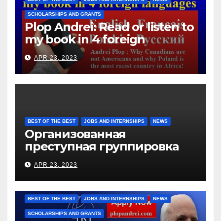
SCHOLARSHIPS AND GRANTS
Plop Andrei: Read or listen to
my book in 4 foreign
languages
APR 23, 2023
BEST OF THE BEST
JOBS AND INTERNSHIPS
NEWS
Организованная
преступная группировка
под руководством Игоря
APR 23, 2023
Рижкова (Ryzhkov Ihor) и
Марии Соколовой
BEST OF THE BEST
JOBS AND INTERNSHIPS
NEWS
SCHOLARSHIPS AND GRANTS