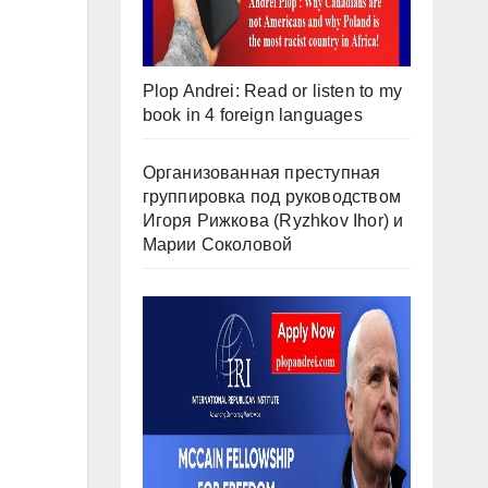
Plop Andrei: Read or listen to my
book in 4 foreign languages
Организованная преступная
группировка под руководством
Игоря Рижкова (Ryzhkov Ihor) и
Марии Соколовой