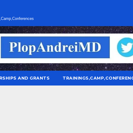
s,Camp,Conferences
RSHIPS AND GRANTS
TRAININGS,CAMP,CONFEREN