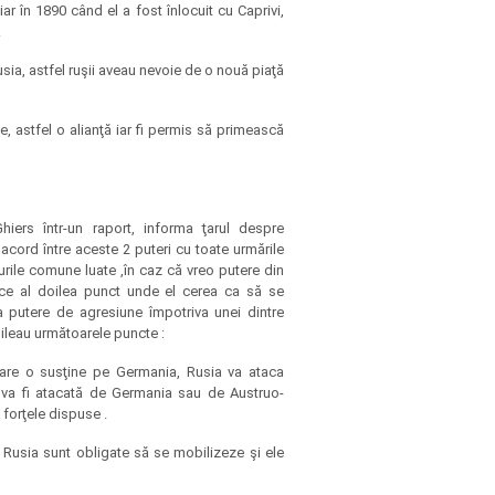
ar în 1890 când el a fost înlocuit cu Caprivi,
.
ia, astfel ruşii aveau nevoie de o nouă piaţă
e, astfel o alianţă iar fi permis să primească
hiers într-un raport, informa ţarul despre
 acord între aceste 2 puteri cu toate urmările
urile comune luate ,în caz că vreo putere din
fice al doilea punct unde el cerea ca să se
ca putere de agresiune împotriva unei dintre
abileau următoarele puncte :
care o susţine pe Germania, Rusia va ataca
 va fi atacată de Germania sau de Austruo-
 forţele dispuse .
şi Rusia sunt obligate să se mobilizeze şi ele