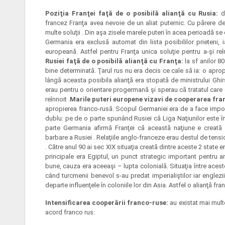
Poziţia Franţei faţă de o posibilă alianţă cu Rusia:
d
francez Franţa avea nevoie de un aliat puternic. Cu părere 
multe soluţii . Din aşa zisele marele puteri în acea perioadă se
Germania era exclusă automat din lista posibililor prieteni, 
europeană. Astfel pentru Franţa unica soluţie pentru a-şi reî
Rusiei faţă de o posibilă alianţă cu Franţa:
la sf anilor 8
bine determinată. Ţarul rus nu era decis ce cale să ia: o apro
lângă aceasta posibila alianţă era stopată de ministrului Ghi
erau pentru o orientare progermană şi sperau că tratatul care
reînnoit .
Marile puteri europene vizavi de cooperarea fr
apropierea franco-rusă. Scopul Germaniei era de a face impo
dublu: pe de o
parte spunând Rusiei că Liga Naţiunilor este în
parte Germania afirmă Franţei că această naţiune e creată d
barbare a Rusiei . Relaţiile anglo-franceze erau destul de tensio
. Către anul 90 ai sec XIX situaţia creată dintre aceste 2 state 
principale era Egiptul, un punct strategic important pentru am
bune, cauza era aceeaşi – lupta colonială. Situaţia între aces
când turcmenii benevol s-au predat imperialiştilor iar englezii 
departe influenţele în coloniile lor din Asia. Astfel o alianţă fr
Intensificarea cooperării franco-ruse:
au existat mai mult
acord franco rus: