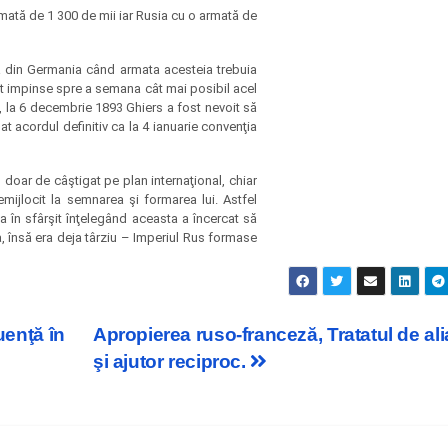
rmată de 1 300 de mii iar Rusia cu o armată de
 din Germania când armata acesteia trebuia
st impinse spre a semana cât mai posibil acel
e, la 6 decembrie 1893 Ghiers a fost nevoit să
 acordul definitiv ca la 4 ianuarie convenţia
 doar de câştigat pe plan internaţional, chiar
mijlocit la semnarea şi formarea lui. Astfel
 în sfârşit înţelegând aceasta a încercat să
a, însă era deja târziu – Imperiul Rus formase
uenţă în
Apropierea ruso-franceză, Tratatul de al
şi ajutor reciproc.