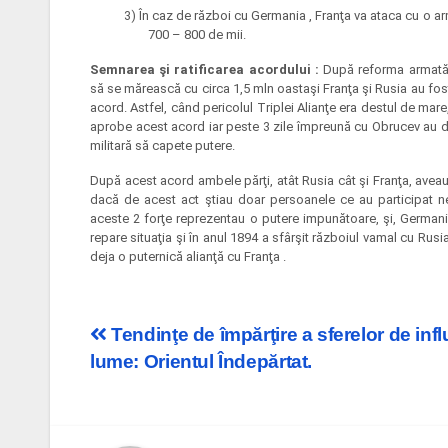
3) În caz de război cu Germania , Franţa va ataca cu o a
700 – 800 de mii.
Semnarea şi ratificarea acordului :
După reforma armată
să se mărească cu circa 1,5 mln oastaşi Franţa şi Rusia au fo
acord. Astfel, când pericolul Triplei Alianţe era destul de mar
aprobe acest acord iar peste 3 zile împreună cu Obrucev au dat
militară să capete putere.
După acest acord ambele părţi, atât Rusia cât şi Franţa, aveau
dacă de acest act ştiau doar persoanele ce au participat ne
aceste 2 forţe reprezentau o putere impunătoare, şi, Germania
repare situaţia şi în anul 1894 a sfârşit războiul vamal cu Rusi
deja o puternică alianţă cu Franţa .
Post
Tendinţe de împărţire a sferelor de infl
lume: Orientul Îndepărtat.
navigation