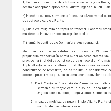
1) Bismarck ducea o politică tot mai agresivă faţă de Rusia, i
acesta a acceptat o apropiere cu Austroungaria şi nu cu Rusia
2) începând cu 1887 Germania a început un război vamal cu Rus
de desfacere care era Franţa.
3) Rusia era mulţumită de faptul că francezii îi acordau credit
mai departe în caz de necesitate şi alte credite.
4) înarmările continue ale Germaniei şi Austroungariei.
Negocieri asupra acordului franco-rus:
la 23 iunie G
propunerile francezilor. În primul punct se cerea crearea unui
practice, iar în al doilea punct se dorea un acord privind măs
Tripla Alianţă va ataca. Alexandru al III-lea dorea să modi
concretizeze ce reprezintă, ce să fie luat în consideraţie 
aceste 2 puteri Franţa şi Rusia. In urma unor tratativelor se st
1) Dacă Franţa va fi atacată de Germania sau Italia 
Germania cu forţele care le dispune . dacă Rusia
Ungaria care o susţine , Franţa va ataca Germania cu
2) În caz de mobilizarea puterii Triplei Alianţe Franţa 
luând toate măsurile necesare .