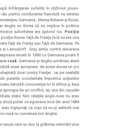
upă înfrângerea suferită în războiul pruso-
de rău pentru conducerea franceză nu existau
 evidenţiau Germania , Marea Britanie şi Rusia.
iar Anglia nu dorea să se implice în politica
ntoarce autoritatea era ajutorul rus.
Poziţia
0 poziţia Rusiei faţă de Franţa încă nu era una
piere faţă de Franţa sau faţă de Germania. Pe
rs şi Lamsdorff . Erau ambii contra deoarece
 expirase recent în 1890 cu Germania poate fi
anco-rusă:
Germania şi Anglia urmăreau atent
sibilă acea apropiere, de aceia ducea un joc
dreptată doar contra Franţei , iar pe cealaltă
e puterile occidentale împotriva acţiunilor
nate datorită concurenţei lor în Africa şi Asia
era aproape de un conflict, iar, una din cauzele
bele state. Nici relaţiile anglo-ruse nu erau
te două puteri se agravase încă din anul 1884
erau îngrijoraţi ca ruşii să nu-şi extindă mai
anco-rusă nu convenea nici Angliei.
e cauze care au dus la grăbirea semnării unui