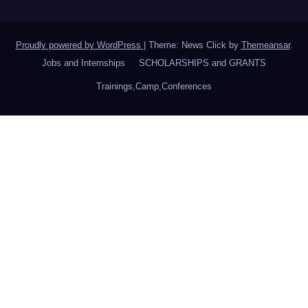
Proudly powered by WordPress
|
Theme: News Click by
Themeansar
.
Jobs and Internships
SCHOLARSHIPS and GRANTS
Trainings,Camp,Conferences