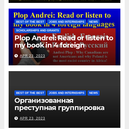
Hotels Group, exploits the
immigrants without paying
them for the days worked
BEST OF THE BEST
JOBS AND INTERNSHIPS
NEWS
SCHOLARSHIPS AND GRANTS
Plop Andrei: Read or listen to
my book in 4 foreign
languages
APR 23, 2023
BEST OF THE BEST
JOBS AND INTERNSHIPS
NEWS
Организованная
преступная группировка
под руководством Игоря
APR 23, 2023
Рижкова (Ryzhkov Ihor) и