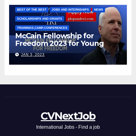
Марии Соколовой
BEST OF THE BEST
JOBS AND INTERNSHIPS
NEWS
SCHOLARSHIPS AND GRANTS
TRAININGS,CAMP,CONFERENCES
McCain Fellowship for
Freedom 2023 for Young
Leaders
JAN 3, 2023
CVNextJob
International Jobs - Find a job