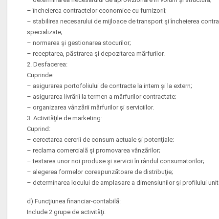
– încheierea contractelor economice cu furnizorii;
– stabilirea necesarului de mijloace de transport şi încheierea contr
specializate;
– normarea şi gestionarea stocurilor;
– receptarea, pãstrarea şi depozitarea mãrfurilor.
2. Desfacerea:
Cuprinde:
– asigurarea portofoliului de contracte la intern şi la extern;
– asigurarea livrãrii la termen a mãrfurilor contractate;
– organizarea vânzãrii mãrfurilor şi serviciilor.
3. Activitãţile de marketing:
Cuprind:
– cercetarea cererii de consum actuale şi potenţiale;
– reclama comercialã şi promovarea vânzãrilor;
– testarea unor noi produse şi servicii în rândul consumatorilor;
– alegerea formelor corespunzãtoare de distribuţie;
– determinarea locului de amplasare a dimensiunilor şi profilului unit
d) Funcţiunea financiar-contabilã:
Include 2 grupe de activitãţi: