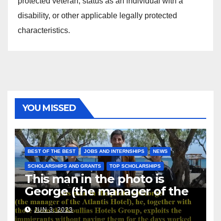
protected veteran, status as an individual with a
disability, or other applicable legally protected
characteristics.
YOU MISSED
BEST OF THE BEST
JOBS AND INTERNSHIPS
NEWS
SCHOLARSHIPS AND GRANTS
TOP SCHOLARSHIPS
This man in the photo is
George (the manager of the
Atlantis Hotel), he, together
JUN 3, 2023
with those from the Koullias