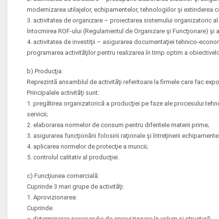
modernizarea utilajelor, echipamentelor, tehnologiilor şi extinderea c
3. activitatea de organizare – proiectarea sistemului organizatoric al 
întocmirea ROF-ului (Regulamentul de Organizare şi Funcţionare) şi a 
4. activitatea de investiţii – asigurarea documentaţiei tehnico-economi
programarea activitãţilor pentru realizarea în timp optim a obiectivel
b) Producţia:
Reprezintã ansamblul de activitãţi referitoare la firmele care fac expo
Principalele activitãţi sunt:
1. pregãtirea organizatoricã a producţiei pe faze ale procesului tehn
servicii;
2. elaborarea normelor de consum pentru diferitele materii prime;
3. asigurarea funcţionãrii folosirii raţionale şi întreţinerii echipamentelo
4. aplicarea normelor de protecţie a muncii;
5. controlul calitativ al producţiei.
c) Funcţiunea comercialã:
Cuprinde 3 mari grupe de activitãţi:
1. Aprovizionarea:
Cuprinde:
– determinarea necesarului de aprovizionare în volum şi structurã;