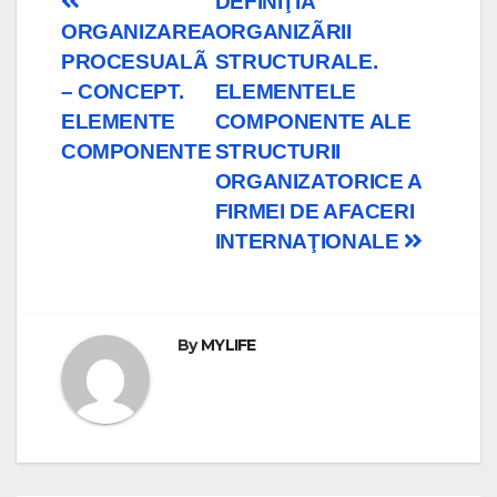
Post
DEFINIŢIA
ORGANIZAREA
ORGANIZÃRII
navigation
PROCESUALÃ
STRUCTURALE.
– CONCEPT.
ELEMENTELE
ELEMENTE
COMPONENTE ALE
COMPONENTE
STRUCTURII
ORGANIZATORICE A
FIRMEI DE AFACERI
INTERNAŢIONALE
By
MYLIFE