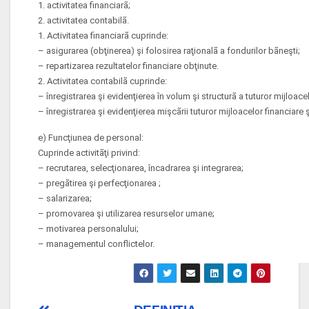
1. activitatea financiarã;
2. activitatea contabilã.
1. Activitatea financiarã cuprinde:
– asigurarea (obţinerea) şi folosirea raţionalã a fondurilor bãneşti;
– repartizarea rezultatelor financiare obţinute.
2. Activitatea contabilã cuprinde:
– înregistrarea şi evidenţierea în volum şi structurã a tuturor mijloacel
– înregistrarea şi evidenţierea mişcãrii tuturor mijloacelor financiare ş
e) Funcţiunea de personal:
Cuprinde activitãţi privind:
– recrutarea, selecţionarea, încadrarea şi integrarea;
– pregãtirea şi perfecţionarea ;
– salarizarea;
– promovarea şi utilizarea resurselor umane;
– motivarea personalului;
– managementul conflictelor.