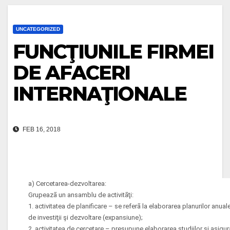
UNCATEGORIZED
FUNCŢIUNILE FIRMEI
DE AFACERI
INTERNAŢIONALE
FEB 16, 2018
a) Cercetarea-dezvoltarea:
Grupeazã un ansamblu de activitãţi:
1. activitatea de planificare – se referã la elaborarea planurilor anua
de investiţii şi dezvoltare (expansiune);
2. activitatea de cercetare – presupune elaborarea studiilor şi asig