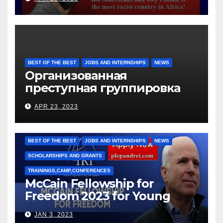
BEST OF THE BEST
JOBS AND INTERNSHIPS
NEWS
Организованная
преступная группировка
под руководством Игоря
APR 23, 2023
Рижкова (Ryzhkov Ihor) и
Марии Соколовой
BEST OF THE BEST
JOBS AND INTERNSHIPS
NEWS
SCHOLARSHIPS AND GRANTS
TRAININGS,CAMP,CONFERENCES
McCain Fellowship for
Freedom 2023 for Young
Leaders
JAN 3, 2023