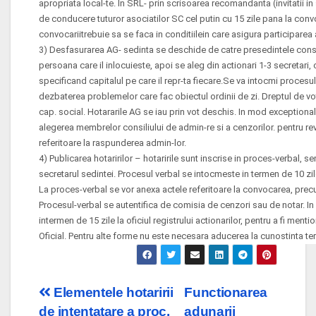
apropriata local-te. In SRL- prin scrisoarea recomandanta (invitatii in 
de conducere tuturor asociatilor SC cel putin cu 15 zile pana la co
convocariitrebuie sa se faca in conditiilein care asigura participarea 
3) Desfasurarea AG- sedinta se deschide de catre presedintele consi
persoana care il inlocuieste, apoi se aleg din actionari 1-3 secretari, 
specificand capitalul pe care il repr-ta fiecare.Se va intocmi procesul
dezbaterea problemelor care fac obiectul ordinii de zi. Dreptul de vot
cap. social. Hotararile AG se iau prin vot deschis. In mod exceptional
alegerea membrelor consiliului de admin-re si a cenzorilor. pentru rev
referitoare la raspunderea admin-lor.
4) Publicarea hotaririlor – hotaririle sunt inscrise in proces-verbal, 
secretarul sedintei. Procesul verbal se intocmeste in termen de 10 zile
La proces-verbal se vor anexa actele referitoare la convocarea, precum
Procesul-verbal se autentifica de comisia de cenzori sau de notar. In
intermen de 15 zile la oficiul registrului actionarilor, pentru a fi menti
Oficial. Pentru alte forme nu este necesara aducerea la cunostinta tert
Post
Elementele hotaririi
Functionarea
de intentatare a proc.
adunarii