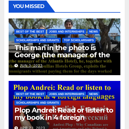
YOU MISSED
BEST OF THE BEST
JOBS AND INTERNSHIPS
NEWS
SCHOLARSHIPS AND GRANTS
TOP SCHOLARSHIPS
This man in the photo is
George (the manager of the
Atlantis Hotel), he, together
JUN 3, 2023
with those from the Koullias
Hotels Group, exploits the
immigrants without paying
them for the days worked
BEST OF THE BEST
JOBS AND INTERNSHIPS
NEWS
SCHOLARSHIPS AND GRANTS
Plop Andrei: Read or listen to
my book in 4 foreign
languages
APR 23, 2023