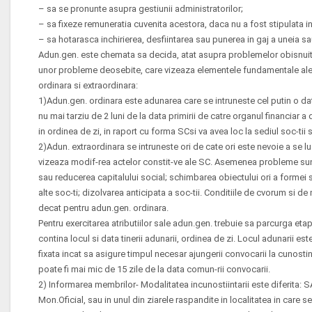
– sa se pronunte asupra gestiunii administratorilor;
– sa fixeze remuneratia cuvenita acestora, daca nu a fost stipulata in
– sa hotarasca inchirierea, desfiintarea sau punerea in gaj a uneia sau
Adun.gen. este chemata sa decida, atat asupra problemelor obisnuite 
unor probleme deosebite, care vizeaza elementele fundamentale ale e
ordinara si extraordinara:
1)Adun.gen. ordinara este adunarea care se intruneste cel putin o da
nu mai tarziu de 2 luni de la data primirii de catre organul financiar a
in ordinea de zi, in raport cu forma SCsi va avea loc la sediul soc-tii s
2)Adun. extraordinara se intruneste ori de cate ori este nevoie a se l
vizeaza modif-rea actelor constit-ve ale SC. Asemenea probleme sunt:
sau reducerea capitalului social; schimbarea obiectului ori a formei s
alte soc-ti; dizolvarea anticipata a soc-tii. Conditiile de cvorum si de
decat pentru adun.gen. ordinara.
Pentru exercitarea atributiilor sale adun.gen. trebuie sa parcurga eta
contina locul si data tinerii adunarii, ordinea de zi. Locul adunarii este
fixata incat sa asigure timpul necesar ajungerii convocarii la cunostin
poate fi mai mic de 15 zile de la data comun-rii convocarii.
2) Informarea membrilor- Modalitatea incunostiintarii este diferita: S
Mon.Oficial, sau in unul din ziarele raspandite in localitatea in care 