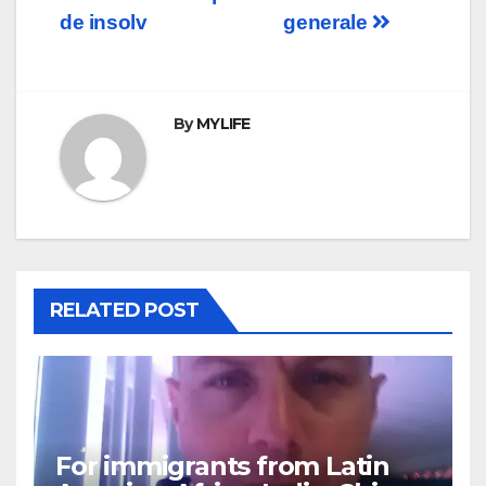
navigation
de insolv
generale
By
MYLIFE
RELATED POST
For immigrants from Latin