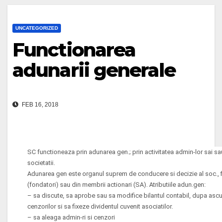
UNCATEGORIZED
Functionarea
adunarii generale
FEB 16, 2018
SC functioneaza prin adunarea gen.; prin activitatea admin-lor sai sau
societatii.
Adunarea gen este organul suprem de conducere si decizie al soc., f
(fondatori) sau din membrii actionari (SA). Atributiile adun.gen:
– sa discute, sa aprobe sau sa modifice bilantul contabil, dupa ascult
cenzorilor si sa fixeze dividentul cuvenit asociatilor.
– sa aleaga admin-ri si cenzori