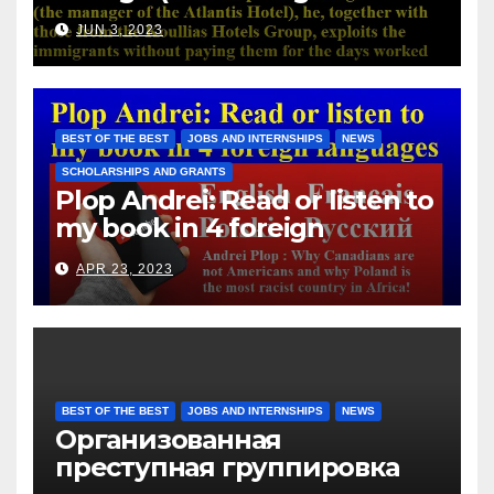
Atlantis Hotel), he, together
JUN 3, 2023
with those from the Koullias
Hotels Group, exploits the
immigrants without paying
them for the days worked
BEST OF THE BEST
JOBS AND INTERNSHIPS
NEWS
SCHOLARSHIPS AND GRANTS
Plop Andrei: Read or listen to
my book in 4 foreign
languages
APR 23, 2023
BEST OF THE BEST
JOBS AND INTERNSHIPS
NEWS
Организованная
преступная группировка