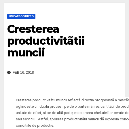
UNCATEGORIZED
Cresterea
productivitãtii
muncii
FEB 16, 2018
Cresterea productivitãtii muncii reflectã directia progresistã a misc
oglindeste un dublu proces : pe de o parte mãrirea cantitãtii de produs
unitate de efort, si pe de altã parte, micsorarea cheltuielilor cerute 
sau serviciu . Astfel, sporirea productivitãtii muncii dã expresia conc
conditiile de productie.