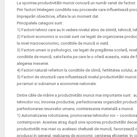
La sporirea productivitãtii muncii concurã un numãr variat de factori.
Prin factori întelegem conditiile sau procesele care influenteazã prod
împrejurãri obiecticve, aflate la un moment dat.
Principalele categorii sunt :
1) Factorii tehnici care au în vedere nivelul atins de stiintã, tehnicã,
2) Factorii economici si sociali sunt cei legati de organizarea producti
la nivel macroeconomic, conditiile de muncã si viatã.
3) Factorii umani si psihologici, cei legati de pregãtirea scolarã, nivel
conditiile de muncã, satisfactia pe care le-o oferã aceasta, viata de fami
alegerea meseriei.
4) Factori naturali referitori la conditiile de climã, fertilitatea solului,
5) Factori de structurã care influenteazã nivelul productivitãtii muncii
pe ramuri si subramuri a economiei nationale.
Dintre cãile de mãrire a productivitãtii muncii mai importante sunt :
tehnicilor noi, înnoirea productiei, perfectionarea organizãrii producti
perfectionarea resurselor umane, cointeresarea materialã a muncii.
1) Automatizarea robotizarea, promovarea tehnicilor noi – coordonat
contemporan. Acestea atrag dupã sine sporirea productivitãtii deoar
productivitãti mai mari cu aceleasi cheltuieli de muncã, favorizeazã d
produssi în general, realizarea de economii, cersterea eficientei, în c