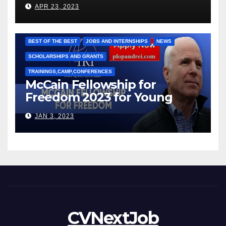
под руководством Игоря
APR 23, 2023
Рижкова (Ryzhkov Ihor) и
Марии Соколовой
BEST OF THE BEST
JOBS AND INTERNSHIPS
NEWS
SCHOLARSHIPS AND GRANTS
TRAININGS,CAMP,CONFERENCES
McCain Fellowship for
Freedom 2023 for Young
Leaders
JAN 3, 2023
CVNextJob