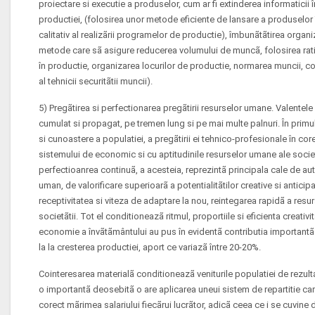
proiectare si executie a produselor, cum ar fi extinderea informaticii
productiei, (folosirea unor metode eficiente de lansare a produselor î
calitativ al realizãrii programelor de productie), îmbunãtãtirea organ
metode care sã asigure reducerea volumului de muncã, folosirea rat
în productie, organizarea locurilor de productie, normarea muncii, c
al tehnicii securitãtii muncii).
5) Pregãtirea si perfectionarea pregãtirii resurselor umane. Valentel
cumulat si propagat, pe tremen lung si pe mai multe palnuri. În primul 
si cunoastere a populatiei, a pregãtirii ei tehnico-profesionale în co
sistemului de economic si cu aptitudinile resurselor umane ale socie
perfectioanrea continuã, a acesteia, reprezintã principala cale de aut
uman, de valorificare superioarã a potentialitãtilor creative si antic
receptivitatea si viteza de adaptare la nou, reintegarea rapidã a resurs
societãtii. Tot el conditioneazã ritmul, proportiile si eficienta creativit
economie a învãtãmântului au pus în evidentã contributia importantã 
la la cresterea productiei, aport ce variazã între 20-20%.
Cointeresarea materialã conditioneazã veniturile populatiei de rezulta
o importantã deosebitã o are aplicarea uneui sistem de repartitie car
corect mãrimea salariului fiecãrui lucrãtor, adicã ceea ce i se cuvin