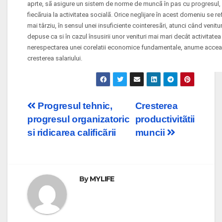
aprte, sã asigure un sistem de norme de muncã în pas cu progresul, 
fiecãruia la activitatea socialã. Orice neglijare în acest domeniu se 
mai târziu, în sensul unei insuficiente cointeresãri, atunci când veni
depuse ca si în cazul însusirii unor venituri mai mari decât activitat
nerespectarea unei corelatii economice fundamentale, anume accea di
cresterea salariului.
Post
Progresul tehnic,
Cresterea
progresul organizatoric
productivitãtii
navigation
si ridicarea calificãrii
muncii
By
MYLIFE