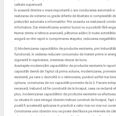
calitate superioarã.
În aceastã directie o mare importantã o are conducerea automatã si
realizarea de sisteme cu grade diferite de libertate si complexitãti di
prelucrãrii automate a informatiilor. Prin aceasta se realizeazã comb
informatice. Dar intensificarea acestor lucruri nu e posibilã fãrã angaja
Numai stiinta si tehnica avansatã, pãtrunse adânc în toate activitãti
asigurã un ritm rapid si comprimarea etapelor, reducerea inegalitãtilor 
2) Modernizarea capacitãtilor de productie existente, prin îmbunãtãti
functionali, în vederea reducerii consumului de materii prime si energi
sigurantã în exploatare, cresterea vitezei de lucru.
Avantajele modernizãrii capacitãtilor de productie existente în rapo
capacitãti derivã din faptul cã prima actiune, modernizarea, porneste
existentã, pe care o dezvoltã si o reînnoieste, punând astfel mai bin
optiune, construirea de noi capacitãti porneste de la 0. Fiecare echipa
necesarã, trebuind sã fie construitã de la început, ceea ce reclamã efor
plus, modernizarea capacitãtilor de productie existente se efectueaz
cu situatia în care intregul obiectiv trebuie construit de început, fap
poatã fi acceleratã aplicarea în practicã a celor mai noi mai noi cuceri
Construirea unui obiectiv nou se poate desfãsura pe intervale de câtiv