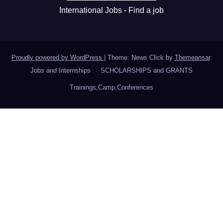
International Jobs - Find a job
Proudly powered by WordPress
|
Theme: News Click by
Themeansar
.
Jobs and Internships
SCHOLARSHIPS and GRANTS
Trainings,Camp,Conferences