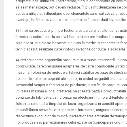
adoptate, desi initial erau perforamte, fiind în concordantã cu cele m
sã se materializeze, pot deveni veduste. În plus modernizarea se con
active a utilajului, influentând deci elementele care realizeazã direct
avantaje, în tãrile dezvoltate atentia principalã e acordatã investitiil
3) ïnnoirea productiei prin perfectionarea carcateristicilor construct
în vederea satisfacerii la un nivel înalt calitativ are implicatii si asupra
Masinile si utilajele se înnoiesc la 5-6 ani în medie. Mentinerea în fab
tehnic scãzut, realizate cu tehnologii învechite conduce la scãderea 
4) Perfectionarea organizãrii productiei si a muncii reprezintã un pr
continuitate, care presupune adaptarea de cãtre conducerile unitãt
mãsuri si folosirea de metode si tehnici stabilite pe baze de studii s
seama de noile descoperiri ale stiintei, în cadrul asigurãrii unui cadr
personalul ocupat a factorilor de productie, în astfel de productii cant
utilizarea maximã a lor si cresterea pe aceastã bazã a productivitãtii
continue de fabricatie, , sincronizarea efectuãrii în timp a diferitelor a
folosirea rationalã a timpului de lucru, organizarea în conditii optime a
îmbunãtãtirea activitãtii de reparatie si întretinere, asigurarea energ
dispozitive a locurilor de muncã, perfectionarea activitãtii de transpo
noi produse sau perfectionarea celor existente (conceperea unor mo