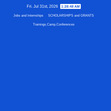
Skip
Fri. Jul 31st, 2026
1:28:49 AM
to
Jobs and Internships
SCHOLARSHIPS and GRANTS
content
Trainings,Camp,Conferences