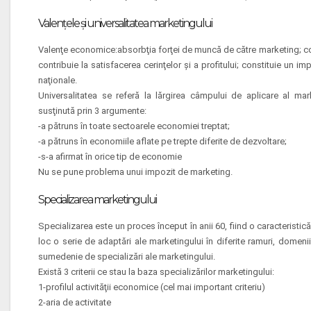
Valenţele şi universalitatea marketingului
Valenţe economice:absorbţia forţei de muncă de către marketing; con
contribuie la satisfacerea cerinţelor şi a profitului; constituie un 
naţionale.
Universalitatea se referă la lărgirea câmpului de aplicare al mar
susţinută prin 3 argumente:
-a pătruns în toate sectoarele economiei treptat;
-a pătruns în economiile aflate pe trepte diferite de dezvoltare;
-s-a afirmat în orice tip de economie
Nu se pune problema unui impozit de marketing.
Specializarea marketingului
Specializarea este un proces început în anii 60, fiind o caracteristi
loc o serie de adaptări ale marketingului în diferite ramuri, domenii
sumedenie de specializări ale marketingului.
Există 3 criterii ce stau la baza specializărilor marketingului:
1-profilul activităţii economice (cel mai important criteriu)
2-aria de activitate