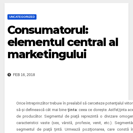
UNCATEGORIZED
Consumatorul:
elementul central al
marketingului
FEB 16, 2018
Orice întreprinzător trebuie în prealabil să cerceteze potenţialul vii
să-şi definească cât mai bine
ţinta
: ceea ce doreşte. Astfel,ţinta ac
de producător. Segmentul de piaţă reprezintă o divizare omoge
caracteristici vaste (sex, vârstă, profesie, venit, etc.). Segme
segmentul de piaţă ţintă. Urmează poziţionarea, care constă în 