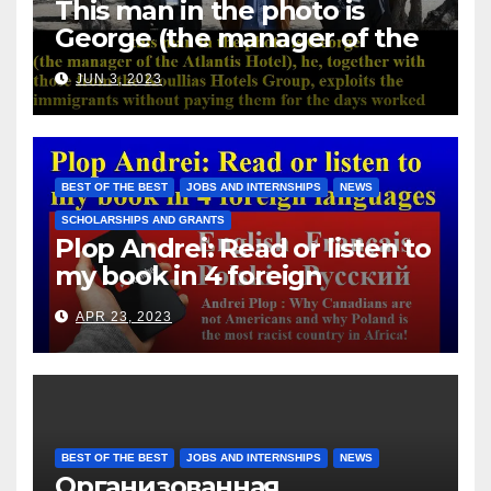
This man in the photo is
George (the manager of the
Atlantis Hotel), he, together
JUN 3, 2023
with those from the Koullias
Hotels Group, exploits the
immigrants without paying
them for the days worked
BEST OF THE BEST
JOBS AND INTERNSHIPS
NEWS
SCHOLARSHIPS AND GRANTS
Plop Andrei: Read or listen to
my book in 4 foreign
languages
APR 23, 2023
BEST OF THE BEST
JOBS AND INTERNSHIPS
NEWS
Организованная