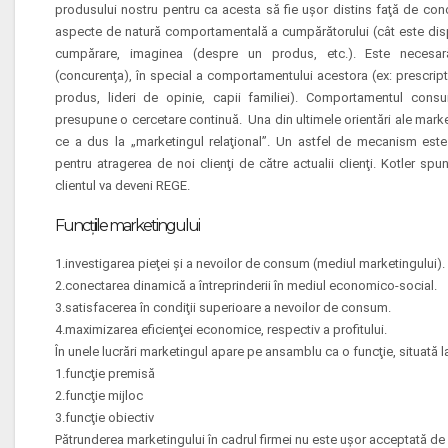
produsului nostru pentru ca acesta să fie uşor distins faţă de co
aspecte de natură comportamentală a cumpărătorului (cât este disp
cumpărare, imaginea (despre un produs, etc.). Este necesar
(concurenţa), în special a comportamentului acestora (ex: prescript
produs, lideri de opinie, capii familiei). Comportamentul con
presupune o cercetare continuă. Una din ultimele orientări ale marketi
ce a dus la „marketingul relaţional”. Un astfel de mecanism este 
pentru atragerea de noi clienţi de către actualii clienţi. Kotler 
clientul va deveni REGE.
Funcţiile marketingului
1.investigarea pieţei şi a nevoilor de consum (mediul marketingului).
2.conectarea dinamică a întreprinderii în mediul economico-social.
3.satisfacerea în condiţii superioare a nevoilor de consum.
4.maximizarea eficienţei economice, respectiv a profitului.
În unele lucrări marketingul apare pe ansamblu ca o funcţie, situată la 
1.funcţie premisă
2.funcţie mijloc
3.funcţie obiectiv
Pătrunderea marketingului în cadrul firmei nu este uşor acceptată de