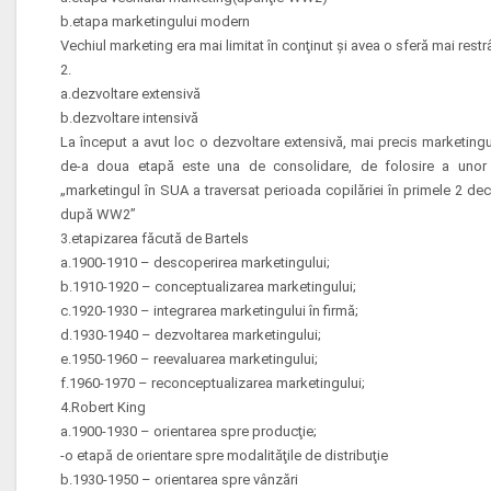
b.etapa marketingului modern
Vechiul marketing era mai limitat în conţinut şi avea o sferă mai restr
2.
a.dezvoltare extensivă
b.dezvoltare intensivă
La început a avut loc o dezvoltare extensivă, mai precis marketingu
de-a doua etapă este una de consolidare, de folosire a uno
„marketingul în SUA a traversat perioada copilăriei în primele 2 dec
după WW2”
3.etapizarea făcută de Bartels
a.1900-1910 – descoperirea marketingului;
b.1910-1920 – conceptualizarea marketingului;
c.1920-1930 – integrarea marketingului în firmă;
d.1930-1940 – dezvoltarea marketingului;
e.1950-1960 – reevaluarea marketingului;
f.1960-1970 – reconceptualizarea marketingului;
4.Robert King
a.1900-1930 – orientarea spre producţie;
-o etapă de orientare spre modalităţile de distribuţie
b.1930-1950 – orientarea spre vânzări