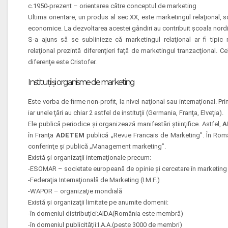
c.1950-prezent – orientarea către conceptul de marketing
Ultima orientare, un produs al sec.XX, este marketingul relaţional, s
economice. La dezvoltarea acestei gândiri au contribuit şcoala nor
S-a ajuns să se sublinieze că marketingul relaţional ar fi tipic
relaţional prezintă diferenţieri faţă de marketingul tranzacţional. C
diferenţe este Cristofer.
Instituţii şi organisme de marketing
Este vorba de firme non-profit, la nivel naţional sau internaţional. P
iar unele ţări au chiar 2 astfel de instituţii (Germania, Franţa, Elveţia).
Ele publică periodice şi organizează manifestări ştiinţifice. Astfel,
A
în Franţa
ADETEM
publică „Revue Francais de Marketing”. În Ro
conferinţe şi publică „Management marketing”.
Există şi organizaţii internaţionale precum:
-ESOMAR – societate europeană de opinie şi cercetare în marketing
-Federaţia Internaţională de Marketing (I.M.F.)
-WAPOR – organizaţie mondială
Există şi organizaţii limitate pe anumite domenii:
-în domeniul distribuţiei:AIDA(România este membră)
-în domeniul publicităţii:I.A.A.(peste 3000 de membri)