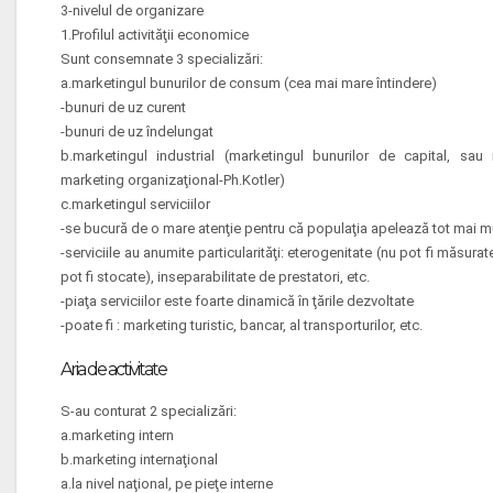
3-nivelul de organizare
1.Profilul activităţii economice
Sunt consemnate 3 specializări:
a.marketingul bunurilor de consum (cea mai mare întindere)
-bunuri de uz curent
-bunuri de uz îndelungat
b.marketingul industrial (marketingul bunurilor de capital, sau m
marketing organizaţional-Ph.Kotler)
c.marketingul serviciilor
-se bucură de o mare atenţie pentru că populaţia apelează tot mai mul
-serviciile au anumite particularităţi: eterogenitate (nu pot fi măsura
pot fi stocate), inseparabilitate de prestatori, etc.
-piaţa serviciilor este foarte dinamică în ţările dezvoltate
-poate fi : marketing turistic, bancar, al transporturilor, etc.
Aria de activitate
S-au conturat 2 specializări:
a.marketing intern
b.marketing internaţional
a.la nivel naţional, pe pieţe interne