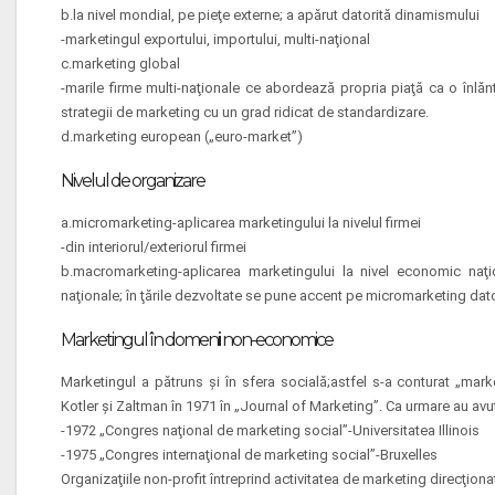
b.la nivel mondial, pe pieţe externe; a apărut datorită dinamismului
-marketingul exportului, importului, multi-naţional
c.marketing global
-marile firme multi-naţionale ce abordează propria piaţă ca o înlăn
strategii de marketing cu un grad ridicat de standardizare.
d.marketing european („euro-market”)
Nivelul de organizare
a.micromarketing-aplicarea marketingului la nivelul firmei
-din interiorul/exteriorul firmei
b.macromarketing-aplicarea marketingului la nivel economic naţ
naţionale; în ţările dezvoltate se pune accent pe micromarketing dato
Marketingul în domenii non-economice
Marketingul a pătruns şi în sfera socială;astfel s-a conturat „mark
Kotler şi Zaltman în 1971 în „Journal of Marketing”. Ca urmare au avut
-1972 „Congres naţional de marketing social”-Universitatea Illinois
-1975 „Congres internaţional de marketing social”-Bruxelles
Organizaţiile non-profit întreprind activitatea de marketing direcţionată