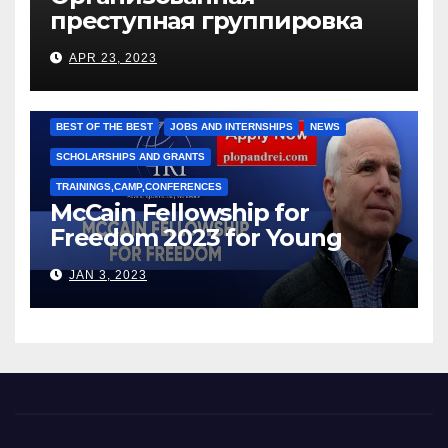
преступная группировка
под руководством Игоря
APR 23, 2023
Рижкова (Ryzhkov Ihor) и
Марии Соколовой
BEST OF THE BEST
JOBS AND INTERNSHIPS
NEWS
SCHOLARSHIPS AND GRANTS
TRAININGS,CAMP,CONFERENCES
McCain Fellowship for
Freedom 2023 for Young
Leaders
JAN 3, 2023