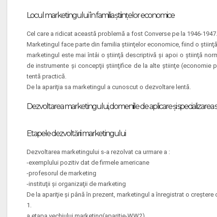
Locul marketingului în familia ştiinţelor economice
Cel care a ridicat această problemă a fost Converse pe la 1946-1947
Marketingul face parte din familia ştiinţelor economice, fiind o ştiinţ
marketingul este mai întâi o ştiinţă descriptivă şi apoi o ştiinţă nor
de instrumente şi concepţii ştiinţifice de la alte ştiinţe (economie 
tentă practică.
De la apariţia sa marketingul a cunoscut o dezvoltare lentă.
Dezvoltarea marketingului, domeniile de aplicare şi specializarea 
Etapele dezvoltării marketingului
Dezvoltarea marketingului s-a rezolvat ca urmare a :
-exemplului pozitiv dat de firmele americane
-profesorul de marketing
-instituţii şi organizaţii de marketing
De la apariţie şi până în prezent, marketingul a înregistrat o creştere 
1.
a.etapa vechiului marketing(apariţie-WW2)