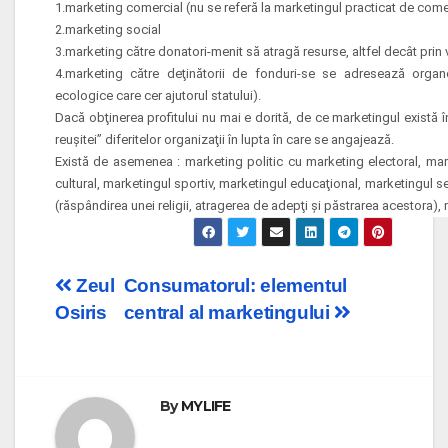
1.marketing comercial (nu se referă la marketingul practicat de come
2.marketing social
3.marketing către donatori-menit să atragă resurse, altfel decât prin 
4.marketing către deţinătorii de fonduri-se se adresează organel
ecologice care cer ajutorul statului).
Dacă obţinerea profitului nu mai e dorită, de ce marketingul există î
reuşitei” diferitelor organizaţii în lupta în care se angajează.
Există de asemenea : marketing politic cu marketing electoral, mark
cultural, marketingul sportiv, marketingul educaţional, marketingul sec
(răspândirea unei religii, atragerea de adepţi şi păstrarea acestora),
Post
Zeul
Consumatorul: elementul
Osiris
central al marketingului
navigation
By
MYLIFE