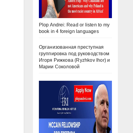
Plop Andrei: Read or listen to my
book in 4 foreign languages
Организованная преступная
группировка под руководством
Игоря Рижкова (Ryzhkov Ihor) и
Марии Соколовой