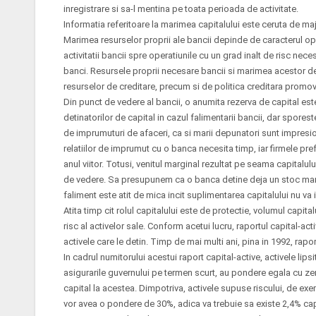
inregistrare si sa-l mentina pe toata perioada de activitate.
Informatia referitoare la marimea capitalului este ceruta de majori
Marimea resurselor proprii ale bancii depinde de caracterul ope
activitatii bancii spre operatiunile cu un grad inalt de risc nece
banci. Resursele proprii necesare bancii si marimea acestor dep
resurselor de creditare, precum si de politica creditara promo
Din punct de vedere al bancii, o anumita rezerva de capital est
detinatorilor de capital in cazul falimentarii bancii, dar sporeste
de imprumuturi de afaceri, ca si marii depunatori sunt impresion
relatiilor de imprumut cu o banca necesita timp, iar firmele pr
anul viitor. Totusi, venitul marginal rezultat pe seama capital
de vedere. Sa presupunem ca o banca detine deja un stoc mare 
faliment este atit de mica incit suplimentarea capitalului nu va i
Atita timp cit rolul capitalului este de protectie, volumul capi
risc al activelor sale. Conform acetui lucru, raportul capital-a
activele care le detin. Timp de mai multi ani, pina in 1992, raport
In cadrul numitorului acestui raport capital-active, activele lipsi
asigurarile guvernului pe termen scurt, au pondere egala cu zer
capital la acestea. Dimpotriva, activele supuse riscului, de ex
vor avea o pondere de 30%, adica va trebuie sa existe 2,4% capi