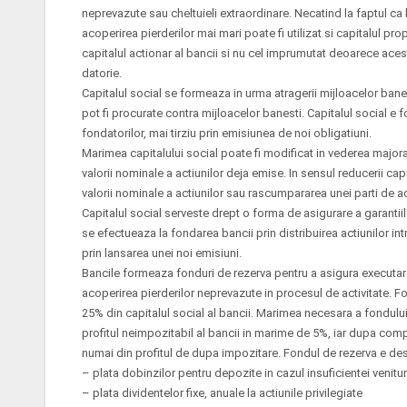
neprevazute sau cheltuieli extraordinare. Necatind la faptul ca 
acoperirea pierderilor mai mari poate fi utilizat si capitalul prop
capitalul actionar al bancii si nu cel imprumutat deoarece aces
datorie.
Capitalul social se formeaza in urma atragerii mijloacelor banes
pot fi procurate contra mijloacelor banesti. Capitalul social e fo
fondatorilor, mai tirziu prin emisiunea de noi obligatiuni.
Marimea capitalului social poate fi modificat in vederea majora
valorii nominale a actiunilor deja emise. In sensul reducerii ca
valorii nominale a actiunilor sau rascumpararea unei parti de act
Capitalul social serveste drept o forma de asigurare a garantii
se efectueaza la fondarea bancii prin distribuirea actiunilor intr
prin lansarea unei noi emisiuni.
Bancile formeaza fonduri de rezerva pentru a asigura executarea
acoperirea pierderilor neprevazute in procesul de activitate. 
25% din capitalul social al bancii. Marimea necesara a fondulu
profitul neimpozitabil al bancii in marime de 5%, iar dupa compl
numai din profitul de dupa impozitare. Fondul de rezerva e dest
– plata dobinzilor pentru depozite in cazul insuficientei venitur
– plata dividentelor fixe, anuale la actiunile privilegiate