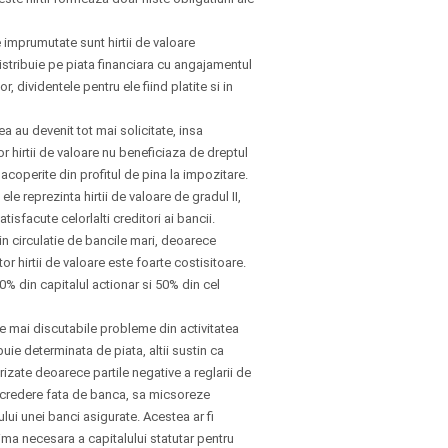
e imprumutate sunt hirtii de valoare
stribuie pe piata financiara cu angajamentul
r, dividentele pentru ele fiind platite si in
ea au devenit tot mai solicitate, insa
r hirtii de valoare nu beneficiaza de dreptul
 acoperite din profitul de pina la impozitare.
ele reprezinta hirtii de valoare de gradul II,
tisfacute celorlalti creditori ai bancii.
in circulatie de bancile mari, deoarece
or hirtii de valoare este foarte costisitoare.
0% din capitalul actionar si 50% din cel
le mai discutabile probleme din activitatea
ie determinata de piata, altii sustin ca
izate deoarece partile negative a reglarii de
 incredere fata de banca, sa micsoreze
ului unei banci asigurate. Acestea ar fi
ima necesara a capitalului statutar pentru