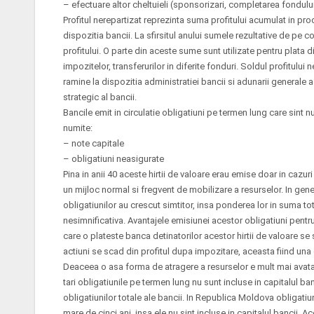
– efectuare altor cheltuieli (sponsorizari, completarea fondului
Profitul nerepartizat reprezinta suma profitului acumulat in proce
dispozitia bancii. La sfirsitul anului sumele rezultative de pe c
profitului. O parte din aceste sume sunt utilizate pentru plata di
impozitelor, transferurilor in diferite fonduri. Soldul profitului
ramine la dispozitia administratiei bancii si adunarii generale a
strategic al bancii.
Bancile emit in circulatie obligatiuni pe termen lung care sint nu
numite:
– note capitale
– obligatiuni neasigurate
Pina in anii 40 aceste hirtii de valoare erau emise doar in cazur
un mijloc normal si fregvent de mobilizare a resurselor. In gene
obligatiunilor au crescut simtitor, insa ponderea lor in suma to
nesimnificativa. Avantajele emisiunei acestor obligatiuni pent
care o plateste banca detinatorilor acestor hirtii de valoare se
actiuni se scad din profitul dupa impozitare, aceasta fiind una d
Deaceea o asa forma de atragere a resurselor e mult mai avata
tari obligatiunile pe termen lung nu sunt incluse in capitalul 
obligatiunilor totale ale bancii. In Republica Moldova obligat
mare de cinci ani, insa ele nu sint incluse in capitalul bancii. A