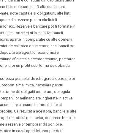
alul bancar e constituit din capitalul statutar
eneficiu nerepartizat. O alta sursa sunt
te, note capitale si obligatiuni, alte hirtii
ompuse din rezerve pentru cheltuieli
rilor etc. Rezervele bancare pot fi formate in
utii autorizate) si la initiativa bancii.
specific aparte in comparatie cu alte domenii
entat de calitatea de intermediar al bancii pe
 depozite ale agentilor economici a
gestiune eficienta a acestor resurse, pastrarea
ponentilor un profit sub forma de dobinda
soreaza pericolul de retragere a depozitelor
r-o proportie mai mica, necesara pentru
rite forme de obligatii monetare, de regula
 companiilor nefinanciare inghetate in active
 acumulare a resurselor mobilizate si
opriu. Ca rezultat a acestora, bancile si alte
ropriu in totalul resurselor, deoarece bancile
ere a rezervelor temporar disponibile.
itatea in cazul aparitiei unor pierderi