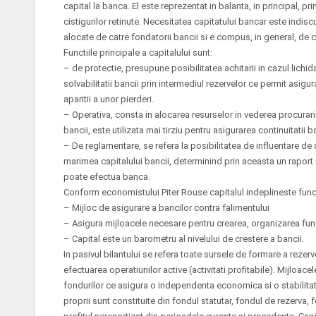
capital la banca. El este reprezentat in balanta, in principal, pri
cistigurilor retinute. Necesitatea capitatului bancar este indiscu
alocate de catre fondatorii bancii si e compus, in general, de ca
Functiile principale a capitalului sunt:
– de protectie, presupune posibilitatea achitarii in cazul lichi
solvabilitatii bancii prin intermediul rezervelor ce permit asigurar
aparitii a unor pierderi.
– Operativa, consta in alocarea resurselor in vederea procurarii 
bancii, este utilizata mai tirziu pentru asigurarea continuitatii ba
– De reglamentare, se refera la posibilitatea de influentare de c
marimea capitalului bancii, determinind prin aceasta un raport in
poate efectua banca.
Conform economistului Piter Rouse capitalul indeplineste funct
– Mijloc de asigurare a bancilor contra falimentului
– Asigura mijloacele necesare pentru crearea, organizarea fun
– Capital este un barometru al nivelului de crestere a bancii.
In pasivul bilantului se refera toate sursele de formare a rezerv
efectuarea operatiunilor active (activitati profitabile). Mijloacel
fondurilor ce asigura o independenta economica si o stabilitat
proprii sunt constituite din fondul statutar, fondul de rezerva, 