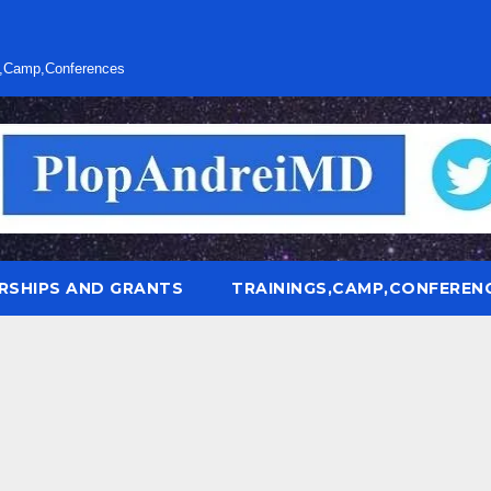
s,Camp,Conferences
RSHIPS AND GRANTS
TRAININGS,CAMP,CONFEREN