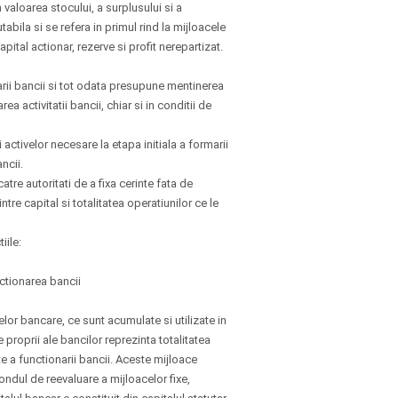
n valoarea stocului, a surplusului si a
tabila si se refera in primul rind la mijloacele
pital actionar, rezerve si profit nerepartizat.
darii bancii si tot odata presupune mentinerea
ea activitatii bancii, chiar si in conditii de
activelor necesare la etapa initiala a formarii
ncii.
atre autoritati de a fixa cerinte fata de
tre capital si totalitatea operatiunilor ce le
iile:
ctionarea bancii
elor bancare, ce sunt acumulate si utilizate in
e proprii ale bancilor reprezinta totalitatea
e a functionarii bancii. Aceste mijloace
fondul de reevaluare a mijloacelor fixe,