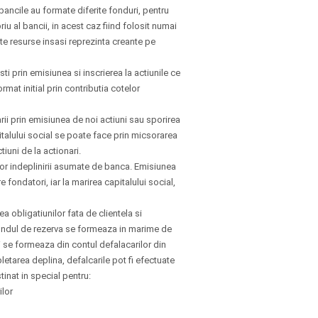
bancile au formate diferite fonduri, pentru
riu al bancii, in acest caz fiind folosit numai
te resurse insasi reprezinta creante pe
ti prin emisiunea si inscrierea la actiunile ce
rmat initial prin contributia cotelor
rii prin emisiunea de noi actiuni sau sporirea
pitalului social se poate face prin micsorarea
iuni de la actionari.
lor indeplinirii asumate de banca. Emisiunea
e fondatori, iar la marirea capitalului social,
 obligatiunilor fata de clientela si
Fondul de rezerva se formeaza in marime de
i se formeaza din contul defalacarilor din
etarea deplina, defalcarile pot fi efectuate
inat in special pentru:
ilor