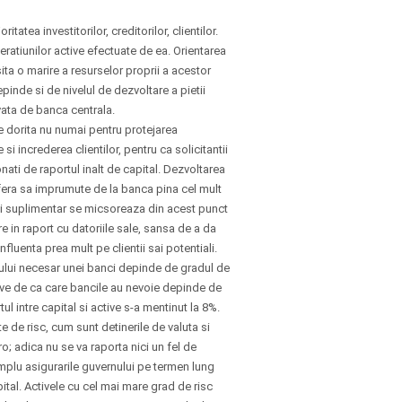
tatea investitorilor, creditorilor, clientilor.
ratiunilor active efectuate de ea. Orientarea
sita o marire a resurselor proprii a acestor
inde si de nivelul de dezvoltare a pietii
vata de banca centrala.
e dorita nu numai pentru protejarea
 si increderea clientilor, pentru ca solicitantii
ati de raportul inalt de capital. Dezvoltarea
efera sa imprumute de la banca pina cel mult
ului suplimentar se micsoreaza din acest punct
in raport cu datoriile sale, sansa de a da
nfluenta prea mult pe clientii sai potentiali.
talului necesar unei banci depinde de gradul de
ctive de ca care bancile au nevoie depinde de
ul intre capital si active s-a mentinut la 8%.
te de risc, cum sunt detinerile de valuta si
o; adica nu se va raporta nici un fel de
emplu asigurarile guvernului pe termen lung
tal. Activele cu cel mai mare grad de risc