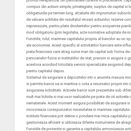
profitul nerepartizat din perioadele curente si precedente. Capit
compus din actiuni simple, privelegiate, surplus de capital si b
obligatiunile pe termen lung, alcatuite din imprumuturi subordona
de valoare achitate din rezultatul vinzarii actiunilor, rezerve c
neprevazute, pentru plate dividentelor pentru acoperirea pierde
mod obligatoriu (prin legislatie, acte normative adoptate de instit
Functiile, rolul, marimea capitalului propriu al bancilor au un 
ale economiei. Acest specific al activitatilor bancare este influ
piata financiara care atrag sume mari de capital sub forma de
persoanelor fizice si institutiilor de stat, precum si asigura o 
acestora acordind totodata servicii specializate asigurind de
pentru capitalul depus.
Sistemul de asigurare a depozitelor intr-o anumita masura mic
si permite bancii sa-si mentina o cota a resurselor proprii int
asigurarea lichiditatii. Activele bancii sunt prezentate sub dife
mult mai lichide si mai usor realizabile pe piata de cit activele
nemateriale. Acest moment asigura posibilitati de asigurare si
micsoreaza corespunzator necesitatea in marimea capitalului pr
institutii financiare pot detine o pondere mai mica capitalului p
gestioneaza eficient si utilizeaza diferite instrumente de atrag
Functiile de protectie si garantie a capitalului armonizeaza activ