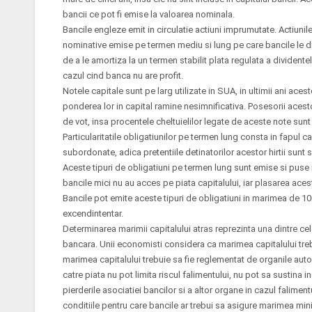
bancii ce pot fi emise la valoarea nominala.
Bancile engleze emit in circulatie actiuni imprumutate. Actiunil
nominative emise pe termen mediu si lung pe care bancile le di
de a le amortiza la un termen stabilit plata regulata a dividentelo
cazul cind banca nu are profit.
Notele capitale sunt pe larg utilizate in SUA, in ultimii ani acest
ponderea lor in capital ramine nesimnificativa. Posesorii acesto
de vot, insa procentele cheltuielilor legate de aceste note sunt
Particularitatile obligatiunilor pe termen lung consta in fapul ca 
subordonate, adica pretentiile detinatorilor acestor hirtii sunt sa
Aceste tipuri de obligatiuni pe termen lung sunt emise si puse 
bancile mici nu au acces pe piata capitalului, iar plasarea acest
Bancile pot emite aceste tipuri de obligatiuni in marimea de 10
excendintentar.
Determinarea marimii capitalului atras reprezinta una dintre ce
bancara. Unii economisti considera ca marimea capitalului trebu
marimea capitalului trebuie sa fie reglementat de organile autor
catre piata nu pot limita riscul falimentului, nu pot sa sustina
pierderile asociatiei bancilor si a altor organe in cazul faliment
conditiile pentru care bancile ar trebui sa asigure marimea min