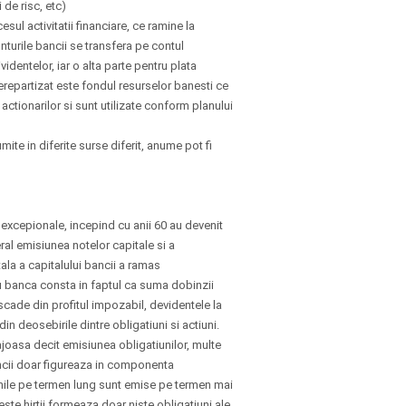
 de risc, etc)
sul activitatii financiare, ce ramine la
onturile bancii se transfera pe contul
videntelor, iar o alta parte pentru plata
 nerepartizat este fondul resurselor banesti ce
 actionarilor si sunt utilizate conform planului
mite in diferite surse diferit, anume pot fi
i excepionale, incepind cu anii 60 au devenit
ral emisiunea notelor capitale si a
tala a capitalului bancii a ramas
ru banca consta in faptul ca suma dobinzii
 scade din profitul impozabil, devidentele la
in deosebirile dintre obligatiuni si actiuni.
joasa decit emisiunea obligatiunilor, multe
bancii doar figureaza in componenta
iunile pe termen lung sunt emise pe termen mai
ceste hirtii formeaza doar niste obligatiuni ale