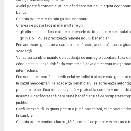
Avalul poate fi comercial atunci când este dat de un agent economic
bancă.
Cambia poate circula prin gir sau andosare.
Girarea se poate face în mai multe feluri:
– gir plin – sunt indicate toate elementele de identificare ale noului b
– gir în alb – nu se precizează numele noului beneficiar,
Prin andosare garantarea cambiei se măreşte, pentru că fiecare gira
scadenţă.
Vânzarea cambiei înainte de scadenţă se numeşte scontare; taxa de 
când se calculează dobânda comercială; taxa de rescont micşorând 
intermediară.
Prin scont se acordă un credit celui ce solicită şi care este garantat c
În cazul neacceptării, la scadenţă beneficiarul se adresează autorită
prin care se certifică refuzul la plată – protest la cambie – urmat 
instanţa judecătorească care pune beneficiarul să-şi recupereze tre
justiţie.
Dacă se execută un girant pentru o plată protestată, el se poate adres
la cambie.
Cambia poate conţine clauza ,,fără protest’’ ce permite executarea tra