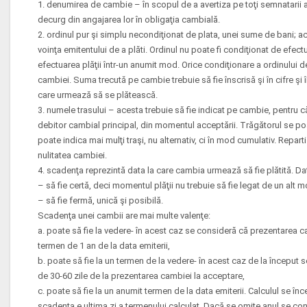
1. denumirea de cambie – în scopul de a avertiza pe toţi semnatarii as
decurg din angajarea lor în obligaţia cambială.
2. ordinul pur şi simplu necondiţionat de plata, unei sume de bani; ace
voinţa emitentului de a plăti. Ordinul nu poate fi condiţionat de efect
efectuarea plăţii într-un anumit mod. Orice condiţionare a ordinului d
cambiei. Suma trecută pe cambie trebuie să fie înscrisă şi în cifre şi 
care urmează să se plătească.
3. numele trasului – acesta trebuie să fie indicat pe cambie, pentru c
debitor cambial principal, din momentul acceptării. Trăgătorul se poa
poate indica mai mulţi traşi, nu alternativ, ci în mod cumulativ. Repa
nulitatea cambiei.
4. scadenţa reprezintă data la care cambia urmează să fie plătită. Da
– să fie certă, deci momentul plăţii nu trebuie să fie legat de un alt 
– să fie fermă, unică şi posibilă.
Scadenţa unei cambii are mai multe valenţe:
a. poate să fie la vedere- în acest caz se consideră că prezentarea ca
termen de 1 an de la data emiterii,
b. poate să fie la un termen de la vedere- în acest caz de la început
de 30-60 zile de la prezentarea cambiei la acceptare,
c. poate să fie la un anumit termen de la data emiterii. Calculul se în
scadenţa e ultima zi a termenului calculat. Dacă se omite anul se con