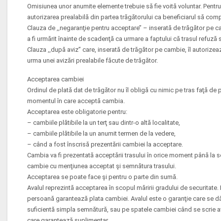
Omisiunea unor anumite elemente trebuie să fie voită voluntar. Pentr
autorizarea prealabilă din partea trăgătorului ca beneficiarul să com
Clauza de ,,negaranţie pentru acceptare’’ – inserată de trăgător pe c
a fi urmărit înainte de scadenţă ca urmare a faptului că trasul refuz
Clauza ,,după aviz’’ care, inserată de trăgător pe cambie, îl autorizea
urma unei avizări prealabile făcute de trăgător.
Acceptarea cambiei
Ordinul de plată dat de trăgător nu îl obligă cu nimic pe tras faţă de
momentul în care acceptă cambia.
Acceptarea este obligatorie pentru:
– cambiile plătibile la un terţ sau dintr-o altă localitate,
– cambiile plătibile la un anumit termen de la vedere,
– când a fost înscrisă prezentării cambiei la acceptare.
Cambia va fi prezentată acceptării trasului în orice moment până la 
cambie cu menţiunea acceptat şi semnătura trasului.
Acceptarea se poate face şi pentru o parte din sumă.
Avalul reprezintă acceptarea în scopul măririi gradului de securitate. 
persoană garantează plata cambiei. Avalul este o garanţie care se dă
suficientă simpla semnătură, sau pe spatele cambiei când se scrie 
care garantează suplimentar.