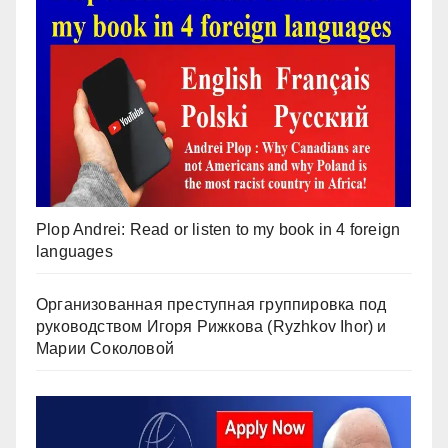
Plop Andrei: Read or listen to my book in 4 foreign
languages
Организованная преступная группировка под
руководством Игоря Рижкова (Ryzhkov Ihor) и
Марии Соколовой