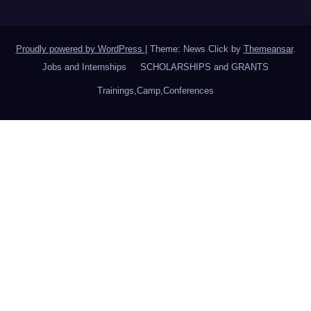
Proudly powered by WordPress
|
Theme: News Click by
Themeansar
.
Jobs and Internships
SCHOLARSHIPS and GRANTS
Trainings,Camp,Conferences