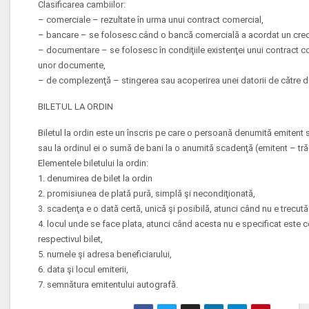
Clasificarea cambiilor:
– comerciale – rezultate în urma unui contract comercial,
– bancare – se folosesc când o bancă comercială a acordat un cred
– documentare – se folosesc în condiţiile existenţei unui contract c
unor documente,
– de complezenţă – stingerea sau acoperirea unei datorii de către de
BILETUL LA ORDIN
Biletul la ordin este un înscris pe care o persoană denumită emitent
sau la ordinul ei o sumă de bani la o anumită scadenţă (emitent – tră
Elementele biletului la ordin:
1. denumirea de bilet la ordin
2. promisiunea de plată pură, simplă şi necondiţionată,
3. scadenţa e o dată certă, unică şi posibilă, atunci când nu e trecut
4. locul unde se face plata, atunci când acesta nu e specificat este 
respectivul bilet,
5. numele şi adresa beneficiarului,
6. data şi locul emiterii,
7. semnătura emitentului autografă.