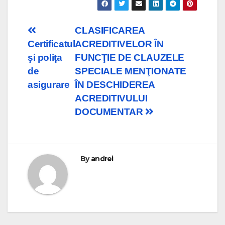
Post
CLASIFICAREA
Certificatul
ACREDITIVELOR ÎN
navigation
şi poliţa
FUNCŢIE DE CLAUZELE
de
SPECIALE MENŢIONATE
asigurare
ÎN DESCHIDEREA
ACREDITIVULUI
DOCUMENTAR
By
andrei