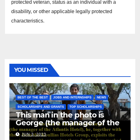
protected veteran, status as an individual with a
disability, or other applicable legally protected
characteristics.
YOU MISSED
BEST OF THE BEST
JOBS AND INTERNSHIPS
NEWS
SCHOLARSHIPS AND GRANTS
TOP SCHOLARSHIPS
This man in the photo is
George (the manager of the
Atlantis Hotel), he, together
JUN 3, 2023
with those from the Koullias