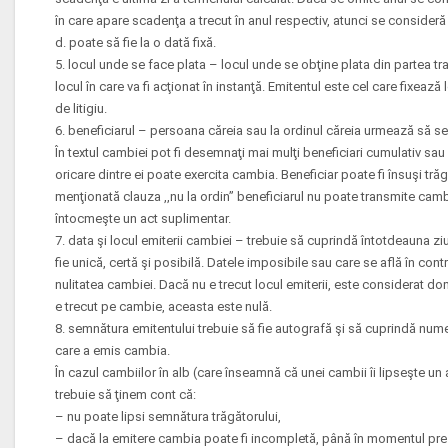
în care apare scadenţa a trecut în anul respectiv, atunci se consideră
d. poate să fie la o dată fixă.
5. locul unde se face plata – locul unde se obţine plata din partea tras
locul în care va fi acţionat în instanţă. Emitentul este cel care fixează l
de litigiu.
6. beneficiarul – persoana căreia sau la ordinul căreia urmează să s
În textul cambiei pot fi desemnaţi mai mulţi beneficiari cumulativ sau 
oricare dintre ei poate exercita cambia. Beneficiar poate fi însuşi tră
menţionată clauza ,,nu la ordin’’ beneficiarul nu poate transmite cambi
întocmeşte un act suplimentar.
7. data şi locul emiterii cambiei – trebuie să cuprindă întotdeauna ziua
fie unică, certă şi posibilă. Datele imposibile sau care se află în co
nulitatea cambiei. Dacă nu e trecut locul emiterii, este considerat dom
e trecut pe cambie, aceasta este nulă.
8. semnătura emitentului trebuie să fie autografă şi să cuprindă num
care a emis cambia.
În cazul cambiilor în alb (care înseamnă că unei cambii îi lipseşte u
trebuie să ţinem cont că:
– nu poate lipsi semnătura trăgătorului,
– dacă la emitere cambia poate fi incompletă, până în momentul preze