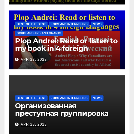
Hotels Group, exploits the
immigrants without paying
them for the days worked
BEST OF THE BEST
JOBS AND INTERNSHIPS
NEWS
SCHOLARSHIPS AND GRANTS
Plop Andrei: Read or listen to
my book in 4 foreign
languages
APR 23, 2023
BEST OF THE BEST
JOBS AND INTERNSHIPS
NEWS
Организованная
преступная группировка
под руководством Игоря
APR 23, 2023
Рижкова (Ryzhkov Ihor) и