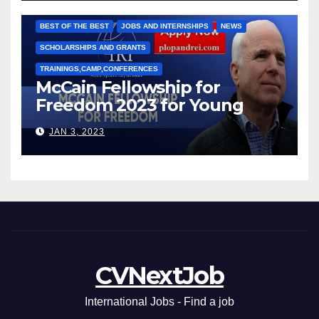
Марии Соколовой
BEST OF THE BEST
JOBS AND INTERNSHIPS
NEWS
SCHOLARSHIPS AND GRANTS
TRAININGS,CAMP,CONFERENCES
McCain Fellowship for
Freedom 2023 for Young
Leaders
JAN 3, 2023
CVNextJob
International Jobs - Find a job