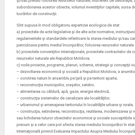
şi/sau prevăd folosirea resurselor naturale, indiferent de destinaţie, 
subordonarea acestor obiecte, volumul investiţiilor capitale, sursa d
lucrărilor de construcţii.
Sînt supuse în mod obligatoriu expertizei ecologice de stat:
a) proiectele de acte legislative şi de alte acte normative, instrucţiun
regulamentele şi standardele referitoare la starea mediului şi/sau car
periculoase pentru mediul înconjurător, folosirea resurselor naturale 
b) proiectele convenţiilor internaţionale, proiectele contractelor de
resurselor naturale ale Republicii Moldova;
c) noile proiecte, programe, planuri, scheme, strategii şi concepţii vi
– dezvoltarea economică şi socială a Republicii Moldova, a anumitor 
– ocrotirea naturii în ansamblu pe ţară şi pe teritorii aparte;
– reconstrucţia municipiilor, oraşelor, satelor;
– alimentarea cu căldură, apă, gaze, energie electrică;
– construcţia sistemelor de canalizare ale localităţilor;
– urbanismul şi amenajarea teritoriului în localităţile urbane şi rurale;
– construcţia, extinderea, reconstrucţia, reutilarea, modernizarea şi
sau lichidarea tuturor obiectelor economice şi sociale susceptibile 
precum şi a celor care pot afecta starea mediului înconjurător în sta
Internaţională privind Evaluarea Impactului Asupra Mediului Înconjurăt