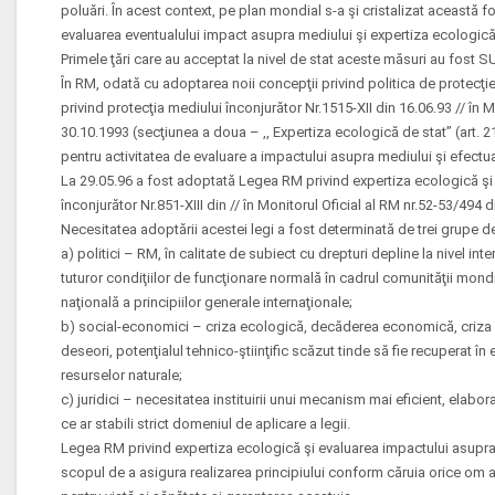
poluări. În acest context, pe plan mondial s-a şi cristalizat această f
evaluarea eventualului impact asupra mediului şi expertiza ecologică
Primele ţări care au acceptat la nivel de stat aceste măsuri au fost 
În RM, odată cu adoptarea noii concepţii privind politica de protecţi
privind protecţia mediului înconjurător Nr.1515-XII din 16.06.93 // în M
30.10.1993 (secţiunea a doua – ,, Expertiza ecologică de stat” (art. 21-
pentru activitatea de evaluare a impactului asupra mediului şi efectu
La 29.05.96 a fost adoptată Legea RM privind expertiza ecologică şi
înconjurător Nr.851-XIII din // în Monitorul Oficial al RM nr.52-53/494 
Necesitatea adoptării acestei legi a fost determinată de trei grupe de
a) politici – RM, în calitate de subiect cu drepturi depline la nivel int
tuturor condiţiilor de funcţionare normală în cadrul comunităţii mondia
naţională a principiilor generale internaţionale;
b) social-economici – criza ecologică, decăderea economică, criza so
deseori, potenţialul tehnico-ştiinţific scăzut tinde să fie recuperat în
resurselor naturale;
c) juridici – necesitatea instituirii unui mecanism mai eficient, elab
ce ar stabili strict domeniul de aplicare a legii.
Legea RM privind expertiza ecologică şi evaluarea impactului asupra
scopul de a asigura realizarea principiului conform căruia orice om 