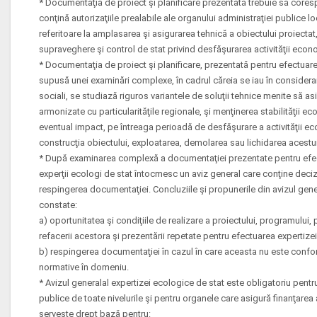
* Documentaţia de proiect şi planificare prezentată trebuie să cores
conţină autorizaţiile prealabile ale organului administraţiei publice lo
referitoare la amplasarea şi asigurarea tehnică a obiectului proiecta
supraveghere şi control de stat privind desfăşurarea activităţii eco
* Documentaţia de proiect şi planificare, prezentată pentru efectuare
supusă unei examinări complexe, în cadrul căreia se iau în considerar
sociali, se studiază riguros variantele de soluţii tehnice menite să as
armonizate cu particularităţile regionale, şi menţinerea stabilităţii ec
eventual impact, pe întreaga perioadă de desfăşurare a activităţii e
construcţia obiectului, exploatarea, demolarea sau lichidarea acestu
* După examinarea complexă a documentaţiei prezentate pentru efect
experţii ecologi de stat întocmesc un aviz general care conţine deciz
respingerea documentaţiei. Concluziile şi propunerile din avizul gener
constate:
a) oportunitatea şi condiţiile de realizare a proiectului, programului
refacerii acestora şi prezentării repetate pentru efectuarea expertize
b) respingerea documentaţiei în cazul în care aceasta nu este conform
normative în domeniu.
* Avizul generalal expertizei ecologice de stat este obligatoriu pentru 
publice de toate nivelurile şi pentru organele care asigură finanţarea
serveşte drept bază pentru: