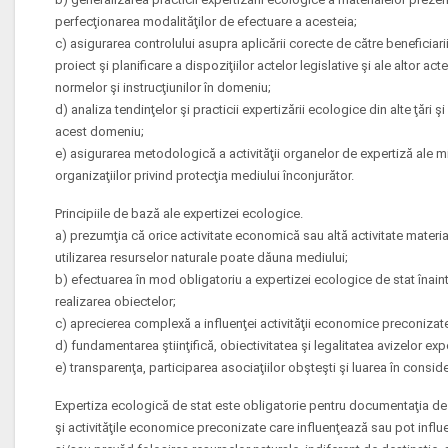
perfecţionarea modalităţilor de efectuare a acesteia;
c) asigurarea controlului asupra aplicării corecte de către beneficiar
proiect şi planificare a dispoziţiilor actelor legislative şi ale altor a
normelor şi instrucţiunilor în domeniu;
d) analiza tendinţelor şi practicii expertizării ecologice din alte ţări ş
acest domeniu;
e) asigurarea metodologică a activităţii organelor de expertiză ale m
organizaţiilor privind protecţia mediului înconjurător.
Principiile de bază ale expertizei ecologice.
a) prezumţia că orice activitate economică sau altă activitate mater
utilizarea resurselor naturale poate dăuna mediului;
b) efectuarea în mod obligatoriu a expertizei ecologice de stat înain
realizarea obiectelor;
c) aprecierea complexă a influenţei activităţii economice preconizat
d) fundamentarea ştiinţifică, obiectivitatea şi legalitatea avizelor exp
e) transparenţa, participarea asociaţiilor obşteşti şi luarea în conside
Expertiza ecologică de stat este obligatorie pentru documentaţia de p
şi activităţile economice preconizate care influenţează sau pot influe