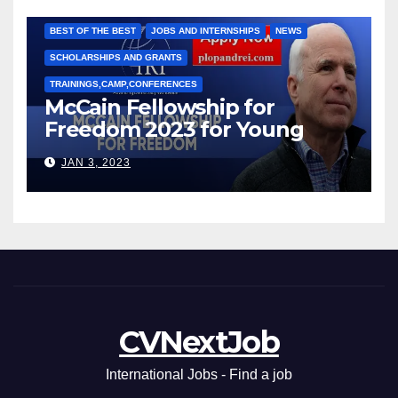
Марии Соколовой
BEST OF THE BEST
JOBS AND INTERNSHIPS
NEWS
SCHOLARSHIPS AND GRANTS
TRAININGS,CAMP,CONFERENCES
McCain Fellowship for
Freedom 2023 for Young
Leaders
JAN 3, 2023
CVNextJob
International Jobs - Find a job