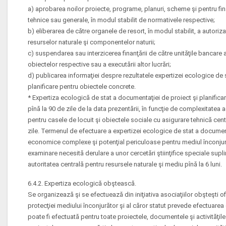
a) aprobarea noilor proiecte, programe, planuri, scheme şi pentru fi
tehnice sau generale, în modul stabilit de normativele respective;
b) eliberarea de către organele de resort, în modul stabilit, a autoriza
resurselor naturale şi componentelor naturii;
c) suspendarea sau interzicerea finanţării de către unităţile bancare a 
obiectelor respective sau a executării altor lucrări;
d) publicarea informaţiei despre rezultatele expertizei ecologice de 
planificare pentru obiectele concrete.
* Expertiza ecologică de stat a documentaţiei de proiect şi planifica
pînă la 90 de zile de la data prezentării, în funcţie de complexitatea
pentru casele de locuit şi obiectele sociale cu asigurare tehnică cen
zile. Termenul de efectuare a expertizei ecologice de stat a documenta
economice complexe şi potenţial periculoase pentru mediul înconjură
examinare necesită derulare a unor cercetări ştiinţifice speciale supl
autoritatea centrală pentru resursele naturale şi mediu pînă la 6 luni.
6.4.2. Expertiza ecologică obştească.
Se organizează şi se efectuează din iniţiativa asociaţiilor obşteşti ofic
protecţiei mediului înconjurător şi al căror statut prevede efectuarea
poate fi efectuată pentru toate proiectele, documentele şi activităţ