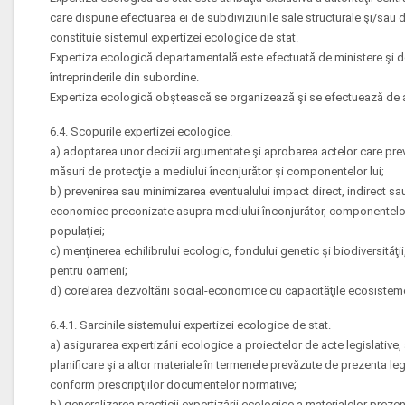
care dispune efectuarea ei de subdiviziunile sale structurale şi/sau 
constituie sistemul expertizei ecologice de stat.
Expertiza ecologică departamentală este efectuată de ministere şi de
întreprinderile din subordine.
Expertiza ecologică obştească se organizează şi se efectuează de as
6.4. Scopurile expertizei ecologice.
a) adoptarea unor decizii argumentate şi aprobarea actelor care prevă
măsuri de protecţie a mediului înconjurător şi componentelor lui;
b) prevenirea sau minimizarea eventualului impact direct, indirect sau 
economice preconizate asupra mediului înconjurător, componentelor l
populaţiei;
c) menţinerea echilibrului ecologic, fondului genetic şi biodiversităţii
pentru oameni;
d) corelarea dezvoltării social-economice cu capacităţile ecosisteme
6.4.1. Sarcinile sistemului expertizei ecologice de stat.
a) asigurarea expertizării ecologice a proiectelor de acte legislative
planificare şi a altor materiale în termenele prevăzute de prezenta le
conform prescripţiilor documentelor normative;
b) generalizarea practicii expertizării ecologice a materialelor preze