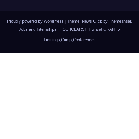
Proudly powered by WordPress
|
Theme: News Click by
Themeansar
.
Jobs and Internships
SCHOLARSHIPS and GRANTS
Trainings,Camp,Conferences