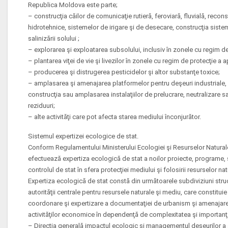
Republica Moldova este parte;
– construcţia căilor de comunicaţie rutieră, feroviară, fluvială, reconstru
hidrotehnice, sistemelor de irigare şi de desecare, construcţia siste
salinizării solului ;
– explorarea şi exploatarea subsolului, inclusiv în zonele cu regim de
– plantarea viţei de vie şi livezilor în zonele cu regim de protecţie a a
– producerea şi distrugerea pesticidelor şi altor substanţe toxice;
– amplasarea şi amenajarea platformelor pentru deşeuri industriale, m
construcţia sau amplasarea instalaţiilor de prelucrare, neutralizare s
reziduuri;
– alte activităţi care pot afecta starea mediului înconjurător.
Sistemul expertizei ecologice de stat.
Conform Regulamentului Ministerului Ecologiei şi Resurselor Naturale,
efectuează expertiza ecologică de stat a noilor proiecte, programe, s
controlul de stat în sfera protecţiei mediului şi folosirii resurselor nat
Expertiza ecologică de stat constă din următoarele subdiviziuni stru
autorităţii centrale pentru resursele naturale şi mediu, care constituie 
coordonare şi expertizare a documentaţiei de urbanism şi amenajare a 
activităţilor economice în dependenţă de complexitatea şi importanţ
– Direcţia generală impactul ecologic şi managementul deşeurilor a au