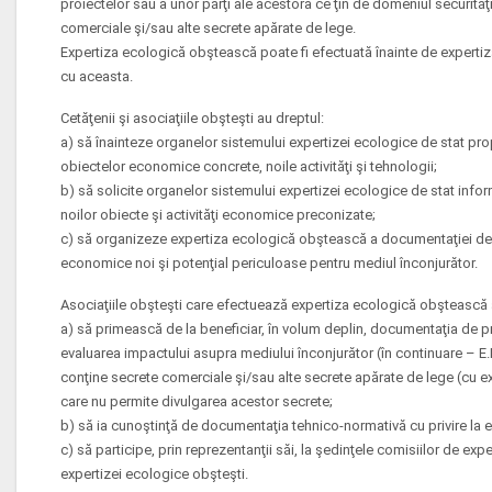
proiectelor sau a unor părţi ale acestora ce ţin de domeniul securităţii
comerciale şi/sau alte secrete apărate de lege.
Expertiza ecologică obştească poate fi efectuată înainte de experti
cu aceasta.
Cetăţenii şi asociaţiile obşteşti au dreptul:
a) să înainteze organelor sistemului expertizei ecologice de stat prop
obiectelor economice concrete, noile activităţi şi tehnologii;
b) să solicite organelor sistemului expertizei ecologice de stat informa
noilor obiecte şi activităţi economice preconizate;
c) să organizeze expertiza ecologică obştească a documentaţiei de p
economice noi şi potenţial periculoase pentru mediul înconjurător.
Asociaţiile obşteşti care efectuează expertiza ecologică obştească 
a) să primească de la beneficiar, în volum deplin, documentaţia de p
evaluarea impactului asupra mediului înconjurător (în continuare – E.I.
conţine secrete comerciale şi/sau alte secrete apărate de lege (cu ex
care nu permite divulgarea acestor secrete;
b) să ia cunoştinţă de documentaţia tehnico-normativă cu privire la e
c) să participe, prin reprezentanţii săi, la şedinţele comisiilor de expe
expertizei ecologice obşteşti.