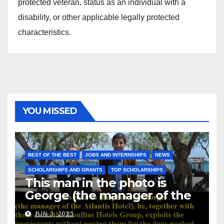
protected veteran, status as an individual with a
disability, or other applicable legally protected
characteristics.
YOU MISSED
BEST OF THE BEST
JOBS AND INTERNSHIPS
NEWS
SCHOLARSHIPS AND GRANTS
TOP SCHOLARSHIPS
This man in the photo is
George (the manager of the
Atlantis Hotel), he, together
JUN 3, 2023
with those from the Koullias