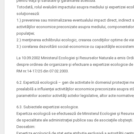
pentru viaţă şi sănătate şi garantarea acestuia.
Totodată, rolul evaluării impactului asupra mediului şi expertizei ec
soluţionează:
1.) prevenirea sau minimalizarea eventualului impact direct, indirect s
activităţilor economice preconizate asupra mediului, componentelor l
populaţiei;
2.) menţinerea echilibrului ecologic, crearea condiţiilor optime de vi
3.) corelarea dezvoltării social-economice cu capacităţile ecosistem
La 10.09.2002 Ministerul Ecologiei şi Resurselor Naturale a emis Ordin
despre ordinea de organizare şi efectuare a expertizei ecologice de st
RM nr.14-17/25 din 07.02.2003.
6.2. Expertiză ecologică – gen de activitate în domeniul protecţiei me
prealabilă a influienţei activităţilor economice preconizate asupra st
parametrilor acestor activităţi actelor legislative, altor acte normativ
6.3. Subiectele expertizei ecologice.
Expertiza ecologică se efectuează de Ministerul Ecologiei şi Resurse
de specialitate ale administraţiei publice sau de asociaţiile obşteşti.
Deosebim:
Expertiza ecologică de stat este atribuţia exclusivă a autorităţii cent