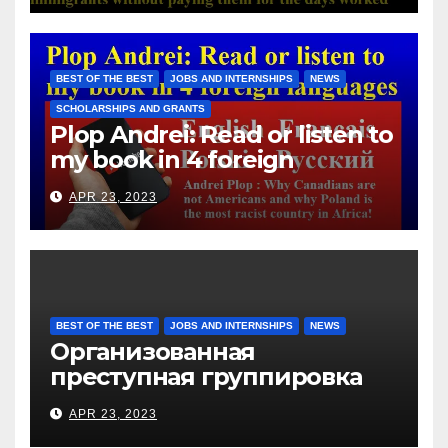
Hotels Group, exploits the
immigrants without paying
them for the days worked
BEST OF THE BEST
JOBS AND INTERNSHIPS
NEWS
SCHOLARSHIPS AND GRANTS
Plop Andrei: Read or listen to
my book in 4 foreign
languages
APR 23, 2023
BEST OF THE BEST
JOBS AND INTERNSHIPS
NEWS
Организованная
преступная группировка
под руководством Игоря
APR 23, 2023
Рижкова (Ryzhkov Ihor) и