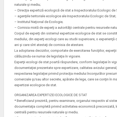
naturale şi mediu;
– Direcţia expertiză ecologică de stat a Inspectoratului Ecologic de 
– agenţiile teritoriale ecologice ale Inspectoratului Ecologic de Stat;
– Institutul Naţional de Ecologie;
– Comisia mixtă de experţi a autorităţii centrale pentru resursele natu
Corpul de experţi din sistemul expertizei ecologice de stat se const
mediului, din experţi ecologi care au studii superioare, o experienţă 
ani şi care sînt atestaţi de comisia de atestare.
La adoptarea deciziilor, comportate de exercitarea funcţiilor, experţi
călăuzindu-se numai de legislaţia în vigoare.
Experţii ecologi de stat poartă răspundere, conform legislaţiei în vig
documentaţiei prezentate spre expertizare, calitatea avizului general
respectarea legislaţiei privind protecţia mediului înconjurător precum
comerciale şi/sau altor secrete, apărate de lege, care se conţin în m
expertizei ecologice de stat.
ORGANIZAREA EXPERTIZEI ECOLOGICE DE STAT
* Beneficiarul prezintă, pentru examinare, organului respectiv al sist
documentaţia completă privind activitatea economică preconizată, în 
centrală pentru resursele naturale şi mediu.