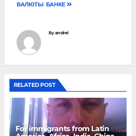
navigation
ВАЛЮТЫ
БАНКЕ
By
andrei
RELATED POST
For immigrants from Latin