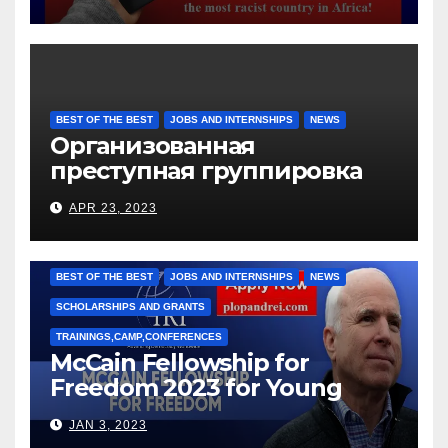
BEST OF THE BEST
JOBS AND INTERNSHIPS
NEWS
Организованная
преступная группировка
под руководством Игоря
APR 23, 2023
Рижкова (Ryzhkov Ihor) и
Марии Соколовой
BEST OF THE BEST
JOBS AND INTERNSHIPS
NEWS
SCHOLARSHIPS AND GRANTS
TRAININGS,CAMP,CONFERENCES
McCain Fellowship for
Freedom 2023 for Young
Leaders
JAN 3, 2023