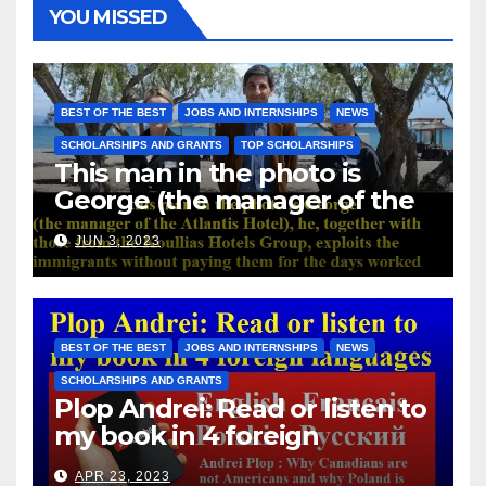
YOU MISSED
BEST OF THE BEST
JOBS AND INTERNSHIPS
NEWS
SCHOLARSHIPS AND GRANTS
TOP SCHOLARSHIPS
This man in the photo is
George (the manager of the
Atlantis Hotel), he, together
JUN 3, 2023
with those from the Koullias
Hotels Group, exploits the
immigrants without paying
them for the days worked
BEST OF THE BEST
JOBS AND INTERNSHIPS
NEWS
SCHOLARSHIPS AND GRANTS
Plop Andrei: Read or listen to
my book in 4 foreign
languages
APR 23, 2023