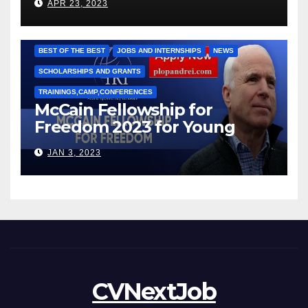
APR 23, 2023
Рижкова (Ryzhkov Ihor) и
Марии Соколовой
BEST OF THE BEST
JOBS AND INTERNSHIPS
NEWS
SCHOLARSHIPS AND GRANTS
TRAININGS,CAMP,CONFERENCES
McCain Fellowship for
Freedom 2023 for Young
Leaders
JAN 3, 2023
CVNextJob