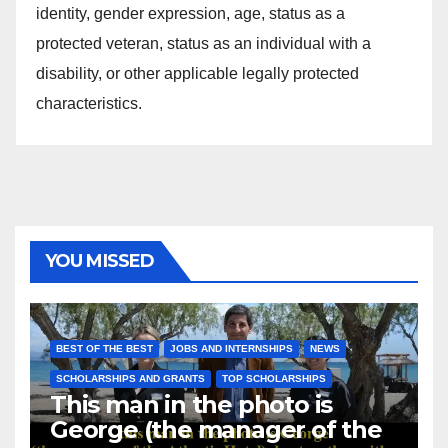
identity, gender expression, age, status as a
protected veteran, status as an individual with a
disability, or other applicable legally protected
characteristics.
YOU MISSED
BEST OF THE BEST
JOBS AND INTERNSHIPS
NEWS
SCHOLARSHIPS AND GRANTS
TOP SCHOLARSHIPS
This man in the photo is
George (the manager of the