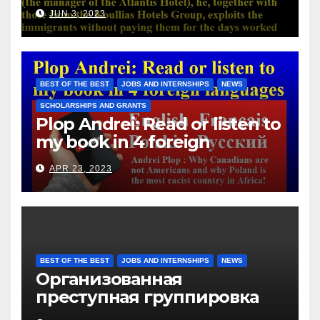
Atlantis Hotel), he, together
JUN 3, 2023
with those from the Koullias
Hotels Group, exploits the
immigrants without paying
them for the days worked
BEST OF THE BEST
JOBS AND INTERNSHIPS
NEWS
SCHOLARSHIPS AND GRANTS
Plop Andrei: Read or listen to
my book in 4 foreign
languages
APR 23, 2023
BEST OF THE BEST
JOBS AND INTERNSHIPS
NEWS
Организованная
преступная группировка
под руководством Игоря