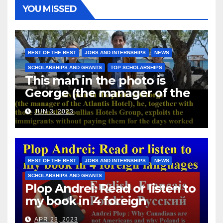
YOU MISSED
BEST OF THE BEST
JOBS AND INTERNSHIPS
NEWS
SCHOLARSHIPS AND GRANTS
TOP SCHOLARSHIPS
This man in the photo is
George (the manager of the
Atlantis Hotel), he, together
JUN 3, 2023
with those from the Koullias
Hotels Group, exploits the
immigrants without paying
them for the days worked
BEST OF THE BEST
JOBS AND INTERNSHIPS
NEWS
SCHOLARSHIPS AND GRANTS
Plop Andrei: Read or listen to
my book in 4 foreign
languages
APR 23, 2023