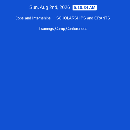
Skip
Sun. Aug 2nd, 2026
5:16:35 AM
to
Jobs and Internships
SCHOLARSHIPS and GRANTS
content
Trainings,Camp,Conferences