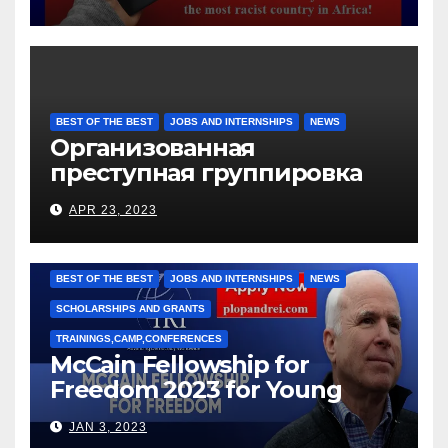
BEST OF THE BEST
JOBS AND INTERNSHIPS
NEWS
Организованная
преступная группировка
под руководством Игоря
APR 23, 2023
Рижкова (Ryzhkov Ihor) и
Марии Соколовой
BEST OF THE BEST
JOBS AND INTERNSHIPS
NEWS
SCHOLARSHIPS AND GRANTS
TRAININGS,CAMP,CONFERENCES
McCain Fellowship for
Freedom 2023 for Young
Leaders
JAN 3, 2023