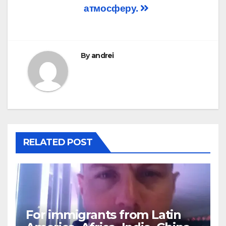
атмосферу.
By
andrei
RELATED POST
For immigrants from Latin