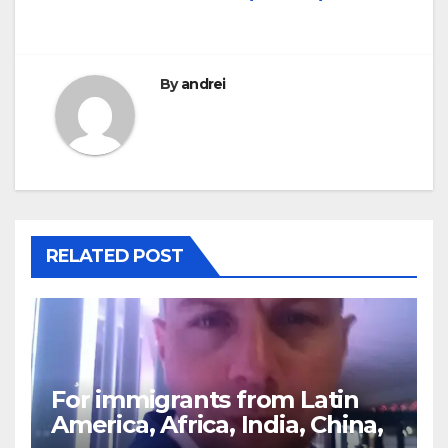
By
andrei
RELATED POST
For immigrants from Latin
America, Africa, India, China,