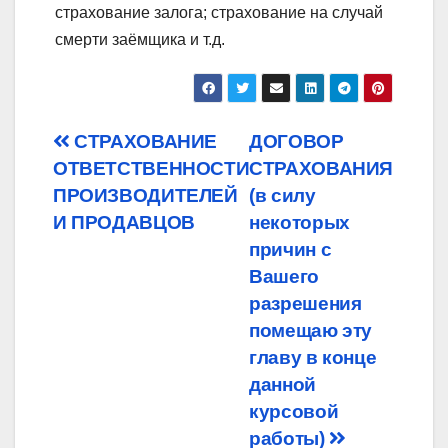
страхование залога; страхование на случай
смерти заёмщика и т.д.
Post
СТРАХОВАНИЕ
ДОГОВОР
ОТВЕТСТВЕННОСТИ
СТРАХОВАНИЯ
navigation
ПРОИЗВОДИТЕЛЕЙ
(в силу
И ПРОДАВЦОВ
некоторых
причин с
Вашего
разрешения
помещаю эту
главу в конце
данной
курсовой
работы)