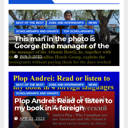
BEST OF THE BEST
JOBS AND INTERNSHIPS
NEWS
SCHOLARSHIPS AND GRANTS
TOP SCHOLARSHIPS
This man in the photo is
George (the manager of the
Atlantis Hotel), he, together
JUN 3, 2023
with those from the Koullias
Hotels Group, exploits the
immigrants without paying
them for the days worked
BEST OF THE BEST
JOBS AND INTERNSHIPS
NEWS
SCHOLARSHIPS AND GRANTS
Plop Andrei: Read or listen to
my book in 4 foreign
languages
APR 23, 2023