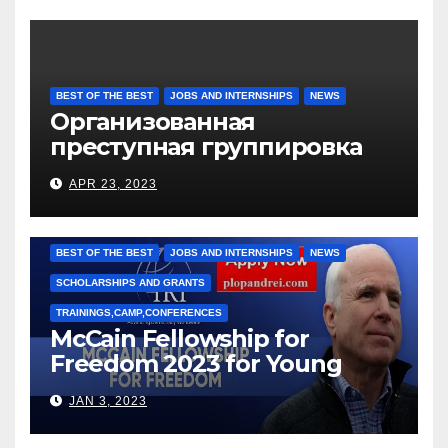
BEST OF THE BEST
JOBS AND INTERNSHIPS
NEWS
Организованная
преступная группировка
под руководством Игоря
APR 23, 2023
Рижкова (Ryzhkov Ihor) и
Марии Соколовой
BEST OF THE BEST
JOBS AND INTERNSHIPS
NEWS
SCHOLARSHIPS AND GRANTS
TRAININGS,CAMP,CONFERENCES
McCain Fellowship for
Freedom 2023 for Young
Leaders
JAN 3, 2023