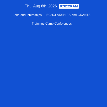
Skip
Thu. Aug 6th, 2026
8:32:21 AM
to
Jobs and Internships
SCHOLARSHIPS and GRANTS
content
Trainings,Camp,Conferences