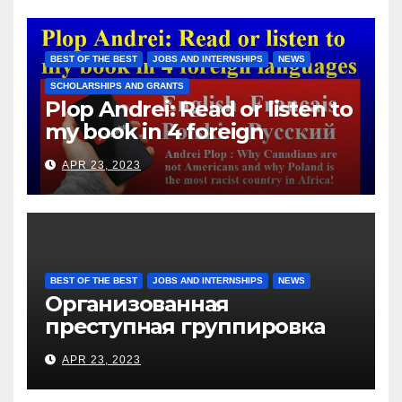
Hotels Group, exploits the
immigrants without paying
them for the days worked
BEST OF THE BEST
JOBS AND INTERNSHIPS
NEWS
SCHOLARSHIPS AND GRANTS
Plop Andrei: Read or listen to
my book in 4 foreign
languages
APR 23, 2023
BEST OF THE BEST
JOBS AND INTERNSHIPS
NEWS
Организованная
преступная группировка
под руководством Игоря
APR 23, 2023
Рижкова (Ryzhkov Ihor) и
Марии Соколовой