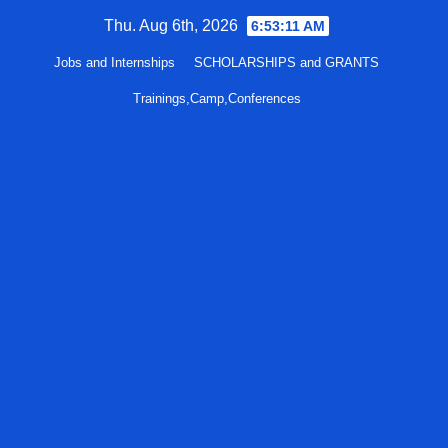
Skip
Thu. Aug 6th, 2026
6:53:12 AM
to
Jobs and Internships
SCHOLARSHIPS and GRANTS
content
Trainings,Camp,Conferences