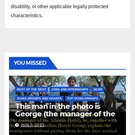
disability, or other applicable legally protected
characteristics.
YOU MISSED
BEST OF THE BEST
JOBS AND INTERNSHIPS
NEWS
SCHOLARSHIPS AND GRANTS
TOP SCHOLARSHIPS
This man in the photo is
George (the manager of the
Atlantis Hotel), he, together
JUN 3, 2023
with those from the Koullias