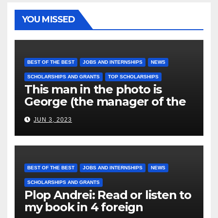
YOU MISSED
BEST OF THE BEST
JOBS AND INTERNSHIPS
NEWS
SCHOLARSHIPS AND GRANTS
TOP SCHOLARSHIPS
This man in the photo is
George (the manager of the
Atlantis Hotel), he, together
JUN 3, 2023
with those from the Koullias
Hotels Group, exploits the
immigrants without paying
them for the days worked
BEST OF THE BEST
JOBS AND INTERNSHIPS
NEWS
SCHOLARSHIPS AND GRANTS
Plop Andrei: Read or listen to
my book in 4 foreign