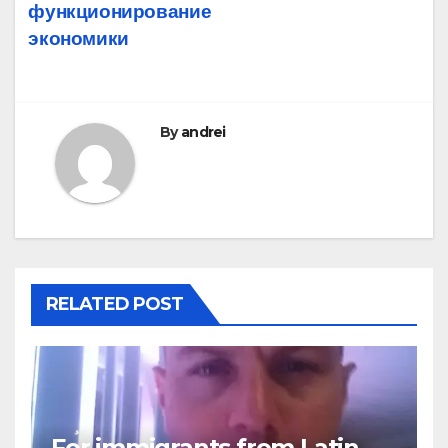
функционирование
экономики
By
andrei
RELATED POST
For immigrants from Latin