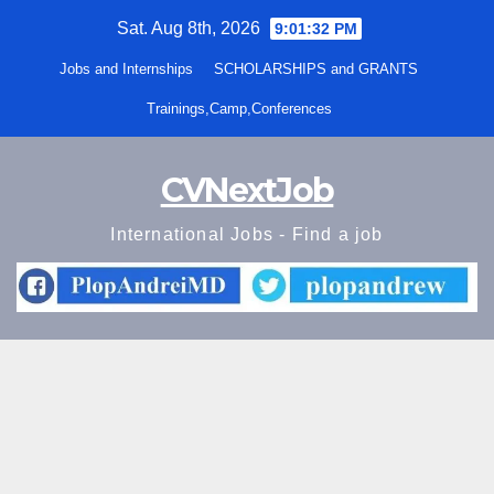
Skip
Sat. Aug 8th, 2026
9:01:32 PM
to
Jobs and Internships
SCHOLARSHIPS and GRANTS
content
Trainings,Camp,Conferences
CVNextJob
International Jobs - Find a job