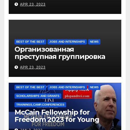
languages
APR 23, 2023
BEST OF THE BEST
JOBS AND INTERNSHIPS
NEWS
Организованная
преступная группировка
под руководством Игоря
APR 23, 2023
Рижкова (Ryzhkov Ihor) и
Марии Соколовой
BEST OF THE BEST
JOBS AND INTERNSHIPS
NEWS
SCHOLARSHIPS AND GRANTS
TRAININGS,CAMP,CONFERENCES
McCain Fellowship for
Freedom 2023 for Young
Leaders