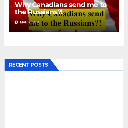
Why Canadians send me to
the Russians?!
MAR 9, 2020
RECENT POSTS