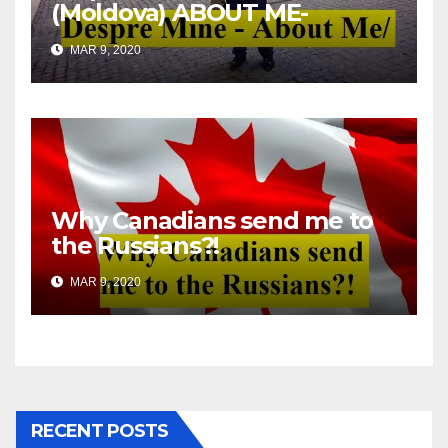
(Moldova) ABOUT ME-
DESPRE MINE
MAR 9, 2020
Why Canadians send me to
the Russians?!
MAR 9, 2020
RECENT POSTS