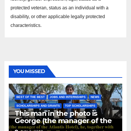
protected veteran, status as an individual with a
disability, or other applicable legally protected
characteristics.
YOU MISSED
BEST OF THE BEST
JOBS AND INTERNSHIPS
NEWS
SCHOLARSHIPS AND GRANTS
TOP SCHOLARSHIPS
This man in the photo is
George (the manager of the
Atlantis Hotel), he, together