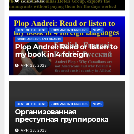
JUN 3, 2023
with those from the Koullias
Hotels Group, exploits the
immigrants without paying
them for the days worked
BEST OF THE BEST
JOBS AND INTERNSHIPS
NEWS
SCHOLARSHIPS AND GRANTS
Plop Andrei: Read or listen to
my book in 4 foreign
languages
APR 23, 2023
BEST OF THE BEST
JOBS AND INTERNSHIPS
NEWS
Организованная
преступная группировка
под руководством Игоря
APR 23, 2023