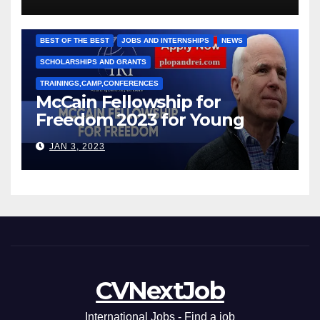
Рижкова (Ryzhkov Ihor) и
Марии Соколовой
BEST OF THE BEST
JOBS AND INTERNSHIPS
NEWS
SCHOLARSHIPS AND GRANTS
TRAININGS,CAMP,CONFERENCES
McCain Fellowship for
Freedom 2023 for Young
Leaders
JAN 3, 2023
CVNextJob
International Jobs - Find a job