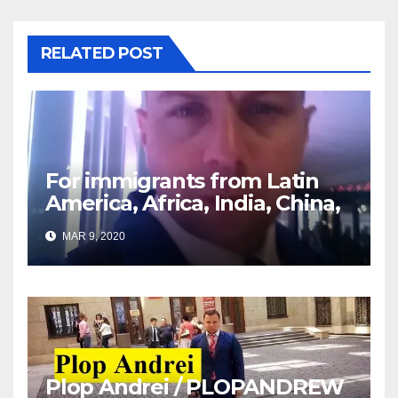
RELATED POST
For immigrants from Latin
America, Africa, India, China,
etc. you must read this
MAR 9, 2020
article
Plop Andrei / PLOPANDREW