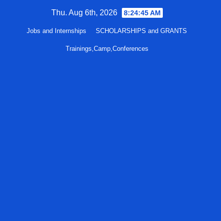
Skip
Thu. Aug 6th, 2026
8:24:46 AM
to
Jobs and Internships
SCHOLARSHIPS and GRANTS
content
Trainings,Camp,Conferences