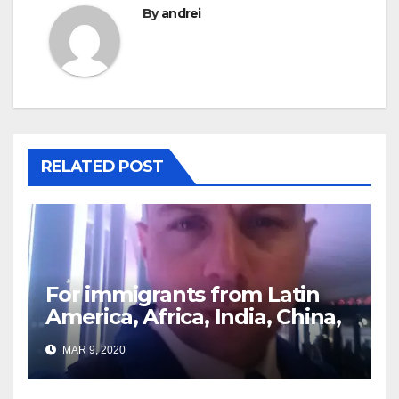
By
andrei
RELATED POST
For immigrants from Latin
America, Africa, India, China,
etc. you must read this
MAR 9, 2020
article