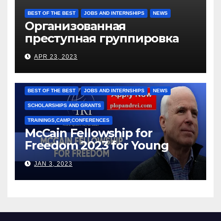
BEST OF THE BEST
JOBS AND INTERNSHIPS
NEWS
Организованная
преступная группировка
под руководством Игоря
APR 23, 2023
Рижкова (Ryzhkov Ihor) и
Марии Соколовой
BEST OF THE BEST
JOBS AND INTERNSHIPS
NEWS
SCHOLARSHIPS AND GRANTS
TRAININGS,CAMP,CONFERENCES
McCain Fellowship for
Freedom 2023 for Young
Leaders
JAN 3, 2023