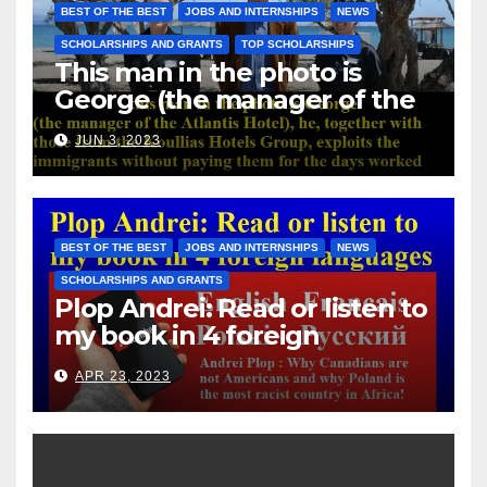
BEST OF THE BEST
JOBS AND INTERNSHIPS
NEWS
SCHOLARSHIPS AND GRANTS
TOP SCHOLARSHIPS
This man in the photo is
George (the manager of the
Atlantis Hotel), he, together
JUN 3, 2023
with those from the Koullias
Hotels Group, exploits the
immigrants without paying
them for the days worked
BEST OF THE BEST
JOBS AND INTERNSHIPS
NEWS
SCHOLARSHIPS AND GRANTS
Plop Andrei: Read or listen to
my book in 4 foreign
languages
APR 23, 2023