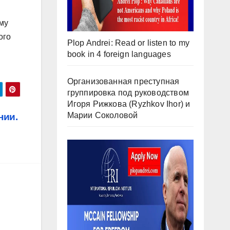
й
му
ого
Plop Andrei: Read or listen to my
book in 4 foreign languages
Организованная преступная
группировка под руководством
Игоря Рижкова (Ryzhkov Ihor) и
Марии Соколовой
нии.