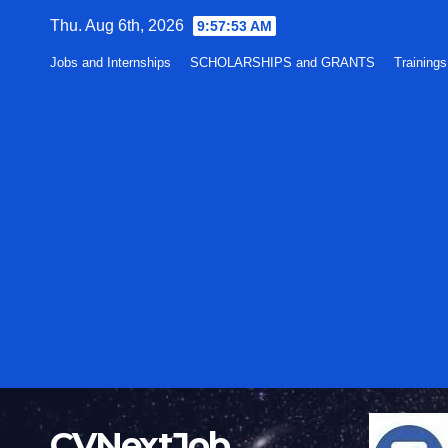
Skip
Thu. Aug 6th, 2026
9:57:54 AM
to
Jobs and Internships
SCHOLARSHIPS and GRANTS
Training
content
CVNextJob