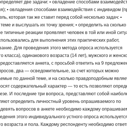
 определяет две задачи: • овладение способами взаимодейс
я); • овладения способами взаимодействия с индивидом (п
ль, которая так же ставит перед собой несколько задач: •
еме и выслушать их точку зрения; • определить на сколько
ие типичные реакции проявляет человек в той или иной ситу
пользовались для выполнения этих практических работ,
вание. Для проведения этого метода опроса используется
 класса), одинакового возраста (14 лет), мужского и женск
редоставляется анкета, с просьбой ответить на 9 предлож
просов, два — осведомительные, за счет которых можно
емые по данной теме, и на сколько правдоподобным являе
носят содержательный характер — то есть позволяют опред
езе. И последние три вопроса, представляют собой наибол
оляют определить личностный уровень опрашиваемого по
е девять вопросов в анкете необходимо каждому опрашива
ведения этого индивидуального устного опроса используетс
о возраста и пола. Каждому респонденту необходимо ответ