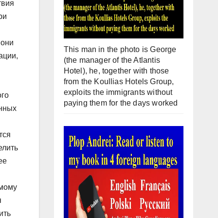
твия
ри
 они
This man in the photo is George
ации,
(the manager of the Atlantis
Hotel), he, together with those
from the Koullias Hotels Group,
exploits the immigrants without
ого
paying them for the days worked
енных
тся
елить
ее
емому
я
ить