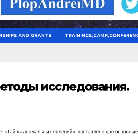
RSHIPS AND GRANTS
TRAININGS,CAMP,CONFEREN
методы исследования.
ме: «Тайны аномальных явлений», поставлено две основные