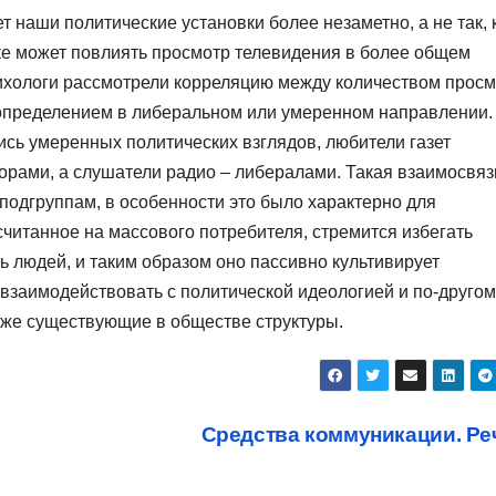
 наши политические установки более незаметно, а не так, 
ке может повлиять просмотр телевидения в более общем
ихологи рассмотрели корреляцию между количеством прос
оопределением в либеральном или умеренном направлении.
сь умеренных политических взглядов, любители газет
орами, а слушатели радио – либералами. Такая взаимосвяз
одгруппам, в особенности это было характерно для
читанное на массового потребителя, стремится избегать
ь людей, и таким образом оно пассивно культивирует
взаимодействовать с политической идеологией и по-другом
 уже существующие в обществе структуры.
Средства коммуникации. Р