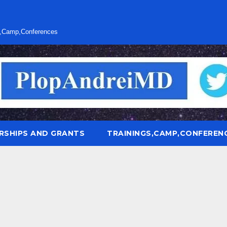
s,Camp,Conferences
RSHIPS AND GRANTS
TRAININGS,CAMP,CONFEREN