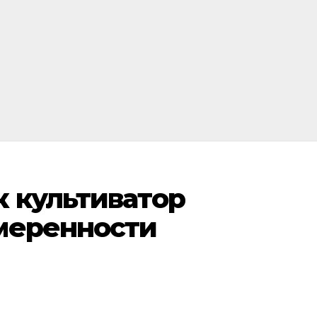
 культиватор
меренности