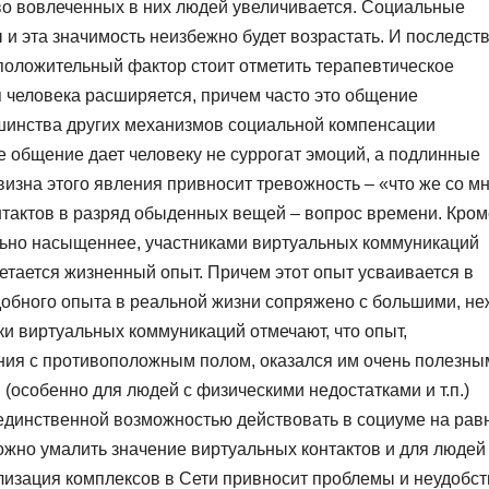
во вовлеченных в них людей увеличивается. Социальные
 и эта значимость неизбежно будет возрастать. И последст
 положительный фактор стоит отметить терапевтическое
я человека расширяется, причем часто это общение
шинства других механизмов социальной компенсации
 общение дает человеку не суррогат эмоций, а подлинные
визна этого явления привносит тревожность – «что же со м
нтактов в разряд обыденных вещей – вопрос времени. Кром
ально насыщеннее, участниками виртуальных коммуникаций
тается жизненный опыт. Причем этот опыт усваивается в
обного опыта в реальной жизни сопряжено с большими, не
ки виртуальных коммуникаций отмечают, что опыт,
ения с противоположным полом, оказался им очень полезны
 (особенно для людей с физическими недостатками и т.п.)
единственной возможностью действовать в социуме на рав
ожно умалить значение виртуальных контактов и для людей
изация комплексов в Сети привносит проблемы и неудобст