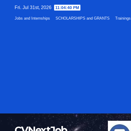
Skip
Fri. Jul 31st, 2026
11:04:41 PM
to
Jobs and Internships
SCHOLARSHIPS and GRANTS
Training
content
CVNextJob