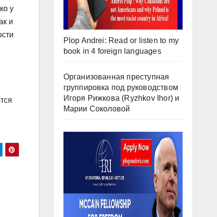
ко у
ак и
ости
Plop Andrei: Read or listen to my
book in 4 foreign languages
Организованная преступная
группировка под руководством
Игоря Рижкова (Ryzhkov Ihor) и
ются
Марии Соколовой