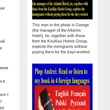
вия
This man in the photo is George
(the manager of the Atlantis
Hotel), he, together with those
from the Koullias Hotels Group,
ной
exploits the immigrants without
е
paying them for the days worked
жели
м в
ных с
 с
ва