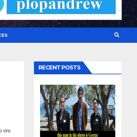
CES
RECENT POSTS
о что